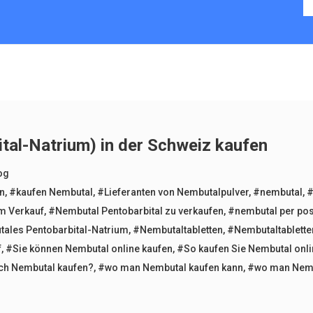
tal-Natrium) in der Schweiz kaufen
og
n
,
#kaufen Nembutal
,
#Lieferanten von Nembutalpulver
,
#nembutal
,
#
m Verkauf
,
#Nembutal Pentobarbital zu verkaufen
,
#nembutal per pos
ales Pentobarbital-Natrium
,
#Nembutaltabletten
,
#Nembutaltablette
f
,
#Sie können Nembutal online kaufen
,
#So kaufen Sie Nembutal onl
ch Nembutal kaufen?
,
#wo man Nembutal kaufen kann
,
#wo man Nembu