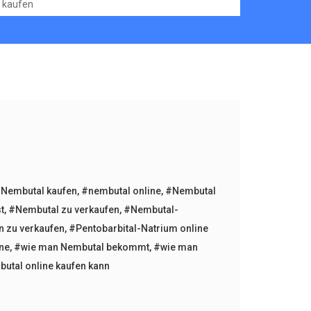
kaufen
Nembutal kaufen
,
#nembutal online
,
#Nembutal
t
,
#Nembutal zu verkaufen
,
#Nembutal-
n zu verkaufen
,
#Pentobarbital-Natrium online
ine
,
#wie man Nembutal bekommt
,
#wie man
tal online kaufen kann