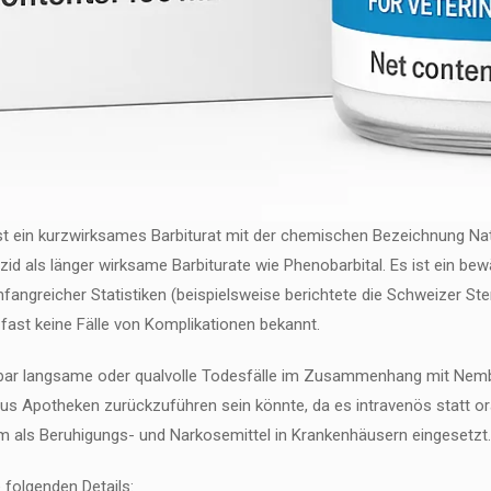
st ein kurzwirksames Barbiturat mit der chemischen Bezeichnung Natr
zid als länger wirksame Barbiturate wie Phenobarbital. Es ist ein b
mfangreicher Statistiken (beispielsweise berichtete die Schweizer Ste
 fast keine Fälle von Komplikationen bekannt.
nbar langsame oder qualvolle Todesfälle im Zusammenhang mit Nembu
us Apotheken zurückzuführen sein könnte, da es intravenös statt ora
orm als Beruhigungs- und Narkosemittel in Krankenhäusern eingesetzt.
 folgenden Details: