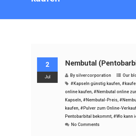
Nembutal (Pentobarbi
2
By
silvercorporation
Our bl
Jul
#Kapseln günstig kaufen
,
#kaufe
online kaufen
,
#Nembutal online zu
Kapseln
,
#Nembutal-Preis
,
#Nembut
kaufen
,
#Pulver zum Online-Verkau
Pentobarbital bekommt
,
#Wo kann i
No Comments