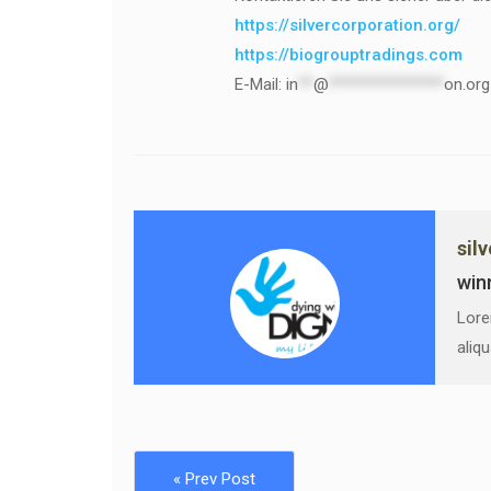
https://silvercorporation.org/
https://biogrouptradings.com
E-Mail:
in
**
@
***************
on.org
sil
win
Lore
aliq
« Prev Post