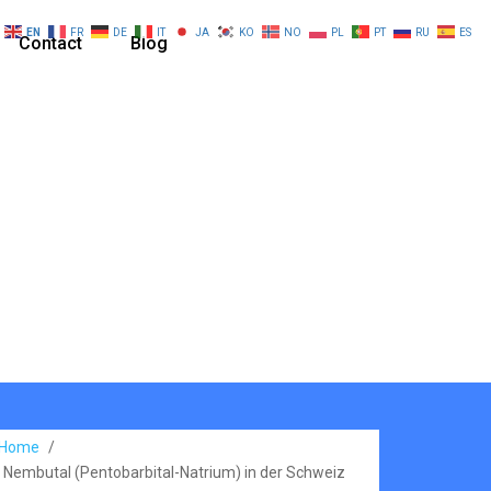
EN
FR
DE
IT
JA
KO
NO
PL
PT
RU
ES
Contact
Blog
Home
/
Nembutal (Pentobarbital-Natrium) in der Schweiz