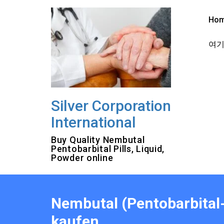
Skip
to
Ho
content
여기를
Silver Corporation
International
Buy Quality Nembutal
Pentobarbital Pills, Liquid,
Powder online
Nembutal (Pentobarbital
kaufen