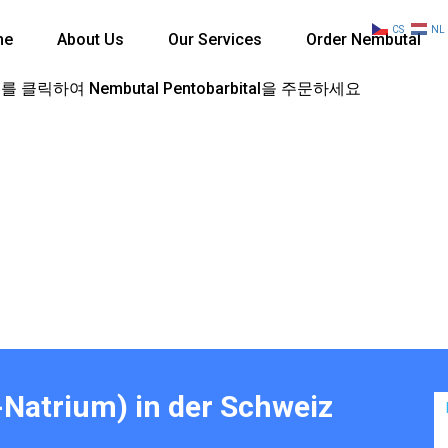
CS
NL
me
About Us
Our Services
Order Nembutal
 클릭하여 Nembutal Pentobarbital을 주문하세요
-Natrium) in der Schweiz