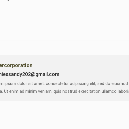
vercorporation
niessandy202@gmail.com
m ipsum dolor sit amet, consectetur adipiscing elit, sed do eiusmod
ua. Ut enim ad minim veniam, quis nostrud exercitation ullamco labor