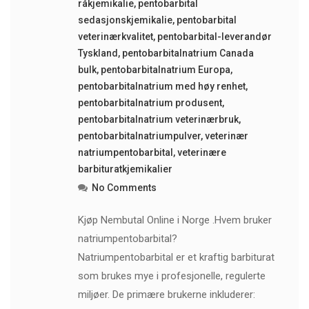
råkjemikalie
,
pentobarbital
sedasjonskjemikalie
,
pentobarbital
veterinærkvalitet
,
pentobarbital-leverandør
Tyskland
,
pentobarbitalnatrium Canada
bulk
,
pentobarbitalnatrium Europa
,
pentobarbitalnatrium med høy renhet
,
pentobarbitalnatrium produsent
,
pentobarbitalnatrium veterinærbruk
,
pentobarbitalnatriumpulver
,
veterinær
natriumpentobarbital
,
veterinære
barbituratkjemikalier
No Comments
Kjøp Nembutal Online i Norge .Hvem bruker
natriumpentobarbital?
Natriumpentobarbital er et kraftig barbiturat
som brukes mye i profesjonelle, regulerte
miljøer. De primære brukerne inkluderer: