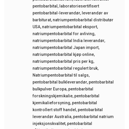
pentobarbital
,
laboratoriesertifisert
pentobarbital-leverandør
,
leverandør av
barbiturat
,
natriumpentobarbital distributør
USA
,
natriumpentobarbital eksport
,
natriumpentobarbital for avliving
,
natriumpentobarbital India leverandør
,
natriumpentobarbital Japan import
,
natriumpentobarbital kjøp online
,
natriumpentobarbital pris per kg
,
natriumpentobarbital regulert bruk
,
Natriumpentobarbital til salgs
,
pentobarbital bulkleverandør
,
pentobarbital
bulkpulver Europa
,
pentobarbital
forskningskjemikalie
,
pentobarbital
kjemikalieforsyning
,
pentobarbital
kontrollert stoff handel
,
pentobarbital
leverandør Australia
,
pentobarbital natrium
injeksjonskvalitet
,
pentobarbital