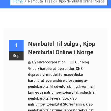
Home
/
Nembutal Til salgs , Kjøp Nembutal Online i Norge
Nembutal Til salgs , Kjøp
1
Nembutal Online i Norge
Sep
By
silvercorporation
Our blog
bulk barbiturat leverandør
,
CNS-
depressivt middel
,
farmasøytiske
barbiturat leverandører
,
forsyning av
pentobarbital til søvnforskning
,
hvor man
kan kjøpe natriumpentobarbital
,
industriell
pentobarbital leverandør
,
kjøp
natriumpentobarbital Storbritannia
,
kjøp
pentobarbitalnatrium
,
laboratoriekvalitet