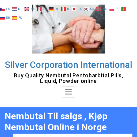
Skip
CS
NL
EN
FR
DE
IT
JA
KO
NO
PL
PT
to
RU
ES
content
Silver Corporation International
Buy Quality Nembutal Pentobarbital Pills,
Liquid, Powder online
Toggle
Navigation
Nembutal Til salgs , Kjøp
Nembutal Online i Norge