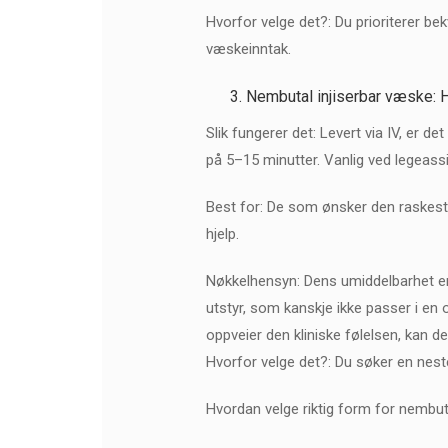
Hvorfor velge det?: Du prioriterer b
væskeinntak.
Nembutal injiserbar væske: H
Slik fungerer det: Levert via IV, er d
på 5–15 minutter. Vanlig ved legeassis
Best for: De som ønsker den raskest
hjelp.
Nøkkelhensyn: Dens umiddelbarhet er
utstyr, som kanskje ikke passer i en o
oppveier den kliniske følelsen, kan de
Hvorfor velge det?: Du søker en nesten
Hvordan velge riktig form for nembutal