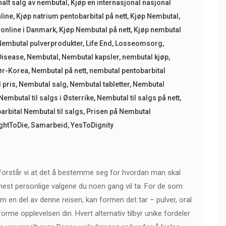
nalt salg av nembutal
,
Kjøp en internasjonal nasjonal
line
,
Kjøp natrium pentobarbital på nett
,
Kjøp Nembutal
,
online i Danmark
,
Kjøp Nembutal på nett
,
Kjøp nembutal
Nembutal pulverprodukter
,
Life End
,
Losseomsorg
,
isease
,
Nembutal
,
Nembutal kapsler
,
nembutal kjøp
,
Sør-Korea
,
Nembutal på nett
,
nembutal pentobarbital
 pris
,
Nembutal salg
,
Nembutal tabletter
,
Nembutal
Nembutal til salgs i Østerrike
,
Nembutal til salgs på nett
,
arbital Nembutal til salgs
,
Prisen på Nembutal
ghtToDie
,
Samarbeid
,
YesToDignity
 forstår vi at det å bestemme seg for hvordan man skal
e mest personlige valgene du noen gang vil ta. For de som
m en del av denne reisen, kan formen det tar – pulver, oral
forme opplevelsen din. Hvert alternativ tilbyr unike fordeler