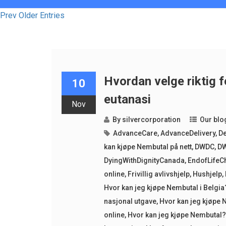
Prev Older Entries
Hvordan velge riktig f
10
eutanasi
Nov
By
silvercorporation
Our blo
AdvanceCare
,
AdvanceDelivery
,
D
kan kjøpe Nembutal på nett
,
DWDC
,
D
DyingWithDignityCanada
,
EndofLifeC
online
,
Frivillig avlivshjelp
,
Hushjelp
,
Hvor kan jeg kjøpe Nembutal i Belgia
nasjonal utgave
,
Hvor kan jeg kjøpe
online
,
Hvor kan jeg kjøpe Nembutal