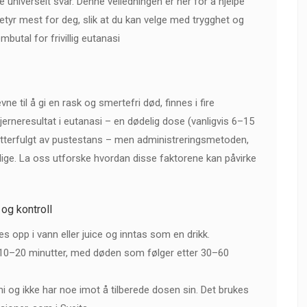
e universelt svar. Denne veiledningen er her for å hjelpe
tyr mest for deg, slik at du kan velge med trygghet og
mbutal for frivillig eutanasi
vne til å gi en rask og smertefri død, finnes i fire
jerneresultat i eutanasi – en dødelig dose (vanligvis 6–15
tterfulgt av pustestans – men administreringsmetoden,
llige. La oss utforske hvordan disse faktorene kan påvirke
 og kontroll
es opp i vann eller juice og inntas som en drikk.
n 10–20 minutter, med døden som følger etter 30–60
 og ikke har noe imot å tilberede dosen sin. Det brukes