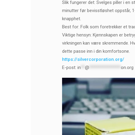
Slik fungerer det: Svelges piller i en
minutter før bevisstløshet oppstår, 1
knapphet.
Best for: Folk som foretrekker et trad
Viktige hensyn: Kjennskapen er betry
virkningen kan være skremmende. Hvi
dette passe inn i din komfortsone.
https://silvercorporation.org/
E-post:
in
**
@
***************
on.org