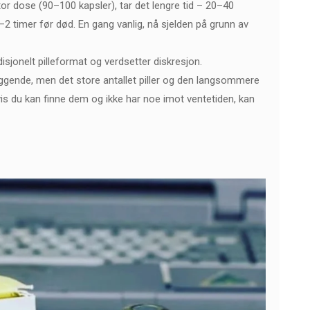
 stor dose (90–100 kapsler), tar det lengre tid – 20–40
–2 timer før død. En gang vanlig, nå sjelden på grunn av
isjonelt pilleformat og verdsetter diskresjon.
ggende, men det store antallet piller og den langsommere
s du kan finne dem og ikke har noe imot ventetiden, kan