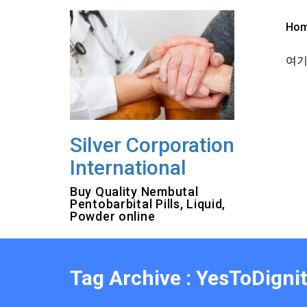
Skip
to
Ho
content
여기를
Silver Corporation
International
Buy Quality Nembutal
Pentobarbital Pills, Liquid,
Powder online
Tag Archive : YesToDigni