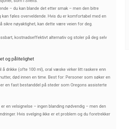
sjoner, som i Sveits.
rkende – du kan blande det etter smak – men den bitre
 kan føles overveldende. Hvis du er komfortabel med en
 å sikre nøyaktighet, kan dette være veien for deg.
assbart, kostnadseffektivt alternativ og stoler på deg selv
t og pålitelighet
il å drikke (ofte 100 ml), oral væske virker litt raskere enn
nutter, død innen en time. Best for: Personer som søker en
 er en fast bestanddel på steder som Oregons assisterte
 er en velsignelse – ingen blanding nødvendig – men den
dringer. Hvis svelging ikke er et problem og du foretrekker
.