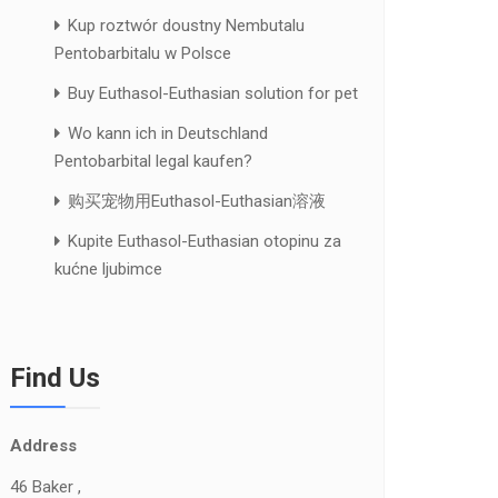
Kup roztwór doustny Nembutalu
Pentobarbitalu w Polsce
Buy Euthasol-Euthasian solution for pet
Wo kann ich in Deutschland
Pentobarbital legal kaufen?
购买宠物用Euthasol-Euthasian溶液
Kupite Euthasol-Euthasian otopinu za
kućne ljubimce
Find Us
Address
46 Baker ,