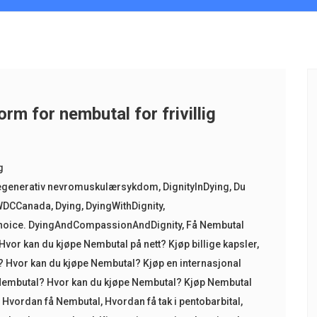
orm for nembutal for frivillig
g
egenerativ nevromuskulærsykdom
,
DignityInDying
,
Du
WDCCanada
,
Dying
,
DyingWithDignity
,
hoice. DyingAndCompassionAndDignity
,
Få Nembutal
Hvor kan du kjøpe Nembutal på nett? Kjøp billige kapsler
,
? Hvor kan du kjøpe Nembutal? Kjøp en internasjonal
 Nembutal? Hvor kan du kjøpe Nembutal? Kjøp Nembutal
? Hvordan få Nembutal
,
Hvordan få tak i pentobarbital
,