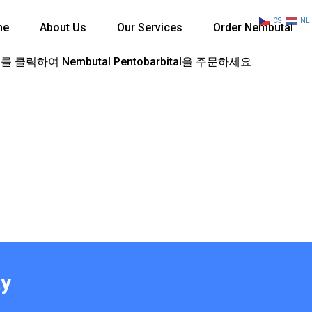
CS
NL
me
About Us
Our Services
Order Nembutal
 클릭하여 Nembutal Pentobarbital을 주문하세요
ty