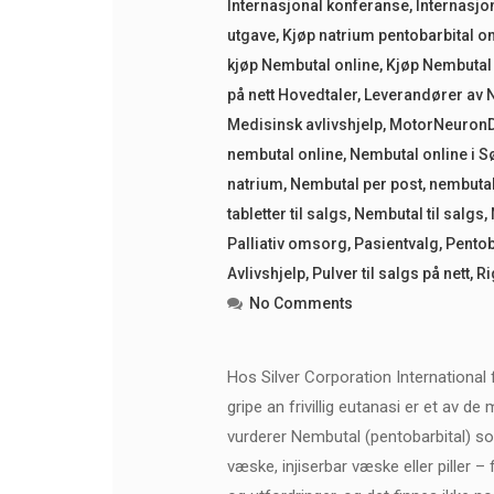
Internasjonal konferanse
,
Internasjo
utgave
,
Kjøp natrium pentobarbital on
kjøp Nembutal online
,
Kjøp Nembutal 
på nett Hovedtaler
,
Leverandører av 
Medisinsk avlivshjelp
,
MotorNeuronD
nembutal online
,
Nembutal online i 
natrium
,
Nembutal per post
,
nembutal
tabletter til salgs
,
Nembutal til salgs
,
Palliativ omsorg
,
Pasientvalg
,
Pentob
Avlivshjelp
,
Pulver til salgs på nett
,
Ri
No Comments
Hos Silver Corporation International
gripe an frivillig eutanasi er et av d
vurderer Nembutal (pentobarbital) so
væske, injiserbar væske eller piller – 