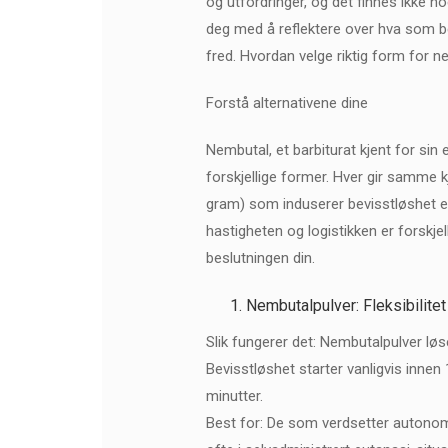
og utfordringer, og det finnes ikke no
deg med å reflektere over hva som be
fred. Hvordan velge riktig form for ne
Forstå alternativene dine
Nembutal, et barbiturat kjent for sin e
forskjellige former. Hver gir samme k
gram) som induserer bevisstløshet e
hastigheten og logistikken er forskje
beslutningen din.
Nembutalpulver: Fleksibilitet
Slik fungerer det: Nembutalpulver løs
Bevisstløshet starter vanligvis inne
minutter.
Best for: De som verdsetter autonomi