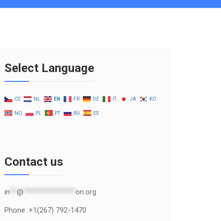
Select Language
CS
NL
EN
FR
DE
IT
JA
KO
NO
PL
PT
RU
ES
Contact us
in
**
@
***************
on.org
Phone .+1(267) 792-1470