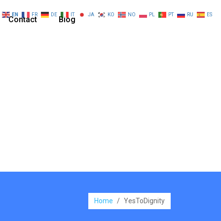
EN
FR
DE
IT
JA
KO
NO
PL
PT
RU
ES
Contact
Blog
Home
/
YesToDignity