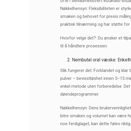
ofte i selvadministrert eutanasi-situa
Nøkkelhensyn: Fleksibiliteten er sty
smaken og behovet for presis måling
praktisk tilnærming og har støtte for
Hvorfor velge det?: Du ønsker et tilp
til å håndtere prosessen.
Nembutal oral væske: Enkelhe
Slik fungerer det: Forblandet og klar t
pulver – bevisstløshet innen 5–15 mi
enkel metode uten forberedelse. Det
døendeprogrammer.
Nøkkelhensyn: Dens brukervennlighet
bitre smaken og volumet kan være hin
noe ferdiglaget, kan dette føles riktig