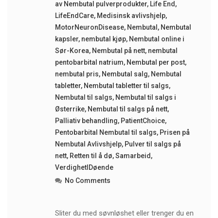
av Nembutal pulverprodukter
,
Life End
,
LifeEndCare
,
Medisinsk avlivshjelp
,
MotorNeuronDisease
,
Nembutal
,
Nembutal
kapsler
,
nembutal kjøp
,
Nembutal online i
Sør-Korea
,
Nembutal på nett
,
nembutal
pentobarbital natrium
,
Nembutal per post
,
nembutal pris
,
Nembutal salg
,
Nembutal
tabletter
,
Nembutal tabletter til salgs
,
Nembutal til salgs
,
Nembutal til salgs i
Østerrike
,
Nembutal til salgs på nett
,
Palliativ behandling
,
PatientChoice
,
Pentobarbital Nembutal til salgs
,
Prisen på
Nembutal Avlivshjelp
,
Pulver til salgs på
nett
,
Retten til å dø
,
Samarbeid
,
VerdighetIDøende
No Comments
Sliter du med søvnløshet eller trenger du en