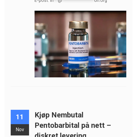
E-post:
in
**
@
***************
on.org
Kjøp Nembutal
11
Pentobarbital på nett –
Nov
diskret levering