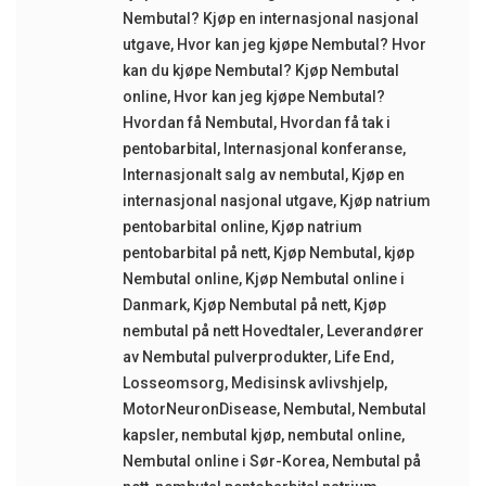
Nembutal? Kjøp en internasjonal nasjonal
utgave
,
Hvor kan jeg kjøpe Nembutal? Hvor
kan du kjøpe Nembutal? Kjøp Nembutal
online
,
Hvor kan jeg kjøpe Nembutal?
Hvordan få Nembutal
,
Hvordan få tak i
pentobarbital
,
Internasjonal konferanse
,
Internasjonalt salg av nembutal
,
Kjøp en
internasjonal nasjonal utgave
,
Kjøp natrium
pentobarbital online
,
Kjøp natrium
pentobarbital på nett
,
Kjøp Nembutal
,
kjøp
Nembutal online
,
Kjøp Nembutal online i
Danmark
,
Kjøp Nembutal på nett
,
Kjøp
nembutal på nett Hovedtaler
,
Leverandører
av Nembutal pulverprodukter
,
Life End
,
Losseomsorg
,
Medisinsk avlivshjelp
,
MotorNeuronDisease
,
Nembutal
,
Nembutal
kapsler
,
nembutal kjøp
,
nembutal online
,
Nembutal online i Sør-Korea
,
Nembutal på