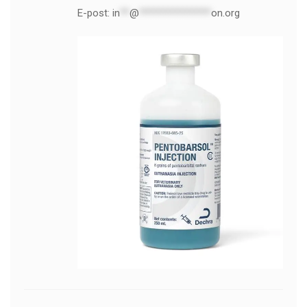
E-post:
in
**
@
***************
on.org