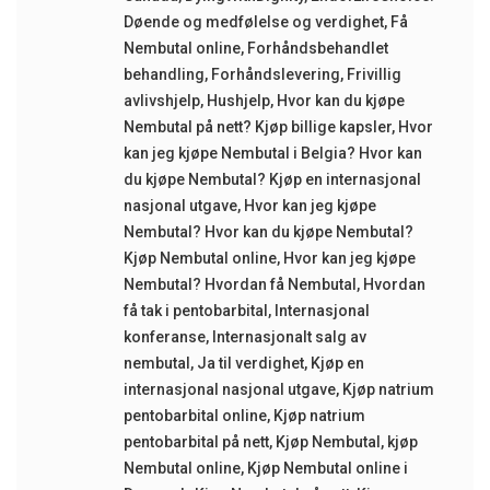
Døende og medfølelse og verdighet
,
Få
Nembutal online
,
Forhåndsbehandlet
behandling
,
Forhåndslevering
,
Frivillig
avlivshjelp
,
Hushjelp
,
Hvor kan du kjøpe
Nembutal på nett? Kjøp billige kapsler
,
Hvor
kan jeg kjøpe Nembutal i Belgia? Hvor kan
du kjøpe Nembutal? Kjøp en internasjonal
nasjonal utgave
,
Hvor kan jeg kjøpe
Nembutal? Hvor kan du kjøpe Nembutal?
Kjøp Nembutal online
,
Hvor kan jeg kjøpe
Nembutal? Hvordan få Nembutal
,
Hvordan
få tak i pentobarbital
,
Internasjonal
konferanse
,
Internasjonalt salg av
nembutal
,
Ja til verdighet
,
Kjøp en
internasjonal nasjonal utgave
,
Kjøp natrium
pentobarbital online
,
Kjøp natrium
pentobarbital på nett
,
Kjøp Nembutal
,
kjøp
Nembutal online
,
Kjøp Nembutal online i