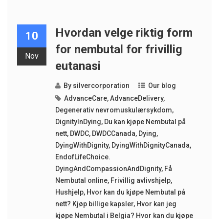
Hvordan velge riktig form
10
for nembutal for frivillig
Nov
eutanasi
By
silvercorporation
Our blog
AdvanceCare
,
AdvanceDelivery
,
Degenerativ nevromuskulærsykdom
,
DignityInDying
,
Du kan kjøpe Nembutal på
nett
,
DWDC
,
DWDCCanada
,
Dying
,
DyingWithDignity
,
DyingWithDignityCanada
,
EndofLifeChoice.
DyingAndCompassionAndDignity
,
Få
Nembutal online
,
Frivillig avlivshjelp
,
Hushjelp
,
Hvor kan du kjøpe Nembutal på
nett? Kjøp billige kapsler
,
Hvor kan jeg
kjøpe Nembutal i Belgia? Hvor kan du kjøpe