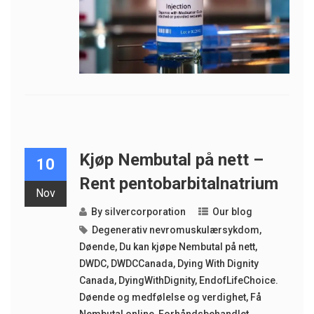
Kjøp Nembutal på nett –
10
Rent pentobarbitalnatrium
Nov
By
silvercorporation
Our blog
Degenerativ nevromuskulærsykdom
,
Døende
,
Du kan kjøpe Nembutal på nett
,
DWDC
,
DWDCCanada
,
Dying With Dignity
Canada
,
DyingWithDignity
,
EndofLifeChoice.
Døende og medfølelse og verdighet
,
Få