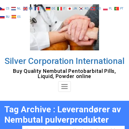
Skip
CS
NL
EN
FR
DE
IT
JA
KO
NO
PL
PT
to
RU
ES
content
Silver Corporation International
Buy Quality Nembutal Pentobarbital Pills,
Liquid, Powder online
Toggle
Navigation
Tag Archive : Leverandører av
Nembutal pulverprodukter