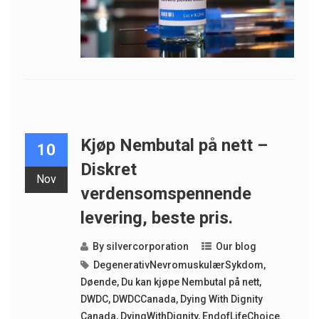
Kjøp Nembutal på nett –
10
Diskret
Nov
verdensomspennende
levering, beste pris.
By
silvercorporation
Our blog
DegenerativNevromuskulærSykdom
,
Døende
,
Du kan kjøpe Nembutal på nett
,
DWDC
,
DWDCCanada
,
Dying With Dignity
Canada
,
DyingWithDignity
,
EndofLifeChoice.