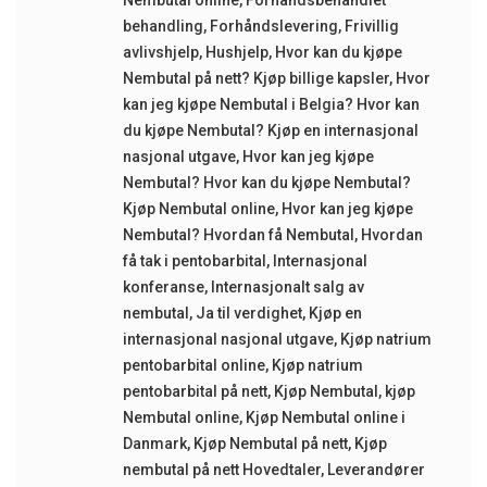
Nembutal online
,
Forhåndsbehandlet
behandling
,
Forhåndslevering
,
Frivillig
avlivshjelp
,
Hushjelp
,
Hvor kan du kjøpe
Nembutal på nett? Kjøp billige kapsler
,
Hvor
kan jeg kjøpe Nembutal i Belgia? Hvor kan
du kjøpe Nembutal? Kjøp en internasjonal
nasjonal utgave
,
Hvor kan jeg kjøpe
Nembutal? Hvor kan du kjøpe Nembutal?
Kjøp Nembutal online
,
Hvor kan jeg kjøpe
Nembutal? Hvordan få Nembutal
,
Hvordan
få tak i pentobarbital
,
Internasjonal
konferanse
,
Internasjonalt salg av
nembutal
,
Ja til verdighet
,
Kjøp en
internasjonal nasjonal utgave
,
Kjøp natrium
pentobarbital online
,
Kjøp natrium
pentobarbital på nett
,
Kjøp Nembutal
,
kjøp
Nembutal online
,
Kjøp Nembutal online i
Danmark
,
Kjøp Nembutal på nett
,
Kjøp
nembutal på nett Hovedtaler
,
Leverandører