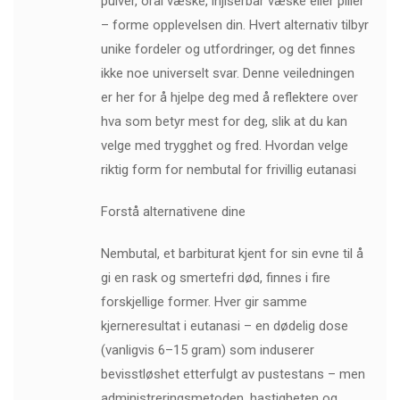
pulver, oral væske, injiserbar væske eller piller
– forme opplevelsen din. Hvert alternativ tilbyr
unike fordeler og utfordringer, og det finnes
ikke noe universelt svar. Denne veiledningen
er her for å hjelpe deg med å reflektere over
hva som betyr mest for deg, slik at du kan
velge med trygghet og fred. Hvordan velge
riktig form for nembutal for frivillig eutanasi
Forstå alternativene dine
Nembutal, et barbiturat kjent for sin evne til å
gi en rask og smertefri død, finnes i fire
forskjellige former. Hver gir samme
kjerneresultat i eutanasi – en dødelig dose
(vanligvis 6–15 gram) som induserer
bevisstløshet etterfulgt av pustestans – men
administreringsmetoden, hastigheten og