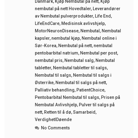
Danmark
,
Kjøp Nembutal på nett
,
Kjøp
nembutal på nett Hovedtaler
,
Leverandører
av Nembutal pulverprodukter
,
Life End
,
LifeEndCare
,
Medisinsk avlivshjelp
,
MotorNeuronDisease
,
Nembutal
,
Nembutal
kapsler
,
nembutal kjøp
,
Nembutal online i
Sør-Korea
,
Nembutal på nett
,
nembutal
pentobarbital natrium
,
Nembutal per post
,
nembutal pris
,
Nembutal salg
,
Nembutal
tabletter
,
Nembutal tabletter til salgs
,
Nembutal til salgs
,
Nembutal til salgs i
Østerrike
,
Nembutal til salgs på nett
,
Palliativ behandling
,
PatientChoice
,
Pentobarbital Nembutal til salgs
,
Prisen på
Nembutal Avlivshjelp
,
Pulver til salgs på
nett
,
Retten til å dø
,
Samarbeid
,
VerdighetIDøende
No Comments