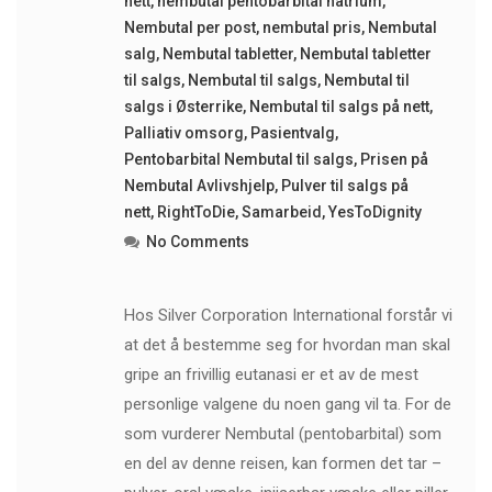
nett
,
nembutal pentobarbital natrium
,
Nembutal per post
,
nembutal pris
,
Nembutal
salg
,
Nembutal tabletter
,
Nembutal tabletter
til salgs
,
Nembutal til salgs
,
Nembutal til
salgs i Østerrike
,
Nembutal til salgs på nett
,
Palliativ omsorg
,
Pasientvalg
,
Pentobarbital Nembutal til salgs
,
Prisen på
Nembutal Avlivshjelp
,
Pulver til salgs på
nett
,
RightToDie
,
Samarbeid
,
YesToDignity
No Comments
Hos Silver Corporation International forstår vi
at det å bestemme seg for hvordan man skal
gripe an frivillig eutanasi er et av de mest
personlige valgene du noen gang vil ta. For de
som vurderer Nembutal (pentobarbital) som
en del av denne reisen, kan formen det tar –