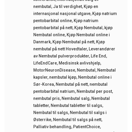
nembutal
,
Ja til verdighet
,
Kjøp en
internasjonal nasjonal utgave
,
Kjøp natrium
pentobarbital online
,
Kjøp natrium
pentobarbital på nett
,
Kjøp Nembutal
,
kjøp
Nembutal online
,
Kjøp Nembutal online i
Danmark
,
Kjøp Nembutal på nett
,
Kjøp
nembutal på nett Hovedtaler
,
Leverandører
av Nembutal pulverprodukter
,
Life End
,
LifeEndCare
,
Medisinsk avlivshjelp
,
MotorNeuronDisease
,
Nembutal
,
Nembutal
kapsler
,
nembutal kjøp
,
Nembutal online i
Sør-Korea
,
Nembutal på nett
,
nembutal
pentobarbital natrium
,
Nembutal per post
,
nembutal pris
,
Nembutal salg
,
Nembutal
tabletter
,
Nembutal tabletter til salgs
,
Nembutal til salgs
,
Nembutal til salgs i
Østerrike
,
Nembutal til salgs på nett
,
Palliativ behandling
,
PatientChoice
,