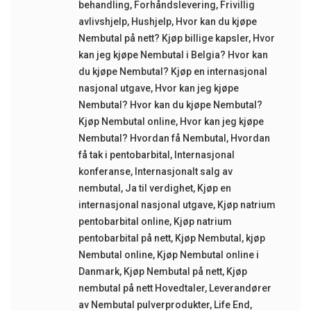
behandling
,
Forhåndslevering
,
Frivillig
avlivshjelp
,
Hushjelp
,
Hvor kan du kjøpe
Nembutal på nett? Kjøp billige kapsler
,
Hvor
kan jeg kjøpe Nembutal i Belgia? Hvor kan
du kjøpe Nembutal? Kjøp en internasjonal
nasjonal utgave
,
Hvor kan jeg kjøpe
Nembutal? Hvor kan du kjøpe Nembutal?
Kjøp Nembutal online
,
Hvor kan jeg kjøpe
Nembutal? Hvordan få Nembutal
,
Hvordan
få tak i pentobarbital
,
Internasjonal
konferanse
,
Internasjonalt salg av
nembutal
,
Ja til verdighet
,
Kjøp en
internasjonal nasjonal utgave
,
Kjøp natrium
pentobarbital online
,
Kjøp natrium
pentobarbital på nett
,
Kjøp Nembutal
,
kjøp
Nembutal online
,
Kjøp Nembutal online i
Danmark
,
Kjøp Nembutal på nett
,
Kjøp
nembutal på nett Hovedtaler
,
Leverandører
av Nembutal pulverprodukter
,
Life End
,