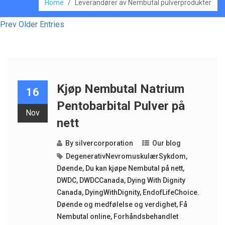
Home
/
Leverandører av Nembutal pulverprodukter
Prev Older Entries
Kjøp Nembutal Natrium
16
Pentobarbital Pulver på
Nov
nett
By
silvercorporation
Our blog
DegenerativNevromuskulærSykdom
,
Døende
,
Du kan kjøpe Nembutal på nett
,
DWDC
,
DWDCCanada
,
Dying With Dignity
Canada
,
DyingWithDignity
,
EndofLifeChoice.
Døende og medfølelse og verdighet
,
Få
Nembutal online
,
Forhåndsbehandlet