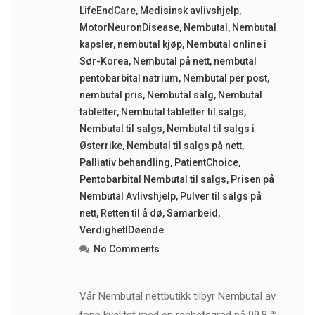
LifeEndCare
,
Medisinsk avlivshjelp
,
MotorNeuronDisease
,
Nembutal
,
Nembutal
kapsler
,
nembutal kjøp
,
Nembutal online i
Sør-Korea
,
Nembutal på nett
,
nembutal
pentobarbital natrium
,
Nembutal per post
,
nembutal pris
,
Nembutal salg
,
Nembutal
tabletter
,
Nembutal tabletter til salgs
,
Nembutal til salgs
,
Nembutal til salgs i
Østerrike
,
Nembutal til salgs på nett
,
Palliativ behandling
,
PatientChoice
,
Pentobarbital Nembutal til salgs
,
Prisen på
Nembutal Avlivshjelp
,
Pulver til salgs på
nett
,
Retten til å dø
,
Samarbeid
,
VerdighetIDøende
No Comments
Vår Nembutal nettbutikk tilbyr Nembutal av