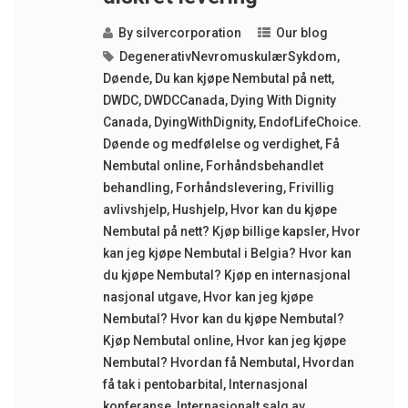
By
silvercorporation
Our blog
DegenerativNevromuskulærSykdom
,
Døende
,
Du kan kjøpe Nembutal på nett
,
DWDC
,
DWDCCanada
,
Dying With Dignity
Canada
,
DyingWithDignity
,
EndofLifeChoice.
Døende og medfølelse og verdighet
,
Få
Nembutal online
,
Forhåndsbehandlet
behandling
,
Forhåndslevering
,
Frivillig
avlivshjelp
,
Hushjelp
,
Hvor kan du kjøpe
Nembutal på nett? Kjøp billige kapsler
,
Hvor
kan jeg kjøpe Nembutal i Belgia? Hvor kan
du kjøpe Nembutal? Kjøp en internasjonal
nasjonal utgave
,
Hvor kan jeg kjøpe
Nembutal? Hvor kan du kjøpe Nembutal?
Kjøp Nembutal online
,
Hvor kan jeg kjøpe
Nembutal? Hvordan få Nembutal
,
Hvordan
få tak i pentobarbital
,
Internasjonal
konferanse
,
Internasjonalt salg av