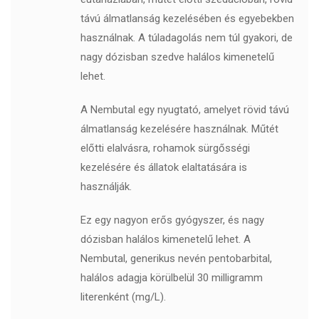
távú álmatlanság kezelésében és egyebekben
használnak. A túladagolás nem túl gyakori, de
nagy dózisban szedve halálos kimenetelű
lehet.
A Nembutal egy nyugtató, amelyet rövid távú
álmatlanság kezelésére használnak. Műtét
előtti elalvásra, rohamok sürgősségi
kezelésére és állatok elaltatására is
használják.
Ez egy nagyon erős gyógyszer, és nagy
dózisban halálos kimenetelű lehet. A
Nembutal, generikus nevén pentobarbital,
halálos adagja körülbelül 30 milligramm
literenként (mg/L).