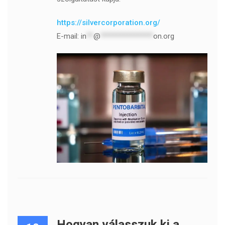
https://silvercorporation.org/
E-mail:
in
**
@
***************
on.org
Hogyan válasszuk ki a