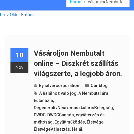
Home
/
vásárolni Nembutalt
Prev Older Entries
Vásároljon Nembutalt
10
online – Diszkrét szállítás
Nov
világszerte, a legjobb áron.
By
silvercorporation
Our blog
A halálhoz való jog
,
A Nembutal ára
Eutanázia
,
DegeneratívNeuromuszkulárisBetegség
,
DWDC
,
DWDCCanada
,
együttérzés és
méltóság
,
Együttműködés
,
Életvége
,
ÉletvégeVálasztás. Halál
,