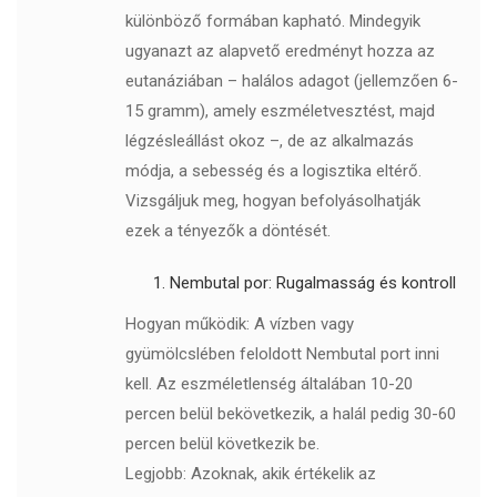
különböző formában kapható. Mindegyik
ugyanazt az alapvető eredményt hozza az
eutanáziában – halálos adagot (jellemzően 6-
15 gramm), amely eszméletvesztést, majd
légzésleállást okoz –, de az alkalmazás
módja, a sebesség és a logisztika eltérő.
Vizsgáljuk meg, hogyan befolyásolhatják
ezek a tényezők a döntését.
Nembutal por: Rugalmasság és kontroll
Hogyan működik: A vízben vagy
gyümölcslében feloldott Nembutal port inni
kell. Az eszméletlenség általában 10-20
percen belül bekövetkezik, a halál pedig 30-60
percen belül következik be.
Legjobb: Azoknak, akik értékelik az