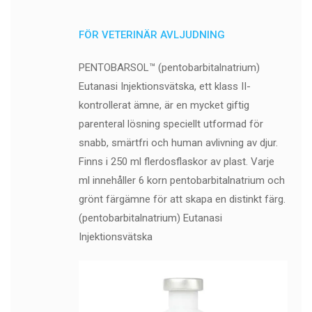
FÖR VETERINÄR AVLJUDNING
PENTOBARSOL™ (pentobarbitalnatrium)
Eutanasi Injektionsvätska, ett klass II-
kontrollerat ämne, är en mycket giftig
parenteral lösning speciellt utformad för
snabb, smärtfri och human avlivning av djur.
Finns i 250 ml flerdosflaskor av plast. Varje
ml innehåller 6 korn pentobarbitalnatrium och
grönt färgämne för att skapa en distinkt färg.
(pentobarbitalnatrium) Eutanasi
Injektionsvätska