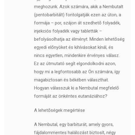
meghozunk. Azok számára, akik a Nembutalt
(pentobarbitált) fontolgatják ezen az úton, a
formája – por, szájon át szedhető folyadék,
injekciós folyadék vagy tabletták –
befolyásolhatja az élményt. Minden lehetőség
egyedi előnyöket és kihívásokat kínál, és
nincs egyetlen, mindenkire érvényes válasz.
Ez az útmutató segít elgondolkodni azon,
hogy mi a legfontosabb az Ön számára, így
magabiztosan és békében választhat.
Hogyan válasszuk ki a Nembutal megfelelő
formáját az önkéntes eutanáziához?
A lehetőségek megértése
A Nembutal, egy barbiturát, amely gyors,
fájdalommentes halálozást biztosít, négy