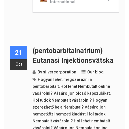
(pentobarbitalnatrium)
21
Eutanasi Injektionsvätska
Oct
By
silvercorporation
Our blog
Hogyan lehet megszerezni a
pentobarbitált
,
Hol lehet Nembutalt online
vásárolni? Vásároljon olcsó kapszulákat
,
Hol tudok Nembutalt vásárolni? Hogyan
szerezhető be a Nembutal? Vásároljon
nemzetközi nemzeti kiadást
,
Hol tudok
Nembutalt vásárolni? Hol lehet nembutalt
vásárolni? Vásároljon Nembutalt online
,