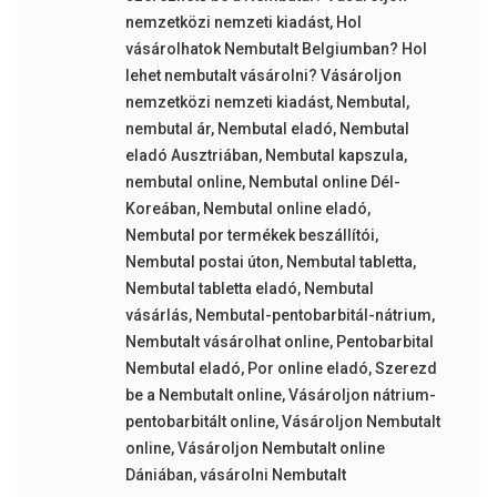
nemzetközi nemzeti kiadást
,
Hol
vásárolhatok Nembutalt Belgiumban? Hol
lehet nembutalt vásárolni? Vásároljon
nemzetközi nemzeti kiadást
,
Nembutal
,
nembutal ár
,
Nembutal eladó
,
Nembutal
eladó Ausztriában
,
Nembutal kapszula
,
nembutal online
,
Nembutal online Dél-
Koreában
,
Nembutal online eladó
,
Nembutal por termékek beszállítói
,
Nembutal postai úton
,
Nembutal tabletta
,
Nembutal tabletta eladó
,
Nembutal
vásárlás
,
Nembutal-pentobarbitál-nátrium
,
Nembutalt vásárolhat online
,
Pentobarbital
Nembutal eladó
,
Por online eladó
,
Szerezd
be a Nembutalt online
,
Vásároljon nátrium-
pentobarbitált online
,
Vásároljon Nembutalt
online
,
Vásároljon Nembutalt online
Dániában
,
vásárolni Nembutalt