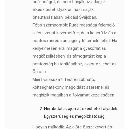
önállóságot, és nem bánják az adagjuk
elkészítését. Gyakran használják
öneutanáziában, például Svájcban.
Főbb szempontok: Rugalmassága felemelő –
ízlés szerint keverhető –, de a keserű íz és a
pontos mérés iránti igény túlterhelő lehet. Ha
kényelmesen érzi magát a gyakorlatias
megközelítésben, és támogatást kap a
pontosság biztosításához, akkor ez lehet az
Ön útja.
Miért válassza?: Testreszabható,
költséghatékony megoldást szeretne, és
megbízik magában a folyamat kezelésében.
Nembutal szájon át szedhető folyadék:
Egyszerűség és megbízhatóság
Hogyan működik: Az előre összekevert és