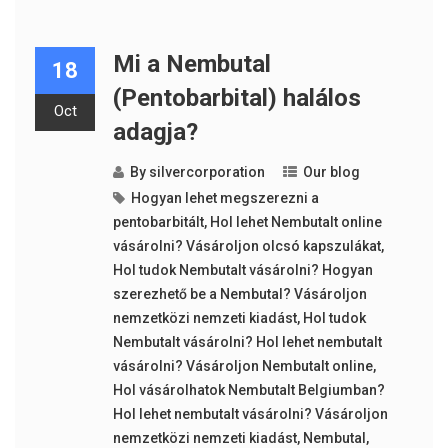
Mi a Nembutal
18
(Pentobarbital) halálos
Oct
adagja?
By
silvercorporation
Our blog
Hogyan lehet megszerezni a
pentobarbitált
,
Hol lehet Nembutalt online
vásárolni? Vásároljon olcsó kapszulákat
,
Hol tudok Nembutalt vásárolni? Hogyan
szerezhető be a Nembutal? Vásároljon
nemzetközi nemzeti kiadást
,
Hol tudok
Nembutalt vásárolni? Hol lehet nembutalt
vásárolni? Vásároljon Nembutalt online
,
Hol vásárolhatok Nembutalt Belgiumban?
Hol lehet nembutalt vásárolni? Vásároljon
nemzetközi nemzeti kiadást
,
Nembutal
,