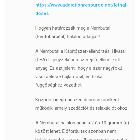
https://www.addictionresource.net/lethal-
doses
Hogyan határozzák meg a Nembutal
(Pentobarbital) halálos adagját?
A Nembutal a Kábítószer-ellenőrzési Hivatal
(DEA) II. jegyzékében szereplő ellenőrzött
anyag. Ez azt jelenti, hogy a szer nagyfokú
visszaélésre hajlamosít, és fizikai
függőséghez vezethet.
Központi idegrendszeri depresszánsként
működik, amely szedációt és relaxációt okoz.
A Nembutal halálos adagja 2 és 10 gramm (g)
között lehet. Előfordultak azonban nem
halálos esetek, amikor 20 grammnál is többet