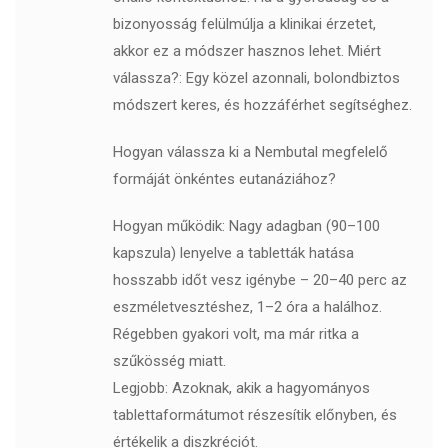
bizonyosság felülmúlja a klinikai érzetet,
akkor ez a módszer hasznos lehet. Miért
válassza?: Egy közel azonnali, bolondbiztos
módszert keres, és hozzáférhet segítséghez.
Hogyan válassza ki a Nembutal megfelelő
formáját önkéntes eutanáziához?
Hogyan működik: Nagy adagban (90–100
kapszula) lenyelve a tabletták hatása
hosszabb időt vesz igénybe – 20–40 perc az
eszméletvesztéshez, 1–2 óra a halálhoz.
Régebben gyakori volt, ma már ritka a
szűkösség miatt.
Legjobb: Azoknak, akik a hagyományos
tablettaformátumot részesítik előnyben, és
értékelik a diszkréciót.