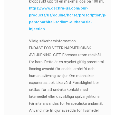
kroppsvikt upp till en maximal dos på 100 ml.
https://www.dechra-us.com/our-
products/us/equine/horse/prescription/pentob
pentobarbital-sodium-euthanasia-
injection
Viktig säkerhetsinformation
ENDAST FÖR VETERINÄRMEDICINSK
AVLJUDNING. GIFT. Förvaras utom räckhåll
för barn. Detta är en mycket giftig parenteral
lösning avsedd för snabb, smärtfri och
human avlivning av djur. Om människor
exponeras, sök läkarvård. Försiktighet bör
iakttas för att undvika kontakt med
läkemedlet eller oavsiktliga självanjektioner.
Får inte användas för terapeutiska ändamål.
Använd inte till djur avsedda för livsmedel.