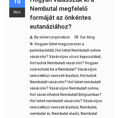
10
Nembutal megfelelő
Nov
formáját az önkéntes
eutanáziához?
By
silvercorporation
Our blog
Hogyan lehet megszerezni a
pentobarbitált
,
Hol lehet Nembutalt online
vásárolni? Vásároljon olcsó kapszulákat
,
Hol tudok Nembutalt vásárolni? Hogyan
szerezhető be a Nembutal? Vásároljon
nemzetközi nemzeti kiadást
,
Hol tudok
Nembutalt vásárolni? Hol lehet nembutalt
vásárolni? Vásároljon Nembutalt online
,
Hol vásárolhatok Nembutalt Belgiumban?
Hol lehet nembutalt vásárolni? Vásároljon
nemzetközi nemzeti kiadást
,
Nembutal
,
nembutal ár
,
Nembutal eladó
,
Nembutal