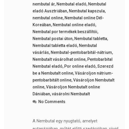
nembutal ár
,
Nembutal eladó
,
Nembutal
eladó Ausztriában
,
Nembutal kapszula
,
nembutal online
,
Nembutal online Dél-
Koreában
,
Nembutal online eladó
,
Nembutal por termékek beszállítói
,
Nembutal postai úton
,
Nembutal tabletta
,
Nembutal tabletta eladó
,
Nembutal
vásárlás
,
Nembutal-pentobarbitál-nátrium
,
Nembutalt vásárolhat online
,
Pentobarbital
Nembutal eladó
,
Por online eladó
,
Szerezd
be a Nembutalt online
,
Vásároljon nátrium-
pentobarbitált online
,
Vásároljon Nembutalt
online
,
Vásároljon Nembutalt online
Dániában
,
vásárolni Nembutalt
No Comments
A Nembutal egy nyugtató, amelyet
eutanáziában, műtét előtti szedációban, rövid