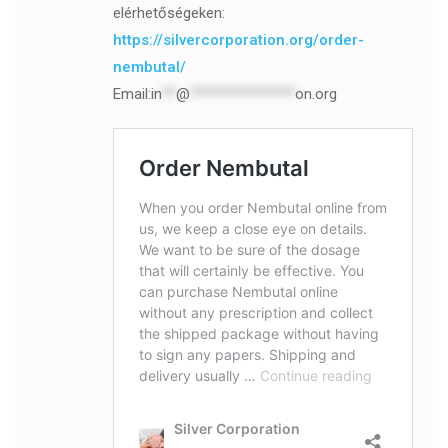
elérhetőségeken:
https://silvercorporation.org/order-
nembutal/
Email:
in
**
@
***************
on.org