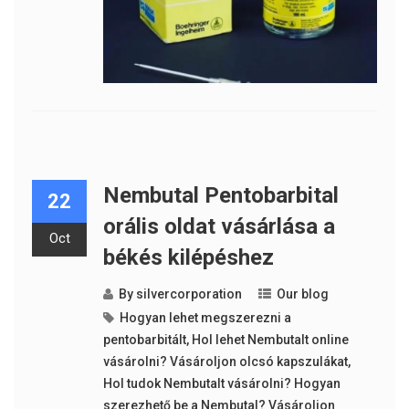
Nembutal Pentobarbital
22
orális oldat vásárlása a
Oct
békés kilépéshez
By
silvercorporation
Our blog
Hogyan lehet megszerezni a
pentobarbitált
,
Hol lehet Nembutalt online
vásárolni? Vásároljon olcsó kapszulákat
,
Hol tudok Nembutalt vásárolni? Hogyan
szerezhető be a Nembutal? Vásároljon