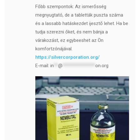
Főbb szempontok: Az ismerősség
megnyugtató, de a tabletták puszta száma
és a lassabb hatáskezdet ijesztő lehet. Ha be
tudja szerezni őket, és nem bánja a
várakozást, ez egybeeshet az Ön
komfortzónájával.
https://silvercorporation.org/
E-mail:
in
**
@
***************
on.org