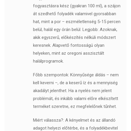
fogyasztásra kész (gyakran 100 ml), a szájon
át szedhető folyadék valamivel gyorsabban
hat, mint a por – eszméletlenség 5-15 percen
belül, halál egy órán belül. Legjobb: Azoknak,
akik egyszerű, előkészítés nélküli módszert
keresnek. Alapvető fontosságú olyan
helyeken, mint az oregoni asszisztált
halálprogramok.
Főbb szempontok: Könnyűsége áldás – nem
kell keverni –, de a keserű íz és a mennyiség
akadályt jelenthet. Ha a nyelés nem jelent
problémát, és inkább valami előre elkészített
terméket szeretne, ez megfelelőnek tűnhet.
Miért válassza?: A kényelmet és az állandó
adagot helyezi előtérbe, és a folyadékbevitel