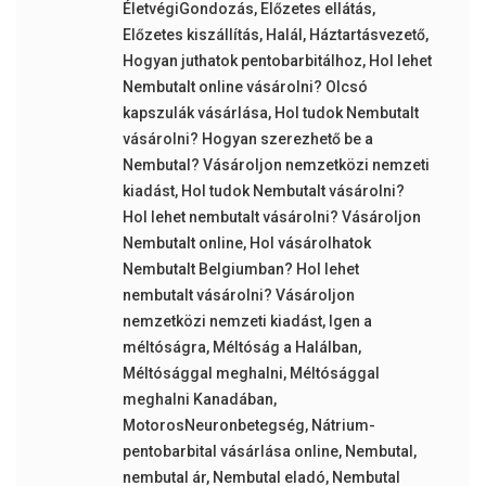
ÉletvégiGondozás
,
Előzetes ellátás
,
Előzetes kiszállítás
,
Halál
,
Háztartásvezető
,
Hogyan juthatok pentobarbitálhoz
,
Hol lehet
Nembutalt online vásárolni? Olcsó
kapszulák vásárlása
,
Hol tudok Nembutalt
vásárolni? Hogyan szerezhető be a
Nembutal? Vásároljon nemzetközi nemzeti
kiadást
,
Hol tudok Nembutalt vásárolni?
Hol lehet nembutalt vásárolni? Vásároljon
Nembutalt online
,
Hol vásárolhatok
Nembutalt Belgiumban? Hol lehet
nembutalt vásárolni? Vásároljon
nemzetközi nemzeti kiadást
,
Igen a
méltóságra
,
Méltóság a Halálban
,
Méltósággal meghalni
,
Méltósággal
meghalni Kanadában
,
MotorosNeuronbetegség
,
Nátrium-
pentobarbital vásárlása online
,
Nembutal
,
nembutal ár
,
Nembutal eladó
,
Nembutal