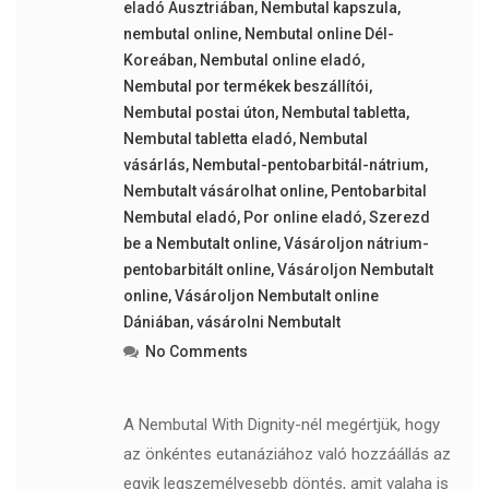
eladó Ausztriában
,
Nembutal kapszula
,
nembutal online
,
Nembutal online Dél-
Koreában
,
Nembutal online eladó
,
Nembutal por termékek beszállítói
,
Nembutal postai úton
,
Nembutal tabletta
,
Nembutal tabletta eladó
,
Nembutal
vásárlás
,
Nembutal-pentobarbitál-nátrium
,
Nembutalt vásárolhat online
,
Pentobarbital
Nembutal eladó
,
Por online eladó
,
Szerezd
be a Nembutalt online
,
Vásároljon nátrium-
pentobarbitált online
,
Vásároljon Nembutalt
online
,
Vásároljon Nembutalt online
Dániában
,
vásárolni Nembutalt
No Comments
A Nembutal With Dignity-nél megértjük, hogy
az önkéntes eutanáziához való hozzáállás az
egyik legszemélyesebb döntés, amit valaha is