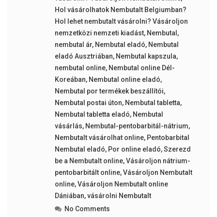
Hol vásárolhatok Nembutalt Belgiumban?
Hol lehet nembutalt vásárolni? Vásároljon
nemzetközi nemzeti kiadást
,
Nembutal
,
nembutal ár
,
Nembutal eladó
,
Nembutal
eladó Ausztriában
,
Nembutal kapszula
,
nembutal online
,
Nembutal online Dél-
Koreában
,
Nembutal online eladó
,
Nembutal por termékek beszállítói
,
Nembutal postai úton
,
Nembutal tabletta
,
Nembutal tabletta eladó
,
Nembutal
vásárlás
,
Nembutal-pentobarbitál-nátrium
,
Nembutalt vásárolhat online
,
Pentobarbital
Nembutal eladó
,
Por online eladó
,
Szerezd
be a Nembutalt online
,
Vásároljon nátrium-
pentobarbitált online
,
Vásároljon Nembutalt
online
,
Vásároljon Nembutalt online
Dániában
,
vásárolni Nembutalt
No Comments