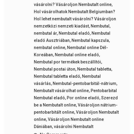
vásárolni? Vásároljon Nembutalt online
,
Hol vásárolhatok Nembutalt Belgiumban?
Hol lehet nembutalt vásárolni? Vásároljon
nemzetközi nemzeti kiadást
,
Nembutal
,
nembutal ár
,
Nembutal eladó
,
Nembutal
eladó Ausztriában
,
Nembutal kapszula
,
nembutal online
,
Nembutal online Dél-
Koreában
,
Nembutal online eladó
,
Nembutal por termékek beszállítói
,
Nembutal postai úton
,
Nembutal tabletta
,
Nembutal tabletta eladó
,
Nembutal
vásárlás
,
Nembutal-pentobarbitál-nátrium
,
Nembutalt vásárolhat online
,
Pentobarbital
Nembutal eladó
,
Por online eladó
,
Szerezd
be a Nembutalt online
,
Vásároljon nátrium-
pentobarbitált online
,
Vásároljon Nembutalt
online
,
Vásároljon Nembutalt online
Dániában
,
vásárolni Nembutalt