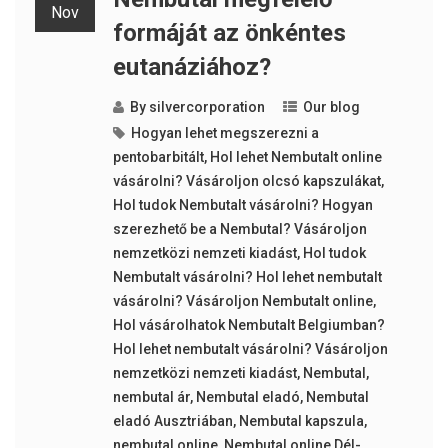
Nov
formáját az önkéntes
eutanáziához?
By
silvercorporation
Our blog
Hogyan lehet megszerezni a
pentobarbitált
,
Hol lehet Nembutalt online
vásárolni? Vásároljon olcsó kapszulákat
,
Hol tudok Nembutalt vásárolni? Hogyan
szerezhető be a Nembutal? Vásároljon
nemzetközi nemzeti kiadást
,
Hol tudok
Nembutalt vásárolni? Hol lehet nembutalt
vásárolni? Vásároljon Nembutalt online
,
Hol vásárolhatok Nembutalt Belgiumban?
Hol lehet nembutalt vásárolni? Vásároljon
nemzetközi nemzeti kiadást
,
Nembutal
,
nembutal ár
,
Nembutal eladó
,
Nembutal
eladó Ausztriában
,
Nembutal kapszula
,
nembutal online
,
Nembutal online Dél-