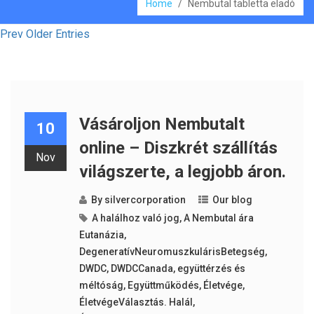
Home
/
Nembutal tabletta eladó
Prev Older Entries
Vásároljon Nembutalt
10
online – Diszkrét szállítás
Nov
világszerte, a legjobb áron.
By
silvercorporation
Our blog
A halálhoz való jog
,
A Nembutal ára
Eutanázia
,
DegeneratívNeuromuszkulárisBetegség
,
DWDC
,
DWDCCanada
,
együttérzés és
méltóság
,
Együttműködés
,
Életvége
,
ÉletvégeVálasztás. Halál
,