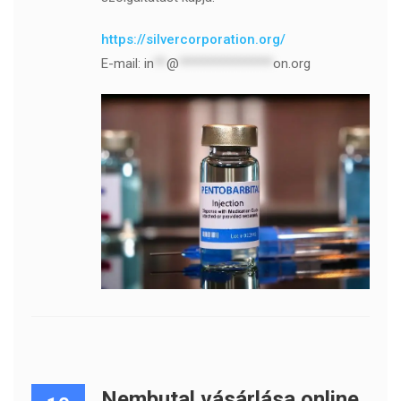
https://silvercorporation.org/
E-mail:
in
**
@
***************
on.org
Nembutal vásárlása online