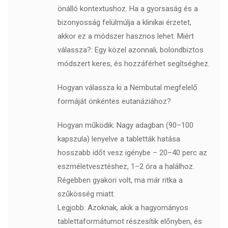
önálló kontextushoz. Ha a gyorsaság és a
bizonyosság felülmúlja a klinikai érzetet,
akkor ez a módszer hasznos lehet. Miért
válassza?: Egy közel azonnali, bolondbiztos
módszert keres, és hozzáférhet segítséghez.
Hogyan válassza ki a Nembutal megfelelő
formáját önkéntes eutanáziához?
Hogyan működik: Nagy adagban (90–100
kapszula) lenyelve a tabletták hatása
hosszabb időt vesz igénybe – 20–40 perc az
eszméletvesztéshez, 1–2 óra a halálhoz.
Régebben gyakori volt, ma már ritka a
szűkösség miatt.
Legjobb: Azoknak, akik a hagyományos
tablettaformátumot részesítik előnyben, és