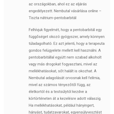
az országokban, ahol ez az eljárás
engedélyezett. Nembutal vásárlása online –
Tiszta nátrium-pentobarbitál
Felhívjuk figyelmét, hogy a pentobarbitál egy
függőséget okozó gyógyszer, amely könnyen
túladagolható. Ez azt jelenti, hogy a terapeuta
gondos felügyelete mellett kell használni. A
pentobarbitállal együtt nem szabad alkoholt
vagy más drogokat fogyasztani, mivel az
mellékhatásokat, sőt halált is okozhat. A
Nembutal adagolását orvosnak kell felírnia,
mivel az számos tényezőtől függ, az
életkortól és a testsúlytól kezdve a
kórtörténeten át a kezelésre adott válaszig.
Ha mellékhatásokat, például hányingert,
hányást, tudatzavarokat, egyensúlyvesztést