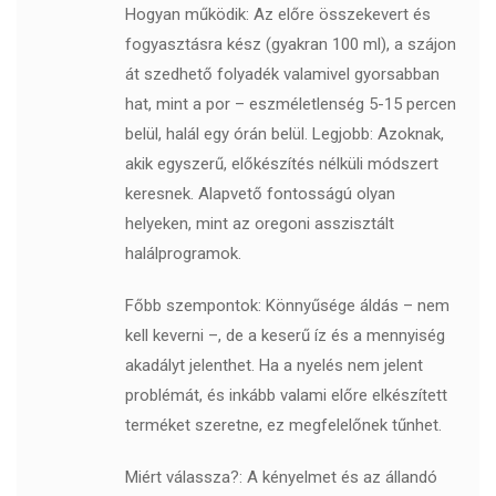
Hogyan működik: Az előre összekevert és
fogyasztásra kész (gyakran 100 ml), a szájon
át szedhető folyadék valamivel gyorsabban
hat, mint a por – eszméletlenség 5-15 percen
belül, halál egy órán belül. Legjobb: Azoknak,
akik egyszerű, előkészítés nélküli módszert
keresnek. Alapvető fontosságú olyan
helyeken, mint az oregoni asszisztált
halálprogramok.
Főbb szempontok: Könnyűsége áldás – nem
kell keverni –, de a keserű íz és a mennyiség
akadályt jelenthet. Ha a nyelés nem jelent
problémát, és inkább valami előre elkészített
terméket szeretne, ez megfelelőnek tűnhet.
Miért válassza?: A kényelmet és az állandó