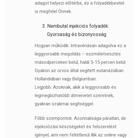
adagot helyezi előtérbe, és a folyadékbevitel
is megfelel Önnek.
Nembutal injekciós folyadék:
Gyorsaság és bizonyosság
Hogyan működik: Intravénásan adagolva ez a
leggyorsabb megoldás – eszméletvesztés
másodperceken belül, halál 5-15 percen belül.
Gyakori az orvos által segített eutanáziában
Hollandiában vagy Belgiumban.
Legjobb: Azoknak, akik a leggyorsabb és
legmegbízhatóbb átmenetet szeretnék,
gyakran szakmai segítséggel.
Főbb szempontok: Azonnalisága páratlan, de
injekciózási készségeket és felszerelést
igényel, ami nem feltétlenül illik az online vagy