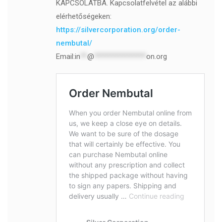
KAPCSOLATBA. Kapcsolatfelvétel az alábbi
elérhetőségeken:
https://silvercorporation.org/order-
nembutal/
Email:
in
**
@
***************
on.org