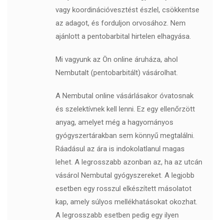
vagy koordinációvesztést észlel, csökkentse
az adagot, és forduljon orvosához. Nem
ajánlott a pentobarbital hirtelen elhagyása.
Mi vagyunk az Ön online áruháza, ahol
Nembutalt (pentobarbitált) vásárolhat.
A Nembutal online vásárlásakor óvatosnak
és szelektívnek kell lenni. Ez egy ellenőrzött
anyag, amelyet még a hagyományos
gyógyszertárakban sem könnyű megtalálni.
Ráadásul az ára is indokolatlanul magas
lehet. A legrosszabb azonban az, ha az utcán
vásárol Nembutal gyógyszereket. A legjobb
esetben egy rosszul elkészített másolatot
kap, amely súlyos mellékhatásokat okozhat.
A legrosszabb esetben pedig egy ilyen