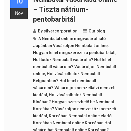
10
– Tiszta nátrium-
Nov
pentobarbitál
By
silvercorporation
Our blog
A Nembutal online megvásárolható
Japánban Vásároljon Nembutalt online
,
Hogyan lehet megszerezni a pentobarbitált
,
Hol tudok Nembutalt vásárolni? Hol lehet
nembutalt vásárolni? Vásároljon Nembutalt
online
,
Hol vásárolhatok Nembutalt
Belgiumban? Hol lehet nembutalt
vásárolni? Vásároljon nemzetközi nemzeti
kiadást
,
Hol vásárolhatok Nembutalt
Kínában? Hogyan szerezhető be Nembutal
Koreában? Vásároljon nemzetközi nemzeti
kiadást
,
Koreában Nembutal online eladó
Koreában Nembutal online Koreában Hol
vásárolhat Nembutalt online Koreában?