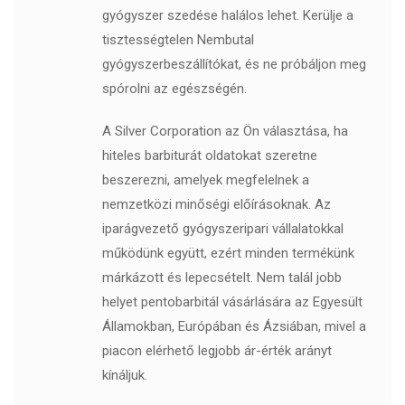
gyógyszer szedése halálos lehet. Kerülje a
tisztességtelen Nembutal
gyógyszerbeszállítókat, és ne próbáljon meg
spórolni az egészségén.
A Silver Corporation az Ön választása, ha
hiteles barbiturát oldatokat szeretne
beszerezni, amelyek megfelelnek a
nemzetközi minőségi előírásoknak. Az
iparágvezető gyógyszeripari vállalatokkal
működünk együtt, ezért minden termékünk
márkázott és lepecsételt. Nem talál jobb
helyet pentobarbitál vásárlására az Egyesült
Államokban, Európában és Ázsiában, mivel a
piacon elérhető legjobb ár-érték arányt
kínáljuk.