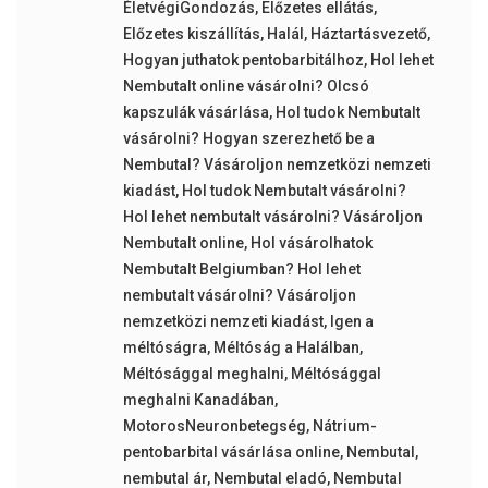
ÉletvégiGondozás
,
Előzetes ellátás
,
Előzetes kiszállítás
,
Halál
,
Háztartásvezető
,
Hogyan juthatok pentobarbitálhoz
,
Hol lehet
Nembutalt online vásárolni? Olcsó
kapszulák vásárlása
,
Hol tudok Nembutalt
vásárolni? Hogyan szerezhető be a
Nembutal? Vásároljon nemzetközi nemzeti
kiadást
,
Hol tudok Nembutalt vásárolni?
Hol lehet nembutalt vásárolni? Vásároljon
Nembutalt online
,
Hol vásárolhatok
Nembutalt Belgiumban? Hol lehet
nembutalt vásárolni? Vásároljon
nemzetközi nemzeti kiadást
,
Igen a
méltóságra
,
Méltóság a Halálban
,
Méltósággal meghalni
,
Méltósággal
meghalni Kanadában
,
MotorosNeuronbetegség
,
Nátrium-
pentobarbital vásárlása online
,
Nembutal
,
nembutal ár
,
Nembutal eladó
,
Nembutal