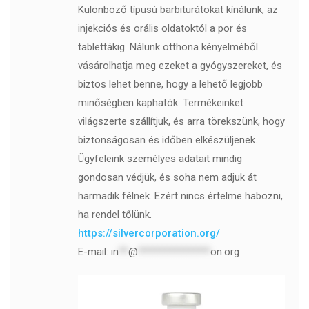
Különböző típusú barbiturátokat kínálunk, az
injekciós és orális oldatoktól a por és
tablettákig. Nálunk otthona kényelméből
vásárolhatja meg ezeket a gyógyszereket, és
biztos lehet benne, hogy a lehető legjobb
minőségben kaphatók. Termékeinket
világszerte szállítjuk, és arra törekszünk, hogy
biztonságosan és időben elkészüljenek.
Ügyfeleink személyes adatait mindig
gondosan védjük, és soha nem adjuk át
harmadik félnek. Ezért nincs értelme habozni,
ha rendel tőlünk.
https://silvercorporation.org/
E-mail:
in
**
@
***************
on.org