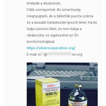
értékelik a diszkréciót.
Főbb szempontok: Az ismerősség
megnyugtató, de a tabletták puszta száma
és a lassabb hatáskezdet ijesztő lehet. Ha be
tudja szerezni őket, és nem bánja a
várakozást, ez egybeeshet az Ön
komfortzónájával.
https://silvercorporation.org/
E-mail:
in
**
@
***************
on.org