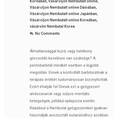
Koreában
,
Vásároljon Nembutalt online
,
Vásároljon Nembutalt online Dániában
,
Vásároljon Nembutalt online Japánban
,
Vásároljon Nembutalt online Koreában
,
vásárolni Nembutal Korea
No Comments
Álmatlansággal küzd, vagy hatékony
görcsoldó kezelésre van szüksége? A
pentobarbitál mindkét esetben a legjobb
megoldás. Ennek a kontrollált barbiturátnak a
terápiás értékét tudományosan bizonyították.
Ezért írhatják fel Önnek ezt a gyógyszert
alvászavarok vagy súlyos mentális
betegségek, például epilepszia esetén.
Ráadásul a Nembutal gyógyszereket gyakran
használják asszisztált eutanáziához azokban