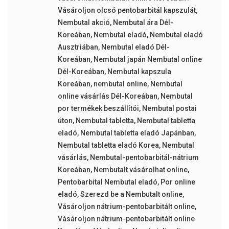
Vásároljon olcsó pentobarbitál kapszulát
,
Nembutal akció
,
Nembutal ára Dél-
Koreában
,
Nembutal eladó
,
Nembutal eladó
Ausztriában
,
Nembutal eladó Dél-
Koreában
,
Nembutal japán Nembutal online
Dél-Koreában
,
Nembutal kapszula
Koreában
,
nembutal online
,
Nembutal
online vásárlás Dél-Koreában
,
Nembutal
por termékek beszállítói
,
Nembutal postai
úton
,
Nembutal tabletta
,
Nembutal tabletta
eladó
,
Nembutal tabletta eladó Japánban
,
Nembutal tabletta eladó Korea
,
Nembutal
vásárlás
,
Nembutal-pentobarbitál-nátrium
Koreában
,
Nembutalt vásárolhat online
,
Pentobarbital Nembutal eladó
,
Por online
eladó
,
Szerezd be a Nembutalt online
,
Vásároljon nátrium-pentobarbitált online
,
Vásároljon nátrium-pentobarbitált online