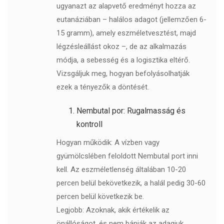
ugyanazt az alapvető eredményt hozza az
eutanáziában – halálos adagot (jellemzően 6-
15 gramm), amely eszméletvesztést, majd
légzésleállást okoz –, de az alkalmazás
módja, a sebesség és a logisztika eltérő.
Vizsgáljuk meg, hogyan befolyásolhatják
ezek a tényezők a döntését.
Nembutal por: Rugalmasság és
kontroll
Hogyan működik: A vízben vagy
gyümölcslében feloldott Nembutal port inni
kell. Az eszméletlenség általában 10-20
percen belül bekövetkezik, a halál pedig 30-60
percen belül következik be.
Legjobb: Azoknak, akik értékelik az
önállóságot, és nem bánják az adagjuk