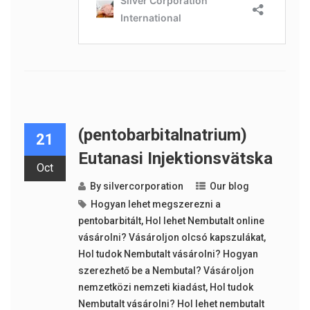
(pentobarbitalnatrium)
21
Eutanasi Injektionsvätska
Oct
By
silvercorporation
Our blog
Hogyan lehet megszerezni a
pentobarbitált
,
Hol lehet Nembutalt online
vásárolni? Vásároljon olcsó kapszulákat
,
Hol tudok Nembutalt vásárolni? Hogyan
szerezhető be a Nembutal? Vásároljon
nemzetközi nemzeti kiadást
,
Hol tudok
Nembutalt vásárolni? Hol lehet nembutalt