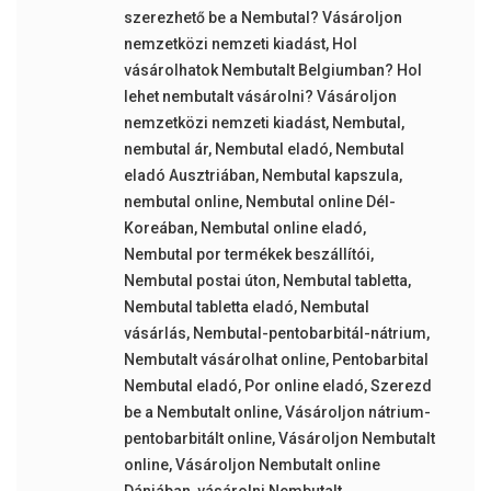
szerezhető be a Nembutal? Vásároljon
nemzetközi nemzeti kiadást
,
Hol
vásárolhatok Nembutalt Belgiumban? Hol
lehet nembutalt vásárolni? Vásároljon
nemzetközi nemzeti kiadást
,
Nembutal
,
nembutal ár
,
Nembutal eladó
,
Nembutal
eladó Ausztriában
,
Nembutal kapszula
,
nembutal online
,
Nembutal online Dél-
Koreában
,
Nembutal online eladó
,
Nembutal por termékek beszállítói
,
Nembutal postai úton
,
Nembutal tabletta
,
Nembutal tabletta eladó
,
Nembutal
vásárlás
,
Nembutal-pentobarbitál-nátrium
,
Nembutalt vásárolhat online
,
Pentobarbital
Nembutal eladó
,
Por online eladó
,
Szerezd
be a Nembutalt online
,
Vásároljon nátrium-
pentobarbitált online
,
Vásároljon Nembutalt
online
,
Vásároljon Nembutalt online