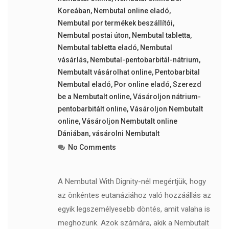
Koreában
,
Nembutal online eladó
,
Nembutal por termékek beszállítói
,
Nembutal postai úton
,
Nembutal tabletta
,
Nembutal tabletta eladó
,
Nembutal
vásárlás
,
Nembutal-pentobarbitál-nátrium
,
Nembutalt vásárolhat online
,
Pentobarbital
Nembutal eladó
,
Por online eladó
,
Szerezd
be a Nembutalt online
,
Vásároljon nátrium-
pentobarbitált online
,
Vásároljon Nembutalt
online
,
Vásároljon Nembutalt online
Dániában
,
vásárolni Nembutalt
No Comments
A Nembutal With Dignity-nél megértjük, hogy
az önkéntes eutanáziához való hozzáállás az
egyik legszemélyesebb döntés, amit valaha is
meghozunk. Azok számára, akik a Nembutalt