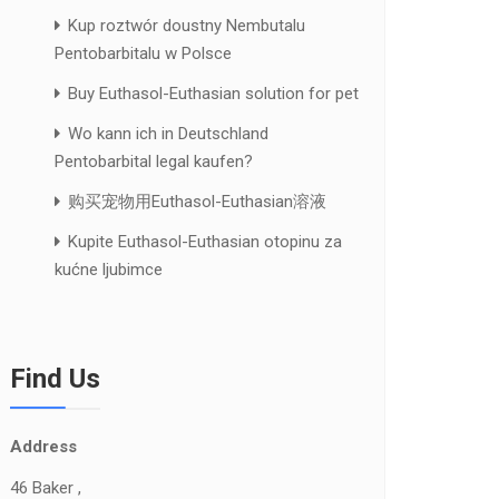
Kup roztwór doustny Nembutalu
Pentobarbitalu w Polsce
Buy Euthasol-Euthasian solution for pet
Wo kann ich in Deutschland
Pentobarbital legal kaufen?
购买宠物用Euthasol-Euthasian溶液
Kupite Euthasol-Euthasian otopinu za
kućne ljubimce
Find Us
Address
46 Baker ,