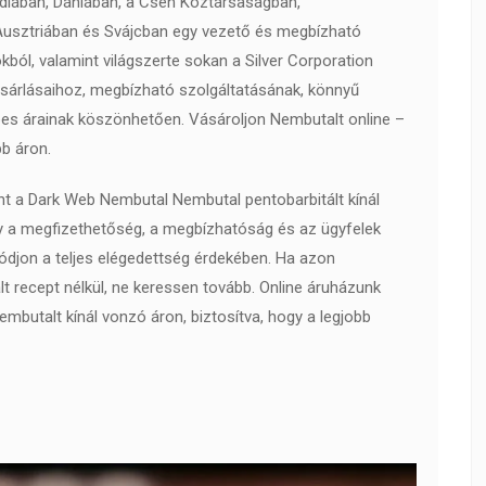
diában, Dániában, a Cseh Köztársaságban,
usztriában és Svájcban egy vezető és megbízható
kból, valamint világszerte sokan a Silver Corporation
vásárlásaihoz, megbízható szolgáltatásának, könnyű
s árainak köszönhetően. Vásároljon Nembutalt online –
bb áron.
nt a Dark Web Nembutal Nembutal pentobarbitált kínál
gy a megfizethetőség, a megbízhatóság és az ügyfelek
djon a teljes elégedettség érdekében. Ha azon
t recept nélkül, ne keressen tovább. Online áruházunk
embutalt kínál vonzó áron, biztosítva, hogy a legjobb