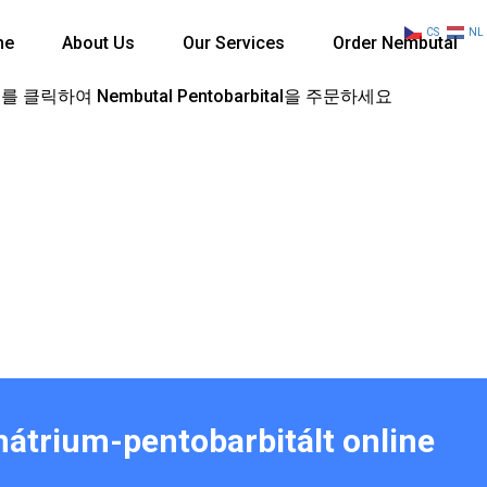
CS
NL
me
About Us
Our Services
Order Nembutal
 클릭하여 Nembutal Pentobarbital을 주문하세요
nátrium-pentobarbitált online