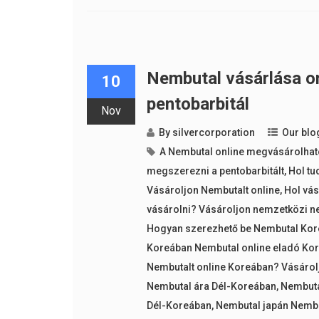
Nembutal vásárlása on
10
pentobarbitál
Nov
By
silvercorporation
Our blo
A Nembutal online megvásárolhat
megszerezni a pentobarbitált
,
Hol tu
Vásároljon Nembutalt online
,
Hol vás
vásárolni? Vásároljon nemzetközi n
Hogyan szerezhető be Nembutal Kor
Koreában Nembutal online eladó Kor
Nembutalt online Koreában? Vásárolj
Nembutal ára Dél-Koreában
,
Nembuta
Dél-Koreában
,
Nembutal japán Nembu