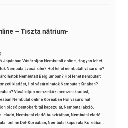
line – Tiszta nátrium-
g
ó Japánban Vásároljon Nembutalt online
,
Hogyan lehet
dok Nembutalt vásárolni? Hol lehet nembutalt vásárolni?
árolhatok Nembutalt Belgiumban? Hol lehet nembutalt
emzeti kiadást
,
Hol vásárolhatok Nembutalt Kínában?
eában? Vásároljon nemzetközi nemzeti kiadást
,
eában Nembutal online Koreában Hol vásárolhat
on olcsó pentobarbitál kapszulát
,
Nembutal akció
,
l eladó
,
Nembutal eladó Ausztriában
,
Nembutal eladó
tal online Dél-Koreában
,
Nembutal kapszula Koreában
,