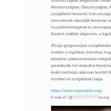
Oroszországban, Belgiumban, Hollan
Németországban, Olaszországban, A
szolgáltatón keresztül. Ezen országo
Internationalt választják Nembutal 
hozzáférhetőségének és versenyképe
Diszkrét szállítás világszerte, a legjo
Átfogó gyógyszeripari szolgáltatóké
ezekben a régiókban, biztosítva, ho
kényelme zökkenőmentesen integráló
gondolkodik, hol vásárolhat Nembutal
kiváló minőségű, alaposan tesztelt N
terméket és szolgáltatást kapja.
https://silvercorporation.org/
E-mail:
in
**
@
***************
on.org