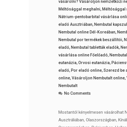
vásárolni? Vásároljon nemzetközi n
Méltósággal meghalni
,
Méltósággal
Nátrium-pentobarbital vásárlása onl
eladó Ausztriában
,
Nembutal kapszu
Nembutal online Dél-Koreában
,
Nemb
Nembutal por termékek beszállítói
,
N
eladó
,
Nembutal tabletták eladók
,
Nem
vásárlása online Főelőadó
,
Nembutalt
eutanázia
,
Orvosi eutanázia
,
Páciens
eladó
,
Por eladó online
,
Szerezd be a
online
,
Vásároljon Nembutalt online
,
Nembutalt
No Comments
Mostantól kényelmesen vásárolhat Ne
Ausztráliában, Olaszországban, Kíná