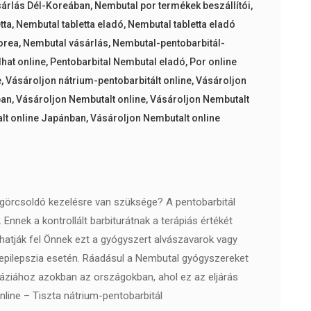
sárlás Dél-Koreában
,
Nembutal por termékek beszállítói
,
tta
,
Nembutal tabletta eladó
,
Nembutal tabletta eladó
orea
,
Nembutal vásárlás
,
Nembutal-pentobarbitál-
hat online
,
Pentobarbital Nembutal eladó
,
Por online
e
,
Vásároljon nátrium-pentobarbitált online
,
Vásároljon
ban
,
Vásároljon Nembutalt online
,
Vásároljon Nembutalt
lt online Japánban
,
Vásároljon Nembutalt online
 görcsoldó kezelésre van szüksége? A pentobarbitál
Ennek a kontrollált barbiturátnak a terápiás értékét
hatják fel Önnek ezt a gyógyszert alvászavarok vagy
 epilepszia esetén. Ráadásul a Nembutal gyógyszereket
náziához azokban az országokban, ahol ez az eljárás
line – Tiszta nátrium-pentobarbitál