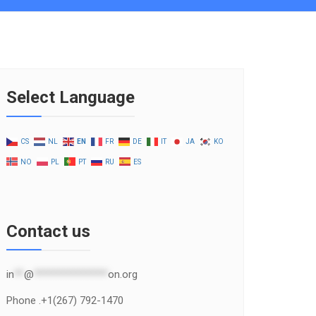
Select Language
CS
NL
EN
FR
DE
IT
JA
KO
NO
PL
PT
RU
ES
Contact us
in
**
@
***************
on.org
Phone .+1(267) 792-1470