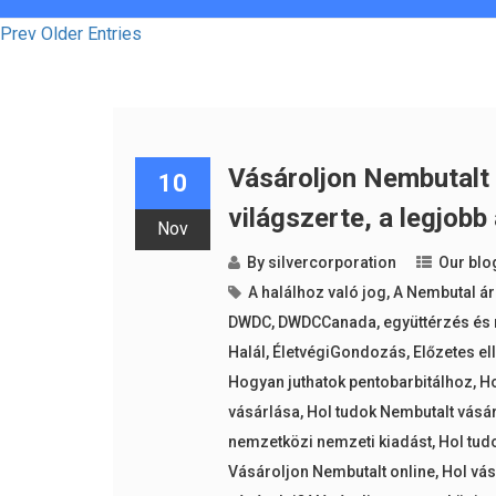
Prev Older Entries
Vásároljon Nembutalt o
10
világszerte, a legjobb
Nov
By
silvercorporation
Our blo
A halálhoz való jog
,
A Nembutal ár
DWDC
,
DWDCCanada
,
együttérzés és
Halál
,
ÉletvégiGondozás
,
Előzetes el
Hogyan juthatok pentobarbitálhoz
,
Ho
vásárlása
,
Hol tudok Nembutalt vásá
nemzetközi nemzeti kiadást
,
Hol tud
Vásároljon Nembutalt online
,
Hol vás