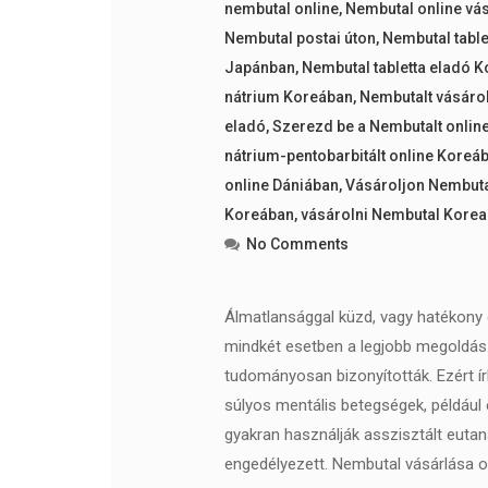
nembutal online
,
Nembutal online vá
Nembutal postai úton
,
Nembutal table
Japánban
,
Nembutal tabletta eladó K
nátrium Koreában
,
Nembutalt vásárol
eladó
,
Szerezd be a Nembutalt onlin
nátrium-pentobarbitált online Koreá
online Dániában
,
Vásároljon Nembuta
Koreában
,
vásárolni Nembutal Korea
No Comments
Álmatlansággal küzd, vagy hatékony
mindkét esetben a legjobb megoldás. 
tudományosan bizonyították. Ezért ír
súlyos mentális betegségek, például
gyakran használják asszisztált euta
engedélyezett. Nembutal vásárlása on