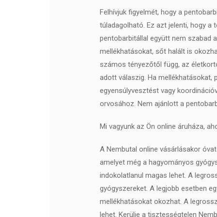
Felhívjuk figyelmét, hogy a pentoba
túladagolható. Ez azt jelenti, hogy a 
pentobarbitállal együtt nem szabad 
mellékhatásokat, sőt halált is okozha
számos tényezőtől függ, az életkortó
adott válaszig. Ha mellékhatásokat, p
egyensúlyvesztést vagy koordinációv
orvosához. Nem ajánlott a pentobarbi
Mi vagyunk az Ön online áruháza, aho
A Nembutal online vásárlásakor óvato
amelyet még a hagyományos gyógysz
indokolatlanul magas lehet. A legro
gyógyszereket. A legjobb esetben eg
mellékhatásokat okozhat. A legrossz
lehet. Kerülje a tisztességtelen Nem