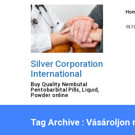
Skip
to
Ho
content
여기를
Silver Corporation
International
Buy Quality Nembutal
Pentobarbital Pills, Liquid,
Powder online
Tag Archive : Vásároljon 