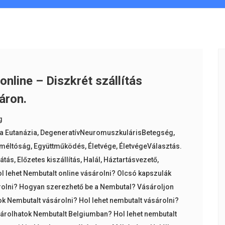
nline – Diszkrét szállítás
 áron.
g
a Eutanázia
,
DegeneratívNeuromuszkulárisBetegség
,
 méltóság
,
Együttműködés
,
Életvége
,
ÉletvégeVálasztás.
látás
,
Előzetes kiszállítás
,
Halál
,
Háztartásvezető
,
l lehet Nembutalt online vásárolni? Olcsó kapszulák
rolni? Hogyan szerezhető be a Nembutal? Vásároljon
ok Nembutalt vásárolni? Hol lehet nembutalt vásárolni?
árolhatok Nembutalt Belgiumban? Hol lehet nembutalt