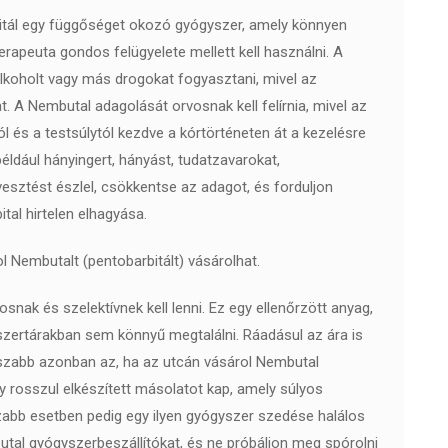
rbitál egy függőséget okozó gyógyszer, amely könnyen
terapeuta gondos felügyelete mellett kell használni. A
alkoholt vagy más drogokat fogyasztani, mivel az
t. A Nembutal adagolását orvosnak kell felírnia, mivel az
l és a testsúlytól kezdve a kórtörténeten át a kezelésre
éldául hányingert, hányást, tudatzavarokat,
esztést észlel, csökkentse az adagot, és forduljon
tal hirtelen elhagyása.
l Nembutalt (pentobarbitált) vásárolhat.
snak és szelektívnek kell lenni. Ez egy ellenőrzött anyag,
ertárakban sem könnyű megtalálni. Ráadásul az ára is
sszabb azonban az, ha az utcán vásárol Nembutal
y rosszul elkészített másolatot kap, amely súlyos
abb esetben pedig egy ilyen gyógyszer szedése halálos
butal gyógyszerbeszállítókat, és ne próbáljon meg spórolni