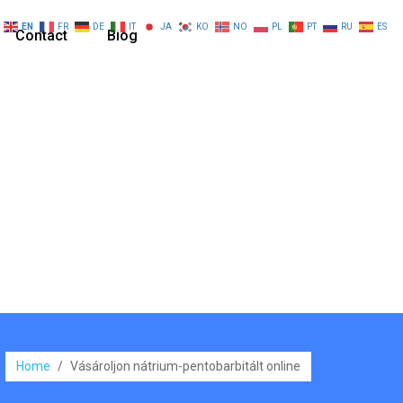
EN
FR
DE
IT
JA
KO
NO
PL
PT
RU
ES
Contact
Blog
Home
/
Vásároljon nátrium-pentobarbitált online