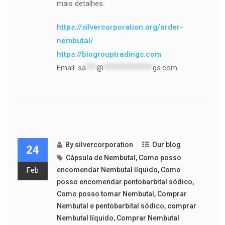
mais detalhes.
https://silvercorporation.org/order-
nembutal/
https://biogrouptradings.com
Email:
sa
***
@
**************
gs.com
By
silvercorporation
Our blog
24
Cápsula de Nembutal
,
Como posso
Feb
encomendar Nembutal líquido
,
Como
posso encomendar pentobarbital sódico
,
Como posso tomar Nembutal
,
Comprar
Nembutal e pentobarbital sódico
,
comprar
Nembutal líquido
,
Comprar Nembutal