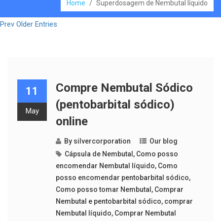
Home
/
Superdosagem de Nembutal líquido
Prev Older Entries
Compre Nembutal Sódico
11
(pentobarbital sódico)
May
online
By
silvercorporation
Our blog
Cápsula de Nembutal
,
Como posso
encomendar Nembutal líquido
,
Como
posso encomendar pentobarbital sódico
,
Como posso tomar Nembutal
,
Comprar
Nembutal e pentobarbital sódico
,
comprar
Nembutal líquido
,
Comprar Nembutal