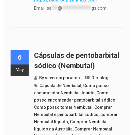
https://biogrouptradings.com
Email:
sa
***
@
**************
gs.com
Cápsulas de pentobarbital
6
sódico (Nembutal)
May
By
silvercorporation
Our blog
Cápsula de Nembutal
,
Como posso
encomendar Nembutal líquido
,
Como
posso encomendar pentobarbital sódico
,
Como posso tomar Nembutal
,
Comprar
Nembutal e pentobarbital sódico
,
comprar
Nembutal líquido
,
Comprar Nembutal
líquido na Austrália
,
Comprar Nembutal