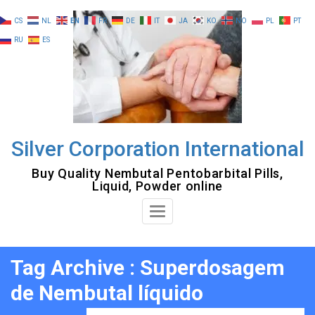
Skip
CS
NL
EN
FR
DE
IT
JA
KO
NO
PL
PT
to
RU
ES
content
Silver Corporation International
Buy Quality Nembutal Pentobarbital Pills,
Liquid, Powder online
Toggle
Navigation
Tag Archive : Superdosagem
de Nembutal líquido