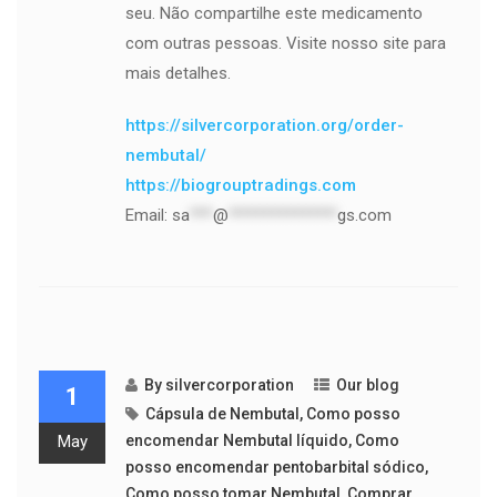
seu. Não compartilhe este medicamento
com outras pessoas. Visite nosso site para
mais detalhes.
https://silvercorporation.org/order-
nembutal/
https://biogrouptradings.com
Email:
sa
***
@
**************
gs.com
By
silvercorporation
Our blog
1
Cápsula de Nembutal
,
Como posso
May
encomendar Nembutal líquido
,
Como
posso encomendar pentobarbital sódico
,
Como posso tomar Nembutal
,
Comprar