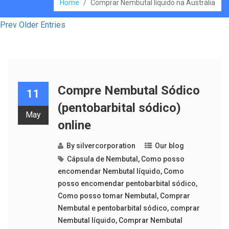
Home
/
Comprar Nembutal líquido na Austrália
Prev Older Entries
Compre Nembutal Sódico
11
(pentobarbital sódico)
May
online
By
silvercorporation
Our blog
Cápsula de Nembutal
,
Como posso
encomendar Nembutal líquido
,
Como
posso encomendar pentobarbital sódico
,
Como posso tomar Nembutal
,
Comprar
Nembutal e pentobarbital sódico
,
comprar
Nembutal líquido
,
Comprar Nembutal