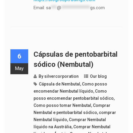
Email:
sa
***
@
**************
gs.com
Cápsulas de pentobarbital
6
sódico (Nembutal)
May
By
silvercorporation
Our blog
Cápsula de Nembutal
,
Como posso
encomendar Nembutal líquido
,
Como
posso encomendar pentobarbital sódico
,
Como posso tomar Nembutal
,
Comprar
Nembutal e pentobarbital sódico
,
comprar
Nembutal líquido
,
Comprar Nembutal
líquido na Austrália
,
Comprar Nembutal