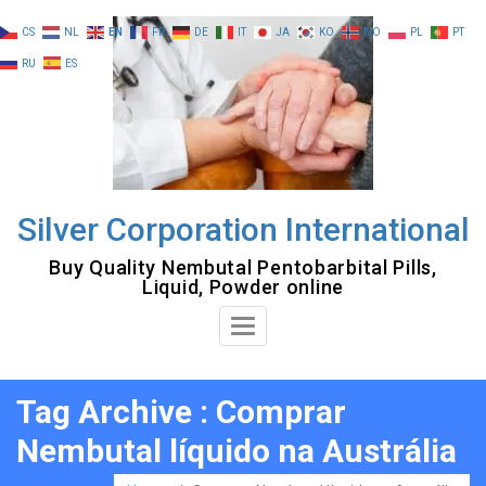
Skip
CS
NL
EN
FR
DE
IT
JA
KO
NO
PL
PT
to
RU
ES
content
Silver Corporation International
Buy Quality Nembutal Pentobarbital Pills,
Liquid, Powder online
Toggle
Navigation
Tag Archive : Comprar
Nembutal líquido na Austrália