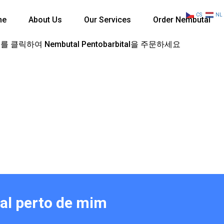
CS
NL
me
About Us
Our Services
Order Nembutal
 클릭하여 Nembutal Pentobarbital을 주문하세요
tal perto de mim