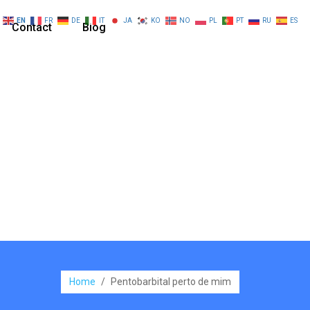
EN
FR
DE
IT
JA
KO
NO
PL
PT
RU
ES
Contact
Blog
Home
/
Pentobarbital perto de mim