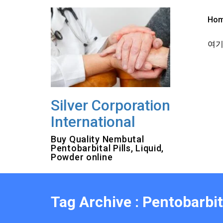
Skip
to
Ho
content
여기를
Silver Corporation
International
Buy Quality Nembutal
Pentobarbital Pills, Liquid,
Powder online
Tag Archive : Pentobarbi