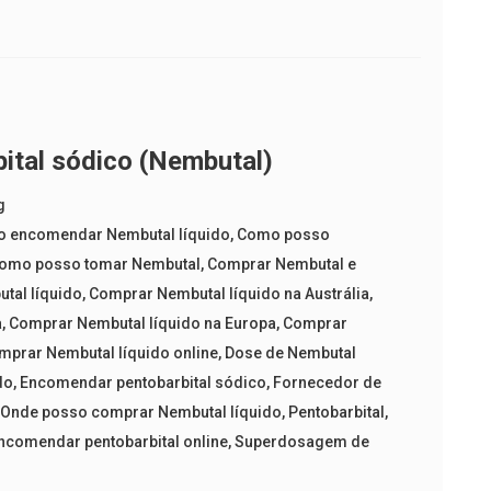
ital sódico (Nembutal)
g
 encomendar Nembutal líquido
,
Como posso
omo posso tomar Nembutal
,
Comprar Nembutal e
tal líquido
,
Comprar Nembutal líquido na Austrália
,
a
,
Comprar Nembutal líquido na Europa
,
Comprar
mprar Nembutal líquido online
,
Dose de Nembutal
do
,
Encomendar pentobarbital sódico
,
Fornecedor de
,
Onde posso comprar Nembutal líquido
,
Pentobarbital
,
ncomendar pentobarbital online
,
Superdosagem de