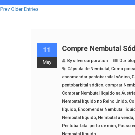
Prev Older Entries
Compre Nembutal Sódic
11
By
silvercorporation
Our blo
May
Cápsula de Nembutal
,
Como posso
encomendar pentobarbital sódico
,
C
pentobarbital sódico
,
comprar Nembu
Comprar Nembutal líquido na Áustri
Nembutal líquido no Reino Unido
,
Co
líquido
,
Encomendar Nembutal líqui
Nembutal líquido
,
Nembutal à venda
Pentobarbital perto de mim
,
Posso e
Nembutal líquido