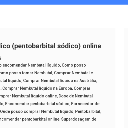
o (pentobarbital sódico) online
g
 encomendar Nembutal líquido
,
Como posso
omo posso tomar Nembutal
,
Comprar Nembutal e
tal líquido
,
Comprar Nembutal líquido na Austrália
,
a
,
Comprar Nembutal líquido na Europa
,
Comprar
mprar Nembutal líquido online
,
Dose de Nembutal
do
,
Encomendar pentobarbital sódico
,
Fornecedor de
,
Onde posso comprar Nembutal líquido
,
Pentobarbital
,
ncomendar pentobarbital online
,
Superdosagem de