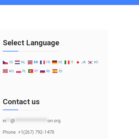
Select Language
CS
NL
EN
FR
DE
IT
JA
KO
NO
PL
PT
RU
ES
Contact us
in
**
@
***************
on.org
Phone .+1(267) 792-1470