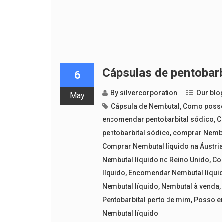
Cápsulas de pentobarb
6
By
silvercorporation
Our blo
May
Cápsula de Nembutal
,
Como posso
encomendar pentobarbital sódico
,
C
pentobarbital sódico
,
comprar Nembu
Comprar Nembutal líquido na Áustri
Nembutal líquido no Reino Unido
,
Co
líquido
,
Encomendar Nembutal líqui
Nembutal líquido
,
Nembutal à venda
Pentobarbital perto de mim
,
Posso e
Nembutal líquido