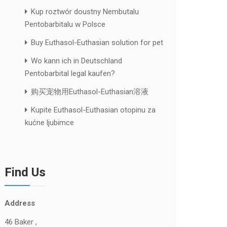
Kup roztwór doustny Nembutalu
Pentobarbitalu w Polsce
Buy Euthasol-Euthasian solution for pet
Wo kann ich in Deutschland
Pentobarbital legal kaufen?
购买宠物用Euthasol-Euthasian溶液
Kupite Euthasol-Euthasian otopinu za
kućne ljubimce
Find Us
Address
46 Baker ,