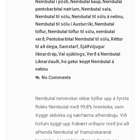
Nembutal í pósti
,
Nembutal kaup
,
Nembutal
pentobarbital natríum
,
Nembutal sala
,
Nembutal til sölu
,
Nembutal til sölu á netinu
,
Nembutal til sölu í Austurríki
,
Nembutal
töflur
,
Nembutal töflur til sölu
,
nembutal
verð
,
Pentobarbital Nembutal til sölu
,
Réttur
til að deyja
,
Samstarf
,
Sjálfviljugur
líknardráp
,
Val sjúklings
,
Verð á Nembutal
Líknardauði
,
Þú getur keypt Nembutal á
netinu
No Comments
Nembutal netverslun okkar býður upp á fyrsta
flokks Nembutal með 99,8% hreinleika, sem
tryggir skilvirka og nærfærna afhendingu. Við
höfum byggt upp frábært orðspor með því að
afhenda Nembutal af framúrskarandi