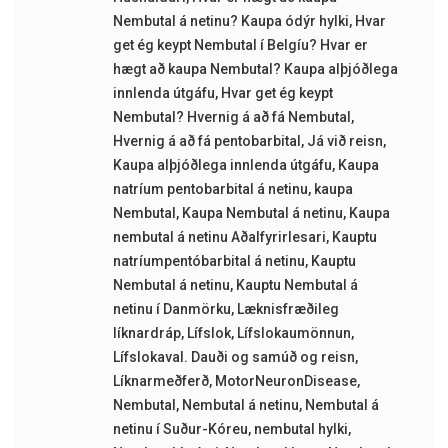
Nembutal á netinu? Kaupa ódýr hylki
,
Hvar
get ég keypt Nembutal í Belgíu? Hvar er
hægt að kaupa Nembutal? Kaupa alþjóðlega
innlenda útgáfu
,
Hvar get ég keypt
Nembutal? Hvernig á að fá Nembutal
,
Hvernig á að fá pentobarbital
,
Já við reisn
,
Kaupa alþjóðlega innlenda útgáfu
,
Kaupa
natríum pentobarbital á netinu
,
kaupa
Nembutal
,
Kaupa Nembutal á netinu
,
Kaupa
nembutal á netinu Aðalfyrirlesari
,
Kauptu
natríumpentóbarbital á netinu
,
Kauptu
Nembutal á netinu
,
Kauptu Nembutal á
netinu í Danmörku
,
Læknisfræðileg
líknardráp
,
Lífslok
,
Lífslokaumönnun
,
Lífslokaval. Dauði og samúð og reisn
,
Líknarmeðferð
,
MotorNeuronDisease
,
Nembutal
,
Nembutal á netinu
,
Nembutal á
netinu í Suður-Kóreu
,
nembutal hylki
,