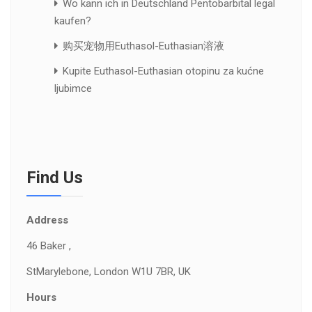
Wo kann ich in Deutschland Pentobarbital legal
kaufen?
购买宠物用Euthasol-Euthasian溶液
Kupite Euthasol-Euthasian otopinu za kućne
ljubimce
Find Us
Address
46 Baker ,
St
Marylebone, London W1U 7BR, UK
Hours