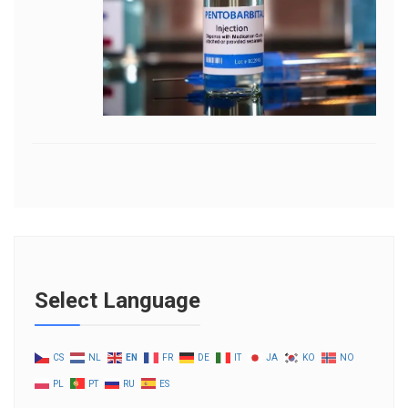
Select Language
CS
NL
EN
FR
DE
IT
JA
KO
NO
PL
PT
RU
ES