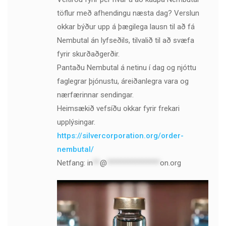
töflur með afhendingu næsta dag? Verslun
okkar býður upp á þægilega lausn til að fá
Nembutal án lyfseðils, tilvalið til að svæfa
fyrir skurðaðgerðir.
Pantaðu Nembutal á netinu í dag og njóttu
faglegrar þjónustu, áreiðanlegra vara og
nærfærinnar sendingar.
Heimsækið vefsíðu okkar fyrir frekari
upplýsingar.
https://silvercorporation.org/order-
nembutal/
Netfang:
in
**
@
***************
on.org