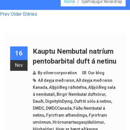
Home
/
Sjálfviljugur líknardráp
Prev Older Entries
Kauptu Nembutal natríum
16
pentobarbital duft á netinu
Nov
By
silvercorporation
Our blog
Að deyja með reisn
,
Að deyja með reisn
Kanada
,
Alþjóðleg ráðstefna
,
Alþjóðleg sala
á nembutali
,
Birgir Nembutal duftvörur
,
Dauði
,
DignityInDying
,
Duft til sölu á netinu
,
DWDC
,
DWDCCanada
,
Fáðu Nembutal á
netinu
,
Fyrirfram afhendingu
,
Fyrirfram
umönnun
,
Hrörnunartaugasjúkdómur
,
Húshaldari
,
Hvar er hægt að kaupa