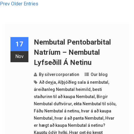
Prev Older Entries
Nembutal Pentobarbital
17
Natríum – Nembutal
Nov
Lyfseðill Á Netinu
By
silvercorporation
Our blog
Að deyja
,
Alþjóðleg sala á nembutal
,
áreiðanleg Nembutal heimild
,
besti
staðurinn til að kaupa Nembutal
,
Birgir
Nembutal duftvörur
,
ekta Nembutal til sölu
,
Fáðu Nembutal á netinu
,
hvar á að kaupa
Nembutal
,
hvar á að panta Nembutal
,
Hvar
er hægt að kaupa Nembutal á netinu?
Kauptu ódýr hylki
,
Hvar get ég keypt