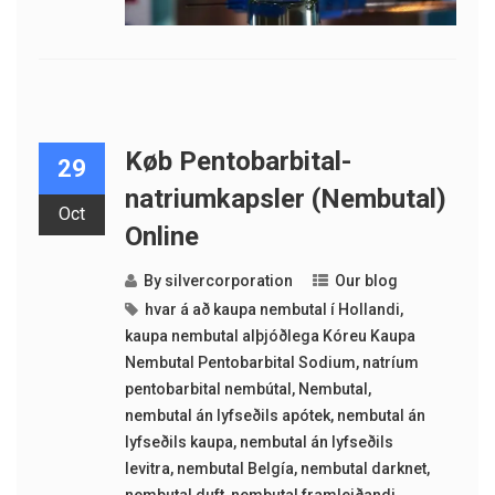
Køb Pentobarbital-
29
natriumkapsler (Nembutal)
Oct
Online
By
silvercorporation
Our blog
hvar á að kaupa nembutal í Hollandi
,
kaupa nembutal alþjóðlega Kóreu Kaupa
Nembutal Pentobarbital Sodium
,
natríum
pentobarbital nembútal
,
Nembutal
,
nembutal án lyfseðils apótek
,
nembutal án
lyfseðils kaupa
,
nembutal án lyfseðils
levitra
,
nembutal Belgía
,
nembutal darknet
,