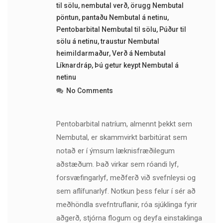
til sölu
,
nembutal verð
,
örugg Nembutal
pöntun
,
pantaðu Nembutal á netinu
,
Pentobarbital Nembutal til sölu
,
Púður til
sölu á netinu
,
traustur Nembutal
heimildarmaður
,
Verð á Nembutal
Líknardráp
,
Þú getur keypt Nembutal á
netinu
No Comments
Pentobarbital natríum, almennt þekkt sem
Nembutal, er skammvirkt barbitúrat sem
notað er í ýmsum læknisfræðilegum
aðstæðum. Það virkar sem róandi lyf,
forsvæfingarlyf, meðferð við svefnleysi og
sem aflífunarlyf. Notkun þess felur í sér að
meðhöndla svefntruflanir, róa sjúklinga fyrir
aðgerð, stjórna flogum og deyfa einstaklinga