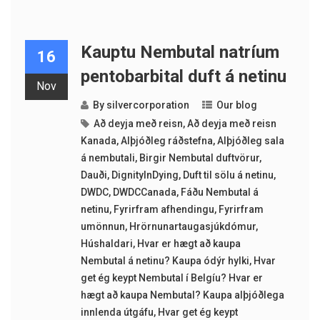
Kauptu Nembutal natríum
16
pentobarbital duft á netinu
Nov
By
silvercorporation
Our blog
Að deyja með reisn
,
Að deyja með reisn
Kanada
,
Alþjóðleg ráðstefna
,
Alþjóðleg sala
á nembutali
,
Birgir Nembutal duftvörur
,
Dauði
,
DignityInDying
,
Duft til sölu á netinu
,
DWDC
,
DWDCCanada
,
Fáðu Nembutal á
netinu
,
Fyrirfram afhendingu
,
Fyrirfram
umönnun
,
Hrörnunartaugasjúkdómur
,
Húshaldari
,
Hvar er hægt að kaupa
Nembutal á netinu? Kaupa ódýr hylki
,
Hvar
get ég keypt Nembutal í Belgíu? Hvar er
hægt að kaupa Nembutal? Kaupa alþjóðlega
innlenda útgáfu
,
Hvar get ég keypt