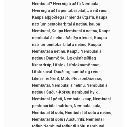
Nembutal? Hvernig á að fá Nembutal
,
Hvernig á að fá pentobarbital
,
Já við reisn
,
Kaupa alþjóðlega innlenda útgáfu
,
Kaupa
natríum pentobarbital á netinu
,
kaupa
Nembutal
,
Kaupa Nembutal á netinu
,
Kaupa
nembutal á netinu Aðalfyrirlesari
,
Kauptu
natríumpentóbarbital á netinu
,
Kauptu
Nembutal á netinu
,
Kauptu Nembutal á
netinu í Danmörku
,
Læknisfræðileg
líknardráp
,
Lífslok
,
Lífslokaumönnun
,
Lífslokaval. Dauði og samúð og reisn
,
Líknarmeðferð
,
MotorNeuronDisease
,
Nembutal
,
Nembutal á netinu
,
Nembutal á
netinu í Suður-Kóreu
,
nembutal hylki
,
Nembutal í pósti
,
Nembutal kaup
,
Nembutal
pentobarbital natríum
,
Nembutal sala
,
Nembutal til sölu
,
Nembutal til sölu á netinu
,
Nembutal til sölu í Austurríki
,
Nembutal
töflur
,
Nembutal töflur til sölu
,
nembutal