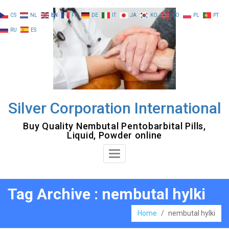
Skip
CS
NL
EN
FR
DE
IT
JA
KO
NO
PL
PT
to
RU
ES
content
Silver Corporation International
Buy Quality Nembutal Pentobarbital Pills,
Liquid, Powder online
Toggle
Navigation
Tag Archive : nembutal hylki
Home
/
nembutal hylki