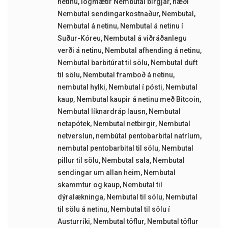
netinu
,
lögmætir Nembutal birgjar
,
næði
Nembutal sendingarkostnaður
,
Nembutal
,
Nembutal á netinu
,
Nembutal á netinu í
Suður-Kóreu
,
Nembutal á viðráðanlegu
verði á netinu
,
Nembutal afhending á netinu
,
Nembutal barbitúrat til sölu
,
Nembutal duft
til sölu
,
Nembutal framboð á netinu
,
nembutal hylki
,
Nembutal í pósti
,
Nembutal
kaup
,
Nembutal kaupir á netinu með Bitcoin
,
Nembutal líknardráp lausn
,
Nembutal
netapótek
,
Nembutal netbirgir
,
Nembutal
netverslun
,
nembútal pentobarbital natríum
,
nembutal pentobarbital til sölu
,
Nembutal
pillur til sölu
,
Nembutal sala
,
Nembutal
sendingar um allan heim
,
Nembutal
skammtur og kaup
,
Nembutal til
dýralækninga
,
Nembutal til sölu
,
Nembutal
til sölu á netinu
,
Nembutal til sölu í
Austurríki
,
Nembutal töflur
,
Nembutal töflur