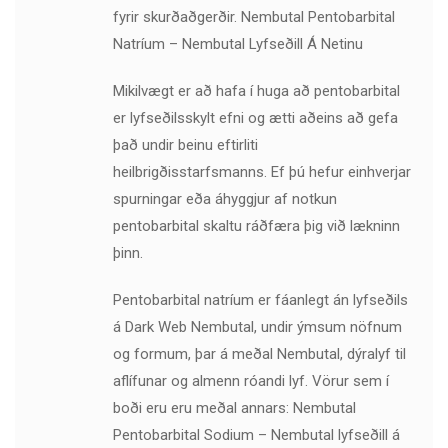
fyrir skurðaðgerðir. Nembutal Pentobarbital
Natríum – Nembutal Lyfseðill Á Netinu
Mikilvægt er að hafa í huga að pentobarbital
er lyfseðilsskylt efni og ætti aðeins að gefa
það undir beinu eftirliti
heilbrigðisstarfsmanns. Ef þú hefur einhverjar
spurningar eða áhyggjur af notkun
pentobarbital skaltu ráðfæra þig við lækninn
þinn.
Pentobarbital natríum er fáanlegt án lyfseðils
á Dark Web Nembutal, undir ýmsum nöfnum
og formum, þar á meðal Nembutal, dýralyf til
aflífunar og almenn róandi lyf. Vörur sem í
boði eru eru meðal annars: Nembutal
Pentobarbital Sodium – Nembutal lyfseðill á