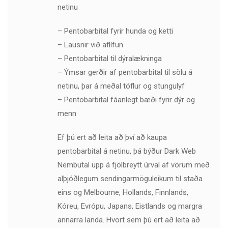
netinu
– Pentobarbital fyrir hunda og ketti
– Lausnir við aflífun
– Pentobarbital til dýralækninga
– Ýmsar gerðir af pentobarbital til sölu á
netinu, þar á meðal töflur og stungulyf
– Pentobarbital fáanlegt bæði fyrir dýr og
menn
Ef þú ert að leita að því að kaupa
pentobarbital á netinu, þá býður Dark Web
Nembutal upp á fjölbreytt úrval af vörum með
alþjóðlegum sendingarmöguleikum til staða
eins og Melbourne, Hollands, Finnlands,
Kóreu, Evrópu, Japans, Eistlands og margra
annarra landa. Hvort sem þú ert að leita að