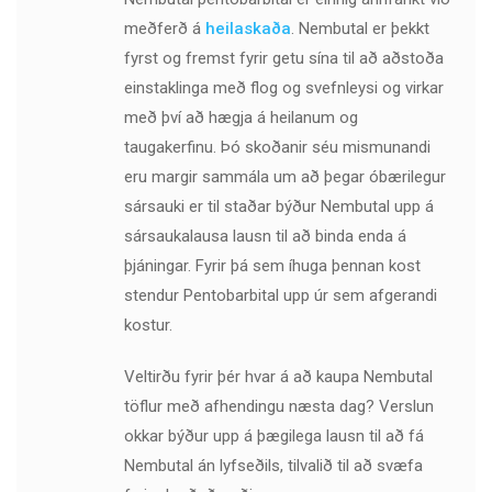
meðferð á
heilaskaða
. Nembutal er þekkt
fyrst og fremst fyrir getu sína til að aðstoða
einstaklinga með flog og svefnleysi og virkar
með því að hægja á heilanum og
taugakerfinu. Þó skoðanir séu mismunandi
eru margir sammála um að þegar óbærilegur
sársauki er til staðar býður Nembutal upp á
sársaukalausa lausn til að binda enda á
þjáningar. Fyrir þá sem íhuga þennan kost
stendur Pentobarbital upp úr sem afgerandi
kostur.
Veltirðu fyrir þér hvar á að kaupa Nembutal
töflur með afhendingu næsta dag? Verslun
okkar býður upp á þægilega lausn til að fá
Nembutal án lyfseðils, tilvalið til að svæfa