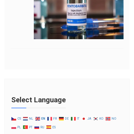
Select Language
CS
NL
EN
FR
DE
IT
JA
KO
NO
PL
PT
RU
ES