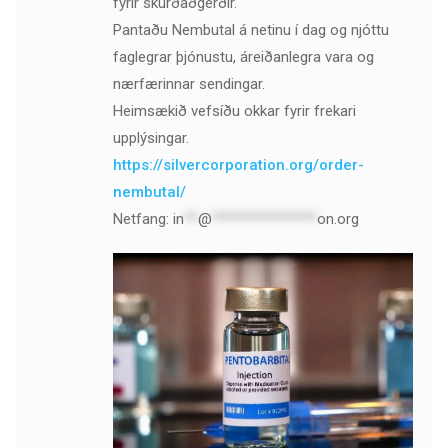
fyrir skurðaðgerðir.
Pantaðu Nembutal á netinu í dag og njóttu
faglegrar þjónustu, áreiðanlegra vara og
nærfærinnar sendingar.
Heimsækið vefsíðu okkar fyrir frekari
upplýsingar.
https://silvercorporation.org/order-
nembutal/
Netfang:
in
**
@
***************
on.org