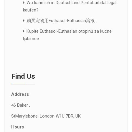
Wo kann ich in Deutschland Pentobarbital legal
kaufen?
购买宠物用Euthasol-Euthasian溶液
Kupite Euthasol-Euthasian otopinu za kućne
ljubimce
Find Us
Address
46 Baker ,
St
Marylebone, London W1U 7BR, UK
Hours