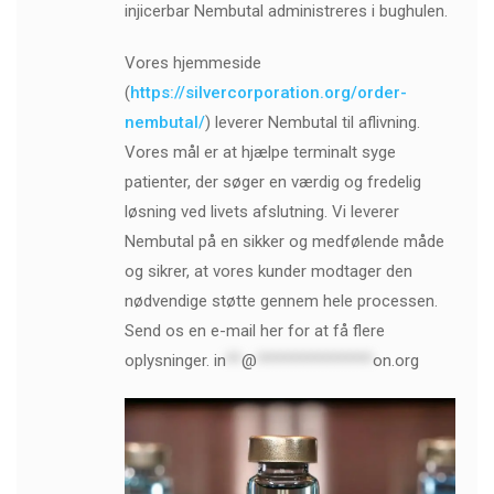
injicerbar Nembutal administreres i bughulen.
Vores hjemmeside
(
https://silvercorporation.org/order-
nembutal/
) leverer Nembutal til aflivning.
Vores mål er at hjælpe terminalt syge
patienter, der søger en værdig og fredelig
løsning ved livets afslutning. Vi leverer
Nembutal på en sikker og medfølende måde
og sikrer, at vores kunder modtager den
nødvendige støtte gennem hele processen.
Send os en e-mail her for at få flere
oplysninger.
in
**
@
***************
on.org