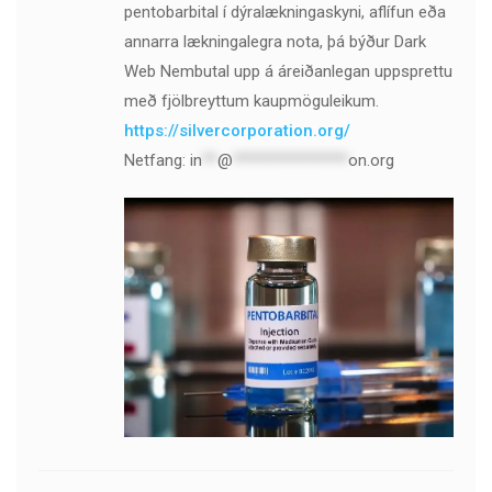
pentobarbital í dýralækningaskyni, aflífun eða
annarra lækningalegra nota, þá býður Dark
Web Nembutal upp á áreiðanlegan uppsprettu
með fjölbreyttum kaupmöguleikum.
https://silvercorporation.org/
Netfang:
in
**
@
***************
on.org