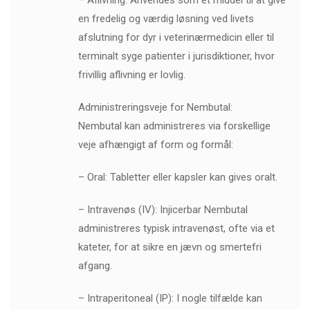
– Aflivning: Anvendes som et middel til at give
en fredelig og værdig løsning ved livets
afslutning for dyr i veterinærmedicin eller til
terminalt syge patienter i jurisdiktioner, hvor
frivillig aflivning er lovlig.
Administreringsveje for Nembutal:
Nembutal kan administreres via forskellige
veje afhængigt af form og formål:
– Oral: Tabletter eller kapsler kan gives oralt.
– Intravenøs (IV): Injicerbar Nembutal
administreres typisk intravenøst, ofte via et
kateter, for at sikre en jævn og smertefri
afgang.
– Intraperitoneal (IP): I nogle tilfælde kan