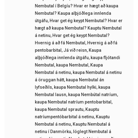
Nembutal í Belgíu? Hvar er hægt að kaupa
Nembutal? Kaupa alþjóðlega innlenda
útgáfu
,
Hvar get ég keypt Nembutal? Hvar er
hægt að kaupa Nembutal? Kauptu Nembutal
á netinu
,
Hvar get ég keypt Nembutal?
Hvernig á að fá Nembutal
,
Hvernig á að fá
pentobarbital
,
Já við reisn
,
Kaupa
alþjóðlega innlenda útgáfu
,
kaupa fljótandi
Nembutal
,
kaupa Nembutal
,
Kaupa
Nembutal á netinu
,
kaupa Nembutal á netinu
á öruggan hátt
,
kaupa Nembutal án
lyfseðils
,
kaupa Nembutal hylki
,
kaupa
Nembutal lausn
,
kaupa Nembútal natríum
,
kaupa Nembutal natríum pentobarbital
,
kaupa Nembutal sprautu
,
Kauptu
natríumpentóbarbital á netinu
,
Kauptu
Nembutal á netinu
,
Kauptu Nembutal á
netinu í Danmörku
,
löglegt Nembutal á