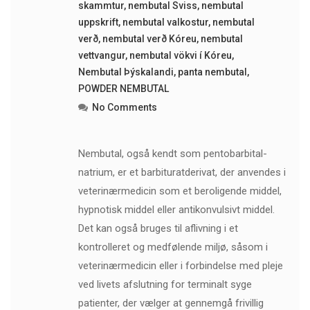
skammtur
,
nembutal Sviss
,
nembutal
uppskrift
,
nembutal valkostur
,
nembutal
verð
,
nembutal verð Kóreu
,
nembutal
vettvangur
,
nembutal vökvi í Kóreu
,
Nembutal Þýskalandi
,
panta nembutal
,
POWDER NEMBUTAL
No Comments
Nembutal, også kendt som pentobarbital-
natrium, er et barbituratderivat, der anvendes i
veterinærmedicin som et beroligende middel,
hypnotisk middel eller antikonvulsivt middel.
Det kan også bruges til aflivning i et
kontrolleret og medfølende miljø, såsom i
veterinærmedicin eller i forbindelse med pleje
ved livets afslutning for terminalt syge
patienter, der vælger at gennemgå frivillig