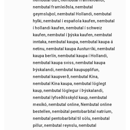
nembutal duft
,
nembutal framleiðandi
,
nembutal framleiðsla
,
nembutal
geymsluþol
,
nembutal Hollandi
,
nembutal
hylki
,
nembutal í española kaufen
,
nembutal
í hollandi kaufen
,
nembutal í schweiz
kaufen
,
nembutal í þýska kaufen
,
nembutal
inntaka
,
nembutal kaupa
,
nembutal kaupa á
netinu
,
nembutal kaupa Austurríki
,
nembutal
kaupa berlín
,
nembutal kaupa í Hollandi
,
nembutal kaupa sviss
,
nembutal kaupa
Þýskalandi
,
nembutal kaupupplifun
,
nembutal kaupverð
,
nembutal Kína
,
nembutal Kína kaupa
,
nembutal löglegt
kaup
,
nembutal löglegur í Þýskalandi
,
nembutal lyfseðilsskyld kaup
,
nembutal
mexíkó
,
nembutal online
,
Nembutal online
bestellen
,
nembútal pentobarbital natríum
,
nembutal pentobarbital til sölu
,
nembutal
pillur
,
nembutal reynslu
,
nembutal