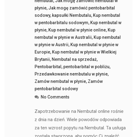
nembutal
,
Jak mogę zamówić nembutal w
płynie
,
Jak mogę zamówić pentobarbital
sodowy
,
kapsułki Nembutalu
,
Kup nembutal
w pentobarbitalu sodowym
,
Kup nembutal w
płynie
,
Kup nembutal w płynie online
,
Kup
nembutal w płynie w Australii
,
Kup nembutal
w płynie w Austrii
,
Kup nembutal w płynie w
Europie
,
Kup nembutal w płynie w Wielkiej
Brytanii
,
Nembutal na sprzedaż
,
Pentobarbital
,
pentobarbital w pobliżu
,
Przedawkowanie nembutalu w płynie
,
Zamów nembutal w płynie
,
Zamów
pentobarbital sodowy
No Comments
Zapotrzebowanie na Nembutal online rośnie
z dnia na dzień. Wiele powodów odpowiada
za ten wzrost popytu na Nembutal. Ta usługa
została stworzona, aby pomóc Ci znaleźć