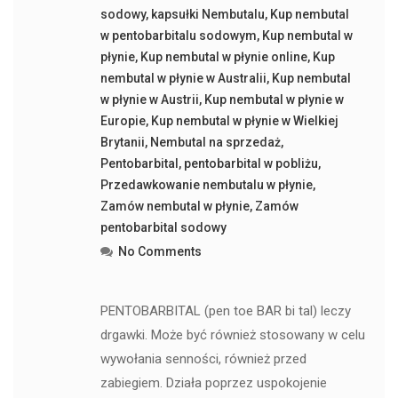
sodowy
,
kapsułki Nembutalu
,
Kup nembutal
w pentobarbitalu sodowym
,
Kup nembutal w
płynie
,
Kup nembutal w płynie online
,
Kup
nembutal w płynie w Australii
,
Kup nembutal
w płynie w Austrii
,
Kup nembutal w płynie w
Europie
,
Kup nembutal w płynie w Wielkiej
Brytanii
,
Nembutal na sprzedaż
,
Pentobarbital
,
pentobarbital w pobliżu
,
Przedawkowanie nembutalu w płynie
,
Zamów nembutal w płynie
,
Zamów
pentobarbital sodowy
No Comments
PENTOBARBITAL (pen toe BAR bi tal) leczy
drgawki. Może być również stosowany w celu
wywołania senności, również przed
zabiegiem. Działa poprzez uspokojenie