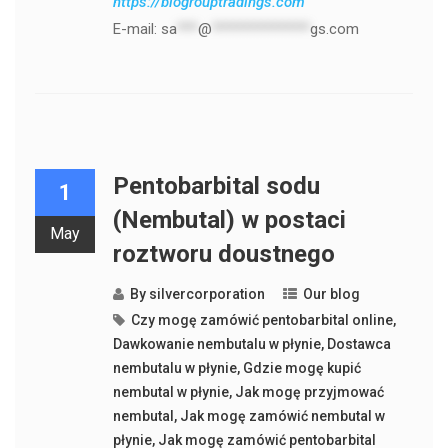
https://biogrouptradings.com
E-mail:
sa
***
@
**************
gs.com
Pentobarbital sodu
1
(Nembutal) w postaci
May
roztworu doustnego
By
silvercorporation
Our blog
Czy mogę zamówić pentobarbital online
,
Dawkowanie nembutalu w płynie
,
Dostawca
nembutalu w płynie
,
Gdzie mogę kupić
nembutal w płynie
,
Jak mogę przyjmować
nembutal
,
Jak mogę zamówić nembutal w
płynie
,
Jak mogę zamówić pentobarbital