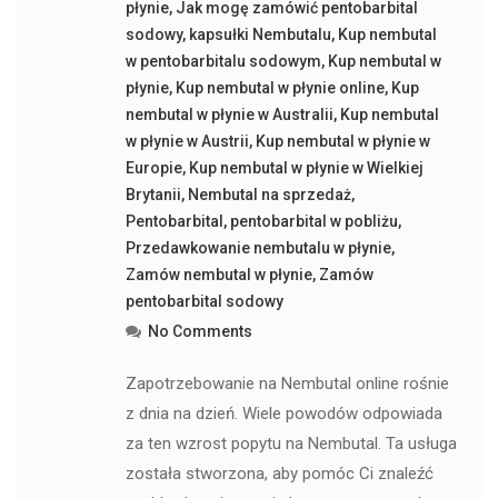
płynie
,
Jak mogę zamówić pentobarbital
sodowy
,
kapsułki Nembutalu
,
Kup nembutal
w pentobarbitalu sodowym
,
Kup nembutal w
płynie
,
Kup nembutal w płynie online
,
Kup
nembutal w płynie w Australii
,
Kup nembutal
w płynie w Austrii
,
Kup nembutal w płynie w
Europie
,
Kup nembutal w płynie w Wielkiej
Brytanii
,
Nembutal na sprzedaż
,
Pentobarbital
,
pentobarbital w pobliżu
,
Przedawkowanie nembutalu w płynie
,
Zamów nembutal w płynie
,
Zamów
pentobarbital sodowy
No Comments
Zapotrzebowanie na Nembutal online rośnie
z dnia na dzień. Wiele powodów odpowiada
za ten wzrost popytu na Nembutal. Ta usługa
została stworzona, aby pomóc Ci znaleźć