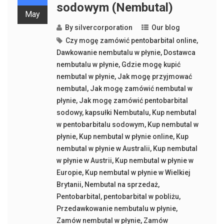
sodowym (Nembutal)
May
By
silvercorporation
Our blog
Czy mogę zamówić pentobarbital online
,
Dawkowanie nembutalu w płynie
,
Dostawca
nembutalu w płynie
,
Gdzie mogę kupić
nembutal w płynie
,
Jak mogę przyjmować
nembutal
,
Jak mogę zamówić nembutal w
płynie
,
Jak mogę zamówić pentobarbital
sodowy
,
kapsułki Nembutalu
,
Kup nembutal
w pentobarbitalu sodowym
,
Kup nembutal w
płynie
,
Kup nembutal w płynie online
,
Kup
nembutal w płynie w Australii
,
Kup nembutal
w płynie w Austrii
,
Kup nembutal w płynie w
Europie
,
Kup nembutal w płynie w Wielkiej
Brytanii
,
Nembutal na sprzedaż
,
Pentobarbital
,
pentobarbital w pobliżu
,
Przedawkowanie nembutalu w płynie
,
Zamów nembutal w płynie
,
Zamów