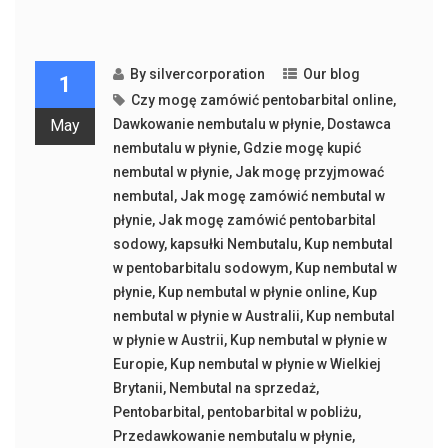
By
silvercorporation
Our blog
1
Czy mogę zamówić pentobarbital online
,
May
Dawkowanie nembutalu w płynie
,
Dostawca
nembutalu w płynie
,
Gdzie mogę kupić
nembutal w płynie
,
Jak mogę przyjmować
nembutal
,
Jak mogę zamówić nembutal w
płynie
,
Jak mogę zamówić pentobarbital
sodowy
,
kapsułki Nembutalu
,
Kup nembutal
w pentobarbitalu sodowym
,
Kup nembutal w
płynie
,
Kup nembutal w płynie online
,
Kup
nembutal w płynie w Australii
,
Kup nembutal
w płynie w Austrii
,
Kup nembutal w płynie w
Europie
,
Kup nembutal w płynie w Wielkiej
Brytanii
,
Nembutal na sprzedaż
,
Pentobarbital
,
pentobarbital w pobliżu
,
Przedawkowanie nembutalu w płynie
,