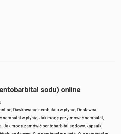
,
ntobarbital sodu) online
g
online
,
Dawkowanie nembutalu w płynie
,
Dostawca
 nembutal w płynie
,
Jak mogę przyjmować nembutal
,
e
,
Jak mogę zamówić pentobarbital sodowy
,
kapsułki
rbitalu sodowym
,
Kup nembutal w płynie
,
Kup nembutal w