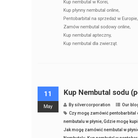
Kup nembutal w Korei,
Kup płynny nembutal online,
Pentobarbital na sprzedaż w Europie
Zamów nembutal sodowy online,
Kup nembutal apteczny,
Kup nembutal dla zwierząt.
Kup Nembutal sodu (pe
11
By
silvercorporation
Our blo
May
Czy mogę zamówić pentobarbital 
nembutalu w płynie
,
Gdzie mogę kupić
Jak mogę zamówić nembutal w płyni
Nembutalu
,
Kup nembutal w pentoba