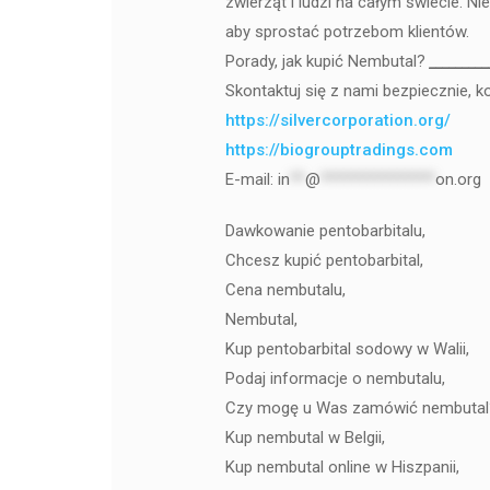
zwierząt i ludzi na całym świecie. N
aby sprostać potrzebom klientów.
Porady, jak kupić Nembutal?
_________
Skontaktuj się z nami bezpiecznie, k
https://silvercorporation.org/
https://biogrouptradings.com
E-mail:
in
**
@
***************
on.org
Dawkowanie pentobarbitalu,
Chcesz kupić pentobarbital,
Cena nembutalu,
Nembutal,
Kup pentobarbital sodowy w Walii,
Podaj informacje o nembutalu,
Czy mogę u Was zamówić nembutal
Kup nembutal w Belgii,
Kup nembutal online w Hiszpanii,