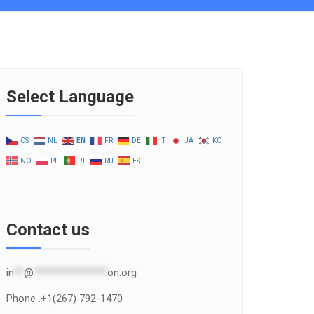
Select Language
CS
NL
EN
FR
DE
IT
JA
KO
NO
PL
PT
RU
ES
Contact us
in
**
@
***************
on.org
Phone .+1(267) 792-1470