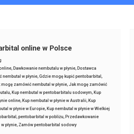
bital online w Polsce
g
online
,
Dawkowanie nembutalu w płynie
,
Dostawca
 nembutal w płynie
,
Gdzie mogę kupić pentobarbital
,
 mogę zamówić nembutal w płynie
,
Jak mogę zamówić
utalu
,
Kup nembutal w pentobarbitalu sodowym
,
Kup
ynie online
,
Kup nembutal w płynie w Australii
,
Kup
utal w płynie w Europie
,
Kup nembutal w płynie w Wielkiej
obarbital
,
pentobarbital w pobliżu
,
Przedawkowanie
w płynie
,
Zamów pentobarbital sodowy