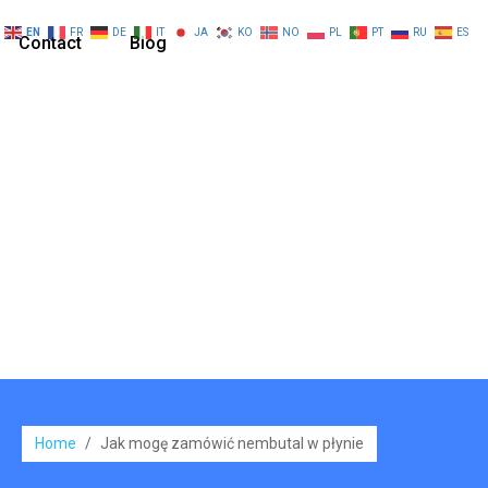
EN
FR
DE
IT
JA
KO
NO
PL
PT
RU
ES
Contact
Blog
Home
/
Jak mogę zamówić nembutal w płynie