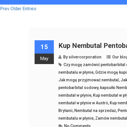
Prev Older Entries
Kup Nembutal Pentobar
15
By
silvercorporation
Our blo
May
Czy mogę zamówić pentobarbital 
nembutalu w płynie
,
Gdzie mogę kupić
Jak mogę przyjmować nembutal
,
Jak
pentobarbital sodowy
,
kapsułki Nemb
nembutal w płynie
,
Kup nembutal w pł
nembutal w płynie w Austrii
,
Kup nemb
Brytanii
,
Nembutal na sprzedaż
,
Pent
nembutalu w płynie
,
Zamów nembutal 
No Comments