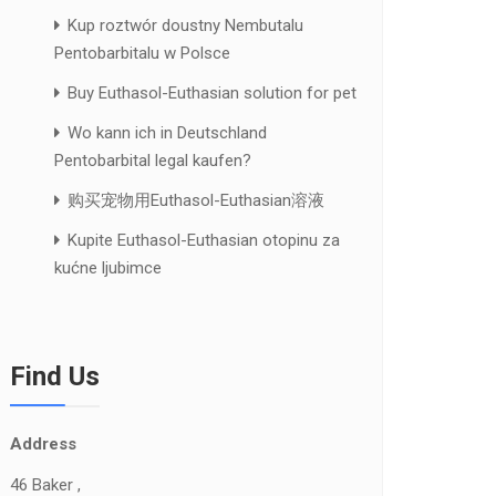
Kup roztwór doustny Nembutalu
Pentobarbitalu w Polsce
Buy Euthasol-Euthasian solution for pet
Wo kann ich in Deutschland
Pentobarbital legal kaufen?
购买宠物用Euthasol-Euthasian溶液
Kupite Euthasol-Euthasian otopinu za
kućne ljubimce
Find Us
Address
46 Baker ,