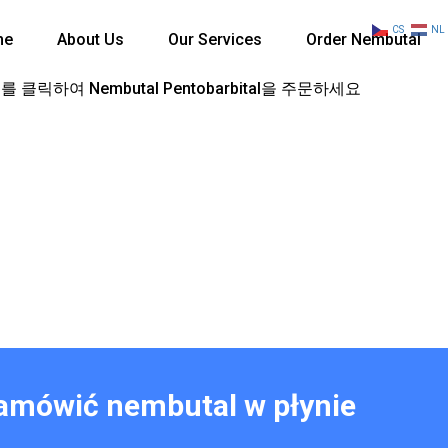
CS
NL
me
About Us
Our Services
Order Nembutal
 클릭하여 Nembutal Pentobarbital을 주문하세요
zamówić nembutal w płynie