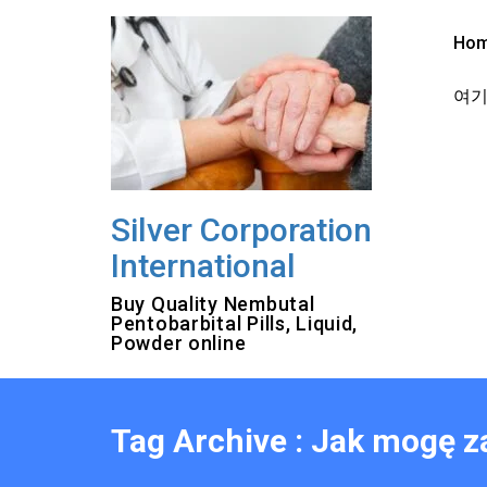
Skip
to
Ho
content
여기를
Silver Corporation
International
Buy Quality Nembutal
Pentobarbital Pills, Liquid,
Powder online
Tag Archive : Jak mogę 