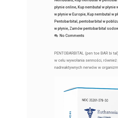
płynie online
,
Kup nembutal w płynie w
w płynie w Europie
,
Kup nembutal w pły
Pentobarbital
,
pentobarbital w pobliż
w płynie
,
Zamów pentobarbital sodo
No Comments
PENTOBARBITAL (pen toe BAR bi tal
w celu wywołania senności, również 
nadreaktywnych nerwów w organizmie