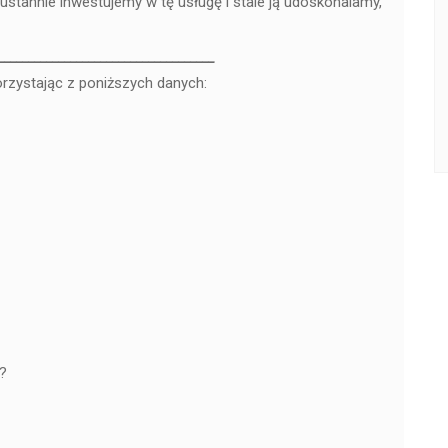
ieustannie inwestujemy w tę usługę i stale ją udoskonalamy,
____________________________________
orzystając z poniższych danych:
?