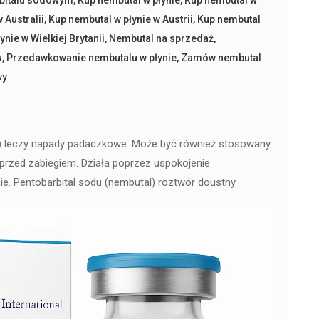
 Australii
,
Kup nembutal w płynie w Austrii
,
Kup nembutal
nie w Wielkiej Brytanii
,
Nembutal na sprzedaż
,
u
,
Przedawkowanie nembutalu w płynie
,
Zamów nembutal
wy
) leczy napady padaczkowe. Może być również stosowany
przed zabiegiem. Działa poprzez uspokojenie
. Pentobarbital sodu (nembutal) roztwór doustny