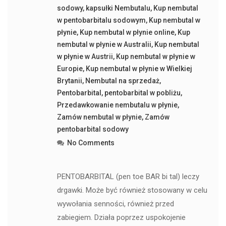
sodowy
,
kapsułki Nembutalu
,
Kup nembutal
w pentobarbitalu sodowym
,
Kup nembutal w
płynie
,
Kup nembutal w płynie online
,
Kup
nembutal w płynie w Australii
,
Kup nembutal
w płynie w Austrii
,
Kup nembutal w płynie w
Europie
,
Kup nembutal w płynie w Wielkiej
Brytanii
,
Nembutal na sprzedaż
,
Pentobarbital
,
pentobarbital w pobliżu
,
Przedawkowanie nembutalu w płynie
,
Zamów nembutal w płynie
,
Zamów
pentobarbital sodowy
No Comments
PENTOBARBITAL (pen toe BAR bi tal) leczy
drgawki. Może być również stosowany w celu
wywołania senności, również przed
zabiegiem. Działa poprzez uspokojenie