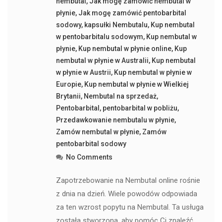
nembutal
,
Jak mogę zamówić nembutal w
płynie
,
Jak mogę zamówić pentobarbital
sodowy
,
kapsułki Nembutalu
,
Kup nembutal
w pentobarbitalu sodowym
,
Kup nembutal w
płynie
,
Kup nembutal w płynie online
,
Kup
nembutal w płynie w Australii
,
Kup nembutal
w płynie w Austrii
,
Kup nembutal w płynie w
Europie
,
Kup nembutal w płynie w Wielkiej
Brytanii
,
Nembutal na sprzedaż
,
Pentobarbital
,
pentobarbital w pobliżu
,
Przedawkowanie nembutalu w płynie
,
Zamów nembutal w płynie
,
Zamów
pentobarbital sodowy
No Comments
Zapotrzebowanie na Nembutal online rośnie
z dnia na dzień. Wiele powodów odpowiada
za ten wzrost popytu na Nembutal. Ta usługa
została stworzona, aby pomóc Ci znaleźć