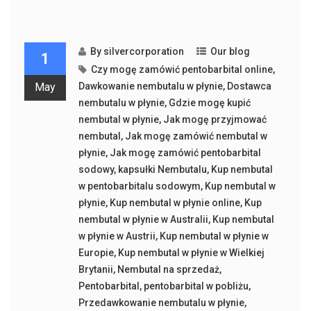
By
silvercorporation
Our blog
1
Czy mogę zamówić pentobarbital online
,
May
Dawkowanie nembutalu w płynie
,
Dostawca
nembutalu w płynie
,
Gdzie mogę kupić
nembutal w płynie
,
Jak mogę przyjmować
nembutal
,
Jak mogę zamówić nembutal w
płynie
,
Jak mogę zamówić pentobarbital
sodowy
,
kapsułki Nembutalu
,
Kup nembutal
w pentobarbitalu sodowym
,
Kup nembutal w
płynie
,
Kup nembutal w płynie online
,
Kup
nembutal w płynie w Australii
,
Kup nembutal
w płynie w Austrii
,
Kup nembutal w płynie w
Europie
,
Kup nembutal w płynie w Wielkiej
Brytanii
,
Nembutal na sprzedaż
,
Pentobarbital
,
pentobarbital w pobliżu
,
Przedawkowanie nembutalu w płynie
,