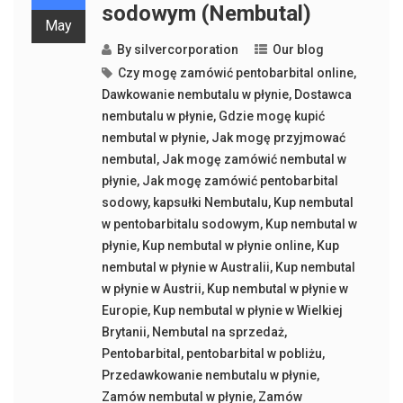
sodowym (Nembutal)
May
By
silvercorporation
Our blog
Czy mogę zamówić pentobarbital online
,
Dawkowanie nembutalu w płynie
,
Dostawca
nembutalu w płynie
,
Gdzie mogę kupić
nembutal w płynie
,
Jak mogę przyjmować
nembutal
,
Jak mogę zamówić nembutal w
płynie
,
Jak mogę zamówić pentobarbital
sodowy
,
kapsułki Nembutalu
,
Kup nembutal
w pentobarbitalu sodowym
,
Kup nembutal w
płynie
,
Kup nembutal w płynie online
,
Kup
nembutal w płynie w Australii
,
Kup nembutal
w płynie w Austrii
,
Kup nembutal w płynie w
Europie
,
Kup nembutal w płynie w Wielkiej
Brytanii
,
Nembutal na sprzedaż
,
Pentobarbital
,
pentobarbital w pobliżu
,
Przedawkowanie nembutalu w płynie
,
Zamów nembutal w płynie
,
Zamów