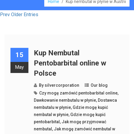
Home
/
Kup nembutal w płynie w Austrii
Prev Older Entries
Kup Nembutal
15
Pentobarbital online w
May
Polsce
By
silvercorporation
Our blog
Czy mogę zamówić pentobarbital online
,
Dawkowanie nembutalu w płynie
,
Dostawca
nembutalu w płynie
,
Gdzie mogę kupić
nembutal w płynie
,
Gdzie mogę kupić
pentobarbital
,
Jak mogę przyjmować
nembutal
,
Jak mogę zamówić nembutal w