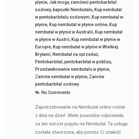
płynie
,
Jak mogę zamówić pentobarbital
sodowy
,
kapsułki Nembutalu
,
Kup nembutal
w pentobarbitalu sodowym
,
Kup nembutal w
płynie
,
Kup nembutal w płynie online
,
Kup
nembutal w płynie w Australii
,
Kup nembutal
w płynie w Austrii
,
Kup nembutal w płynie w
Europie
,
Kup nembutal w płynie w Wielkiej
Brytanii
,
Nembutal na sprzedaż
,
Pentobarbital
,
pentobarbital w pobliżu
,
Przedawkowanie nembutalu w płynie
,
Zamów nembutal w płynie
,
Zamów
pentobarbital sodowy
No Comments
Zapotrzebowanie na Nembutal online rośnie
z dnia na dzień. Wiele powodów odpowiada
za ten wzrost popytu na Nembutal. Ta usługa
została stworzona, aby pomóc Ci znaleźć