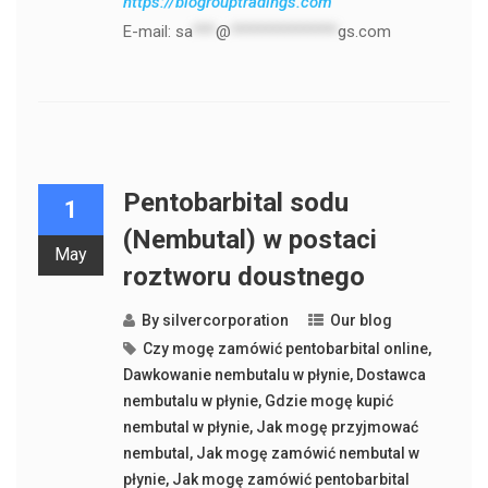
https://biogrouptradings.com
E-mail:
sa
***
@
**************
gs.com
Pentobarbital sodu
1
(Nembutal) w postaci
May
roztworu doustnego
By
silvercorporation
Our blog
Czy mogę zamówić pentobarbital online
,
Dawkowanie nembutalu w płynie
,
Dostawca
nembutalu w płynie
,
Gdzie mogę kupić
nembutal w płynie
,
Jak mogę przyjmować
nembutal
,
Jak mogę zamówić nembutal w
płynie
,
Jak mogę zamówić pentobarbital