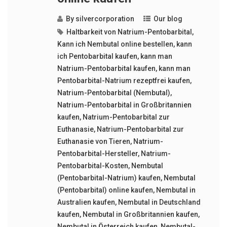
By
silvercorporation
Our blog
Haltbarkeit von Natrium-Pentobarbital
,
Kann ich Nembutal online bestellen
,
kann
ich Pentobarbital kaufen
,
kann man
Natrium-Pentobarbital kaufen
,
kann man
Pentobarbital-Natrium rezeptfrei kaufen
,
Natrium-Pentobarbital (Nembutal)
,
Natrium-Pentobarbital in Großbritannien
kaufen
,
Natrium-Pentobarbital zur
Euthanasie
,
Natrium-Pentobarbital zur
Euthanasie von Tieren
,
Natrium-
Pentobarbital-Hersteller
,
Natrium-
Pentobarbital-Kosten
,
Nembutal
(Pentobarbital-Natrium) kaufen
,
Nembutal
(Pentobarbital) online kaufen
,
Nembutal in
Australien kaufen
,
Nembutal in Deutschland
kaufen
,
Nembutal in Großbritannien kaufen
,
Nembutal in Österreich kaufen
,
Nembutal-