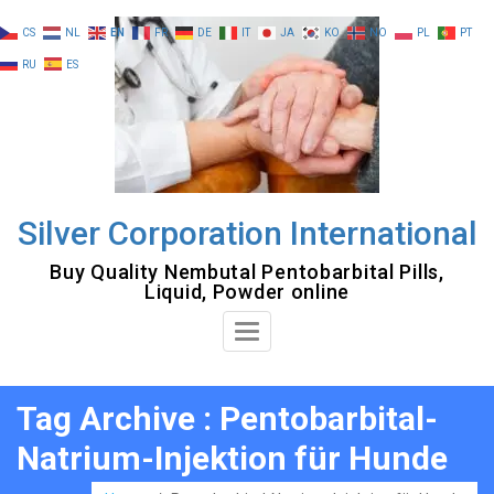
Skip
CS
NL
EN
FR
DE
IT
JA
KO
NO
PL
PT
to
RU
ES
content
Silver Corporation International
Buy Quality Nembutal Pentobarbital Pills,
Liquid, Powder online
Toggle
Navigation
Tag Archive : Pentobarbital-
Natrium-Injektion für Hunde