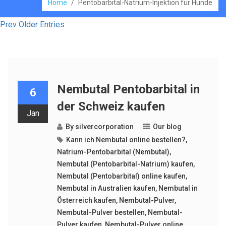
Home
/
Pentobarbital-Natrium-Injektion für Hunde
Prev Older Entries
Nembutal Pentobarbital in
6
der Schweiz kaufen
Jan
By
silvercorporation
Our blog
Kann ich Nembutal online bestellen?
,
Natrium-Pentobarbital (Nembutal)
,
Nembutal (Pentobarbital-Natrium) kaufen
,
Nembutal (Pentobarbital) online kaufen
,
Nembutal in Australien kaufen
,
Nembutal in
Österreich kaufen
,
Nembutal-Pulver
,
Nembutal-Pulver bestellen
,
Nembutal-
Pulver kaufen
,
Nembutal-Pulver online