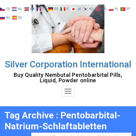
Skip
CS
NL
EN
FR
DE
IT
JA
KO
NO
PL
PT
to
RU
ES
content
Silver Corporation International
Buy Quality Nembutal Pentobarbital Pills,
Liquid, Powder online
Toggle
Navigation
Tag Archive : Pentobarbital-
Natrium-Schlaftabletten