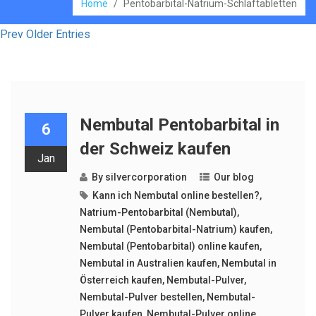
Home
/
Pentobarbital-Natrium-Schlaftabletten
Prev Older Entries
Nembutal Pentobarbital in
6
der Schweiz kaufen
Jan
By
silvercorporation
Our blog
Kann ich Nembutal online bestellen?
,
Natrium-Pentobarbital (Nembutal)
,
Nembutal (Pentobarbital-Natrium) kaufen
,
Nembutal (Pentobarbital) online kaufen
,
Nembutal in Australien kaufen
,
Nembutal in
Österreich kaufen
,
Nembutal-Pulver
,
Nembutal-Pulver bestellen
,
Nembutal-
Pulver kaufen
,
Nembutal-Pulver online