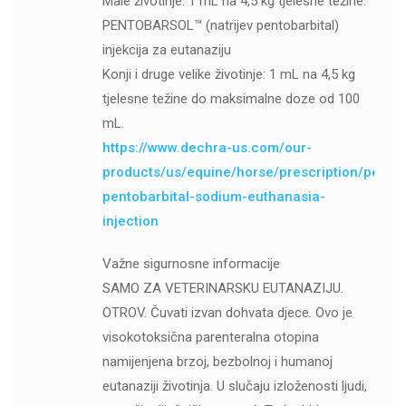
Male životinje: 1 mL na 4,5 kg tjelesne težine.
PENTOBARSOL™ (natrijev pentobarbital)
injekcija za eutanaziju
Konji i druge velike životinje: 1 mL na 4,5 kg
tjelesne težine do maksimalne doze od 100
mL.
https://www.dechra-us.com/our-
products/us/equine/horse/prescription/pentob
pentobarbital-sodium-euthanasia-
injection
Važne sigurnosne informacije
SAMO ZA VETERINARSKU EUTANAZIJU.
OTROV. Čuvati izvan dohvata djece. Ovo je
visokotoksična parenteralna otopina
namijenjena brzoj, bezbolnoj i humanoj
eutanaziji životinja. U slučaju izloženosti ljudi,