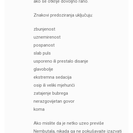
ako se otkrije dovoljno rano.
Znakovi predoziranja uključuju:
zbunjenost
uznemirenost
pospanost
slab puls
usporeno ili prestalo disanje
glavobolje
ekstremna sedacija
osip ili veliki mjehurići
zatajenje bubrega
nerazgovijetan govor
koma
Ako mislite da je netko uzeo previše
Nembutala, nikada ga ne pokušavajte izazvati