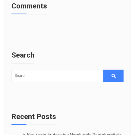
Comments
Search
Recent Posts
Kup roztwór doustny Nembutalu Pentobarbitalu