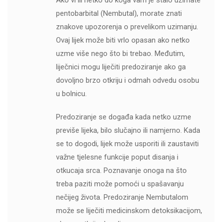
Ako vi ili netko do koga vam je stalo uzimate
pentobarbital (Nembutal), morate znati
znakove upozorenja o prevelikom uzimanju.
Ovaj lijek može biti vrlo opasan ako netko
uzme više nego što bi trebao. Međutim,
liječnici mogu liječiti predoziranje ako ga
dovoljno brzo otkriju i odmah odvedu osobu
u bolnicu.
Predoziranje se događa kada netko uzme
previše lijeka, bilo slučajno ili namjerno. Kada
se to dogodi, lijek može usporiti ili zaustaviti
važne tjelesne funkcije poput disanja i
otkucaja srca. Poznavanje onoga na što
treba paziti može pomoći u spašavanju
nečijeg života. Predoziranje Nembutalom
može se liječiti medicinskom detoksikacijom,