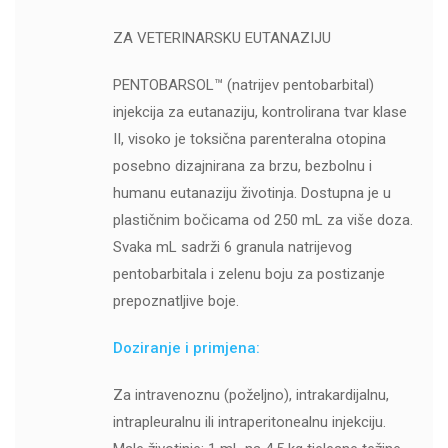
ZA VETERINARSKU EUTANAZIJU
PENTOBARSOL™ (natrijev pentobarbital)
injekcija za eutanaziju, kontrolirana tvar klase
II, visoko je toksična parenteralna otopina
posebno dizajnirana za brzu, bezbolnu i
humanu eutanaziju životinja. Dostupna je u
plastičnim bočicama od 250 mL za više doza.
Svaka mL sadrži 6 granula natrijevog
pentobarbitala i zelenu boju za postizanje
prepoznatljive boje.
Doziranje i primjena:
Za intravenoznu (poželjno), intrakardijalnu,
intrapleuralnu ili intraperitonealnu injekciju.