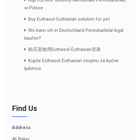
w Polsce
Buy Euthasol-Euthasian solution for pet
Wo kann ich in Deutschland Pentobarbital legal
kaufen?
购买宠物用Euthasol-Euthasian溶液
Kupite Euthasol-Euthasian otopinu za kućne
ljubimce
Find Us
Address
46 Baker ,