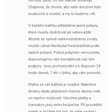
nemůže zjistit, co váš balíček obsahuje.
Chápeme, že chcete, aby vaše doručení bylo
soukromé a osobní, a my to budeme ctít.
V každém balíčku přikládáme jasné pokyny,
které musíte dodržovat při sebevraždě.
Abyste se vyhnuli sebevražednému zvratu,
musíte užívat Nembutal Pentobarbital podle
našich pokynů. Pokud pokynům nerozumíte,
doporučujeme vám kontaktovat náš tým
podpory. Jsou profesionální a k dispozici 24
hodin denně, 7 dní v týdnu, aby vám pomohli.
Platba za váš balíček je snadná. Nabízíme
širokou škálu platebních metod, abyste měli
co nejvíce možností. Všechny platby a
transakce jsou velmi bezpečné. Při provádění
plateb si můžete být jisti, že vaše osobní i