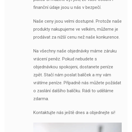
finanční údaje jsou u nás v bezpečí.
Naše ceny jsou velmi dostupné. Protože naše
produkty nakupujeme ve velkém, můžeme je
prodávat za nižší cenu než naše konkurence.
Na všechny naše objednávky máme záruku
vrácení peněz. Pokud nebudete s
objednávkou spokojeni, dostanete peníze
zpět. Stačí nám poslat balíček a my vám
vrátíme peníze. Případně nás můžete požádat
o zaslání dalšího balíčku. Rádi to uděláme
zdarma.
Kontaktujte nás ještě dnes a objednejte si!