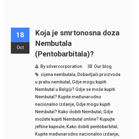
Koja je smrtonosna doza
18
Nembutala
Oct
(Pentobarbitala)?
By
silvercorporation
Our blog
cijena nembutala
,
Dobavljači proizvoda
u prahu nembutal
,
Gdje mogu kupiti
Nembutal u Belgiji? Gdje se može kupiti
Nembutal? Kupite međunarodno
nacionalno izdanje
,
Gdje mogu kupiti
Nembutal? Kako dobiti Nembutal
,
Gdje
možete kupiti Nembutal online? Kupujte
jeftine kapsule
,
Kako dobiti pentobarbital
,
Kupite međunarodno nacionalno izdanje
,