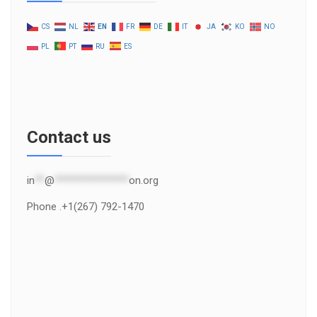
CS
NL
EN
FR
DE
IT
JA
KO
NO
PL
PT
RU
ES
Contact us
in
**
@
***************
on.org
Phone .+1(267) 792-1470