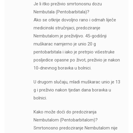
Je li itko preživio smrtonosnu dozu
Nembutala (Pentobarbitala)?
Ako se otkrije dovoljno rano i odmah liječe
medicinski stručnjaci, predoziranje
Nembutalom je preživljivo. 45-godišnji
muškarac namjerno je unio 20 g
pentobarbitala i iako je pretrpio višestruke
posljedice opasne po život, preživio je nakon
10-dnevnog boravka u bolnici.
U drugom slučaju, mladi muškarac unio je 13
g i preživio nakon tjedan dana boravka u
bolnici.
Kako može doći do predoziranja
Nembutalom (Pentobarbitalom)?
Smrtonosno predoziranje Nembutalom nije