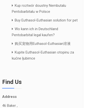
Kup roztwór doustny Nembutalu
Pentobarbitalu w Polsce
Buy Euthasol-Euthasian solution for pet
Wo kann ich in Deutschland
Pentobarbital legal kaufen?
购买宠物用Euthasol-Euthasian溶液
Kupite Euthasol-Euthasian otopinu za
kućne ljubimce
Find Us
Address
46 Baker ,