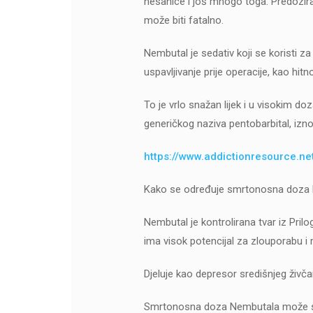
nesanice i još mnogo toga. Predozira
može biti fatalno.
Nembutal je sedativ koji se koristi za
uspavljivanje prije operacije, kao hitn
To je vrlo snažan lijek i u visokim 
generičkog naziva pentobarbital, izno
https://www.addictionresource.ne
Kako se određuje smrtonosna doza 
Nembutal je kontrolirana tvar iz Pril
ima visok potencijal za zlouporabu i 
Djeluje kao depresor središnjeg živča
Smrtonosna doza Nembutala može se k