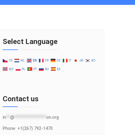
Select Language
CS
NL
EN
FR
DE
IT
JA
KO
NO
PL
PT
RU
ES
Contact us
in
**
@
***************
on.org
Phone .+1(267) 792-1470