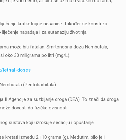
nje nije vrlo često, ali ako se uzima u visokim dozama,
 liječenje kratkotrajne nesanice. Također se koristi za
o liječenje napadaja i za eutanaziju životinja.
dozama može biti fatalan. Smrtonosna doza Nembutala,
si oko 30 miligrama po litri (mg/L).
t/lethal-doses
Nembutala (Pentobarbitala)
oga II Agencije za suzbijanje droga (DEA). To znači da droga
može dovesti do fizičke ovisnosti.
nog sustava koji uzrokuje sedaciju i opuštanje.
retati između 2 i 10 grama (g). Međutim, bilo je i