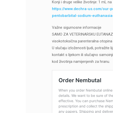
Konji i druge velike životinje: 1 mL 
https://www.dechra-us.com/our-p
pentobarbital-sodium-euthanasia-
Važne sigurnosne informacije
SAMO ZA VETERINARSKU EUTANAZIJU.
visokotoksična parenteralna otopina n
U slučaju izloženosti ljudi, potražite
kontakt s lijekom ili slučajno samoinji
kod životinja namijenjenih za hranu.