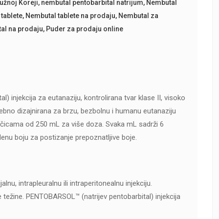
užnoj Koreji
,
nembutal pentobarbital natrijum
,
Nembutal
tablete
,
Nembutal tablete na prodaju
,
Nembutal za
al na prodaju
,
Puder za prodaju online
 injekcija za eutanaziju, kontrolirana tvar klase II, visoko
ebno dizajnirana za brzu, bezbolnu i humanu eutanaziju
bočicama od 250 mL za više doza. Svaka mL sadrži 6
elenu boju za postizanje prepoznatljive boje.
lnu, intrapleuralnu ili intraperitonealnu injekciju.
ne težine. PENTOBARSOL™ (natrijev pentobarbital) injekcija