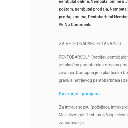
nembutal online
,
Nembutal online u J
poštom
,
nembutal prodaja
,
Nembutal 
prodaju online
,
Pentobarbital Nembut
No Comments
ZA VETERINARSKU EUTANAZIJU
PENTOBARSOL™ (natrijev pentobarbital)
je toksična parenteralna otopina pos
životinja. Dostupna je u plastičnim 
granula natrijevog pentobarbitala i z
Doziranje i primjena:
Za intravenoznu (poželjno), intrakardija
Male životinje: 1 mL na 4,5 kg tjeles
za eutanaziju