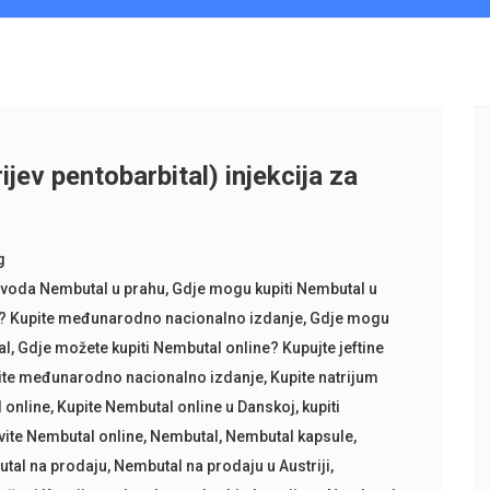
v pentobarbital) injekcija za
g
zvoda Nembutal u prahu
,
Gdje mogu kupiti Nembutal u
al? Kupite međunarodno nacionalno izdanje
,
Gdje mogu
al
,
Gdje možete kupiti Nembutal online? Kupujte jeftine
ite međunarodno nacionalno izdanje
,
Kupite natrijum
 online
,
Kupite Nembutal online u Danskoj
,
kupiti
ite Nembutal online
,
Nembutal
,
Nembutal kapsule
,
tal na prodaju
,
Nembutal na prodaju u Austriji
,