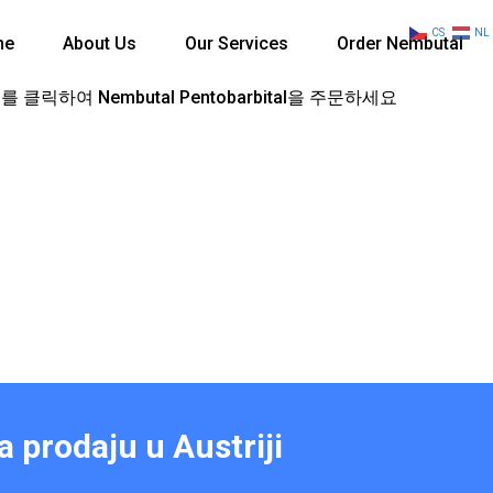
CS
NL
me
About Us
Our Services
Order Nembutal
 클릭하여 Nembutal Pentobarbital을 주문하세요
 prodaju u Austriji