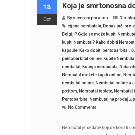
Koja je smrtonosna d
18
By
silvercorporation
Our blo
Oct
cijena nembutala
,
Dobavljači proi
Belgiji? Gdje se može kupiti Nembu
kupiti Nembutal? Kako dobiti Nembut
kapsule
,
Kako dobiti pentobarbital
,
Ku
pentobarbital online
,
Kupite Nembutal
nembutal
,
Kupnja nembutala
,
Nabavit
Nembutal možete kupiti online
,
Nembu
nembutal online
,
Nembutal online u J
poštom
,
Nembutal tablete
,
Nembutal t
Pentobarbital Nembutal na prodaju
,
p
No Comments
Nembutal je sedativ koji se koristi u eu