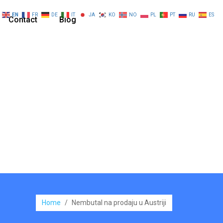
EN
FR
DE
IT
JA
KO
NO
PL
PT
RU
ES
Contact
Blog
Home
/
Nembutal na prodaju u Austriji