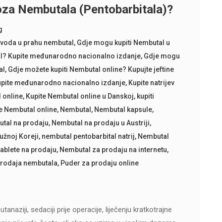
oza Nembutala (Pentobarbitala)?
g
zvoda u prahu nembutal
,
Gdje mogu kupiti Nembutal u
tal? Kupite međunarodno nacionalno izdanje
,
Gdje mogu
al
,
Gdje možete kupiti Nembutal online? Kupujte jeftine
pite međunarodno nacionalno izdanje
,
Kupite natrijev
 online
,
Kupite Nembutal online u Danskoj
,
kupiti
e Nembutal online
,
Nembutal
,
Nembutal kapsule
,
tal na prodaju
,
Nembutal na prodaju u Austriji
,
užnoj Koreji
,
nembutal pentobarbital natrij
,
Nembutal
ablete na prodaju
,
Nembutal za prodaju na internetu
,
rodaja nembutala
,
Puder za prodaju online
tanaziji, sedaciji prije operacije, liječenju kratkotrajne