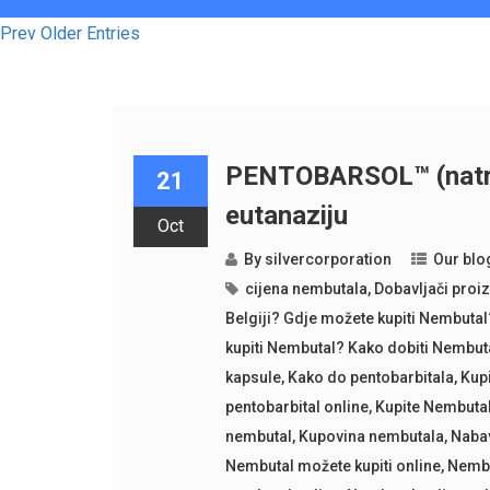
Prev Older Entries
PENTOBARSOL™ (natrije
21
eutanaziju
Oct
By
silvercorporation
Our blo
cijena nembutala
,
Dobavljači proi
Belgiji? Gdje možete kupiti Nembut
kupiti Nembutal? Kako dobiti Nembut
kapsule
,
Kako do pentobarbitala
,
Kup
pentobarbital online
,
Kupite Nembutal
nembutal
,
Kupovina nembutala
,
Nabav
Nembutal možete kupiti online
,
Nembu