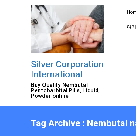
Skip
to
Ho
content
여기를
Silver Corporation
International
Buy Quality Nembutal
Pentobarbital Pills, Liquid,
Powder online
Tag Archive : Nembutal na