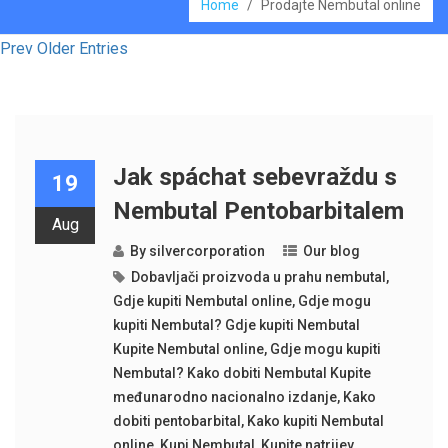
Home
/
Prodajte Nembutal online
Prev Older Entries
Jak spáchat sebevraždu s
19
Nembutal Pentobarbitalem
Aug
By
silvercorporation
Our blog
Dobavljači proizvoda u prahu nembutal
,
Gdje kupiti Nembutal online
,
Gdje mogu
kupiti Nembutal? Gdje kupiti Nembutal
Kupite Nembutal online
,
Gdje mogu kupiti
Nembutal? Kako dobiti Nembutal Kupite
međunarodno nacionalno izdanje
,
Kako
dobiti pentobarbital
,
Kako kupiti Nembutal
online
,
Kupi Nembutal
,
Kupite natrijev