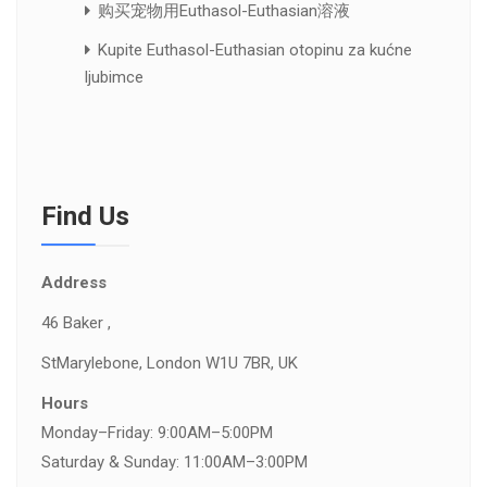
购买宠物用Euthasol-Euthasian溶液
Kupite Euthasol-Euthasian otopinu za kućne
ljubimce
Find Us
Address
46 Baker ,
St
Marylebone, London W1U 7BR, UK
Hours
Monday–Friday: 9:00AM–5:00PM
Saturday & Sunday: 11:00AM–3:00PM