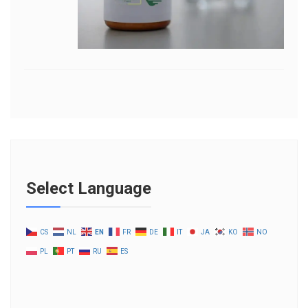
Select Language
CS
NL
EN
FR
DE
IT
JA
KO
NO
PL
PT
RU
ES