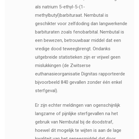
als natrium 5-ethyl-5-(1-
methylbutyl)barbituraat. Nembutal is
geschikter voor zelfdoding dan langwerkende
barbituraten zoals fenobarbital. Nembutal is
een bewezen, betrouwbaar middel dat een
vredige dood teweegbrengt. Ondanks
uitgebreide statistieken zijn er vrijwel geen
mislukkingen (de Zwitserse
euthanasieorganisatie Dignitas rapporteerde
bijvoorbeeld 840 gevallen zonder één enkel
sterfgeval).
Er zijn echter meldingen van ogenschijnlijk
langzame of pijnlijke sterfgevallen na het
gebruik van Nembutal bij de doodstraf,
hoewel dit mogelijk te wijten is aan de lage
kwaliteit van het geneesmiddel dat door