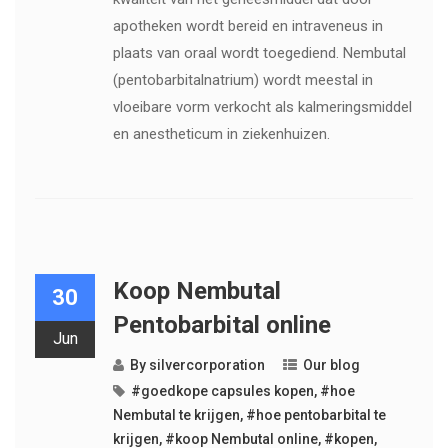
apotheken wordt bereid en intraveneus in
plaats van oraal wordt toegediend. Nembutal
(pentobarbitalnatrium) wordt meestal in
vloeibare vorm verkocht als kalmeringsmiddel
en anestheticum in ziekenhuizen.
Koop Nembutal
30
Pentobarbital online
Jun
By
silvercorporation
Our blog
#goedkope capsules kopen
,
#hoe
Nembutal te krijgen
,
#hoe pentobarbital te
krijgen
,
#koop Nembutal online
,
#kopen
,