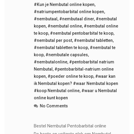
#Kun je Nembutal online kopen
,
#natriumpentobarbital online kopen
,
#nembutaal
,
#nembutaal diner
,
#nembutal
kopen
,
#nembutal online
,
#nembutal online
te koop
,
#nembutal pentobarbital te koop
,
#nembutal per post
,
#nembutal tabletten
,
#nembutal tabletten te koop
,
#nembutal te
koop
,
#nembutale capsules
,
#nembutalonline
,
#pentobarbital natrium
Nembutal
,
#pentobarbital-natrium online
kopen
,
#poeder online te koop
,
#waar kan
ik Nembutal kopen? #waar Nembutal kopen
#koop Nembutal online
,
#waar u Nembutal
online kunt kopen
No Comments
Bestel Nembutal Pentobarbital online