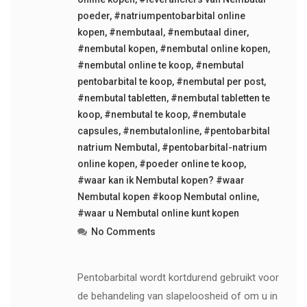
poeder
,
#natriumpentobarbital online
kopen
,
#nembutaal
,
#nembutaal diner
,
#nembutal kopen
,
#nembutal online kopen
,
#nembutal online te koop
,
#nembutal
pentobarbital te koop
,
#nembutal per post
,
#nembutal tabletten
,
#nembutal tabletten te
koop
,
#nembutal te koop
,
#nembutale
capsules
,
#nembutalonline
,
#pentobarbital
natrium Nembutal
,
#pentobarbital-natrium
online kopen
,
#poeder online te koop
,
#waar kan ik Nembutal kopen? #waar
Nembutal kopen #koop Nembutal online
,
#waar u Nembutal online kunt kopen
No Comments
Pentobarbital wordt kortdurend gebruikt voor
de behandeling van slapeloosheid of om u in