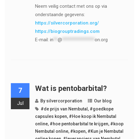
Neem veilig contact met ons op via
onderstaande gegevens:
https://silvercorporation.org/
https://biogrouptradings.com
E-mail:
in
**
@
***************
on.org
Wat is pentobarbital?
7
By
silvercorporation
Our blog
Jul
#de prijs van Nembutal
,
#goedkope
capsules kopen
,
#Hoe koop ik Nembutal
online
,
#hoe pentobarbital te krijgen
,
#koop
Nembutal online
,
#kopen
,
#Kun je Nembutal
online kopen
,
#leveranciers van Nembutal