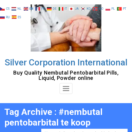
Skip
CS
NL
EN
FR
DE
IT
JA
KO
NO
PL
PT
to
RU
ES
content
Silver Corporation International
Buy Quality Nembutal Pentobarbital Pills,
Liquid, Powder online
Toggle
Navigation
Tag Archive : #nembutal
pentobarbital te koop