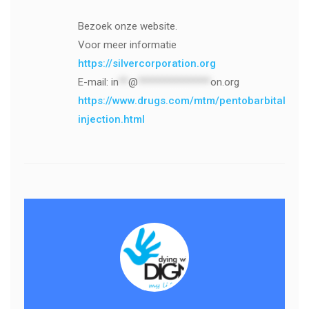
Bezoek onze website.
Voor meer informatie
https://silvercorporation.org
E-mail:
in
**
@
***************
on.org
https://www.drugs.com/mtm/pentobarbital-
injection.html