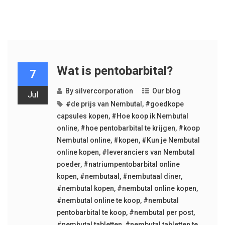
Wat is pentobarbital?
7
By
silvercorporation
Our blog
Jul
#de prijs van Nembutal
,
#goedkope
capsules kopen
,
#Hoe koop ik Nembutal
online
,
#hoe pentobarbital te krijgen
,
#koop
Nembutal online
,
#kopen
,
#Kun je Nembutal
online kopen
,
#leveranciers van Nembutal
poeder
,
#natriumpentobarbital online
kopen
,
#nembutaal
,
#nembutaal diner
,
#nembutal kopen
,
#nembutal online kopen
,
#nembutal online te koop
,
#nembutal
pentobarbital te koop
,
#nembutal per post
,
#nembutal tabletten
,
#nembutal tabletten te