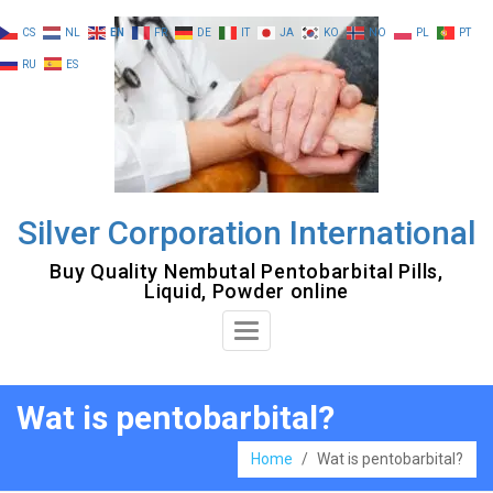
Skip
CS
NL
EN
FR
DE
IT
JA
KO
NO
PL
PT
to
RU
ES
content
Silver Corporation International
Buy Quality Nembutal Pentobarbital Pills,
Liquid, Powder online
Toggle
Navigation
Wat is pentobarbital?
Home
/
Wat is pentobarbital?