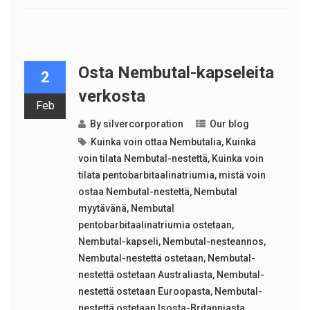
Osta Nembutal-kapseleita
2
verkosta
Feb
By
silvercorporation
Our blog
Kuinka voin ottaa Nembutalia
,
Kuinka
voin tilata Nembutal-nestettä
,
Kuinka voin
tilata pentobarbitaalinatriumia
,
mistä voin
ostaa Nembutal-nestettä
,
Nembutal
myytävänä
,
Nembutal
pentobarbitaalinatriumia ostetaan
,
Nembutal-kapseli
,
Nembutal-nesteannos
,
Nembutal-nestettä ostetaan
,
Nembutal-
nestettä ostetaan Australiasta
,
Nembutal-
nestettä ostetaan Euroopasta
,
Nembutal-
nestettä ostetaan Isosta-Britanniasta
,