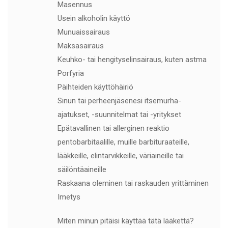
Masennus
Usein alkoholin käyttö
Munuaissairaus
Maksasairaus
Keuhko- tai hengityselinsairaus, kuten astma
Porfyria
Päihteiden käyttöhäiriö
Sinun tai perheenjäsenesi itsemurha-
ajatukset, -suunnitelmat tai -yritykset
Epätavallinen tai allerginen reaktio
pentobarbitaalille, muille barbituraateille,
lääkkeille, elintarvikkeille, väriaineille tai
säilöntäaineille
Raskaana oleminen tai raskauden yrittäminen
Imetys
Miten minun pitäisi käyttää tätä lääkettä?