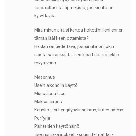
tarjoajaltasi tai apteekista, jos sinulla on
kysyttävää.
Mitä minun pitäisi kertoa hoitotiimilleni ennen
tämän lääkkeen ottamista?
Heidän on tiedettävä, jos sinulla on jokin
näistä sairauksista: Pentobarbitaali-injektio
myytävänä
Masennus
Usein alkoholin käyttö
Munuaissairaus
Maksasairaus
Keuhko- tai hengityselinsairaus, kuten astma
Porfyria
Päihteiden käyttöhäiriö
Itsemurha-ajatukset, -suunnitelmat tai -