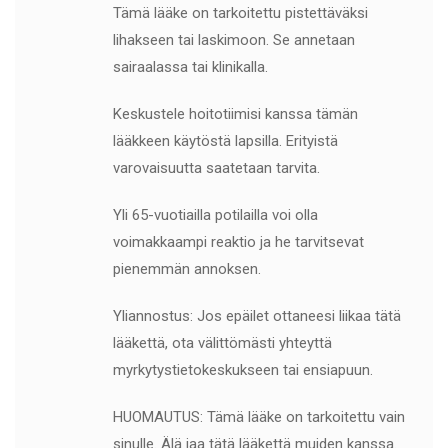
Tämä lääke on tarkoitettu pistettäväksi
lihakseen tai laskimoon. Se annetaan
sairaalassa tai klinikalla.
Keskustele hoitotiimisi kanssa tämän
lääkkeen käytöstä lapsilla. Erityistä
varovaisuutta saatetaan tarvita.
Yli 65-vuotiailla potilailla voi olla
voimakkaampi reaktio ja he tarvitsevat
pienemmän annoksen.
Yliannostus: Jos epäilet ottaneesi liikaa tätä
lääkettä, ota välittömästi yhteyttä
myrkytystietokeskukseen tai ensiapuun.
HUOMAUTUS: Tämä lääke on tarkoitettu vain
sinulle. Älä jaa tätä lääkettä muiden kanssa.