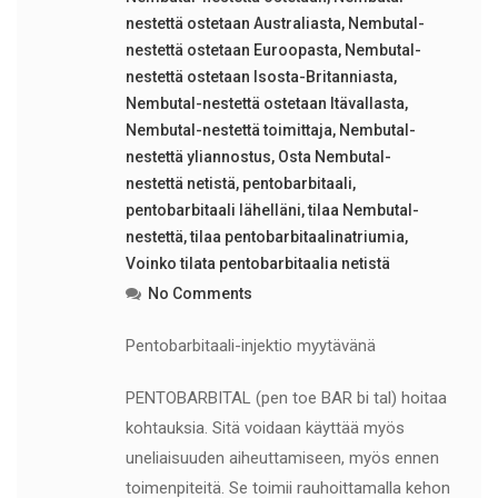
nestettä ostetaan Australiasta
,
Nembutal-
nestettä ostetaan Euroopasta
,
Nembutal-
nestettä ostetaan Isosta-Britanniasta
,
Nembutal-nestettä ostetaan Itävallasta
,
Nembutal-nestettä toimittaja
,
Nembutal-
nestettä yliannostus
,
Osta Nembutal-
nestettä netistä
,
pentobarbitaali
,
pentobarbitaali lähelläni
,
tilaa Nembutal-
nestettä
,
tilaa pentobarbitaalinatriumia
,
Voinko tilata pentobarbitaalia netistä
No Comments
Pentobarbitaali-injektio myytävänä
PENTOBARBITAL (pen toe BAR bi tal) hoitaa
kohtauksia. Sitä voidaan käyttää myös
uneliaisuuden aiheuttamiseen, myös ennen
toimenpiteitä. Se toimii rauhoittamalla kehon