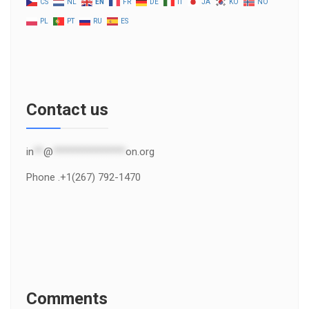
CS
NL
EN
FR
DE
IT
JA
KO
NO
PL
PT
RU
ES
Contact us
in
**
@
***************
on.org
Phone .+1(267) 792-1470
Comments