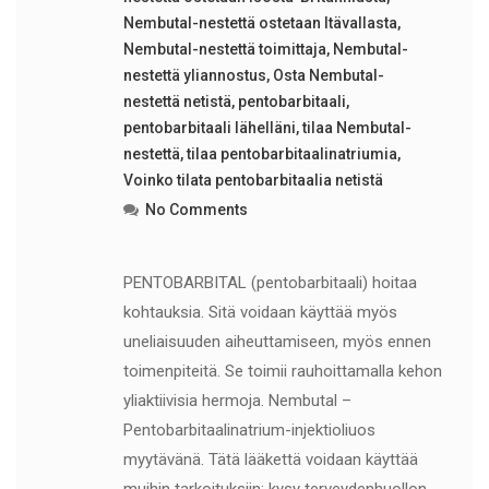
Nembutal-nestettä ostetaan Itävallasta
,
Nembutal-nestettä toimittaja
,
Nembutal-
nestettä yliannostus
,
Osta Nembutal-
nestettä netistä
,
pentobarbitaali
,
pentobarbitaali lähelläni
,
tilaa Nembutal-
nestettä
,
tilaa pentobarbitaalinatriumia
,
Voinko tilata pentobarbitaalia netistä
No Comments
PENTOBARBITAL (pentobarbitaali) hoitaa
kohtauksia. Sitä voidaan käyttää myös
uneliaisuuden aiheuttamiseen, myös ennen
toimenpiteitä. Se toimii rauhoittamalla kehon
yliaktiivisia hermoja. Nembutal –
Pentobarbitaalinatrium-injektioliuos
myytävänä. Tätä lääkettä voidaan käyttää