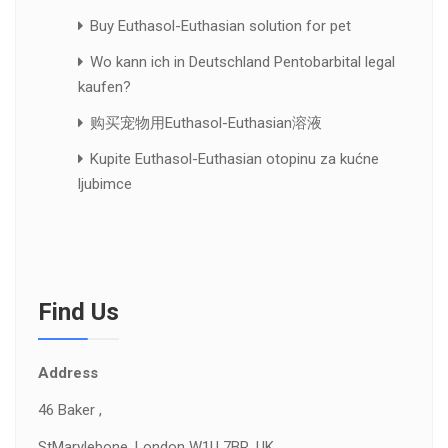
Buy Euthasol-Euthasian solution for pet
Wo kann ich in Deutschland Pentobarbital legal
kaufen?
购买宠物用Euthasol-Euthasian溶液
Kupite Euthasol-Euthasian otopinu za kućne
ljubimce
Find Us
Address
46 Baker ,
St
Marylebone, London W1U 7BR, UK