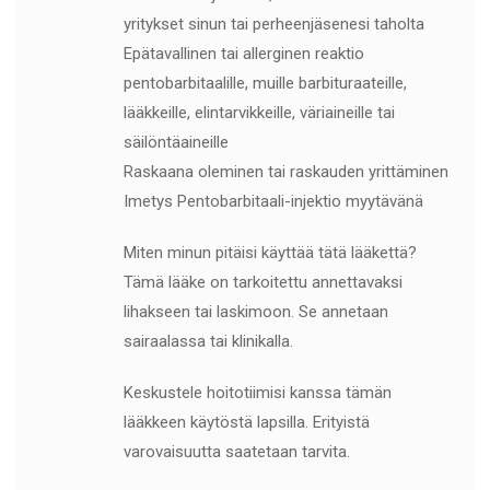
yritykset sinun tai perheenjäsenesi taholta
Epätavallinen tai allerginen reaktio
pentobarbitaalille, muille barbituraateille,
lääkkeille, elintarvikkeille, väriaineille tai
säilöntäaineille
Raskaana oleminen tai raskauden yrittäminen
Imetys Pentobarbitaali-injektio myytävänä
Miten minun pitäisi käyttää tätä lääkettä?
Tämä lääke on tarkoitettu annettavaksi
lihakseen tai laskimoon. Se annetaan
sairaalassa tai klinikalla.
Keskustele hoitotiimisi kanssa tämän
lääkkeen käytöstä lapsilla. Erityistä
varovaisuutta saatetaan tarvita.