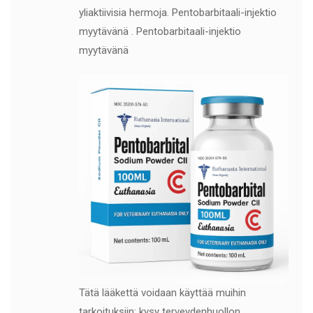
yliaktiivisia hermoja. Pentobarbitaali-injektio
myytävänä . Pentobarbitaali-injektio
myytävänä
Tätä lääkettä voidaan käyttää muihin
tarkoituksiin; kysy terveydenhuollon