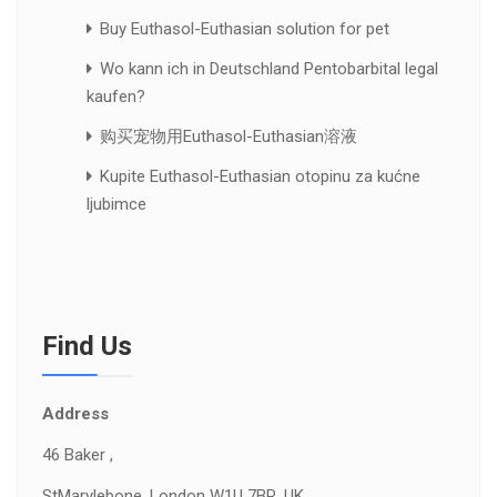
Buy Euthasol-Euthasian solution for pet
Wo kann ich in Deutschland Pentobarbital legal
kaufen?
购买宠物用Euthasol-Euthasian溶液
Kupite Euthasol-Euthasian otopinu za kućne
ljubimce
Find Us
Address
46 Baker ,
St
Marylebone, London W1U 7BR, UK