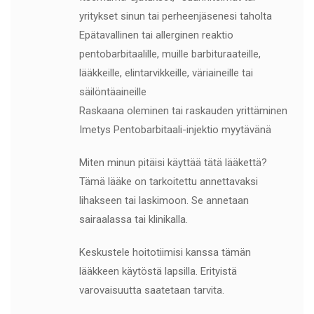
yritykset sinun tai perheenjäsenesi taholta
Epätavallinen tai allerginen reaktio
pentobarbitaalille, muille barbituraateille,
lääkkeille, elintarvikkeille, väriaineille tai
säilöntäaineille
Raskaana oleminen tai raskauden yrittäminen
Imetys Pentobarbitaali-injektio myytävänä
Miten minun pitäisi käyttää tätä lääkettä?
Tämä lääke on tarkoitettu annettavaksi
lihakseen tai laskimoon. Se annetaan
sairaalassa tai klinikalla.
Keskustele hoitotiimisi kanssa tämän
lääkkeen käytöstä lapsilla. Erityistä
varovaisuutta saatetaan tarvita.