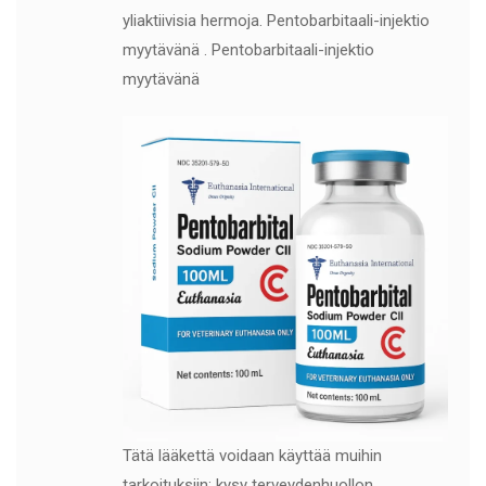
yliaktiivisia hermoja. Pentobarbitaali-injektio
myytävänä . Pentobarbitaali-injektio
myytävänä
Tätä lääkettä voidaan käyttää muihin
tarkoituksiin; kysy terveydenhuollon