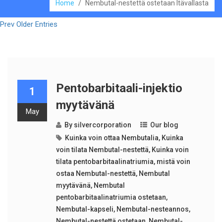
Home
/
Nembutal-nestettä ostetaan Itävallasta
Prev Older Entries
Pentobarbitaali-injektio
1
myytävänä
May
By
silvercorporation
Our blog
Kuinka voin ottaa Nembutalia
,
Kuinka
voin tilata Nembutal-nestettä
,
Kuinka voin
tilata pentobarbitaalinatriumia
,
mistä voin
ostaa Nembutal-nestettä
,
Nembutal
myytävänä
,
Nembutal
pentobarbitaalinatriumia ostetaan
,
Nembutal-kapseli
,
Nembutal-nesteannos
,
Nembutal-nestettä ostetaan
,
Nembutal-