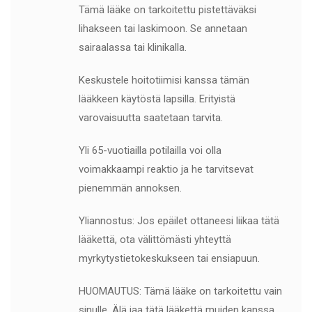
Tämä lääke on tarkoitettu pistettäväksi
lihakseen tai laskimoon. Se annetaan
sairaalassa tai klinikalla.
Keskustele hoitotiimisi kanssa tämän
lääkkeen käytöstä lapsilla. Erityistä
varovaisuutta saatetaan tarvita.
Yli 65-vuotiailla potilailla voi olla
voimakkaampi reaktio ja he tarvitsevat
pienemmän annoksen.
Yliannostus: Jos epäilet ottaneesi liikaa tätä
lääkettä, ota välittömästi yhteyttä
myrkytystietokeskukseen tai ensiapuun.
HUOMAUTUS: Tämä lääke on tarkoitettu vain
sinulle. Älä jaa tätä lääkettä muiden kanssa.