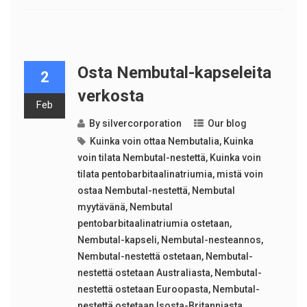
Osta Nembutal-kapseleita
2
verkosta
Feb
By
silvercorporation
Our blog
Kuinka voin ottaa Nembutalia
,
Kuinka
voin tilata Nembutal-nestettä
,
Kuinka voin
tilata pentobarbitaalinatriumia
,
mistä voin
ostaa Nembutal-nestettä
,
Nembutal
myytävänä
,
Nembutal
pentobarbitaalinatriumia ostetaan
,
Nembutal-kapseli
,
Nembutal-nesteannos
,
Nembutal-nestettä ostetaan
,
Nembutal-
nestettä ostetaan Australiasta
,
Nembutal-
nestettä ostetaan Euroopasta
,
Nembutal-
nestettä ostetaan Isosta-Britanniasta
,