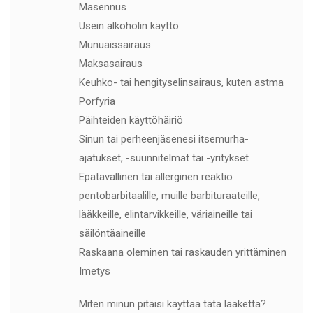
Masennus
Usein alkoholin käyttö
Munuaissairaus
Maksasairaus
Keuhko- tai hengityselinsairaus, kuten astma
Porfyria
Päihteiden käyttöhäiriö
Sinun tai perheenjäsenesi itsemurha-
ajatukset, -suunnitelmat tai -yritykset
Epätavallinen tai allerginen reaktio
pentobarbitaalille, muille barbituraateille,
lääkkeille, elintarvikkeille, väriaineille tai
säilöntäaineille
Raskaana oleminen tai raskauden yrittäminen
Imetys
Miten minun pitäisi käyttää tätä lääkettä?