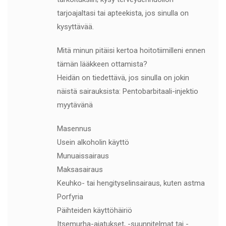
tarjoajaltasi tai apteekista, jos sinulla on
kysyttävää.
Mitä minun pitäisi kertoa hoitotiimilleni ennen
tämän lääkkeen ottamista?
Heidän on tiedettävä, jos sinulla on jokin
näistä sairauksista: Pentobarbitaali-injektio
myytävänä
Masennus
Usein alkoholin käyttö
Munuaissairaus
Maksasairaus
Keuhko- tai hengityselinsairaus, kuten astma
Porfyria
Päihteiden käyttöhäiriö
Itsemurha-ajatukset, -suunnitelmat tai -