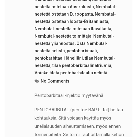
nestettä ostetaan Australiasta
,
Nembutal-
nestettä ostetaan Euroopasta
,
Nembutal-
nestettä ostetaan Isosta-Britanniasta
,
Nembutal-nestettä ostetaan Itävallasta
,
Nembutal-nestettä toimittaja
,
Nembutal-
nestettä yliannostus
,
Osta Nembutal-
nestettä netistä
,
pentobarbitaali
,
pentobarbitaali lähelläni
,
tilaa Nembutal-
nestettä
,
tilaa pentobarbitaalinatriumia
,
Voinko tilata pentobarbitaalia netistä
No Comments
Pentobarbitaali-injektio myytävänä
PENTOBARBITAL (pen toe BAR bi tal) hoitaa
kohtauksia. Sitä voidaan käyttää myös
uneliaisuuden aiheuttamiseen, myös ennen
toimenpiteitä. Se toimii rauhoittamalla kehon