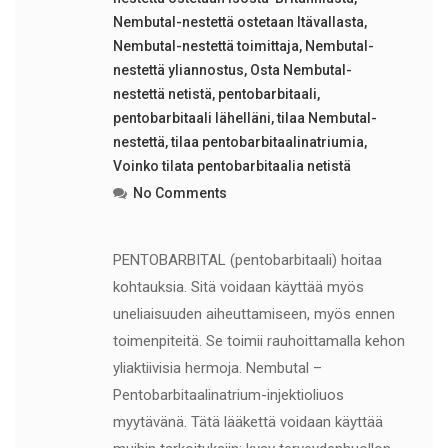
Nembutal-nestettä ostetaan Itävallasta
,
Nembutal-nestettä toimittaja
,
Nembutal-
nestettä yliannostus
,
Osta Nembutal-
nestettä netistä
,
pentobarbitaali
,
pentobarbitaali lähelläni
,
tilaa Nembutal-
nestettä
,
tilaa pentobarbitaalinatriumia
,
Voinko tilata pentobarbitaalia netistä
No Comments
PENTOBARBITAL (pentobarbitaali) hoitaa
kohtauksia. Sitä voidaan käyttää myös
uneliaisuuden aiheuttamiseen, myös ennen
toimenpiteitä. Se toimii rauhoittamalla kehon
yliaktiivisia hermoja. Nembutal –
Pentobarbitaalinatrium-injektioliuos
myytävänä. Tätä lääkettä voidaan käyttää