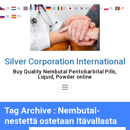
Skip
CS
NL
EN
FR
DE
IT
JA
KO
NO
PL
PT
to
RU
ES
content
Silver Corporation International
Buy Quality Nembutal Pentobarbital Pills,
Liquid, Powder online
Toggle
Navigation
Tag Archive : Nembutal-
nestettä ostetaan Itävallasta