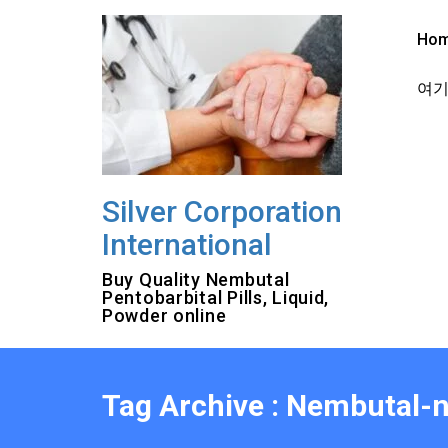
Skip
to
Ho
content
여기를
Silver Corporation
International
Buy Quality Nembutal
Pentobarbital Pills, Liquid,
Powder online
Tag Archive : Nembutal-