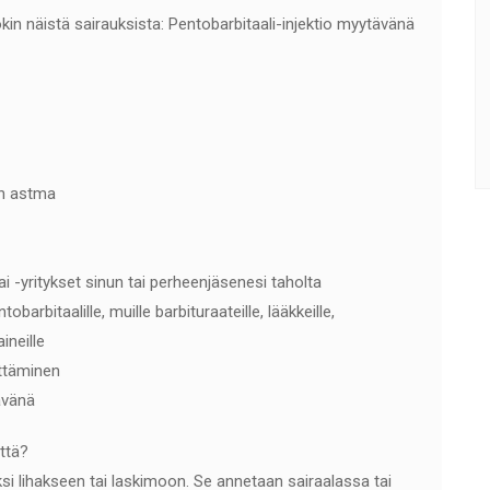
okin näistä sairauksista: Pentobarbitaali-injektio myytävänä
en astma
i -yritykset sinun tai perheenjäsenesi taholta
obarbitaalille, muille barbituraateille, lääkkeille,
aineille
ttäminen
ävänä
että?
si lihakseen tai laskimoon. Se annetaan sairaalassa tai