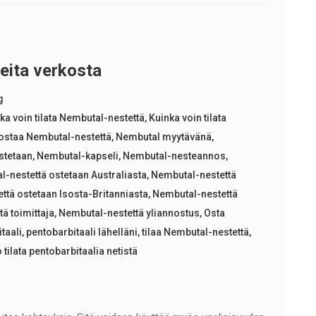
eita verkosta
g
ka voin tilata Nembutal-nestettä
,
Kuinka voin tilata
 ostaa Nembutal-nestettä
,
Nembutal myytävänä
,
stetaan
,
Nembutal-kapseli
,
Nembutal-nesteannos
,
-nestettä ostetaan Australiasta
,
Nembutal-nestettä
ttä ostetaan Isosta-Britanniasta
,
Nembutal-nestettä
ä toimittaja
,
Nembutal-nestettä yliannostus
,
Osta
taali
,
pentobarbitaali lähelläni
,
tilaa Nembutal-nestettä
,
 tilata pentobarbitaalia netistä