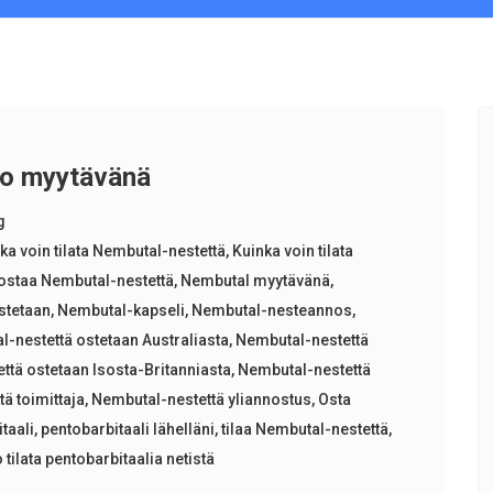
tio myytävänä
g
ka voin tilata Nembutal-nestettä
,
Kuinka voin tilata
 ostaa Nembutal-nestettä
,
Nembutal myytävänä
,
stetaan
,
Nembutal-kapseli
,
Nembutal-nesteannos
,
-nestettä ostetaan Australiasta
,
Nembutal-nestettä
ttä ostetaan Isosta-Britanniasta
,
Nembutal-nestettä
ä toimittaja
,
Nembutal-nestettä yliannostus
,
Osta
taali
,
pentobarbitaali lähelläni
,
tilaa Nembutal-nestettä
,
 tilata pentobarbitaalia netistä