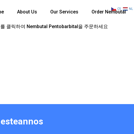
CS
NL
me
About Us
Our Services
Order Nembutal
 클릭하여 Nembutal Pentobarbital을 주문하세요
nesteannos