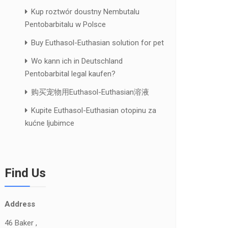
Kup roztwór doustny Nembutalu
Pentobarbitalu w Polsce
Buy Euthasol-Euthasian solution for pet
Wo kann ich in Deutschland
Pentobarbital legal kaufen?
购买宠物用Euthasol-Euthasian溶液
Kupite Euthasol-Euthasian otopinu za
kućne ljubimce
Find Us
Address
46 Baker ,