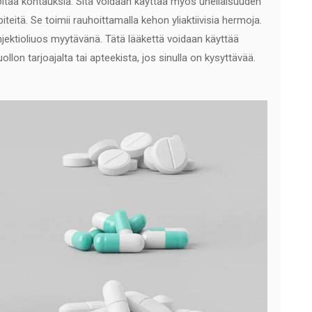
taa kohtauksia. Sitä voidaan käyttää myös uneliaisuuden
itä. Se toimii rauhoittamalla kehon yliaktiivisia hermoja.
jektioliuos myytävänä. Tätä lääkettä voidaan käyttää
ollon tarjoajalta tai apteekista, jos sinulla on kysyttävää.