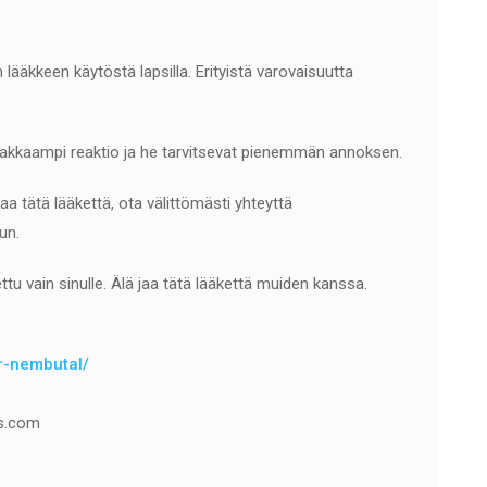
lääkkeen käytöstä lapsilla. Erityistä varovaisuutta
 voimakkaampi reaktio ja he tarvitsevat pienemmän annoksen.
kaa tätä lääkettä, ota välittömästi yhteyttä
un.
 vain sinulle. Älä jaa tätä lääkettä muiden kanssa.
er-nembutal/
s.com