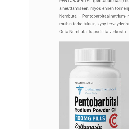
PENTOBARBITAL (pentobarbitaali) hoi
aiheuttamiseen, myös ennen toimenpite
Nembutal – Pentobarbitaalinatrium-in
muihin tarkoituksiin; kysy terveydenhu
Osta Nembutal-kapseleita verkosta