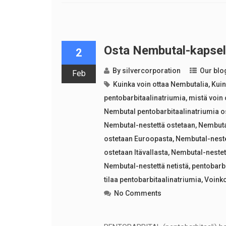
Osta Nembutal-kapsel
2
By
silvercorporation
Our blo
Feb
Kuinka voin ottaa Nembutalia
,
Kuin
pentobarbitaalinatriumia
,
mistä voin
Nembutal pentobarbitaalinatriumia o
Nembutal-nestettä ostetaan
,
Nembutal
ostetaan Euroopasta
,
Nembutal-neste
ostetaan Itävallasta
,
Nembutal-nestett
Nembutal-nestettä netistä
,
pentobarbi
tilaa pentobarbitaalinatriumia
,
Voinko
No Comments