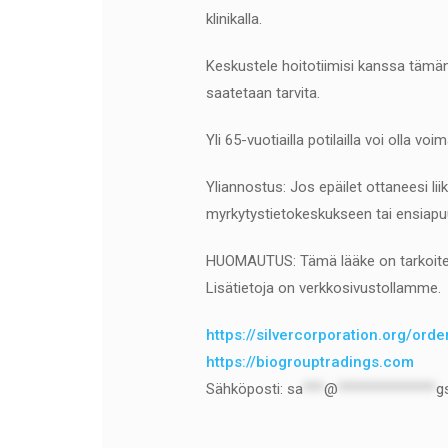
klinikalla.
Keskustele hoitotiimisi kanssa tämän 
saatetaan tarvita.
Yli 65-vuotiailla potilailla voi olla
Yliannostus: Jos epäilet ottaneesi lii
myrkytystietokeskukseen tai ensiapu
HUOMAUTUS: Tämä lääke on tarkoitettu
Lisätietoja on verkkosivustollamme.
https://silvercorporation.org/ord
https://biogrouptradings.com
Sähköposti:
sa
***
@
**************
g