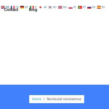
EN
FR
DE
IT
JA
KO
NO
PL
PT
RU
ES
Contact
Blog
Home
/
Nembutal-nesteannos