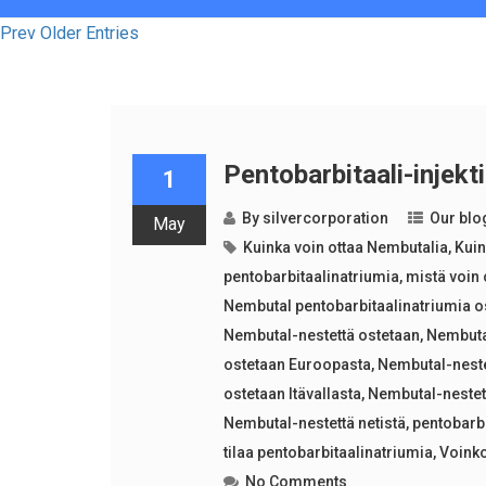
Prev Older Entries
Pentobarbitaali-injek
1
By
silvercorporation
Our blo
May
Kuinka voin ottaa Nembutalia
,
Kuin
pentobarbitaalinatriumia
,
mistä voin
Nembutal pentobarbitaalinatriumia o
Nembutal-nestettä ostetaan
,
Nembutal
ostetaan Euroopasta
,
Nembutal-neste
ostetaan Itävallasta
,
Nembutal-nestett
Nembutal-nestettä netistä
,
pentobarbi
tilaa pentobarbitaalinatriumia
,
Voinko
No Comments