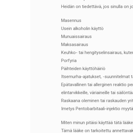
Heidän on tiedettävä, jos sinulla on j
Masennus
Usein alkoholin käyttö
Munuaissairaus
Maksasairaus
Keuhko- tai hengityselinsairaus, kut
Porfyria
Päihteiden käyttöhäiriö
Itsemurha-ajatukset, -suunnitelmat ta
Epätavallinen tai allerginen reaktio pent
elintarvikkeille, väriaineille tai säilöntä
Raskaana oleminen tai raskauden yri
Imetys Pentobarbitaali-injektio myyt
Miten minun pitäisi käyttää tätä lääk
Tämä lääke on tarkoitettu annettavak