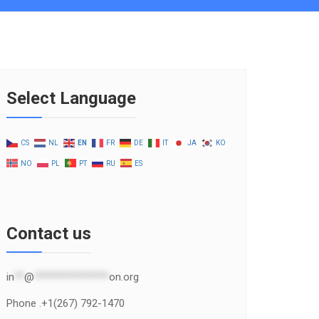
Select Language
CS
NL
EN
FR
DE
IT
JA
KO
NO
PL
PT
RU
ES
Contact us
in
**
@
***************
on.org
Phone .+1(267) 792-1470