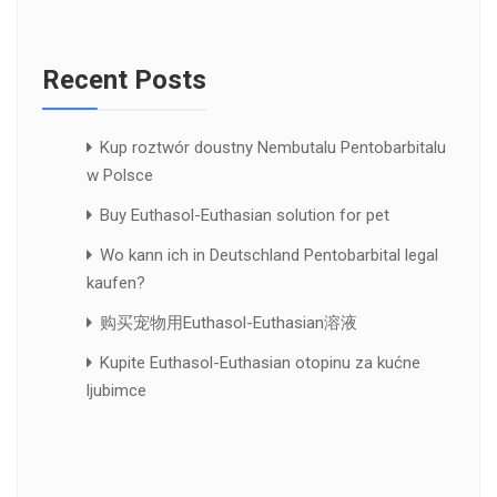
Recent Posts
Kup roztwór doustny Nembutalu Pentobarbitalu
w Polsce
Buy Euthasol-Euthasian solution for pet
Wo kann ich in Deutschland Pentobarbital legal
kaufen?
购买宠物用Euthasol-Euthasian溶液
Kupite Euthasol-Euthasian otopinu za kućne
ljubimce