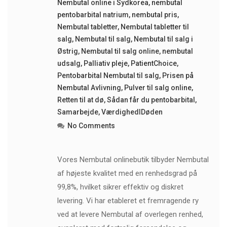
Nembutal online i Sydkorea
,
nembutal
pentobarbital natrium
,
nembutal pris
,
Nembutal tabletter
,
Nembutal tabletter til
salg
,
Nembutal til salg
,
Nembutal til salg i
Østrig
,
Nembutal til salg online
,
nembutal
udsalg
,
Palliativ pleje
,
PatientChoice
,
Pentobarbital Nembutal til salg
,
Prisen på
Nembutal Avlivning
,
Pulver til salg online
,
Retten til at dø
,
Sådan får du pentobarbital
,
Samarbejde
,
VærdighedIDøden
No Comments
Vores Nembutal onlinebutik tilbyder Nembutal
af højeste kvalitet med en renhedsgrad på
99,8%, hvilket sikrer effektiv og diskret
levering. Vi har etableret et fremragende ry
ved at levere Nembutal af overlegen renhed,