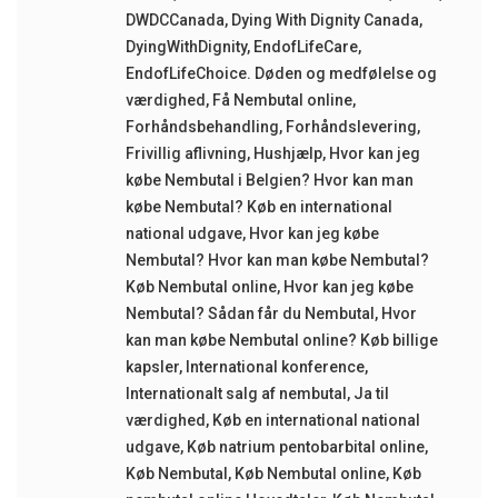
DWDCCanada
,
Dying With Dignity Canada
,
DyingWithDignity
,
EndofLifeCare
,
EndofLifeChoice. Døden og medfølelse og
værdighed
,
Få Nembutal online
,
Forhåndsbehandling
,
Forhåndslevering
,
Frivillig aflivning
,
Hushjælp
,
Hvor kan jeg
købe Nembutal i Belgien? Hvor kan man
købe Nembutal? Køb en international
national udgave
,
Hvor kan jeg købe
Nembutal? Hvor kan man købe Nembutal?
Køb Nembutal online
,
Hvor kan jeg købe
Nembutal? Sådan får du Nembutal
,
Hvor
kan man købe Nembutal online? Køb billige
kapsler
,
International konference
,
Internationalt salg af nembutal
,
Ja til
værdighed
,
Køb en international national
udgave
,
Køb natrium pentobarbital online
,
Køb Nembutal
,
Køb Nembutal online
,
Køb