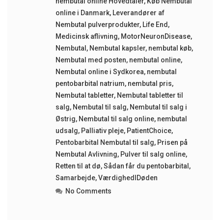
nembutal online Hovedtaler
,
Køb Nembutal
online i Danmark
,
Leverandører af
Nembutal pulverprodukter
,
Life End
,
Medicinsk aflivning
,
MotorNeuronDisease
,
Nembutal
,
Nembutal kapsler
,
nembutal køb
,
Nembutal med posten
,
nembutal online
,
Nembutal online i Sydkorea
,
nembutal
pentobarbital natrium
,
nembutal pris
,
Nembutal tabletter
,
Nembutal tabletter til
salg
,
Nembutal til salg
,
Nembutal til salg i
Østrig
,
Nembutal til salg online
,
nembutal
udsalg
,
Palliativ pleje
,
PatientChoice
,
Pentobarbital Nembutal til salg
,
Prisen på
Nembutal Avlivning
,
Pulver til salg online
,
Retten til at dø
,
Sådan får du pentobarbital
,
Samarbejde
,
VærdighedIDøden
No Comments