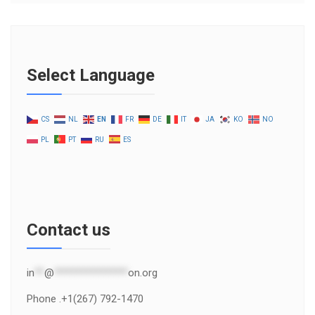
Select Language
CS
NL
EN
FR
DE
IT
JA
KO
NO
PL
PT
RU
ES
Contact us
in
**
@
***************
on.org
Phone .+1(267) 792-1470