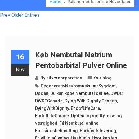
Home
/
Køb nembutal online Hovedtaler
Prev Older Entries
Køb Nembutal Natrium
16
Pentobarbital Pulver Online
Nov
By
silvercorporation
Our blog
DegenerativNeuromuskulærSygdom
,
Døden
,
Du kan købe Nembutal online
,
DWDC
,
DWDCCanada
,
Dying With Dignity Canada
,
DyingWithDignity
,
EndofLifeCare
,
EndofLifeChoice. Døden og medfølelse og
værdighed
,
Få Nembutal online
,
Forhåndsbehandling
,
Forhåndslevering
,
Frivillig aflivning
,
Hushjælp
,
Hvor kan jeg