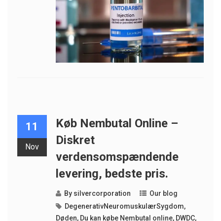
Køb Nembutal Online –
11
Diskret
Nov
verdensomspændende
levering, bedste pris.
By
silvercorporation
Our blog
DegenerativNeuromuskulærSygdom
,
Døden
,
Du kan købe Nembutal online
,
DWDC
,