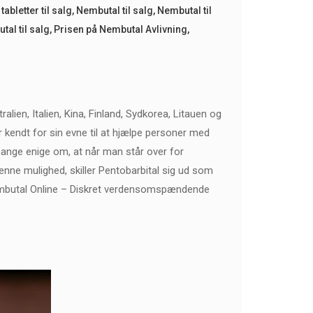
abletter til salg
,
Nembutal til salg
,
Nembutal til
al til salg
,
Prisen på Nembutal Avlivning
,
alien, Italien, Kina, Finland, Sydkorea, Litauen og
r kendt for sin evne til at hjælpe personer med
ange enige om, at når man står over for
denne mulighed, skiller Pentobarbital sig ud som
mbutal Online – Diskret verdensomspændende