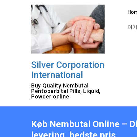
Skip
to
Ho
content
여기를
Silver Corporation
International
Buy Quality Nembutal
Pentobarbital Pills, Liquid,
Powder online
Køb Nembutal Online – 
levering, bedste pris.