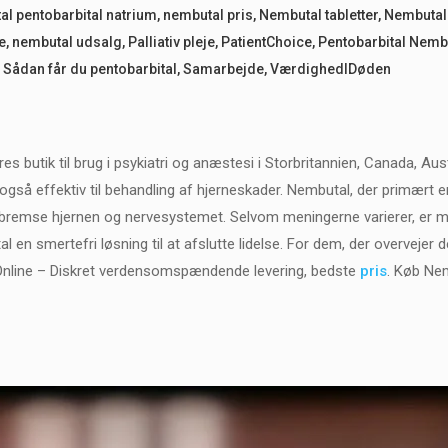
l pentobarbital natrium
,
nembutal pris
,
Nembutal tabletter
,
Nembutal t
e
,
nembutal udsalg
,
Palliativ pleje
,
PatientChoice
,
Pentobarbital Nembut
,
Sådan får du pentobarbital
,
Samarbejde
,
VærdighedIDøden
 butik til brug i psykiatri og anæstesi i Storbritannien, Canada, Austr
også effektiv til behandling af hjerneskader. Nembutal, der primært e
t bremse hjernen og nervesystemet. Selvom meningerne varierer, er m
l en smertefri løsning til at afslutte lidelse. For dem, der overvejer 
Online – Diskret verdensomspændende levering, bedste
pris
. Køb Ne