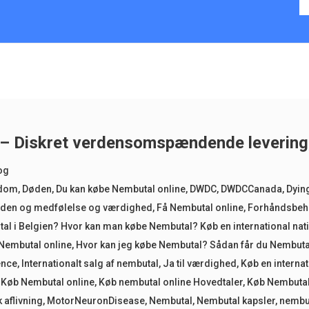
– Diskret verdensomspændende levering,
og
gdom
,
Døden
,
Du kan købe Nembutal online
,
DWDC
,
DWDCCanada
,
Dyin
øden og medfølelse og værdighed
,
Få Nembutal online
,
Forhåndsbeh
al i Belgien? Hvor kan man købe Nembutal? Køb en international nat
Nembutal online
,
Hvor kan jeg købe Nembutal? Sådan får du Nembuta
ence
,
Internationalt salg af nembutal
,
Ja til værdighed
,
Køb en interna
,
Køb Nembutal online
,
Køb nembutal online Hovedtaler
,
Køb Nembutal
 aflivning
,
MotorNeuronDisease
,
Nembutal
,
Nembutal kapsler
,
nembu