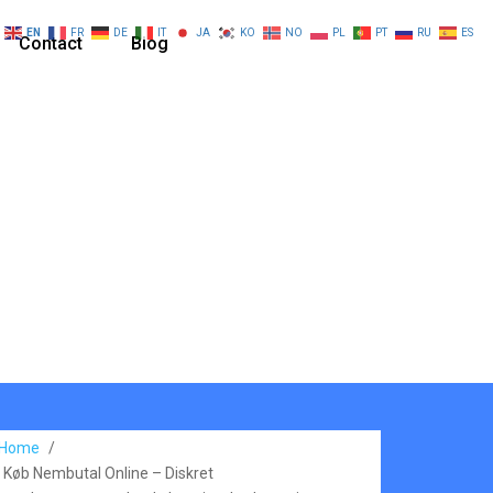
EN
FR
DE
IT
JA
KO
NO
PL
PT
RU
ES
Contact
Blog
Home
/
Køb Nembutal Online – Diskret