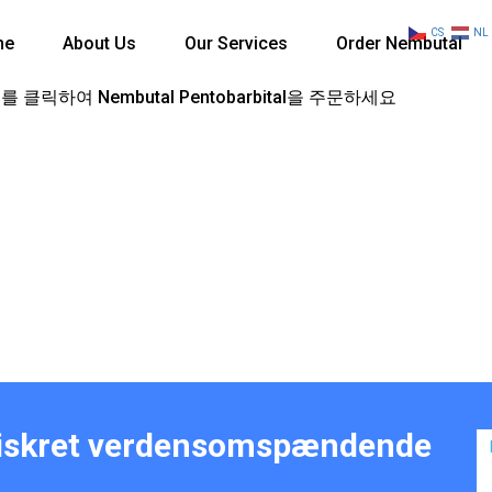
CS
NL
me
About Us
Our Services
Order Nembutal
 클릭하여 Nembutal Pentobarbital을 주문하세요
Diskret verdensomspændende