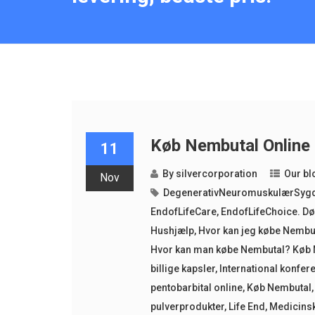
Køb Nembutal Online 
11
By
silvercorporation
Our bl
Nov
DegenerativNeuromuskulærSy
EndofLifeCare
,
EndofLifeChoice. D
Hushjælp
,
Hvor kan jeg købe Nembut
Hvor kan man købe Nembutal? Køb 
billige kapsler
,
International konfer
pentobarbital online
,
Køb Nembutal
pulverprodukter
,
Life End
,
Medicinsk