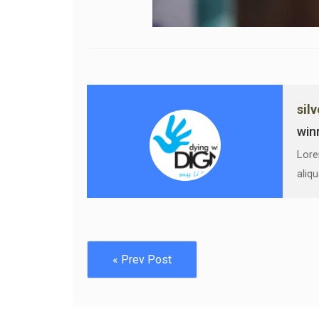
sil
win
Lore
aliq
« Prev Post