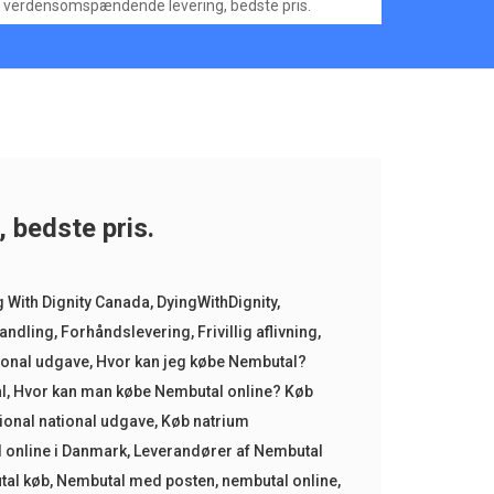
verdensomspændende levering, bedste pris.
 bedste pris.
g With Dignity Canada
,
DyingWithDignity
,
andling
,
Forhåndslevering
,
Frivillig aflivning
,
ional udgave
,
Hvor kan jeg købe Nembutal?
l
,
Hvor kan man købe Nembutal online? Køb
tional national udgave
,
Køb natrium
 online i Danmark
,
Leverandører af Nembutal
tal køb
,
Nembutal med posten
,
nembutal online
,