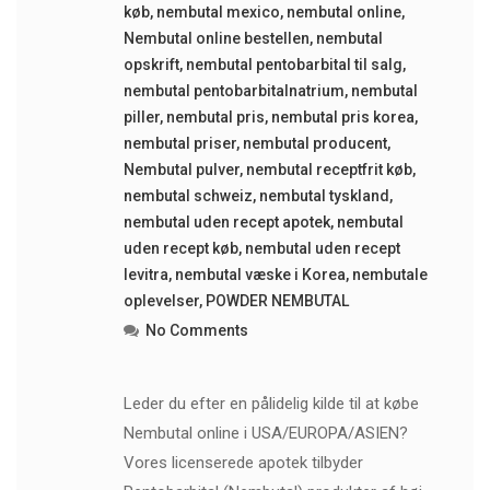
køb
,
nembutal mexico
,
nembutal online
,
Nembutal online bestellen
,
nembutal
opskrift
,
nembutal pentobarbital til salg
,
nembutal pentobarbitalnatrium
,
nembutal
piller
,
nembutal pris
,
nembutal pris korea
,
nembutal priser
,
nembutal producent
,
Nembutal pulver
,
nembutal receptfrit køb
,
nembutal schweiz
,
nembutal tyskland
,
nembutal uden recept apotek
,
nembutal
uden recept køb
,
nembutal uden recept
levitra
,
nembutal væske i Korea
,
nembutale
oplevelser
,
POWDER NEMBUTAL
No Comments
Leder du efter en pålidelig kilde til at købe
Nembutal online i USA/EUROPA/ASIEN?
Vores licenserede apotek tilbyder