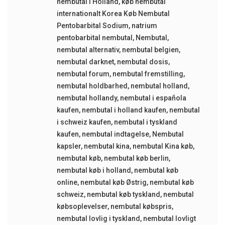
nembutal i Holland
,
køb nembutal
internationalt Korea Køb Nembutal
Pentobarbital Sodium
,
natrium
pentobarbital nembutal
,
Nembutal
,
nembutal alternativ
,
nembutal belgien
,
nembutal darknet
,
nembutal dosis
,
nembutal forum
,
nembutal fremstilling
,
nembutal holdbarhed
,
nembutal holland
,
nembutal hollandy
,
nembutal i española
kaufen
,
nembutal i holland kaufen
,
nembutal
i schweiz kaufen
,
nembutal i tyskland
kaufen
,
nembutal indtagelse
,
Nembutal
kapsler
,
nembutal kina
,
nembutal Kina køb
,
nembutal køb
,
nembutal køb berlin
,
nembutal køb i holland
,
nembutal køb
online
,
nembutal køb Østrig
,
nembutal køb
schweiz
,
nembutal køb tyskland
,
nembutal
købsoplevelser
,
nembutal købspris
,
nembutal lovlig i tyskland
,
nembutal lovligt