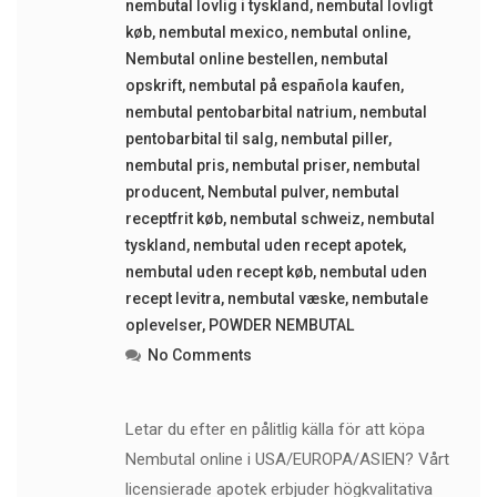
nembutal lovlig i tyskland
,
nembutal lovligt
køb
,
nembutal mexico
,
nembutal online
,
Nembutal online bestellen
,
nembutal
opskrift
,
nembutal på española kaufen
,
nembutal pentobarbital natrium
,
nembutal
pentobarbital til salg
,
nembutal piller
,
nembutal pris
,
nembutal priser
,
nembutal
producent
,
Nembutal pulver
,
nembutal
receptfrit køb
,
nembutal schweiz
,
nembutal
tyskland
,
nembutal uden recept apotek
,
nembutal uden recept køb
,
nembutal uden
recept levitra
,
nembutal væske
,
nembutale
oplevelser
,
POWDER NEMBUTAL
No Comments
Letar du efter en pålitlig källa för att köpa
Nembutal online i USA/EUROPA/ASIEN? Vårt
licensierade apotek erbjuder högkvalitativa