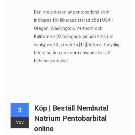
Den orala dosen av pentobarbital som
indikeras för läkarassisterad död i USA i
Oregon, Washington, Vermont och
Kalifornien (Mitsangana, januari 2016) är
vanligtvis 10 g i vätska.[11][Detta är betydligt
högre än den dos som används för att
behandla statiner.
Köp | Beställ Nembutal
3
Natrium Pentobarbital
Nov
online