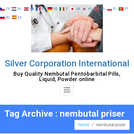
Skip
CS
NL
EN
FR
DE
IT
JA
KO
NO
PL
PT
to
RU
ES
content
Silver Corporation International
Buy Quality Nembutal Pentobarbital Pills,
Liquid, Powder online
Toggle
Navigation
Tag Archive : nembutal priser
Home
/
nembutal priser