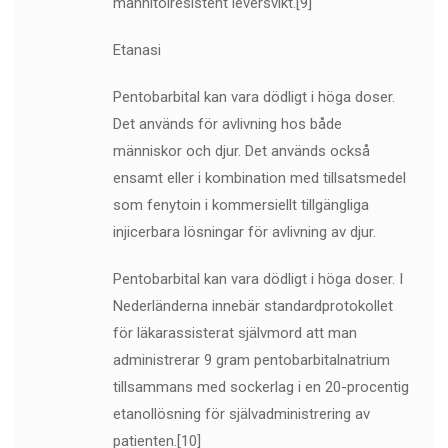
mannitolresistent leversvikt.[9]
Etanasi
Pentobarbital kan vara dödligt i höga doser.
Det används för avlivning hos både
människor och djur. Det används också
ensamt eller i kombination med tillsatsmedel
som fenytoin i kommersiellt tillgängliga
injicerbara lösningar för avlivning av djur.
Pentobarbital kan vara dödligt i höga doser. I
Nederländerna innebär standardprotokollet
för läkarassisterat självmord att man
administrerar 9 gram pentobarbitalnatrium
tillsammans med sockerlag i en 20-procentig
etanollösning för självadministrering av
patienten.[10]