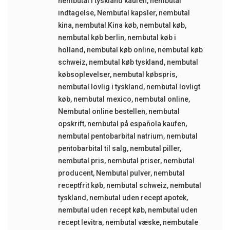
nembutal i tyskland kaufen
,
nembutal
indtagelse
,
Nembutal kapsler
,
nembutal
kina
,
nembutal Kina køb
,
nembutal køb
,
nembutal køb berlin
,
nembutal køb i
holland
,
nembutal køb online
,
nembutal køb
schweiz
,
nembutal køb tyskland
,
nembutal
købsoplevelser
,
nembutal købspris
,
nembutal lovlig i tyskland
,
nembutal lovligt
køb
,
nembutal mexico
,
nembutal online
,
Nembutal online bestellen
,
nembutal
opskrift
,
nembutal på española kaufen
,
nembutal pentobarbital natrium
,
nembutal
pentobarbital til salg
,
nembutal piller
,
nembutal pris
,
nembutal priser
,
nembutal
producent
,
Nembutal pulver
,
nembutal
receptfrit køb
,
nembutal schweiz
,
nembutal
tyskland
,
nembutal uden recept apotek
,
nembutal uden recept køb
,
nembutal uden
recept levitra
,
nembutal væske
,
nembutale