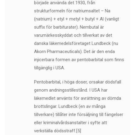
började använda det 1930, från
strukturformeln för natriumsaltet – Na
(natrium) + etyl + metyl + butyl + Al (vanligt
suffix för barbiturater). Nembutal är
varumärkesskyddat och tillverkat av det
danska läkemedelsföretaget Lundbeck (nu
Akorn Pharmaceuticals). Det är den enda
injicerbara formen av pentobarbital som finns
tillgänglig i USA.
Pentobarbital, i höga doser, orsakar dödsfall
genom andningsstillestånd. I USA har
läkemedlet använts för avrättning av dömda
brottslingar. Lundbeck (en av många
tillverkare) tillåter inte försäljning till fängelser
eller kriminalvårdsanstalter i syfte att
verkställa dödsstraff.[5]