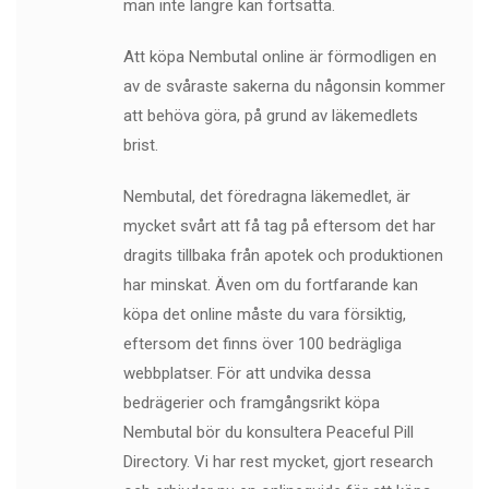
man inte längre kan fortsätta.
Att köpa Nembutal online är förmodligen en
av de svåraste sakerna du någonsin kommer
att behöva göra, på grund av läkemedlets
brist.
Nembutal, det föredragna läkemedlet, är
mycket svårt att få tag på eftersom det har
dragits tillbaka från apotek och produktionen
har minskat. Även om du fortfarande kan
köpa det online måste du vara försiktig,
eftersom det finns över 100 bedrägliga
webbplatser. För att undvika dessa
bedrägerier och framgångsrikt köpa
Nembutal bör du konsultera Peaceful Pill
Directory. Vi har rest mycket, gjort research