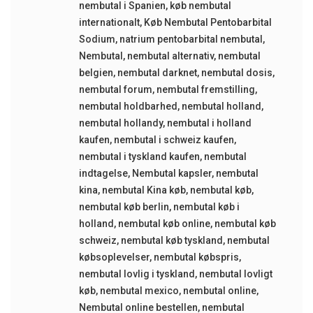
nembutal i Spanien
,
køb nembutal
internationalt
,
Køb Nembutal Pentobarbital
Sodium
,
natrium pentobarbital nembutal
,
Nembutal
,
nembutal alternativ
,
nembutal
belgien
,
nembutal darknet
,
nembutal dosis
,
nembutal forum
,
nembutal fremstilling
,
nembutal holdbarhed
,
nembutal holland
,
nembutal hollandy
,
nembutal i holland
kaufen
,
nembutal i schweiz kaufen
,
nembutal i tyskland kaufen
,
nembutal
indtagelse
,
Nembutal kapsler
,
nembutal
kina
,
nembutal Kina køb
,
nembutal køb
,
nembutal køb berlin
,
nembutal køb i
holland
,
nembutal køb online
,
nembutal køb
schweiz
,
nembutal køb tyskland
,
nembutal
købsoplevelser
,
nembutal købspris
,
nembutal lovlig i tyskland
,
nembutal lovligt
køb
,
nembutal mexico
,
nembutal online
,
Nembutal online bestellen
,
nembutal