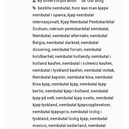
By
silvercorporation
Our blog
bestille nembutal
,
hvor kan man kjøpe
nembutal i spania
,
kjøp nembutal
internasjonalt
,
Kjøp Nembutal Pentobarbital
Sodium
,
natrium pentobarbital nembutal
,
Nembutal
,
nembutal alternativ
,
nembutal
Belgia
,
nembutal darknet
,
nembutal
dosering
,
nembutal forum
,
nembutal
holdbarhet
,
nembutal hollandy
,
nembutal i
holland kaufen
,
nembutal i schweiz kaufen
,
nembutal i tyskland kaufen
,
nembutal inntak
,
Nembutal kapsler
,
nembutal kina
,
nembutal
Kina kjøp
,
nembutal kjøp
,
nembutal kjøp
berlin
,
nembutal kjøp i holland
,
nembutal
kjøp på nett
,
nembutal kjøp sveits
,
nembutal
kjøp tyskland
,
nembutal kjøpsopplevelser
,
nembutal kjøpspris
,
nembutal lovlig i
tyskland
,
nembutal lovlig kjøp
,
nembutal
mexico
,
nembutal nederland
,
nembutal