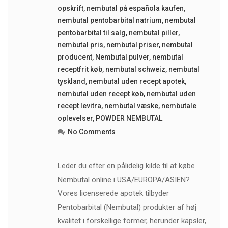
opskrift
,
nembutal på española kaufen
,
nembutal pentobarbital natrium
,
nembutal
pentobarbital til salg
,
nembutal piller
,
nembutal pris
,
nembutal priser
,
nembutal
producent
,
Nembutal pulver
,
nembutal
receptfrit køb
,
nembutal schweiz
,
nembutal
tyskland
,
nembutal uden recept apotek
,
nembutal uden recept køb
,
nembutal uden
recept levitra
,
nembutal væske
,
nembutale
oplevelser
,
POWDER NEMBUTAL
No Comments
Leder du efter en pålidelig kilde til at købe
Nembutal online i USA/EUROPA/ASIEN?
Vores licenserede apotek tilbyder
Pentobarbital (Nembutal) produkter af høj
kvalitet i forskellige former, herunder kapsler,