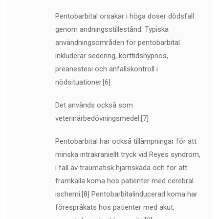
Pentobarbital orsakar i höga doser dödsfall
genom andningsstillestånd. Typiska
användningsområden för pentobarbital
inkluderar sedering, korttidshypnos,
preanestesi och anfallskontroll i
nödsituationer.[6]
Det används också som
veterinärbedövningsmedel.[7]
Pentobarbital har också tillämpningar för att
minska intrakraniellt tryck vid Reyes syndrom,
i fall av traumatisk hjärnskada och för att
framkalla koma hos patienter med cerebral
ischemi.[8] Pentobarbitalinducerad koma har
förespråkats hos patienter med akut,