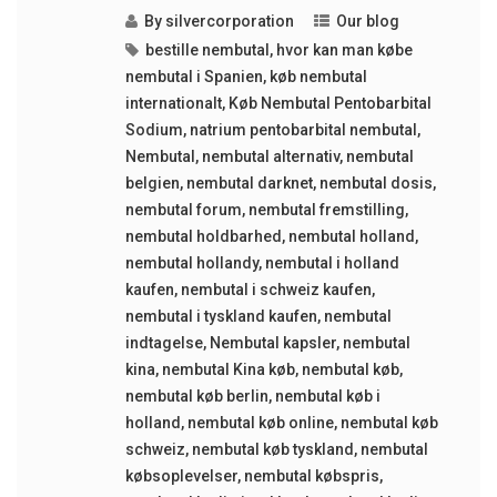
By
silvercorporation
Our blog
bestille nembutal
,
hvor kan man købe
nembutal i Spanien
,
køb nembutal
internationalt
,
Køb Nembutal Pentobarbital
Sodium
,
natrium pentobarbital nembutal
,
Nembutal
,
nembutal alternativ
,
nembutal
belgien
,
nembutal darknet
,
nembutal dosis
,
nembutal forum
,
nembutal fremstilling
,
nembutal holdbarhed
,
nembutal holland
,
nembutal hollandy
,
nembutal i holland
kaufen
,
nembutal i schweiz kaufen
,
nembutal i tyskland kaufen
,
nembutal
indtagelse
,
Nembutal kapsler
,
nembutal
kina
,
nembutal Kina køb
,
nembutal køb
,
nembutal køb berlin
,
nembutal køb i
holland
,
nembutal køb online
,
nembutal køb
schweiz
,
nembutal køb tyskland
,
nembutal
købsoplevelser
,
nembutal købspris
,