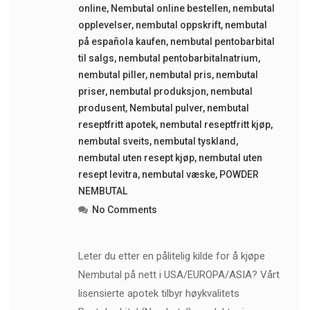
online
,
Nembutal online bestellen
,
nembutal
opplevelser
,
nembutal oppskrift
,
nembutal
på española kaufen
,
nembutal pentobarbital
til salgs
,
nembutal pentobarbitalnatrium
,
nembutal piller
,
nembutal pris
,
nembutal
priser
,
nembutal produksjon
,
nembutal
produsent
,
Nembutal pulver
,
nembutal
reseptfritt apotek
,
nembutal reseptfritt kjøp
,
nembutal sveits
,
nembutal tyskland
,
nembutal uten resept kjøp
,
nembutal uten
resept levitra
,
nembutal væske
,
POWDER
NEMBUTAL
No Comments
Leter du etter en pålitelig kilde for å kjøpe
Nembutal på nett i USA/EUROPA/ASIA? Vårt
lisensierte apotek tilbyr høykvalitets