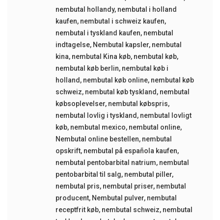
nembutal hollandy
,
nembutal i holland
kaufen
,
nembutal i schweiz kaufen
,
nembutal i tyskland kaufen
,
nembutal
indtagelse
,
Nembutal kapsler
,
nembutal
kina
,
nembutal Kina køb
,
nembutal køb
,
nembutal køb berlin
,
nembutal køb i
holland
,
nembutal køb online
,
nembutal køb
schweiz
,
nembutal køb tyskland
,
nembutal
købsoplevelser
,
nembutal købspris
,
nembutal lovlig i tyskland
,
nembutal lovligt
køb
,
nembutal mexico
,
nembutal online
,
Nembutal online bestellen
,
nembutal
opskrift
,
nembutal på española kaufen
,
nembutal pentobarbital natrium
,
nembutal
pentobarbital til salg
,
nembutal piller
,
nembutal pris
,
nembutal priser
,
nembutal
producent
,
Nembutal pulver
,
nembutal
receptfrit køb
,
nembutal schweiz
,
nembutal