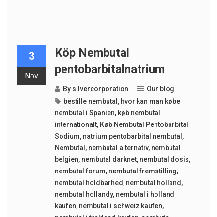
Köp Nembutal
3
pentobarbitalnatrium
Nov
By
silvercorporation
Our blog
bestille nembutal
,
hvor kan man købe
nembutal i Spanien
,
køb nembutal
internationalt
,
Køb Nembutal Pentobarbital
Sodium
,
natrium pentobarbital nembutal
,
Nembutal
,
nembutal alternativ
,
nembutal
belgien
,
nembutal darknet
,
nembutal dosis
,
nembutal forum
,
nembutal fremstilling
,
nembutal holdbarhed
,
nembutal holland
,
nembutal hollandy
,
nembutal i holland
kaufen
,
nembutal i schweiz kaufen
,