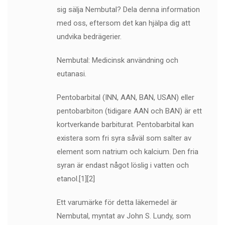
sig sälja Nembutal? Dela denna information
med oss, eftersom det kan hjälpa dig att
undvika bedrägerier.
Nembutal: Medicinsk användning och
eutanasi.
Pentobarbital (INN, AAN, BAN, USAN) eller
pentobarbiton (tidigare AAN och BAN) är ett
kortverkande barbiturat. Pentobarbital kan
existera som fri syra såväl som salter av
element som natrium och kalcium. Den fria
syran är endast något löslig i vatten och
etanol.[1][2]
Ett varumärke för detta läkemedel är
Nembutal, myntat av John S. Lundy, som