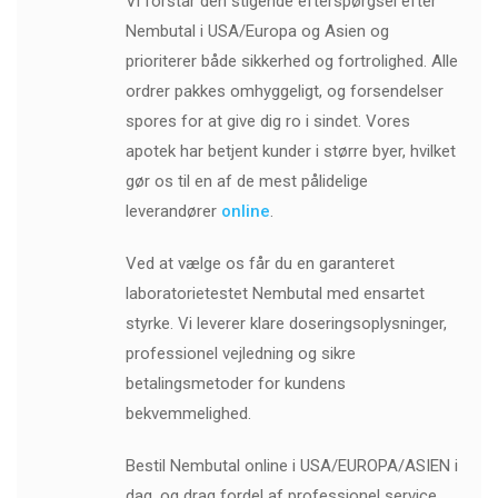
Vi forstår den stigende efterspørgsel efter
Nembutal i USA/Europa og Asien og
prioriterer både sikkerhed og fortrolighed. Alle
ordrer pakkes omhyggeligt, og forsendelser
spores for at give dig ro i sindet. Vores
apotek har betjent kunder i større byer, hvilket
gør os til en af ​​de mest pålidelige
leverandører
online
.
Ved at vælge os får du en garanteret
laboratorietestet Nembutal med ensartet
styrke. Vi leverer klare doseringsoplysninger,
professionel vejledning og sikre
betalingsmetoder for kundens
bekvemmelighed.
Bestil Nembutal online i USA/EUROPA/ASIEN i
dag, og drag fordel af professionel service,