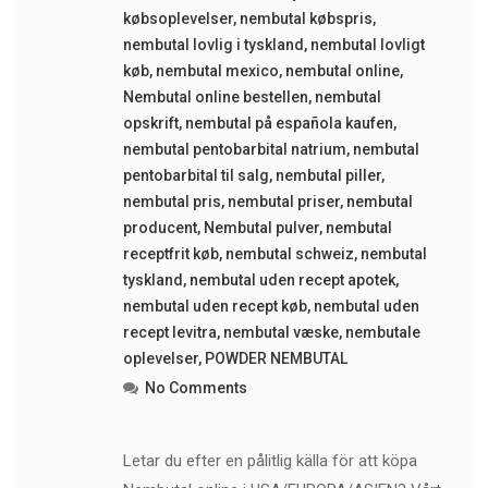
købsoplevelser
,
nembutal købspris
,
nembutal lovlig i tyskland
,
nembutal lovligt
køb
,
nembutal mexico
,
nembutal online
,
Nembutal online bestellen
,
nembutal
opskrift
,
nembutal på española kaufen
,
nembutal pentobarbital natrium
,
nembutal
pentobarbital til salg
,
nembutal piller
,
nembutal pris
,
nembutal priser
,
nembutal
producent
,
Nembutal pulver
,
nembutal
receptfrit køb
,
nembutal schweiz
,
nembutal
tyskland
,
nembutal uden recept apotek
,
nembutal uden recept køb
,
nembutal uden
recept levitra
,
nembutal væske
,
nembutale
oplevelser
,
POWDER NEMBUTAL
No Comments
Letar du efter en pålitlig källa för att köpa