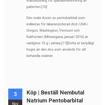
etanollösning för självadministrering av
patienten.[10]
Den orala dosen av pentobarbital som
indikeras för läkarassisterad död i USA i
Oregon, Washington, Vermont och
Kalifornien (Mitsangana, januari 2016) är
vanligtvis 10 g i vätska.[11][Detta är betydligt
högre än den dos som används för att
behandla statiner.
Köp | Beställ Nembutal
3
Natrium Pentobarbital
Nov