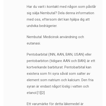
Har du varit i kontakt med någon som påstår
sig sälja Nembutal? Dela denna information
med oss, eftersom det kan hjälpa dig att
undvika bedrägerier.
Nembutal: Medicinsk användning och
eutanasi.
Pentobarbital (INN, AAN, BAN, USAN) eller
pentobarbiton (tidigare AAN och BAN) är ett
kortverkande barbiturat. Pentobarbital kan
existera som fri syra såväl som salter av
element som natrium och kalcium. Den fria
syran är endast något löslig i vatten och
etanol.[1][2]
Ett varumärke för detta läkemedel är