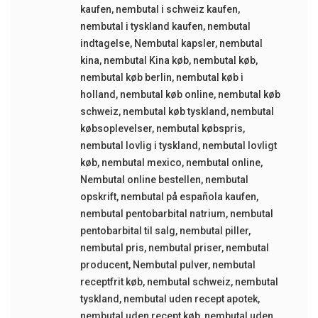
kaufen
,
nembutal i schweiz kaufen
,
nembutal i tyskland kaufen
,
nembutal
indtagelse
,
Nembutal kapsler
,
nembutal
kina
,
nembutal Kina køb
,
nembutal køb
,
nembutal køb berlin
,
nembutal køb i
holland
,
nembutal køb online
,
nembutal køb
schweiz
,
nembutal køb tyskland
,
nembutal
købsoplevelser
,
nembutal købspris
,
nembutal lovlig i tyskland
,
nembutal lovligt
køb
,
nembutal mexico
,
nembutal online
,
Nembutal online bestellen
,
nembutal
opskrift
,
nembutal på española kaufen
,
nembutal pentobarbital natrium
,
nembutal
pentobarbital til salg
,
nembutal piller
,
nembutal pris
,
nembutal priser
,
nembutal
producent
,
Nembutal pulver
,
nembutal
receptfrit køb
,
nembutal schweiz
,
nembutal
tyskland
,
nembutal uden recept apotek
,
nembutal uden recept køb
,
nembutal uden