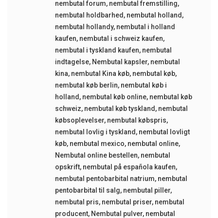
nembutal forum
,
nembutal fremstilling
,
nembutal holdbarhed
,
nembutal holland
,
nembutal hollandy
,
nembutal i holland
kaufen
,
nembutal i schweiz kaufen
,
nembutal i tyskland kaufen
,
nembutal
indtagelse
,
Nembutal kapsler
,
nembutal
kina
,
nembutal Kina køb
,
nembutal køb
,
nembutal køb berlin
,
nembutal køb i
holland
,
nembutal køb online
,
nembutal køb
schweiz
,
nembutal køb tyskland
,
nembutal
købsoplevelser
,
nembutal købspris
,
nembutal lovlig i tyskland
,
nembutal lovligt
køb
,
nembutal mexico
,
nembutal online
,
Nembutal online bestellen
,
nembutal
opskrift
,
nembutal på española kaufen
,
nembutal pentobarbital natrium
,
nembutal
pentobarbital til salg
,
nembutal piller
,
nembutal pris
,
nembutal priser
,
nembutal
producent
,
Nembutal pulver
,
nembutal