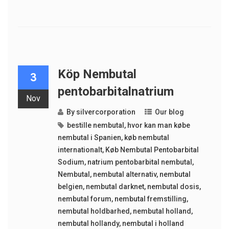
Köp Nembutal
3
pentobarbitalnatrium
Nov
By
silvercorporation
Our blog
bestille nembutal
,
hvor kan man købe
nembutal i Spanien
,
køb nembutal
internationalt
,
Køb Nembutal Pentobarbital
Sodium
,
natrium pentobarbital nembutal
,
Nembutal
,
nembutal alternativ
,
nembutal
belgien
,
nembutal darknet
,
nembutal dosis
,
nembutal forum
,
nembutal fremstilling
,
nembutal holdbarhed
,
nembutal holland
,
nembutal hollandy
,
nembutal i holland