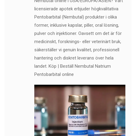
Nembutal online i USA/EUROPA/ASIEN? Vårt
licensierade apotek erbjuder högkvalitativa
Pentobarbital (Nembutal) produkter i olika
former, inklusive kapslar, piller, oral lösning,
pulver och injektioner. Oavsett om det är för
medicinskt, forsknings- eller veterinärt bruk,
säkerställer vi genuin kvalitet, professionell
hantering och diskret leverans över hela
landet. Köp | Beställ Nembutal Natrium
Pentobarbital online