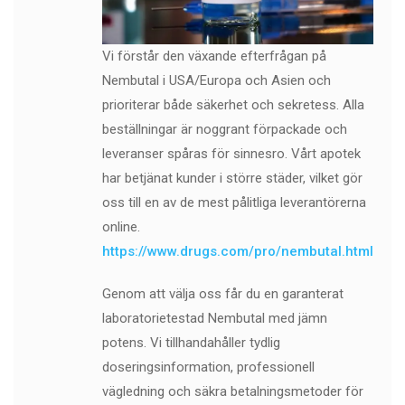
Vi förstår den växande efterfrågan på
Nembutal i USA/Europa och Asien och
prioriterar både säkerhet och sekretess. Alla
beställningar är noggrant förpackade och
leveranser spåras för sinnesro. Vårt apotek
har betjänat kunder i större städer, vilket gör
oss till en av de mest pålitliga leverantörerna
online.
https://www.drugs.com/pro/nembutal.html
Genom att välja oss får du en garanterat
laboratorietestad Nembutal med jämn
potens. Vi tillhandahåller tydlig
doseringsinformation, professionell
vägledning och säkra betalningsmetoder för