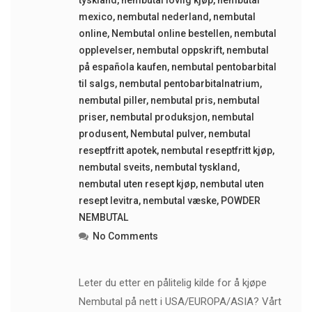
mexico
,
nembutal nederland
,
nembutal
online
,
Nembutal online bestellen
,
nembutal
opplevelser
,
nembutal oppskrift
,
nembutal
på española kaufen
,
nembutal pentobarbital
til salgs
,
nembutal pentobarbitalnatrium
,
nembutal piller
,
nembutal pris
,
nembutal
priser
,
nembutal produksjon
,
nembutal
produsent
,
Nembutal pulver
,
nembutal
reseptfritt apotek
,
nembutal reseptfritt kjøp
,
nembutal sveits
,
nembutal tyskland
,
nembutal uten resept kjøp
,
nembutal uten
resept levitra
,
nembutal væske
,
POWDER
NEMBUTAL
No Comments
Leter du etter en pålitelig kilde for å kjøpe
Nembutal på nett i USA/EUROPA/ASIA? Vårt