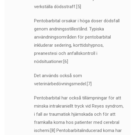
verkställa dödsstraff.[5]
Pentobarbital orsakar i höga doser dödsfall
genom andningsstillestånd. Typiska
användningsområden för pentobarbital
inkluderar sedering, korttidshypnos,
preanestesi och anfallskontroll i
nödsituationer.[6]
Det används också som
veterinärbedövningsmedel.[7]
Pentobarbital har också tillämpningar för att
minska intrakraniellt tryck vid Reyes syndrom,
i fall av traumatisk hjärnskada och för att
framkalla koma hos patienter med cerebral
ischemi.[8] Pentobarbitalinducerad koma har