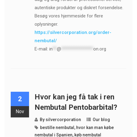
autentiske produkter og diskret forsendelse.
Besøg vores hjemmeside for flere
oplysninger.
https://silvercorporation.org/order-
nembutal/
E-mail:
in
**
@
***************
on.org
Hvor kan jeg få tak i ren
2
Nembutal Pentobarbital?
Nov
By
silvercorporation
Our blog
bestille nembutal
,
hvor kan man købe
nembutal i Spanien
,
køb nembutal