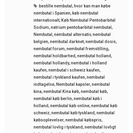
bestille nembutal
,
hvor kan man købe
nembutal i Spanien
,
køb nembutal
internationalt
,
Køb Nembutal Pentobarbital
Sodium
,
natrium pentobarbital nembutal
,
Nembutal
,
nembutal alternativ
,
nembutal
belgien
,
nembutal darknet
,
nembutal dosis
,
nembutal forum
,
nembutal fremstilling
,
nembutal holdbarhed
,
nembutal holland
,
nembutal hollandy
,
nembutal i holland
kaufen
,
nembutal i schweiz kaufen
,
nembutal i tyskland kaufen
,
nembutal
indtagelse
,
Nembutal kapsler
,
nembutal
kina
,
nembutal Kina køb
,
nembutal køb
,
nembutal køb berlin
,
nembutal køb i
holland
,
nembutal køb online
,
nembutal køb
schweiz
,
nembutal køb tyskland
,
nembutal
købsoplevelser
,
nembutal købspris
,
nembutal lovlig i tyskland
,
nembutal lovligt