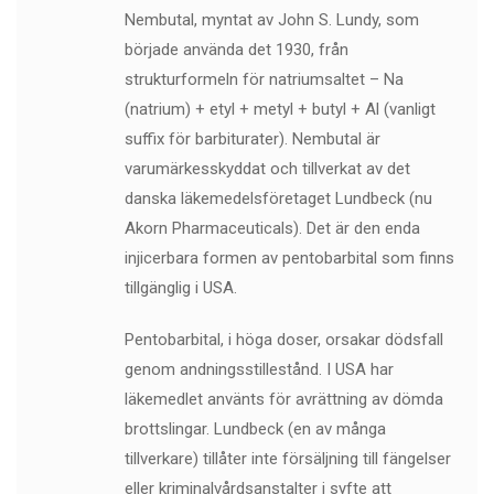
Nembutal, myntat av John S. Lundy, som
började använda det 1930, från
strukturformeln för natriumsaltet – Na
(natrium) + etyl + metyl + butyl + Al (vanligt
suffix för barbiturater). Nembutal är
varumärkesskyddat och tillverkat av det
danska läkemedelsföretaget Lundbeck (nu
Akorn Pharmaceuticals). Det är den enda
injicerbara formen av pentobarbital som finns
tillgänglig i USA.
Pentobarbital, i höga doser, orsakar dödsfall
genom andningsstillestånd. I USA har
läkemedlet använts för avrättning av dömda
brottslingar. Lundbeck (en av många
tillverkare) tillåter inte försäljning till fängelser
eller kriminalvårdsanstalter i syfte att