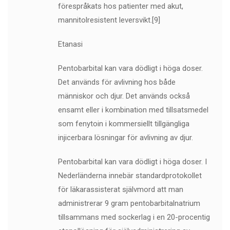
förespråkats hos patienter med akut,
mannitolresistent leversvikt.[9]
Etanasi
Pentobarbital kan vara dödligt i höga doser.
Det används för avlivning hos både
människor och djur. Det används också
ensamt eller i kombination med tillsatsmedel
som fenytoin i kommersiellt tillgängliga
injicerbara lösningar för avlivning av djur.
Pentobarbital kan vara dödligt i höga doser. I
Nederländerna innebär standardprotokollet
för läkarassisterat självmord att man
administrerar 9 gram pentobarbitalnatrium
tillsammans med sockerlag i en 20-procentig