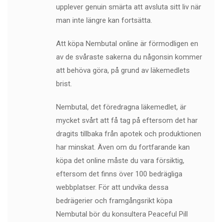
upplever genuin smärta att avsluta sitt liv när
man inte längre kan fortsätta.
Att köpa Nembutal online är förmodligen en
av de svåraste sakerna du någonsin kommer
att behöva göra, på grund av läkemedlets
brist.
Nembutal, det föredragna läkemedlet, är
mycket svårt att få tag på eftersom det har
dragits tillbaka från apotek och produktionen
har minskat. Även om du fortfarande kan
köpa det online måste du vara försiktig,
eftersom det finns över 100 bedrägliga
webbplatser. För att undvika dessa
bedrägerier och framgångsrikt köpa
Nembutal bör du konsultera Peaceful Pill