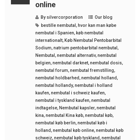
online
By
silvercorporation
Our blog
bestille nembutal
,
hvor kan man købe
nembutal i Spanien
,
køb nembutal
internationalt
,
Køb Nembutal Pentobarbital
Sodium
,
natrium pentobarbital nembutal
,
Nembutal
,
nembutal alternativ
,
nembutal
belgien
,
nembutal darknet
,
nembutal dosis
,
nembutal forum
,
nembutal fremstilling
,
nembutal holdbarhed
,
nembutal holland
,
nembutal hollandy
,
nembutal i holland
kaufen
,
nembutal i schweiz kaufen
,
nembutal i tyskland kaufen
,
nembutal
indtagelse
,
Nembutal kapsler
,
nembutal
kina
,
nembutal Kina køb
,
nembutal køb
,
nembutal køb berlin
,
nembutal køb i
holland
,
nembutal køb online
,
nembutal køb
schweiz
,
nembutal køb tyskland
,
nembutal