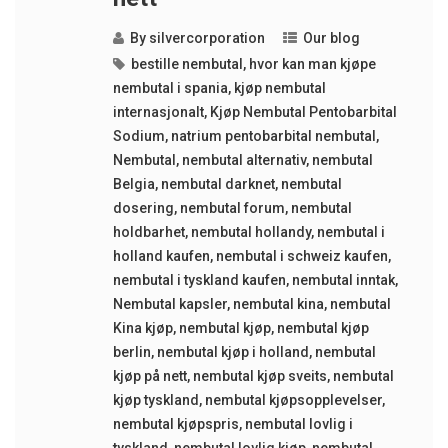
By
silvercorporation
Our blog
bestille nembutal
,
hvor kan man kjøpe
nembutal i spania
,
kjøp nembutal
internasjonalt
,
Kjøp Nembutal Pentobarbital
Sodium
,
natrium pentobarbital nembutal
,
Nembutal
,
nembutal alternativ
,
nembutal
Belgia
,
nembutal darknet
,
nembutal
dosering
,
nembutal forum
,
nembutal
holdbarhet
,
nembutal hollandy
,
nembutal i
holland kaufen
,
nembutal i schweiz kaufen
,
nembutal i tyskland kaufen
,
nembutal inntak
,
Nembutal kapsler
,
nembutal kina
,
nembutal
Kina kjøp
,
nembutal kjøp
,
nembutal kjøp
berlin
,
nembutal kjøp i holland
,
nembutal
kjøp på nett
,
nembutal kjøp sveits
,
nembutal
kjøp tyskland
,
nembutal kjøpsopplevelser
,
nembutal kjøpspris
,
nembutal lovlig i
tyskland
,
nembutal lovlig kjøp
,
nembutal