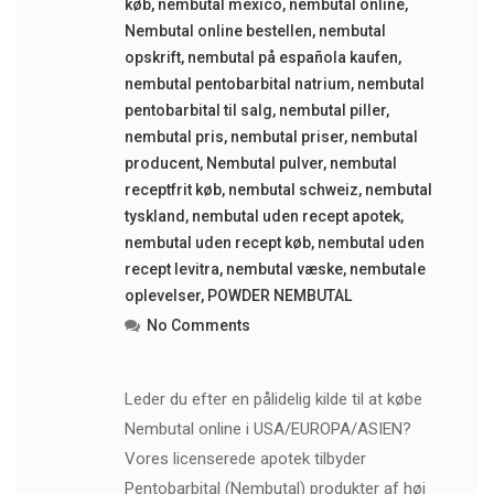
køb
,
nembutal mexico
,
nembutal online
,
Nembutal online bestellen
,
nembutal
opskrift
,
nembutal på española kaufen
,
nembutal pentobarbital natrium
,
nembutal
pentobarbital til salg
,
nembutal piller
,
nembutal pris
,
nembutal priser
,
nembutal
producent
,
Nembutal pulver
,
nembutal
receptfrit køb
,
nembutal schweiz
,
nembutal
tyskland
,
nembutal uden recept apotek
,
nembutal uden recept køb
,
nembutal uden
recept levitra
,
nembutal væske
,
nembutale
oplevelser
,
POWDER NEMBUTAL
No Comments
Leder du efter en pålidelig kilde til at købe
Nembutal online i USA/EUROPA/ASIEN?
Vores licenserede apotek tilbyder
Pentobarbital (Nembutal) produkter af høj