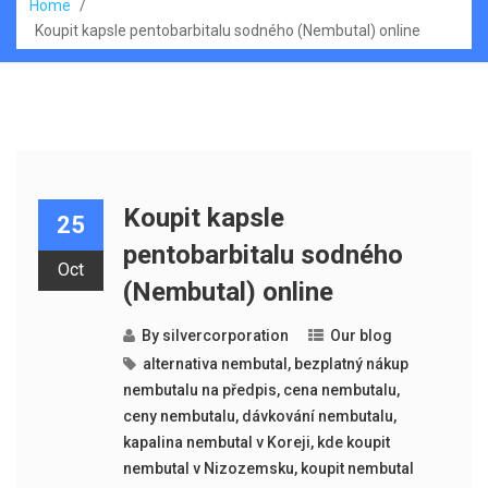
Home
/
Koupit kapsle pentobarbitalu sodného (Nembutal) online
Koupit kapsle
25
pentobarbitalu sodného
Oct
(Nembutal) online
By
silvercorporation
Our blog
alternativa nembutal
,
bezplatný nákup
nembutalu na předpis
,
cena nembutalu
,
ceny nembutalu
,
dávkování nembutalu
,
kapalina nembutal v Koreji
,
kde koupit
nembutal v Nizozemsku
,
koupit nembutal