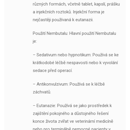
různých formách, včetně tablet, kapslí, prášku
a injekčních roztoků. Injekční forma je
nejčastěji používaná k eutanazii.
Použití Nembutalu: Hlavní použití Nembutalu
je:
– Sedativum nebo hypnotikum: Používá se ke
krátkodobé léčbě nespavosti nebo k vyvolání
sedace před operací.
– Antikonvulzivum: Používá se k léčbě
záchvatů.
– Eutanazie: Používá se jako prostředek k
zajištění pokojného a důstojného řešení
konce života zvířat ve veterinární medicíně
nebo pro terminálně nemocné pacienty v