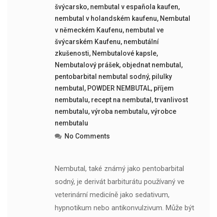
švýcarsko
,
nembutal v española kaufen
,
nembutal v holandském kaufenu
,
Nembutal
v německém Kaufenu
,
nembutal ve
švýcarském Kaufenu
,
nembutální
zkušenosti
,
Nembutalové kapsle
,
Nembutalový prášek
,
objednat nembutal
,
pentobarbital nembutal sodný
,
pilulky
nembutal
,
POWDER NEMBUTAL
,
příjem
nembutalu
,
recept na nembutal
,
trvanlivost
nembutalu
,
výroba nembutalu
,
výrobce
nembutalu
No Comments
Nembutal, také známý jako pentobarbital
sodný, je derivát barbiturátu používaný ve
veterinární medicíně jako sedativum,
hypnotikum nebo antikonvulzivum. Může být