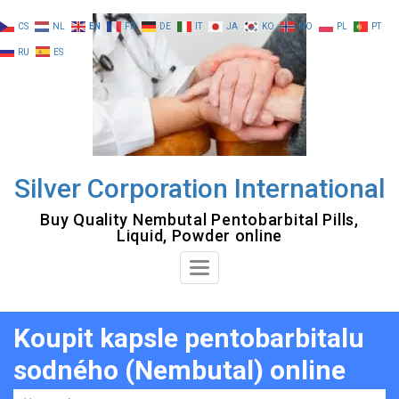
Skip
CS
NL
EN
FR
DE
IT
JA
KO
NO
PL
PT
to
RU
ES
content
Silver Corporation International
Buy Quality Nembutal Pentobarbital Pills,
Liquid, Powder online
Toggle
Navigation
Koupit kapsle pentobarbitalu
sodného (Nembutal) online