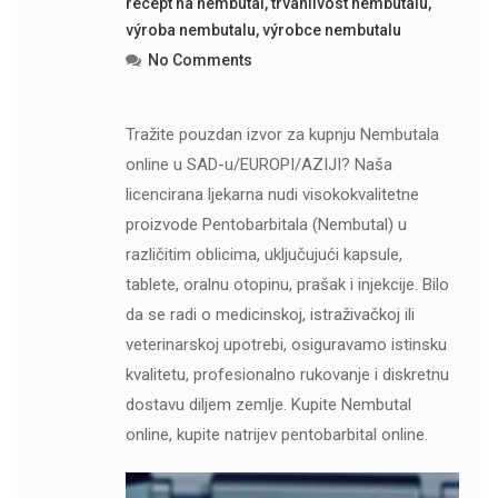
recept na nembutal
,
trvanlivost nembutalu
,
výroba nembutalu
,
výrobce nembutalu
No Comments
Tražite pouzdan izvor za kupnju Nembutala
online u SAD-u/EUROPI/AZIJI? Naša
licencirana ljekarna nudi visokokvalitetne
proizvode Pentobarbitala (Nembutal) u
različitim oblicima, uključujući kapsule,
tablete, oralnu otopinu, prašak i injekcije. Bilo
da se radi o medicinskoj, istraživačkoj ili
veterinarskoj upotrebi, osiguravamo istinsku
kvalitetu, profesionalno rukovanje i diskretnu
dostavu diljem zemlje. Kupite Nembutal
online, kupite natrijev pentobarbital online.