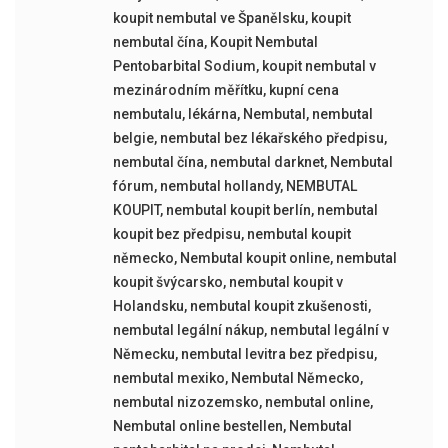
koupit nembutal ve Španělsku
,
koupit
nembutal čína
,
Koupit Nembutal
Pentobarbital Sodium
,
koupit nembutal v
mezinárodním měřítku
,
kupní cena
nembutalu
,
lékárna
,
Nembutal
,
nembutal
belgie
,
nembutal bez lékařského předpisu
,
nembutal čína
,
nembutal darknet
,
Nembutal
fórum
,
nembutal hollandy
,
NEMBUTAL
KOUPIT
,
nembutal koupit berlín
,
nembutal
koupit bez předpisu
,
nembutal koupit
německo
,
Nembutal koupit online
,
nembutal
koupit švýcarsko
,
nembutal koupit v
Holandsku
,
nembutal koupit zkušenosti
,
nembutal legální nákup
,
nembutal legální v
Německu
,
nembutal levitra bez předpisu
,
nembutal mexiko
,
Nembutal Německo
,
nembutal nizozemsko
,
nembutal online
,
Nembutal online bestellen
,
Nembutal