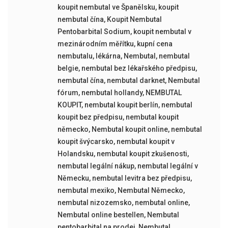
koupit nembutal ve Španělsku
,
koupit
nembutal čína
,
Koupit Nembutal
Pentobarbital Sodium
,
koupit nembutal v
mezinárodním měřítku
,
kupní cena
nembutalu
,
lékárna
,
Nembutal
,
nembutal
belgie
,
nembutal bez lékařského předpisu
,
nembutal čína
,
nembutal darknet
,
Nembutal
fórum
,
nembutal hollandy
,
NEMBUTAL
KOUPIT
,
nembutal koupit berlín
,
nembutal
koupit bez předpisu
,
nembutal koupit
německo
,
Nembutal koupit online
,
nembutal
koupit švýcarsko
,
nembutal koupit v
Holandsku
,
nembutal koupit zkušenosti
,
nembutal legální nákup
,
nembutal legální v
Německu
,
nembutal levitra bez předpisu
,
nembutal mexiko
,
Nembutal Německo
,
nembutal nizozemsko
,
nembutal online
,
Nembutal online bestellen
,
Nembutal
pentobarbital na prodej
,
Nembutal