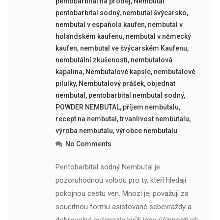
pentobarbital na prodej
,
Nembutal
pentobarbital sodný
,
nembutal švýcarsko
,
nembutal v española kaufen
,
nembutal v
holandském kaufenu
,
nembutal v německý
kaufen
,
nembutal ve švýcarském Kaufenu
,
nembutální zkušenosti
,
nembutalová
kapalina
,
Nembutalové kapsle
,
nembutalové
pilulky
,
Nembutalový prášek
,
objednat
nembutal
,
pentobarbital nembutal sodný
,
POWDER NEMBUTAL
,
příjem nembutalu
,
recept na nembutal
,
trvanlivost nembutalu
,
výroba nembutalu
,
výrobce nembutalu
No Comments
Pentobarbital sodný Nembutal je
pozoruhodnou volbou pro ty, kteří hledají
pokojnou cestu ven. Mnozí jej považují za
soucitnou formu asistované sebevraždy a