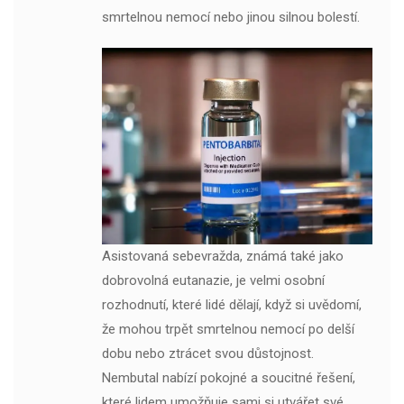
smrtelnou nemocí nebo jinou silnou bolestí.
Asistovaná sebevražda, známá také jako
dobrovolná eutanazie, je velmi osobní
rozhodnutí, které lidé dělají, když si uvědomí,
že mohou trpět smrtelnou nemocí po delší
dobu nebo ztrácet svou důstojnost.
Nembutal nabízí pokojné a soucitné řešení,
které lidem umožňuje sami si utvářet své