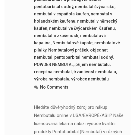
pentobarbital sodný
,
nembutal švýcarsko
,
nembutal v española kaufen
,
nembutal v
holandském kaufenu
,
nembutal v německý
kaufen
,
nembutal ve švýcarském Kaufenu
,
nembutální zkušenosti
,
nembutalová
kapalina
,
Nembutalové kapsle
,
nembutalové
pilulky
,
Nembutalový prášek
,
objednat
nembutal
,
pentobarbital nembutal sodný
,
POWDER NEMBUTAL
,
příjem nembutalu
,
recept na nembutal
,
trvanlivost nembutalu
,
výroba nembutalu
,
výrobce nembutalu
No Comments
Hledáte důvěryhodný zdroj pro nákup
Nembutalu online v USA/EVROPĚ/ASII? Naše
licencovaná lékárna nabízí vysoce kvalitní
produkty Pentobarbital (Nembutal) v různých