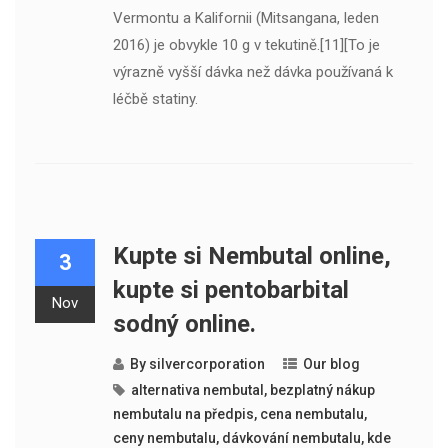
Vermontu a Kalifornii (Mitsangana, leden
2016) je obvykle 10 g v tekutině.[11][To je
výrazně vyšší dávka než dávka používaná k
léčbě statiny.
Kupte si Nembutal online,
3
kupte si pentobarbital
Nov
sodný online.
By
silvercorporation
Our blog
alternativa nembutal
,
bezplatný nákup
nembutalu na předpis
,
cena nembutalu
,
ceny nembutalu
,
dávkování nembutalu
,
kde