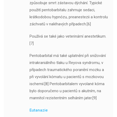
způsobuje smrt zástavou dýchání. Typické
použití pentobarbitalu zahrnuje sedaci,
krátkodobou hypnózu, preanestezii a kontrolu
záchvatů v naléhavých případech.[6]
Používá se také jako veterinární anestetikum.
[7]
Pentobarbital má také uplatnění při snižování
intrakraniálního tlaku u Reyova syndromu, v
případech traumatického poranění mozku a
při vyvolání kómatu u pacientů s mozkovou
ischemií.[8] Pentobarbitalem vyvolané kóma
bylo doporučeno u pacientů s akutním, na
mannitol rezistentním selháním jater.[9]
Eutanazie