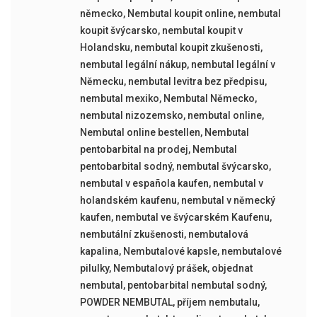
německo
,
Nembutal koupit online
,
nembutal
koupit švýcarsko
,
nembutal koupit v
Holandsku
,
nembutal koupit zkušenosti
,
nembutal legální nákup
,
nembutal legální v
Německu
,
nembutal levitra bez předpisu
,
nembutal mexiko
,
Nembutal Německo
,
nembutal nizozemsko
,
nembutal online
,
Nembutal online bestellen
,
Nembutal
pentobarbital na prodej
,
Nembutal
pentobarbital sodný
,
nembutal švýcarsko
,
nembutal v española kaufen
,
nembutal v
holandském kaufenu
,
nembutal v německý
kaufen
,
nembutal ve švýcarském Kaufenu
,
nembutální zkušenosti
,
nembutalová
kapalina
,
Nembutalové kapsle
,
nembutalové
pilulky
,
Nembutalový prášek
,
objednat
nembutal
,
pentobarbital nembutal sodný
,
POWDER NEMBUTAL
,
příjem nembutalu
,