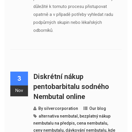
důležité k tomuto procesu přistupovat
opatrně a v případě potřeby vyhledat radu
podpůrných skupin nebo lékařských
odborníků.
Diskrétní nákup
3
pentobarbitalu sodného
Nov
Nembutal online
By
silvercorporation
Our blog
alternativa nembutal
,
bezplatný nákup
nembutalu na předpis
,
cena nembutalu
,
ceny nembutalu
,
dávkování nembutalu
,
kde