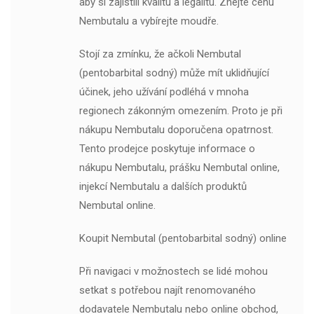
aby si zajistili kvalitu a legalitu. Znejte cenu
Nembutalu a vybírejte moudře.
Stojí za zmínku, že ačkoli Nembutal
(pentobarbital sodný) může mít uklidňující
účinek, jeho užívání podléhá v mnoha
regionech zákonným omezením. Proto je při
nákupu Nembutalu doporučena opatrnost.
Tento prodejce poskytuje informace o
nákupu Nembutalu, prášku Nembutal online,
injekcí Nembutalu a dalších produktů
Nembutal online.
Koupit Nembutal (pentobarbital sodný) online
Při navigaci v možnostech se lidé mohou
setkat s potřebou najít renomovaného
dodavatele Nembutalu nebo online obchod,