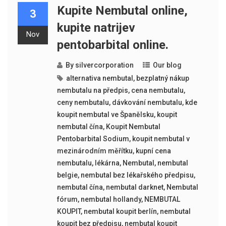
Kupite Nembutal online,
3
kupite natrijev
Nov
pentobarbital online.
By
silvercorporation
Our blog
alternativa nembutal
,
bezplatný nákup
nembutalu na předpis
,
cena nembutalu
,
ceny nembutalu
,
dávkování nembutalu
,
kde
koupit nembutal ve Španělsku
,
koupit
nembutal čína
,
Koupit Nembutal
Pentobarbital Sodium
,
koupit nembutal v
mezinárodním měřítku
,
kupní cena
nembutalu
,
lékárna
,
Nembutal
,
nembutal
belgie
,
nembutal bez lékařského předpisu
,
nembutal čína
,
nembutal darknet
,
Nembutal
fórum
,
nembutal hollandy
,
NEMBUTAL
KOUPIT
,
nembutal koupit berlín
,
nembutal
koupit bez předpisu
,
nembutal koupit