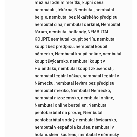
mezinárodním měřítku
,
kupní cena
nembutalu
,
lékárna
,
Nembutal
,
nembutal
belgie
,
nembutal bez lékařského předpisu
,
nembutal čína
,
nembutal darknet
,
Nembutal
fórum
,
nembutal hollandy
,
NEMBUTAL
KOUPIT
,
nembutal koupit berlín
,
nembutal
koupit bez předpisu
,
nembutal koupit
německo
,
Nembutal koupit online
,
nembutal
koupit švýcarsko
,
nembutal koupit v
Holandsku
,
nembutal koupit zkušenosti
,
nembutal legální nákup
,
nembutal legální v
Německu
,
nembutal levitra bez předpisu
,
nembutal mexiko
,
Nembutal Německo
,
nembutal nizozemsko
,
nembutal online
,
Nembutal online bestellen
,
Nembutal
pentobarbital na prodej
,
Nembutal
pentobarbital sodný
,
nembutal švýcarsko
,
nembutal v española kaufen
,
nembutal v
holandském kaufenu
,
nembutal v německý