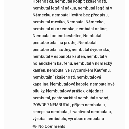
Holandsku
,
nembutal koupit zkušenosti
,
nembutal legální nákup
,
nembutal legální v
Německu
,
nembutal levitra bez předpisu
,
nembutal mexiko
,
Nembutal Německo
,
nembutal nizozemsko
,
nembutal online
,
Nembutal online bestellen
,
Nembutal
pentobarbital na prodej
,
Nembutal
pentobarbital sodný
,
nembutal švýcarsko
,
nembutal v española kaufen
,
nembutal v
holandském kaufenu
,
nembutal v německý
kaufen
,
nembutal ve švýcarském Kaufenu
,
nembutální zkušenosti
,
nembutalová
kapalina
,
Nembutalové kapsle
,
nembutalové
pilulky
,
Nembutalový prášek
,
objednat
nembutal
,
pentobarbital nembutal sodný
,
POWDER NEMBUTAL
,
příjem nembutalu
,
recept na nembutal
,
trvanlivost nembutalu
,
výroba nembutalu
,
výrobce nembutalu
No Comments