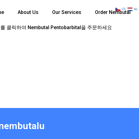
CS
NL
me
About Us
Our Services
Order Nembutal
 클릭하여 Nembutal Pentobarbital을 주문하세요
 nembutalu