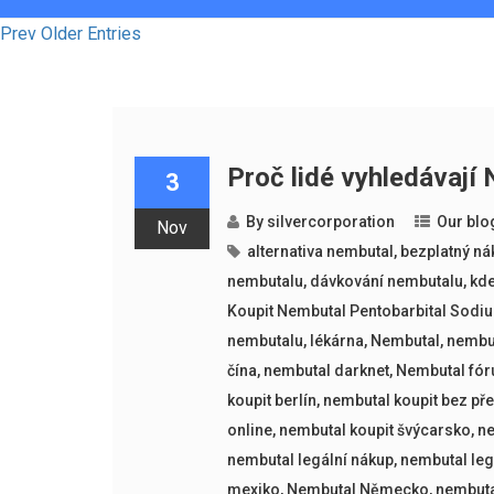
Prev Older Entries
Proč lidé vyhledávají
3
By
silvercorporation
Our blo
Nov
alternativa nembutal
,
bezplatný ná
nembutalu
,
dávkování nembutalu
,
kde
Koupit Nembutal Pentobarbital Sodi
nembutalu
,
lékárna
,
Nembutal
,
nembut
čína
,
nembutal darknet
,
Nembutal fó
koupit berlín
,
nembutal koupit bez př
online
,
nembutal koupit švýcarsko
,
ne
nembutal legální nákup
,
nembutal le
mexiko
,
Nembutal Německo
,
nembut