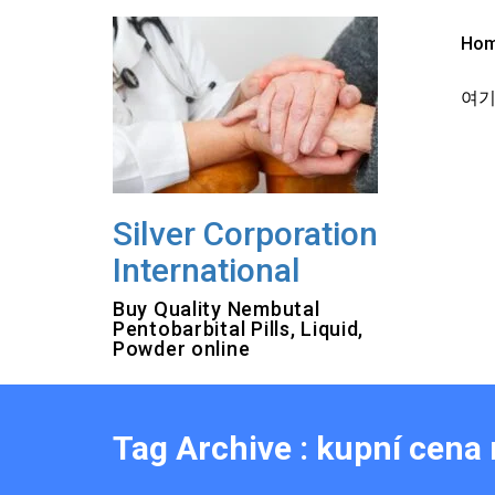
Skip
to
Ho
content
여기를
Silver Corporation
International
Buy Quality Nembutal
Pentobarbital Pills, Liquid,
Powder online
Tag Archive : kupní cena