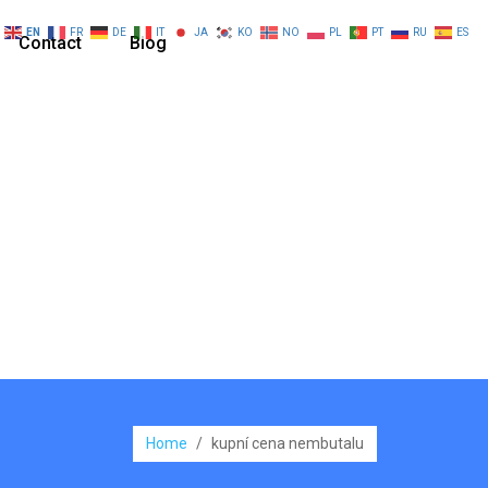
EN
FR
DE
IT
JA
KO
NO
PL
PT
RU
ES
Contact
Blog
Home
/
kupní cena nembutalu