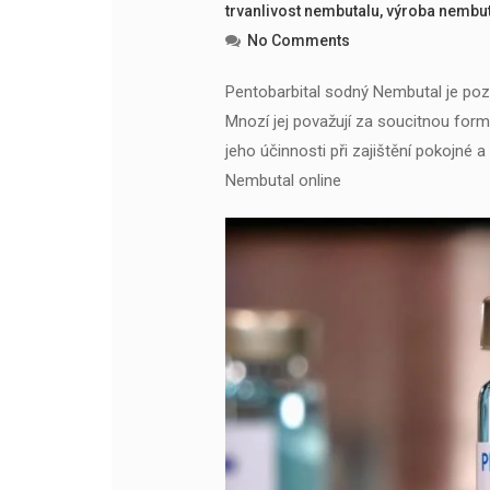
trvanlivost nembutalu
,
výroba nembu
No Comments
Pentobarbital sodný Nembutal je pozo
Mnozí jej považují za soucitnou for
jeho účinnosti při zajištění pokojné 
Nembutal online