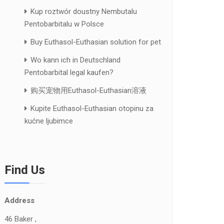
Kup roztwór doustny Nembutalu
Pentobarbitalu w Polsce
Buy Euthasol-Euthasian solution for pet
Wo kann ich in Deutschland
Pentobarbital legal kaufen?
购买宠物用Euthasol-Euthasian溶液
Kupite Euthasol-Euthasian otopinu za
kućne ljubimce
Find Us
Address
46 Baker ,