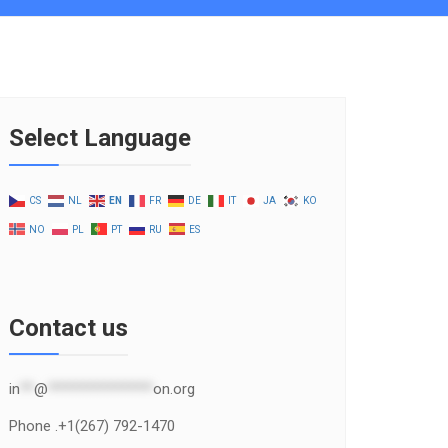
Select Language
CS
NL
EN
FR
DE
IT
JA
KO
NO
PL
PT
RU
ES
Contact us
in
**
@
***************
on.org
Phone .+1(267) 792-1470