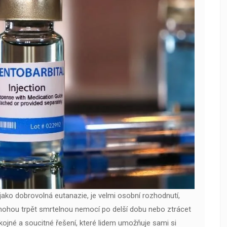
ako dobrovolná eutanazie, je velmi osobní rozhodnutí,
že mohou trpět smrtelnou nemocí po delší dobu nebo ztrácet
ojné a soucitné řešení, které lidem umožňuje sami si