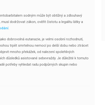
entobarbitalem sodným může být obtížný a zdlouhavý
, musí dodržovat zákon, ověřit čistotu a legalitu látky a
odání
.
ako dobrovolná eutanazie, je velmi osobní rozhodnutí,
že mohou trpět smrtelnou nemocí po delší dobu nebo ztrácet
bjevit mnoho překážek, od nalezení spolehlivých
ích důsledků asistované sebevraždy. Je důležité k tomuto
padě potřeby vyhledat radu podpůrných skupin nebo