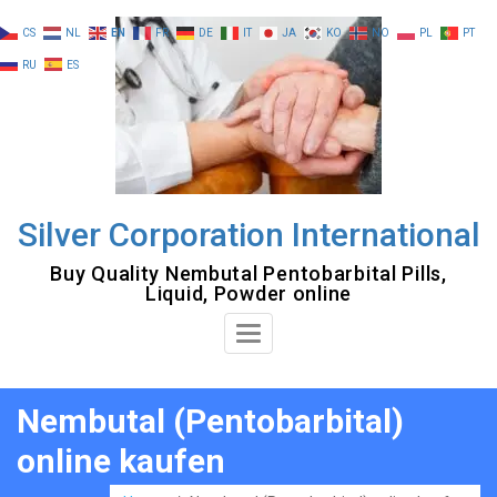
Skip
CS
NL
EN
FR
DE
IT
JA
KO
NO
PL
PT
to
RU
ES
content
Silver Corporation International
Buy Quality Nembutal Pentobarbital Pills,
Liquid, Powder online
Toggle
Navigation
Nembutal (Pentobarbital)
online kaufen