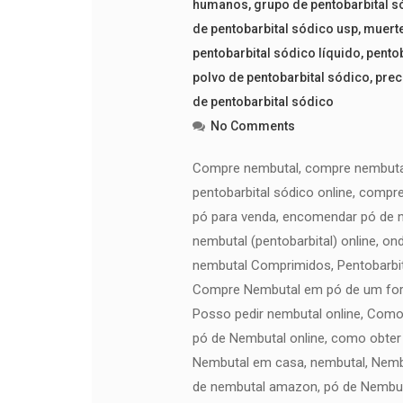
humanos
,
grupo de pentobarbital s
de pentobarbital sódico usp
,
muerte
pentobarbital sódico líquido
,
pentob
polvo de pentobarbital sódico
,
prec
de pentobarbital sódico
No Comments
Compre nembutal, compre nembutal 
pentobarbital sódico online, compr
pó para venda, encomendar pó de n
nembutal (pentobarbital) online, o
nembutal Comprimidos, Pentobarbit
Compre Nembutal em pó de um forne
Posso pedir nembutal online, Com
pó de Nembutal online, como obter
Nembutal em casa, nembutal, Nembu
de nembutal amazon, pó de Nembut