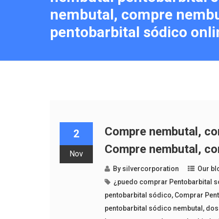
nembutal, compre nembu
pentobarbital sódico onli
Compre nembutal, com
2
Compre nembutal, com
Nov
By
silvercorporation
Our bl
¿puedo comprar Pentobarbital s
pentobarbital sódico
,
Comprar Pent
pentobarbital sódico nembutal
,
dos