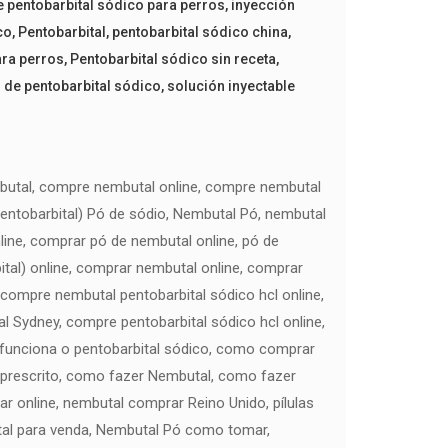
e pentobarbital sódico para perros
,
inyección
co
,
Pentobarbital
,
pentobarbital sódico china
,
ara perros
,
Pentobarbital sódico sin receta
,
l de pentobarbital sódico
,
solución inyectable
butal, compre nembutal online, compre nembutal
pentobarbital) Pó de sódio, Nembutal Pó, nembutal
ine, comprar pó de nembutal online, pó de
tal) online, comprar nembutal online, comprar
ompre nembutal pentobarbital sódico hcl online,
Sydney, compre pentobarbital sódico hcl online,
unciona o pentobarbital sódico, como comprar
prescrito, como fazer Nembutal, como fazer
 online, nembutal comprar Reino Unido, pílulas
tal para venda, Nembutal Pó como tomar,