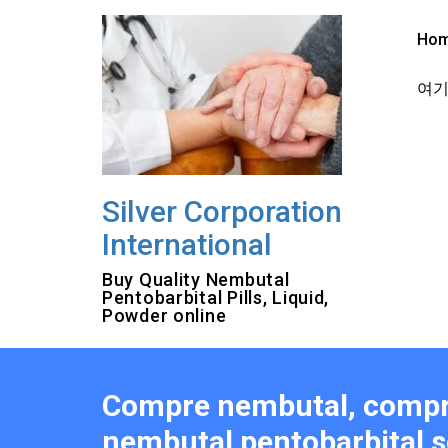
Skip
to
Ho
content
여기를
Silver Corporation
International
Buy Quality Nembutal
Pentobarbital Pills, Liquid,
Powder online
Compre nembutal, compr
nembutal pentobarbital s