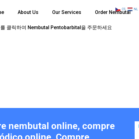
CS
NL
me
About Us
Our Services
Order Nembutal
 클릭하여 Nembutal Pentobarbital을 주문하세요
e nembutal online, compre
ódico online, Compre