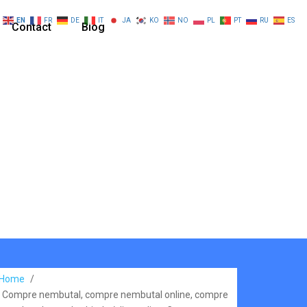
EN
FR
DE
IT
JA
KO
NO
PL
PT
RU
ES
Contact
Blog
Home
/
Compre nembutal, compre nembutal online, compre