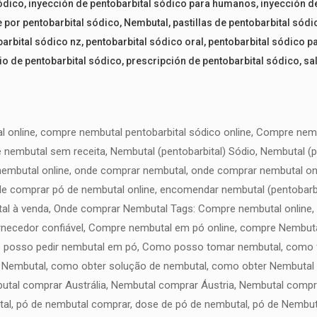
ódico
,
inyección de pentobarbital sódico para humanos
,
inyección d
 por pentobarbital sódico
,
Nembutal
,
pastillas de pentobarbital sódi
arbital sódico nz
,
pentobarbital sódico oral
,
pentobarbital sódico p
io de pentobarbital sódico
,
prescripción de pentobarbital sódico
,
sa
online, compre nembutal pentobarbital sódico online, Compre nem
e nembutal sem receita, Nembutal (pentobarbital) Sódio, Nembutal (
embutal online, onde comprar nembutal, onde comprar nembutal onl
nde comprar pó de nembutal online, encomendar nembutal (pentobarbi
al à venda, Onde comprar Nembutal Tags: Compre nembutal online, c
cedor confiável, Compre nembutal em pó online, compre Nembutal 
o posso pedir nembutal em pó, Como posso tomar nembutal, como f
 Nembutal, como obter solução de nembutal, como obter Nembutal 
tal comprar Austrália, Nembutal comprar Áustria, Nembutal comprar
al, pó de nembutal comprar, dose de pó de nembutal, pó de Nembu