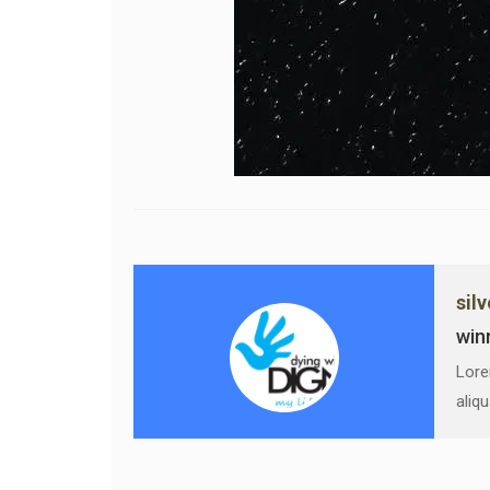
sil
win
Lore
aliq