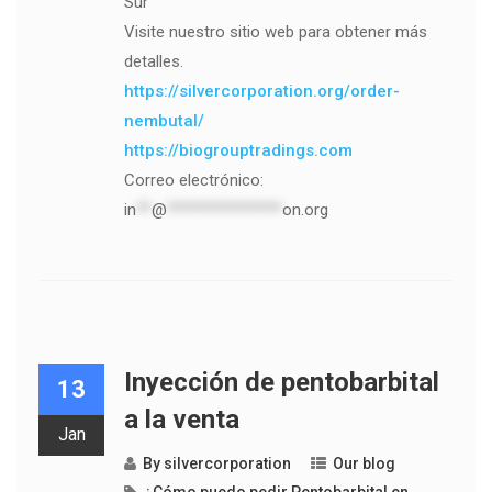
Sur
Visite nuestro sitio web para obtener más
detalles.
https://silvercorporation.org/order-
nembutal/
https://biogrouptradings.com
Correo electrónico:
in
**
@
***************
on.org
Inyección de pentobarbital
13
a la venta
Jan
By
silvercorporation
Our blog
¿Cómo puedo pedir Pentobarbital en