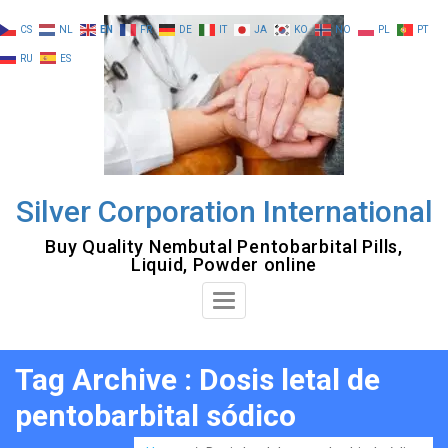
Skip
CS
NL
EN
FR
DE
IT
JA
KO
NO
PL
PT
to
RU
ES
content
Silver Corporation International
Buy Quality Nembutal Pentobarbital Pills,
Liquid, Powder online
Toggle
Navigation
Tag Archive : Dosis letal de
pentobarbital sódico