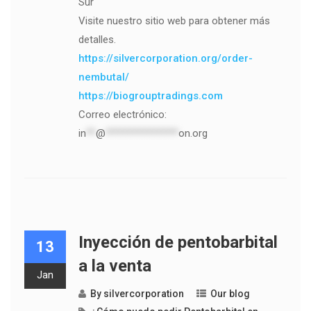
Sur
Visite nuestro sitio web para obtener más
detalles.
https://silvercorporation.org/order-
nembutal/
https://biogrouptradings.com
Correo electrónico:
in
**
@
***************
on.org
Inyección de pentobarbital
13
a la venta
Jan
By
silvercorporation
Our blog