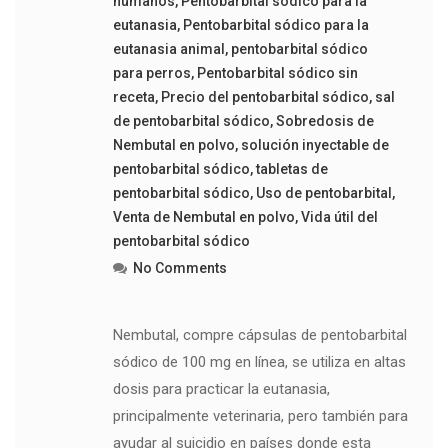
humanos
,
Pentobarbital sódico para la
eutanasia
,
Pentobarbital sódico para la
eutanasia animal
,
pentobarbital sódico
para perros
,
Pentobarbital sódico sin
receta
,
Precio del pentobarbital sódico
,
sal
de pentobarbital sódico
,
Sobredosis de
Nembutal en polvo
,
solución inyectable de
pentobarbital sódico
,
tabletas de
pentobarbital sódico
,
Uso de pentobarbital
,
Venta de Nembutal en polvo
,
Vida útil del
pentobarbital sódico
No Comments
Nembutal, compre cápsulas de pentobarbital
sódico de 100 mg en línea, se utiliza en altas
dosis para practicar la eutanasia,
principalmente veterinaria, pero también para
ayudar al suicidio en países donde esta