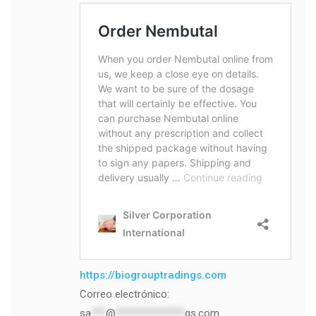
https://biogrouptradings.com
Correo electrónico:
sa
***
@
**************
gs.com