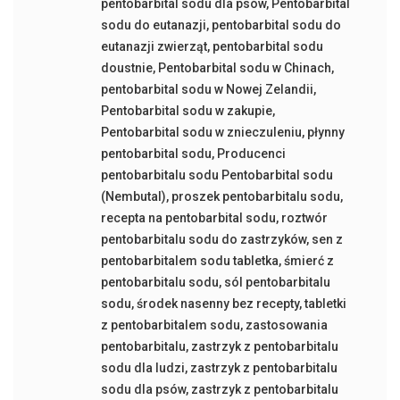
pentobarbital sodu dla psów
,
Pentobarbital
sodu do eutanazji
,
pentobarbital sodu do
eutanazji zwierząt
,
pentobarbital sodu
doustnie
,
Pentobarbital sodu w Chinach
,
pentobarbital sodu w Nowej Zelandii
,
Pentobarbital sodu w zakupie
,
Pentobarbital sodu w znieczuleniu
,
płynny
pentobarbital sodu
,
Producenci
pentobarbitalu sodu Pentobarbital sodu
(Nembutal)
,
proszek pentobarbitalu sodu
,
recepta na pentobarbital sodu
,
roztwór
pentobarbitalu sodu do zastrzyków
,
sen z
pentobarbitalem sodu tabletka
,
śmierć z
pentobarbitalu sodu
,
sól pentobarbitalu
sodu
,
środek nasenny bez recepty
,
tabletki
z pentobarbitalem sodu
,
zastosowania
pentobarbitalu
,
zastrzyk z pentobarbitalu
sodu dla ludzi
,
zastrzyk z pentobarbitalu
sodu dla psów
,
zastrzyk z pentobarbitalu