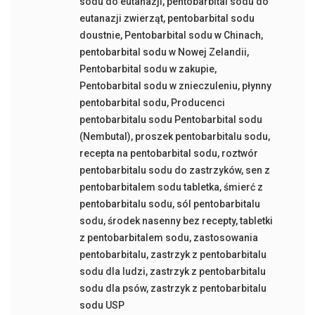
sodu do eutanazji
,
pentobarbital sodu do
eutanazji zwierząt
,
pentobarbital sodu
doustnie
,
Pentobarbital sodu w Chinach
,
pentobarbital sodu w Nowej Zelandii
,
Pentobarbital sodu w zakupie
,
Pentobarbital sodu w znieczuleniu
,
płynny
pentobarbital sodu
,
Producenci
pentobarbitalu sodu Pentobarbital sodu
(Nembutal)
,
proszek pentobarbitalu sodu
,
recepta na pentobarbital sodu
,
roztwór
pentobarbitalu sodu do zastrzyków
,
sen z
pentobarbitalem sodu tabletka
,
śmierć z
pentobarbitalu sodu
,
sól pentobarbitalu
sodu
,
środek nasenny bez recepty
,
tabletki
z pentobarbitalem sodu
,
zastosowania
pentobarbitalu
,
zastrzyk z pentobarbitalu
sodu dla ludzi
,
zastrzyk z pentobarbitalu
sodu dla psów
,
zastrzyk z pentobarbitalu
sodu USP