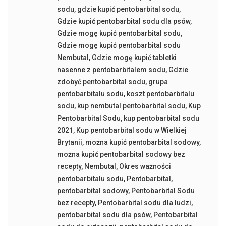
sodu
,
gdzie kupić pentobarbital sodu
,
Gdzie kupić pentobarbital sodu dla psów
,
Gdzie mogę kupić pentobarbital sodu
,
Gdzie mogę kupić pentobarbital sodu
Nembutal
,
Gdzie mogę kupić tabletki
nasenne z pentobarbitalem sodu
,
Gdzie
zdobyć pentobarbital sodu
,
grupa
pentobarbitalu sodu
,
koszt pentobarbitalu
sodu
,
kup nembutal pentobarbital sodu
,
Kup
Pentobarbital Sodu
,
kup pentobarbital sodu
2021
,
Kup pentobarbital sodu w Wielkiej
Brytanii
,
można kupić pentobarbital sodowy
,
można kupić pentobarbital sodowy bez
recepty
,
Nembutal
,
Okres ważności
pentobarbitalu sodu
,
Pentobarbital
,
pentobarbital sodowy
,
Pentobarbital Sodu
bez recepty
,
Pentobarbital sodu dla ludzi
,
pentobarbital sodu dla psów
,
Pentobarbital