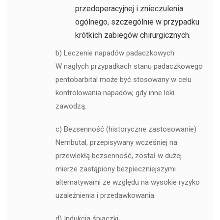
przedoperacyjnej i znieczulenia
ogólnego, szczególnie w przypadku
krótkich zabiegów chirurgicznych.
b) Leczenie napadów padaczkowych
W nagłych przypadkach stanu padaczkowego
pentobarbital może być stosowany w celu
kontrolowania napadów, gdy inne leki
zawodzą.
c) Bezsenność (historyczne zastosowanie)
Nembutal, przepisywany wcześniej na
przewlekłą bezsenność, został w dużej
mierze zastąpiony bezpieczniejszymi
alternatywami ze względu na wysokie ryzyko
uzależnienia i przedawkowania.
d) Indukcja śpiączki