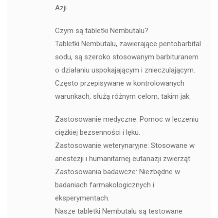
Azji.
Czym są tabletki Nembutalu?
Tabletki Nembutalu, zawierające pentobarbital
sodu, są szeroko stosowanym barbituranem
o działaniu uspokajającym i znieczulającym.
Często przepisywane w kontrolowanych
warunkach, służą różnym celom, takim jak:
Zastosowanie medyczne: Pomoc w leczeniu
ciężkiej bezsenności i lęku.
Zastosowanie weterynaryjne: Stosowane w
anestezji i humanitarnej eutanazji zwierząt.
Zastosowania badawcze: Niezbędne w
badaniach farmakologicznych i
eksperymentach.
Nasze tabletki Nembutalu są testowane