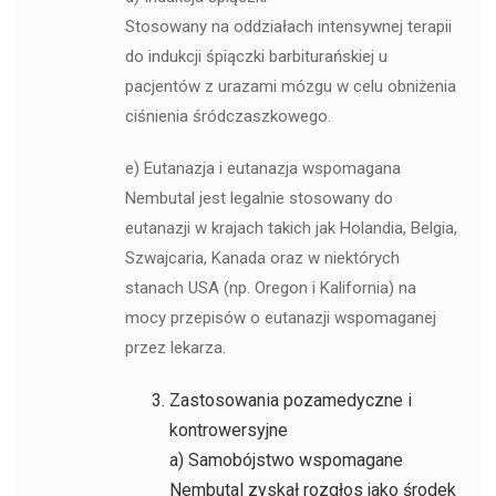
Stosowany na oddziałach intensywnej terapii
do indukcji śpiączki barbiturańskiej u
pacjentów z urazami mózgu w celu obniżenia
ciśnienia śródczaszkowego.
e) Eutanazja i eutanazja wspomagana
Nembutal jest legalnie stosowany do
eutanazji w krajach takich jak Holandia, Belgia,
Szwajcaria, Kanada oraz w niektórych
stanach USA (np. Oregon i Kalifornia) na
mocy przepisów o eutanazji wspomaganej
przez lekarza.
Zastosowania pozamedyczne i
kontrowersyjne
a) Samobójstwo wspomagane
Nembutal zyskał rozgłos jako środek