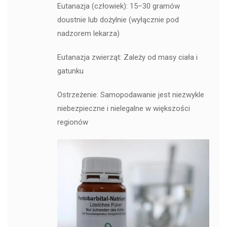
Eutanazja (człowiek): 15–30 gramów
doustnie lub dożylnie (wyłącznie pod
nadzorem lekarza)
Eutanazja zwierząt: Zależy od masy ciała i
gatunku
Ostrzeżenie: Samopodawanie jest niezwykle
niebezpieczne i nielegalne w większości
regionów