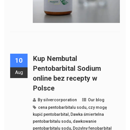
Kup Nembutal
10
Pentobarbital Sodium
Aug
online bez recepty w
Polsce
By
silvercorporation
Our blog
cena pentobarbitalu sodu
,
czy mogę
kupić pentobarbital
,
Dawka śmiertelna
pentobarbitalu sodu
,
dawkowanie
pentobarbitalu sodu
,
Dożylny fenobarbital