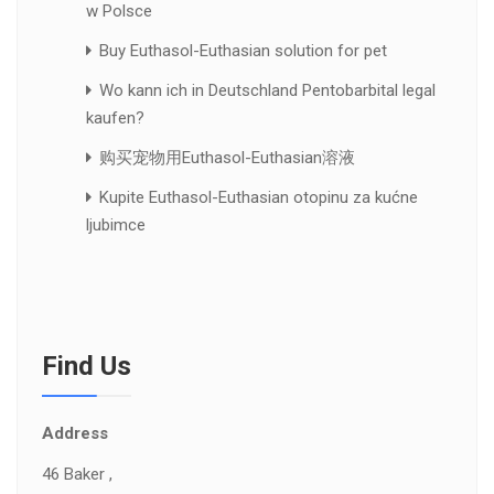
w Polsce
Buy Euthasol-Euthasian solution for pet
Wo kann ich in Deutschland Pentobarbital legal
kaufen?
购买宠物用Euthasol-Euthasian溶液
Kupite Euthasol-Euthasian otopinu za kućne
ljubimce
Find Us
Address
46 Baker ,