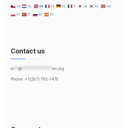
CS
NL
EN
FR
DE
IT
JA
KO
NO
PL
PT
RU
ES
Contact us
in
**
@
***************
on.org
Phone .+1(267) 792-1470