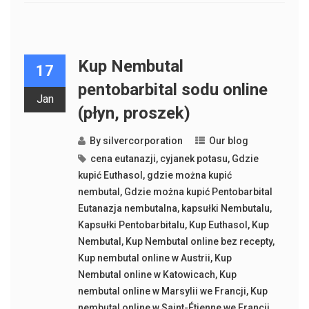
Kup Nembutal
17
pentobarbital sodu online
Jan
(płyn, proszek)
By
silvercorporation
Our blog
cena eutanazji
,
cyjanek potasu
,
Gdzie
kupić Euthasol
,
gdzie można kupić
nembutal
,
Gdzie można kupić Pentobarbital
Eutanazja nembutalna
,
kapsułki Nembutalu
,
Kapsułki Pentobarbitalu
,
Kup Euthasol
,
Kup
Nembutal
,
Kup Nembutal online bez recepty
,
Kup nembutal online w Austrii
,
Kup
Nembutal online w Katowicach
,
Kup
nembutal online w Marsylii we Francji
,
Kup
nembutal online w Saint-Étienne we Francji