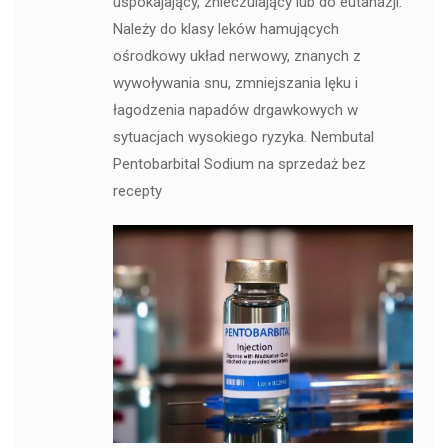
uspokajający, znieczulający lub do eutanazji.
Należy do klasy leków hamujących
ośrodkowy układ nerwowy, znanych z
wywoływania snu, zmniejszania lęku i
łagodzenia napadów drgawkowych w
sytuacjach wysokiego ryzyka. Nembutal
Pentobarbital Sodium na sprzedaż bez
recepty