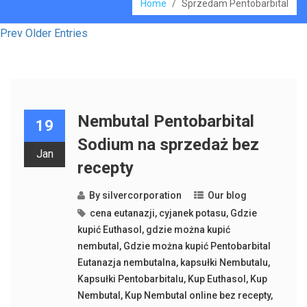
Home
/
Sprzedam Pentobarbital
Prev Older Entries
Nembutal Pentobarbital
19
Sodium na sprzedaż bez
Jan
recepty
By
silvercorporation
Our blog
cena eutanazji
,
cyjanek potasu
,
Gdzie
kupić Euthasol
,
gdzie można kupić
nembutal
,
Gdzie można kupić Pentobarbital
Eutanazja nembutalna
,
kapsułki Nembutalu
,
Kapsułki Pentobarbitalu
,
Kup Euthasol
,
Kup
Nembutal
,
Kup Nembutal online bez recepty
,