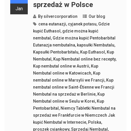
sprzedaż w Polsce
Jan
By
silvercorporation
Our blog
cena eutanazji
,
cyjanek potasu
,
Gdzie
kupić Euthasol
,
gdzie można kupić
nembutal
,
Gdzie można kupić Pentobarbital
Eutanazja nembutalna
,
kapsułki Nembutalu
,
Kapsułki Pentobarbitalu
,
Kup Euthasol
,
Kup
Nembutal
,
Kup Nembutal online bez recepty
,
Kup nembutal online w Austrii
,
Kup
Nembutal online w Katowicach
,
Kup
nembutal online w Marsylii we Francji
,
Kup
nembutal online w Saint-Étienne we Francji
Nembutal na sprzedaż w Berlinie
,
Kup
Nembutal online w Seulu w Korei
,
Kup
Pentobarbital
,
Niemcy Tabletki Nembutal na
sprzedaż we Frankfurcie w Niemczech Jak
kupić Nembutal w Internecie
,
Polska
,
proszek cyjankowy
,
Sprzedaj Nembutal
,