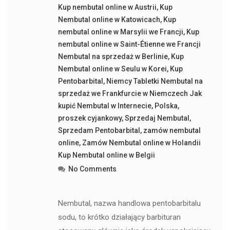
Kup nembutal online w Austrii
,
Kup
Nembutal online w Katowicach
,
Kup
nembutal online w Marsylii we Francji
,
Kup
nembutal online w Saint-Étienne we Francji
Nembutal na sprzedaż w Berlinie
,
Kup
Nembutal online w Seulu w Korei
,
Kup
Pentobarbital
,
Niemcy Tabletki Nembutal na
sprzedaż we Frankfurcie w Niemczech Jak
kupić Nembutal w Internecie
,
Polska
,
proszek cyjankowy
,
Sprzedaj Nembutal
,
Sprzedam Pentobarbital
,
zamów nembutal
online
,
Zamów Nembutal online w Holandii
Kup Nembutal online w Belgii
No Comments
Nembutal, nazwa handlowa pentobarbitalu
sodu, to krótko działający barbituran