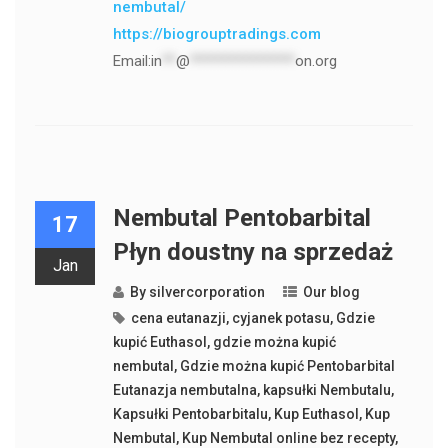
nembutal/
https://biogrouptradings.com
Email:
in
**
@
***************
on.org
Nembutal Pentobarbital
17
Płyn doustny na sprzedaż
Jan
By
silvercorporation
Our blog
cena eutanazji
,
cyjanek potasu
,
Gdzie
kupić Euthasol
,
gdzie można kupić
nembutal
,
Gdzie można kupić Pentobarbital
Eutanazja nembutalna
,
kapsułki Nembutalu
,
Kapsułki Pentobarbitalu
,
Kup Euthasol
,
Kup
Nembutal
,
Kup Nembutal online bez recepty
,