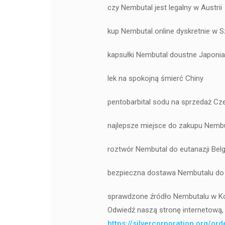
czy Nembutal jest legalny w Austrii
kup Nembutal online dyskretnie w S
kapsułki Nembutal doustne Japonia
lek na spokojną śmierć Chiny
pentobarbital sodu na sprzedaż Cz
najlepsze miejsce do zakupu Nembu
roztwór Nembutal do eutanazji Belg
bezpieczna dostawa Nembutalu do
sprawdzone źródło Nembutalu w Ko
Odwiedź naszą stronę internetową, 
https://silvercorporation.org/or