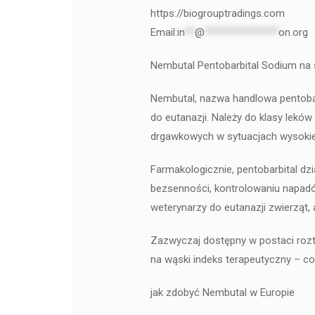
https://biogrouptradings.com
Email:
in
**
@
***************
on.org
Nembutal Pentobarbital Sodium na 
Nembutal, nazwa handlowa pentobarb
do eutanazji. Należy do klasy lek
drgawkowych w sytuacjach wysokieg
Farmakologicznie, pentobarbital d
bezsenności, kontrolowaniu napadó
weterynarzy do eutanazji zwierząt
Zazwyczaj dostępny w postaci roz
na wąski indeks terapeutyczny – co
jak zdobyć Nembutal w Europie