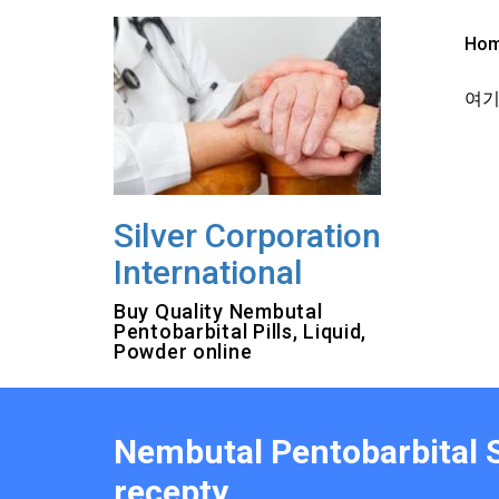
Skip
to
Ho
content
여기를
Silver Corporation
International
Buy Quality Nembutal
Pentobarbital Pills, Liquid,
Powder online
Nembutal Pentobarbital 
recepty