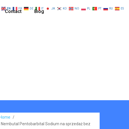
EN
FR
DE
IT
JA
KO
NO
PL
PT
RU
ES
Contact
Blog
Home
/
Nembutal Pentobarbital Sodium na sprzedaż bez