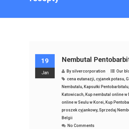
Nembutal Pentobarbit
19
By
silvercorporation
Our bl
Jan
cena eutanazji
,
cyjanek potasu
,
G
Nembutalu
,
Kapsułki Pentobarbitalu
Katowicach
,
Kup nembutal online w 
online w Seulu w Korei
,
Kup Pentobar
proszek cyjankowy
,
Sprzedaj Nembu
Belgii
No Comments