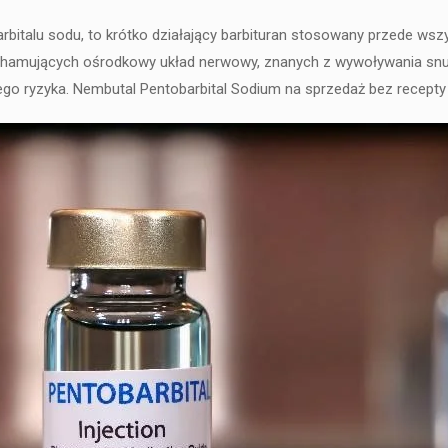
italu sodu, to krótko działający barbituran stosowany przede wszys
ów hamujących ośrodkowy układ nerwowy, znanych z wywoływania snu
o ryzyka. Nembutal Pentobarbital Sodium na sprzedaż bez recepty