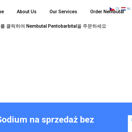
CS
NL
me
About Us
Our Services
Order Nembutal
 클릭하여 Nembutal Pentobarbital을 주문하세요
Sodium na sprzedaż bez