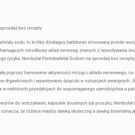
sprzedaż bez recepty
italu sodu, to krótko działający barbituran stosowany przede wszys
ów hamujących ośrodkowy układ nerwowy, znanych z wywoływania snu
o ryzyka. Nembutal Pentobarbital Sodium na sprzedaż bez recepty
ziała poprzez hamowanie aktywności mózgu i układu nerwowego, co c
w drgawkowych i wywoływaniu śpiączki w sytuacjach awaryjnych. Je
, a w niektórych jurysdykcjach do wspomaganego samobójstwa u pa
tworów do wstrzykiwań, kapsułek doustnych lub proszku, Nembutal
 oznacza, że ​​różnica między dawką skuteczną a dawką śmiertelną je