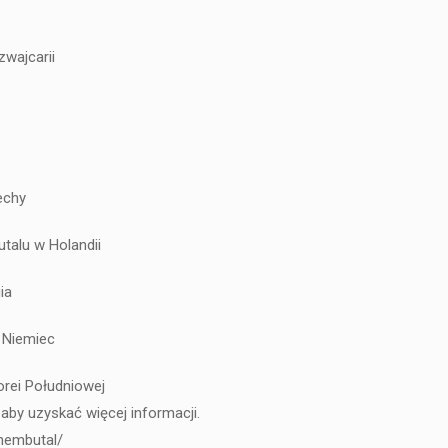
zwajcarii
echy
talu w Holandii
ia
 Niemiec
rei Południowej
aby uzyskać więcej informacji.
-nembutal/