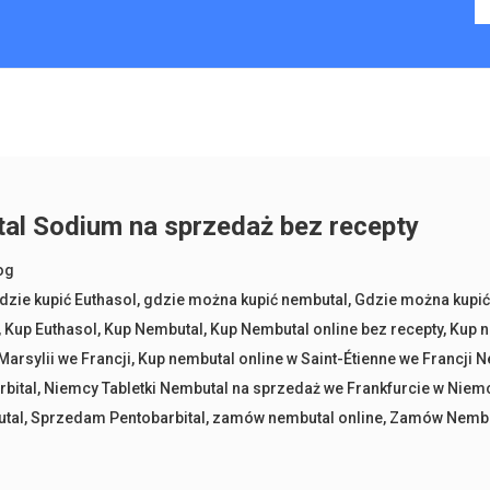
al Sodium na sprzedaż bez recepty
og
dzie kupić Euthasol
,
gdzie można kupić nembutal
,
Gdzie można kupić
,
Kup Euthasol
,
Kup Nembutal
,
Kup Nembutal online bez recepty
,
Kup n
Marsylii we Francji
,
Kup nembutal online w Saint-Étienne we Francji N
bital
,
Niemcy Tabletki Nembutal na sprzedaż we Frankfurcie w Niemc
tal
,
Sprzedam Pentobarbital
,
zamów nembutal online
,
Zamów Nembuta