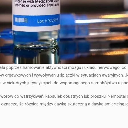
ziała poprzez hamowanie aktywności mózgu i układu nerwowego, co c
w drgawkowych i wywoływaniu śpiączki w sytuacjach awaryjnych. Je
, a w niektórych jurysdykcjach do wspomaganego samobójstwa u pa
tworów do wstrzykiwań, kapsułek doustnych lub proszku, Nembutal
 oznacza, że ​​różnica między dawką skuteczną a dawką śmiertelną je