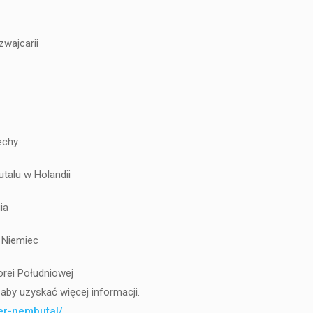
zwajcarii
echy
talu w Holandii
ia
 Niemiec
rei Południowej
aby uzyskać więcej informacji.
der-nembutal/