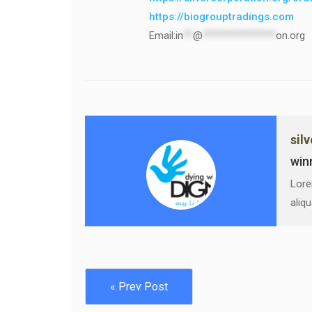
https://biogrouptradings.com
Email:
in
**
@
***************
on.org
sil
win
Lore
aliq
« Prev Post