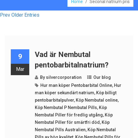
Home
/
Seconal natrium pris
Prev Older Entries
Vad är Nembutal
9
pentobarbitalnatrium?
Mar
By
silvercorporation
Our blog
Hur man köper Pentobarbital Online
,
Hur
man köper sekundärt natrium
,
Köp billigt
pentobarbitalpulver
,
Köp Nembutal online
,
Köp Nembutal P Nembutal Pills
,
Köp
Nembutal Piller för fredlig utgång
,
Köp
Nembutal Piller för smärtfri död
,
Köp
Nembutal Pills Australien
,
Köp Nembutal
Pills av hög kvalitet
,
Köp Nembutal Pills för