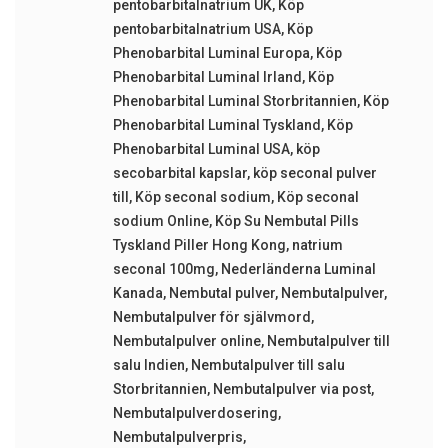
pentobarbitalnatrium UK
,
Köp
pentobarbitalnatrium USA
,
Köp
Phenobarbital Luminal Europa
,
Köp
Phenobarbital Luminal Irland
,
Köp
Phenobarbital Luminal Storbritannien
,
Köp
Phenobarbital Luminal Tyskland
,
Köp
Phenobarbital Luminal USA
,
köp
secobarbital kapslar
,
köp seconal pulver
till
,
Köp seconal sodium
,
Köp seconal
sodium Online
,
Köp Su Nembutal Pills
Tyskland Piller Hong Kong
,
natrium
seconal 100mg
,
Nederländerna Luminal
Kanada
,
Nembutal pulver
,
Nembutalpulver
,
Nembutalpulver för självmord
,
Nembutalpulver online
,
Nembutalpulver till
salu Indien
,
Nembutalpulver till salu
Storbritannien
,
Nembutalpulver via post
,
Nembutalpulverdosering
,
Nembutalpulverpris
,