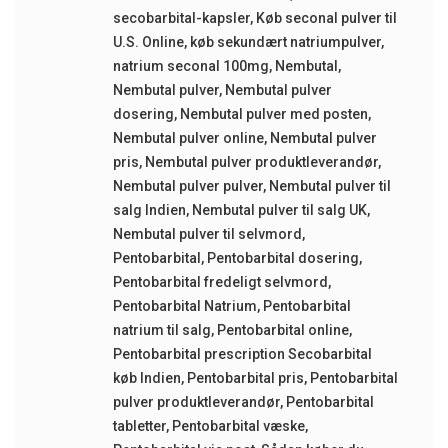
secobarbital-kapsler
,
Køb seconal pulver til
U.S. Online
,
køb sekundært natriumpulver
,
natrium seconal 100mg
,
Nembutal
,
Nembutal pulver
,
Nembutal pulver
dosering
,
Nembutal pulver med posten
,
Nembutal pulver online
,
Nembutal pulver
pris
,
Nembutal pulver produktleverandør
,
Nembutal pulver pulver
,
Nembutal pulver til
salg Indien
,
Nembutal pulver til salg UK
,
Nembutal pulver til selvmord
,
Pentobarbital
,
Pentobarbital dosering
,
Pentobarbital fredeligt selvmord
,
Pentobarbital Natrium
,
Pentobarbital
natrium til salg
,
Pentobarbital online
,
Pentobarbital prescription Secobarbital
køb Indien
,
Pentobarbital pris
,
Pentobarbital
pulver produktleverandør
,
Pentobarbital
tabletter
,
Pentobarbital væske
,