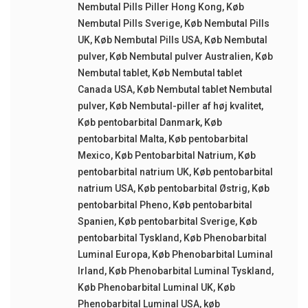
Nembutal Pills Piller Hong Kong
,
Køb
Nembutal Pills Sverige
,
Køb Nembutal Pills
UK
,
Køb Nembutal Pills USA
,
Køb Nembutal
pulver
,
Køb Nembutal pulver Australien
,
Køb
Nembutal tablet
,
Køb Nembutal tablet
Canada USA
,
Køb Nembutal tablet Nembutal
pulver
,
Køb Nembutal-piller af høj kvalitet
,
Køb pentobarbital Danmark
,
Køb
pentobarbital Malta
,
Køb pentobarbital
Mexico
,
Køb Pentobarbital Natrium
,
Køb
pentobarbital natrium UK
,
Køb pentobarbital
natrium USA
,
Køb pentobarbital Østrig
,
Køb
pentobarbital Pheno
,
Køb pentobarbital
Spanien
,
Køb pentobarbital Sverige
,
Køb
pentobarbital Tyskland
,
Køb Phenobarbital
Luminal Europa
,
Køb Phenobarbital Luminal
Irland
,
Køb Phenobarbital Luminal Tyskland
,
Køb Phenobarbital Luminal UK
,
Køb
Phenobarbital Luminal USA
,
køb