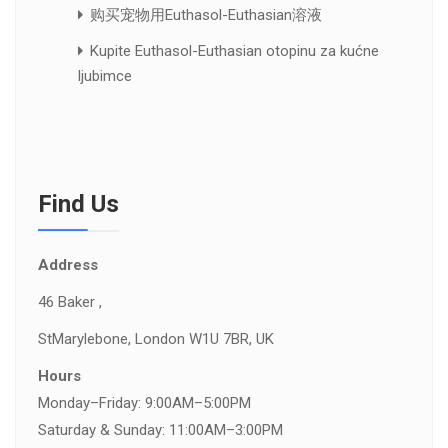
购买宠物用Euthasol-Euthasian溶液
Kupite Euthasol-Euthasian otopinu za kućne
ljubimce
Find Us
Address
46 Baker ,
St
Marylebone, London W1U 7BR, UK
Hours
Monday–Friday: 9:00AM–5:00PM
Saturday & Sunday: 11:00AM–3:00PM