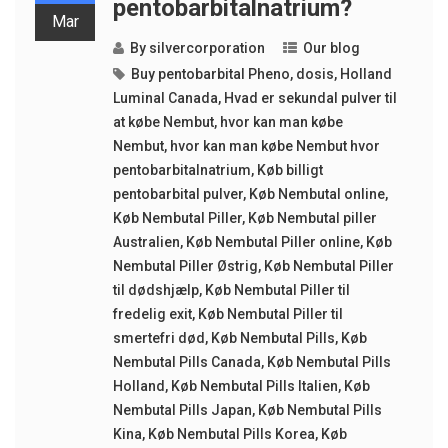
pentobarbitalnatrium?
Mar
By
silvercorporation
Our blog
Buy pentobarbital Pheno
,
dosis
,
Holland
Luminal Canada
,
Hvad er sekundal pulver til
at købe Nembut
,
hvor kan man købe
Nembut
,
hvor kan man købe Nembut hvor
pentobarbitalnatrium
,
Køb billigt
pentobarbital pulver
,
Køb Nembutal online
,
Køb Nembutal Piller
,
Køb Nembutal piller
Australien
,
Køb Nembutal Piller online
,
Køb
Nembutal Piller Østrig
,
Køb Nembutal Piller
til dødshjælp
,
Køb Nembutal Piller til
fredelig exit
,
Køb Nembutal Piller til
smertefri død
,
Køb Nembutal Pills
,
Køb
Nembutal Pills Canada
,
Køb Nembutal Pills
Holland
,
Køb Nembutal Pills Italien
,
Køb
Nembutal Pills Japan
,
Køb Nembutal Pills
Kina
,
Køb Nembutal Pills Korea
,
Køb