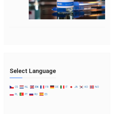
Select Language
CS
NL
EN
FR
DE
IT
JA
KO
NO
PL
PT
RU
ES