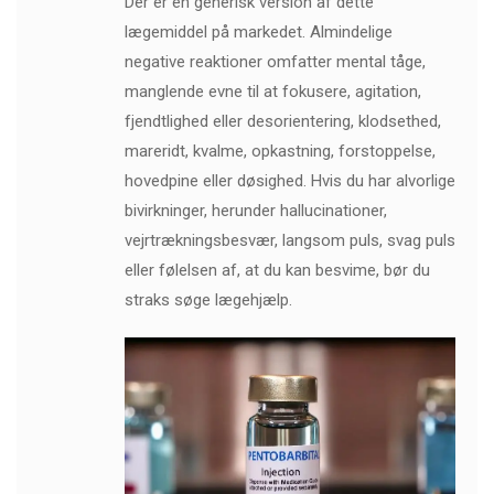
Der er en generisk version af dette
lægemiddel på markedet. Almindelige
negative reaktioner omfatter mental tåge,
manglende evne til at fokusere, agitation,
fjendtlighed eller desorientering, klodsethed,
mareridt, kvalme, opkastning, forstoppelse,
hovedpine eller døsighed. Hvis du har alvorlige
bivirkninger, herunder hallucinationer,
vejrtrækningsbesvær, langsom puls, svag puls
eller følelsen af, at du kan besvime, bør du
straks søge lægehjælp.