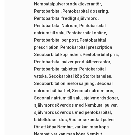
Nembutalpulverproduktleverantör
,
Pentobarbital
,
Pentobarbital dosering
,
Pentobarbital fredligt självmord
,
Pentobarbital Natrium
,
Pentobarbital
natrium till salu
,
Pentobarbital online
,
Pentobarbital per post
,
Pentobarbital
prescription
,
Pentobarbital prescription
Secobarbital köp Indien
,
Pentobarbital pris
,
Pentobarbital pulver produktleverantör
,
Pentobarbital tabletter
,
Pentobarbital
vätska
,
Secobarbital köp Storbritannien
,
Secobarbital onlineförsäljning
,
Seconal
natrium hållbarhet
,
Seconal natrium pris
,
Seconal natrium till salu
,
självmordsdoser
,
självmordsöverdos med Nembutal pulver
,
självmordsöverdos med pentobarbital
,
tablettdoser dos
,
Vad är sekundalt pulver
för att köpa Nembut
,
var kan man köpa
Nembut
,
var kan man köpa Nembut