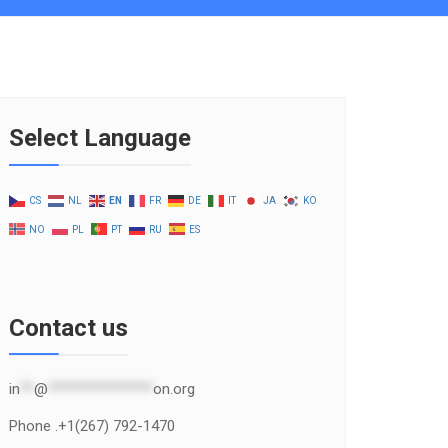
Select Language
CS
NL
EN
FR
DE
IT
JA
KO
NO
PL
PT
RU
ES
Contact us
in
**
@
***************
on.org
Phone .+1(267) 792-1470