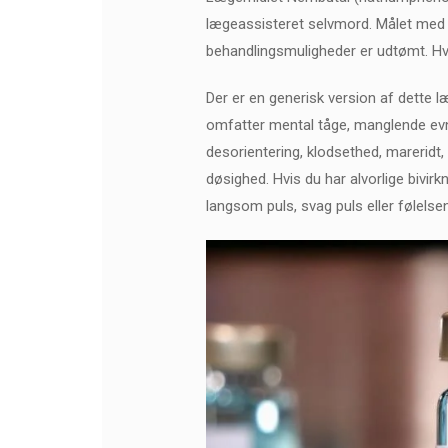
lægeassisteret selvmord. Målet med eu
behandlingsmuligheder er udtømt. H
Der er en generisk version af dette 
omfatter mental tåge, manglende evne t
desorientering, klodsethed, mareridt,
døsighed. Hvis du har alvorlige bivirk
langsom puls, svag puls eller følelse