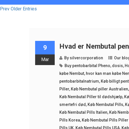
Prev Older Entries
Hvad er Nembutal pen
9
By
silvercorporation
Our blo
Mar
Buy pentobarbital Pheno
,
dosis
,
Ho
købe Nembut
,
hvor kan man købe Ne
pentobarbitalnatrium
,
Køb billigt pen
Piller
,
Køb Nembutal piller Australien
Køb Nembutal Piller til dødshjælp
,
Kø
smertefri død
,
Køb Nembutal Pills
,
K
Køb Nembutal Pills Italien
,
Køb Nembu
Pills Korea
,
Køb Nembutal Pills Pill
Pills UK
,
Køb Nembutal Pills USA
,
Køb