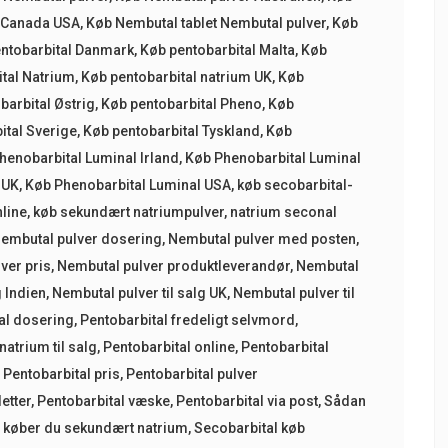
t Canada USA
,
Køb Nembutal tablet Nembutal pulver
,
Køb
ntobarbital Danmark
,
Køb pentobarbital Malta
,
Køb
tal Natrium
,
Køb pentobarbital natrium UK
,
Køb
barbital Østrig
,
Køb pentobarbital Pheno
,
Køb
ital Sverige
,
Køb pentobarbital Tyskland
,
Køb
henobarbital Luminal Irland
,
Køb Phenobarbital Luminal
 UK
,
Køb Phenobarbital Luminal USA
,
køb secobarbital-
nline
,
køb sekundært natriumpulver
,
natrium seconal
embutal pulver dosering
,
Nembutal pulver med posten
,
ver pris
,
Nembutal pulver produktleverandør
,
Nembutal
g Indien
,
Nembutal pulver til salg UK
,
Nembutal pulver til
al dosering
,
Pentobarbital fredeligt selvmord
,
natrium til salg
,
Pentobarbital online
,
Pentobarbital
,
Pentobarbital pris
,
Pentobarbital pulver
etter
,
Pentobarbital væske
,
Pentobarbital via post
,
Sådan
 køber du sekundært natrium
,
Secobarbital køb