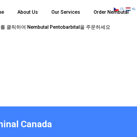
CS
NL
me
About Us
Our Services
Order Nembutal
 클릭하여 Nembutal Pentobarbital을 주문하세요
minal Canada