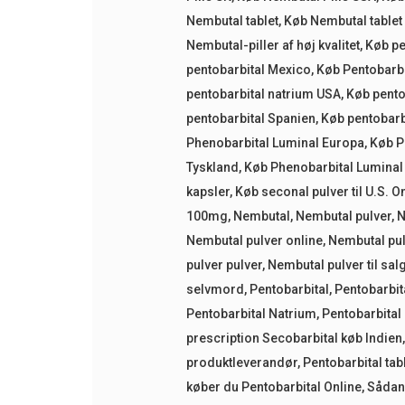
Nembutal tablet
,
Køb Nembutal table
Nembutal-piller af høj kvalitet
,
Køb pe
pentobarbital Mexico
,
Køb Pentobarbi
pentobarbital natrium USA
,
Køb pento
pentobarbital Spanien
,
Køb pentobarb
Phenobarbital Luminal Europa
,
Køb P
Tyskland
,
Køb Phenobarbital Luminal
kapsler
,
Køb seconal pulver til U.S. O
100mg
,
Nembutal
,
Nembutal pulver
,
N
Nembutal pulver online
,
Nembutal pul
pulver pulver
,
Nembutal pulver til sal
selvmord
,
Pentobarbital
,
Pentobarbit
Pentobarbital Natrium
,
Pentobarbital 
prescription Secobarbital køb Indien
produktleverandør
,
Pentobarbital tabl
køber du Pentobarbital Online
,
Sådan