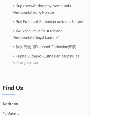
Kup roztwór doustny Nembutalu
Pentobarbitalu w Polsce
Buy Euthasol-Euthasian solution for pet
Wo kann ich in Deutschland
Pentobarbital legal kaufen?
购买宠物用Euthasol-Euthasian溶液
Kupite Euthasol-Euthasian otopinu za
kućne ljubimce
Find Us
Address
46 Baker ,