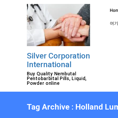
Skip
to
Ho
content
여기를
Silver Corporation
International
Buy Quality Nembutal
Pentobarbital Pills, Liquid,
Powder online
Tag Archive : Holland Lu