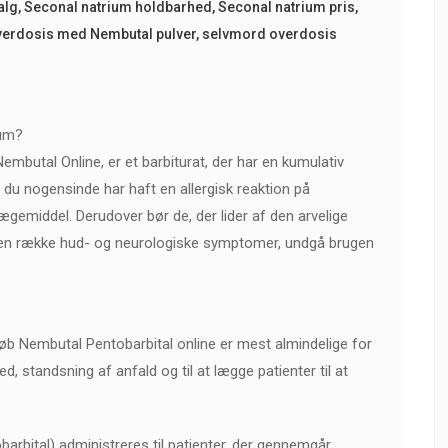
alg
,
Seconal natrium holdbarhed
,
Seconal natrium pris
,
erdosis med Nembutal pulver
,
selvmord overdosis
ium?
mbutal Online, er et barbiturat, der har en kumulativ
 du nogensinde har haft en allergisk reaktion på
lægemiddel. Derudover bør de, der lider af den arvelige
 i en række hud- og neurologiske symptomer, undgå brugen
køb Nembutal Pentobarbital online er mest almindelige for
d, standsning af anfald og til at lægge patienter til at
rbital) administreres til patienter, der gennemgår