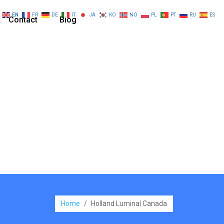
EN
FR
DE
IT
JA
KO
NO
PL
PT
RU
ES
Contact
Blog
Home
/
Holland Luminal Canada