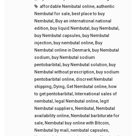
affordable Nembutal online
,
authentic
Nembutal for sale
,
best place to buy
Nembutal
,
Buy an international national
edition
,
buy liquid Nembutal
,
buy Nembutal
,
buy Nembutal capsules
,
buy Nembutal
injection
,
buy nembutal online
,
Buy
Nembutal online in Denmark
,
buy Nembutal
sodium
,
buy Nembutal sodium
pentobarbital
,
buy Nembutal solution
,
buy
Nembutal without prescription
,
buy sodium
pentobarbital online
,
discreet Nembutal
shipping
,
Dying
,
Get Nembutal online
,
how
to get pentobarbital
,
International sales of
nembutal
,
legal Nembutal online
,
legit
Nembutal suppliers
,
Nembutal
,
Nembutal
availability online
,
Nembutal barbiturate for
sale
,
Nembutal buy online with Bitcoin
,
Nembutal by mail
,
nembutal capsules
,