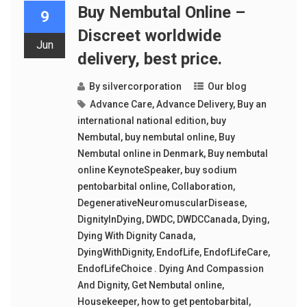
Buy Nembutal Online –
9
Discreet worldwide
Jun
delivery, best price.
By
silvercorporation
Our blog
Advance Care
,
Advance Delivery
,
Buy an
international national edition
,
buy
Nembutal
,
buy nembutal online
,
Buy
Nembutal online in Denmark
,
Buy nembutal
online KeynoteSpeaker
,
buy sodium
pentobarbital online
,
Collaboration
,
DegenerativeNeuromuscularDisease
,
DignityInDying
,
DWDC
,
DWDCCanada
,
Dying
,
Dying With Dignity Canada
,
DyingWithDignity
,
EndofLife
,
EndofLifeCare
,
EndofLifeChoice . Dying And Compassion
And Dignity
,
Get Nembutal online
,
Housekeeper
,
how to get pentobarbital
,