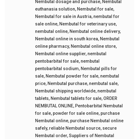
Nembutal dosage and purchase
,
Nembutal
euthanasia solution
,
Nembutal for sale
,
Nembutal for sale in Austria
,
nembutal for
sale online
,
Nembutal for veterinary use
,
nembutal online
,
Nembutal online delivery
,
Nembutal online in south korea
,
Nembutal
online pharmacy
,
Nembutal online store
,
Nembutal online supplier
,
nembutal
pentobarbital for sale
,
nembutal
pentobarbital sodium
,
Nembutal pills for
sale
,
Nembutal powder for sale
,
nembutal
price
,
Nembutal purchase
,
nembutal sale
,
Nembutal shipping worldwide
,
nembutal
tablets
,
Nembutal tablets for sale
,
ORDER
NEMBUTAL ONLINE
,
Pentobarbital Nembutal
for sale
,
powder for sale online
,
purchase
Nembutal online
,
purchase Nembutal online
safely
,
reliable Nembutal source
,
secure
Nembutal order
,
Suppliers of Nembutal