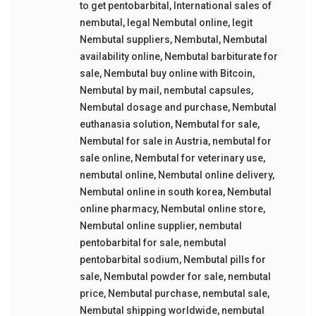
to get pentobarbital
,
International sales of
nembutal
,
legal Nembutal online
,
legit
Nembutal suppliers
,
Nembutal
,
Nembutal
availability online
,
Nembutal barbiturate for
sale
,
Nembutal buy online with Bitcoin
,
Nembutal by mail
,
nembutal capsules
,
Nembutal dosage and purchase
,
Nembutal
euthanasia solution
,
Nembutal for sale
,
Nembutal for sale in Austria
,
nembutal for
sale online
,
Nembutal for veterinary use
,
nembutal online
,
Nembutal online delivery
,
Nembutal online in south korea
,
Nembutal
online pharmacy
,
Nembutal online store
,
Nembutal online supplier
,
nembutal
pentobarbital for sale
,
nembutal
pentobarbital sodium
,
Nembutal pills for
sale
,
Nembutal powder for sale
,
nembutal
price
,
Nembutal purchase
,
nembutal sale
,
Nembutal shipping worldwide
,
nembutal