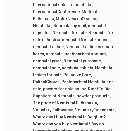
International sales of nembutal
,
InternationalConference
,
Medical
Euthanasia
,
MotorNeuronDisease
,
Nembutal
,
Nembutal by mail
,
nembutal
capsules
,
Nembutal for sale
,
Nembutal for
sale in Austria
,
nembutal for sale online
,
nembutal online
,
Nembutal online in south
korea
,
nembutal pentobarbital sodium
,
nembutal price
,
Nembutal purchase
,
nembutal sale
,
nembutal tablets
,
Nembutal
tablets for sale
,
Palliative Care
,
PatientChoice
,
Pentobarbital Nembutal for
sale
,
powder for sale online
,
Right To Die
,
Suppliers of Nembutal powder products
,
The price of Nembutal Euthanasia
,
Voluntary Euthanasia
,
VoluntaryEuthanasia
,
Where can I buy Nembutal in Belgium?
Where can you buy Nembutal? Buy an