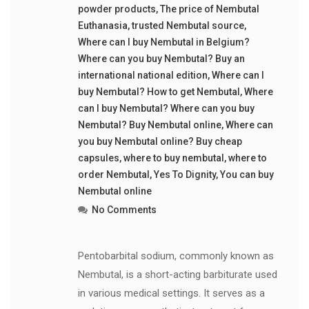
powder products
,
The price of Nembutal
Euthanasia
,
trusted Nembutal source
,
Where can I buy Nembutal in Belgium?
Where can you buy Nembutal? Buy an
international national edition
,
Where can I
buy Nembutal? How to get Nembutal
,
Where
can I buy Nembutal? Where can you buy
Nembutal? Buy Nembutal online
,
Where can
you buy Nembutal online? Buy cheap
capsules
,
where to buy nembutal
,
where to
order Nembutal
,
Yes To Dignity
,
You can buy
Nembutal online
No Comments
Pentobarbital sodium, commonly known as
Nembutal, is a short-acting barbiturate used
in various medical settings. It serves as a