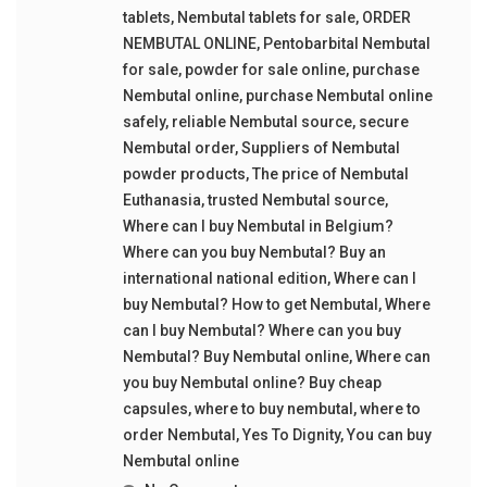
tablets
,
Nembutal tablets for sale
,
ORDER
NEMBUTAL ONLINE
,
Pentobarbital Nembutal
for sale
,
powder for sale online
,
purchase
Nembutal online
,
purchase Nembutal online
safely
,
reliable Nembutal source
,
secure
Nembutal order
,
Suppliers of Nembutal
powder products
,
The price of Nembutal
Euthanasia
,
trusted Nembutal source
,
Where can I buy Nembutal in Belgium?
Where can you buy Nembutal? Buy an
international national edition
,
Where can I
buy Nembutal? How to get Nembutal
,
Where
can I buy Nembutal? Where can you buy
Nembutal? Buy Nembutal online
,
Where can
you buy Nembutal online? Buy cheap
capsules
,
where to buy nembutal
,
where to
order Nembutal
,
Yes To Dignity
,
You can buy
Nembutal online