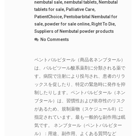
nembutal sale
,
nembutal tablets
,
Nembutal
tablets for sale
,
Palliative Care
,
PatientChoice
,
Pentobarbital Nembutal for
sale
,
powder for sale online
,
Right To Die
,
Suppliers of Nembutal powder products
No Comments
ペントバルビタール（商品名ネンブタール）
は、バルビツール酸系薬剤に分類される薬で
す。病院で注射により投与され、患者のリラ
ックスを促したり、特定の緊急時に発作を抑
制したりします。ペントバルビタール（ネン
ブタール）は、習慣性および依存性のリスク
があるため、規制薬物（スケジュールII）に
指定されています。最も一般的な副作用は眠
気です。 ネンブタール（ペントバルビター
ル）：用途、副作用、よくある質問など