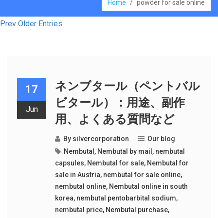
Home
/
powder for sale online
Prev Older Entries
ネンブタール（ペントバル
17
ビタール）：用途、副作
Jun
用、よくある質問など
By
silvercorporation
Our blog
Nembutal
,
Nembutal by mail
,
nembutal
capsules
,
Nembutal for sale
,
Nembutal for
sale in Austria
,
nembutal for sale online
,
nembutal online
,
Nembutal online in south
korea
,
nembutal pentobarbital sodium
,
nembutal price
,
Nembutal purchase
,