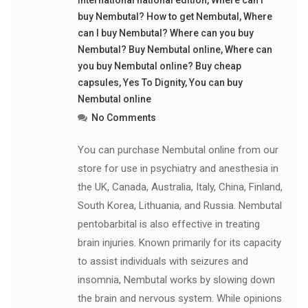
international national edition
,
Where can I
buy Nembutal? How to get Nembutal
,
Where
can I buy Nembutal? Where can you buy
Nembutal? Buy Nembutal online
,
Where can
you buy Nembutal online? Buy cheap
capsules
,
Yes To Dignity
,
You can buy
Nembutal online
No Comments
You can purchase Nembutal online from our
store for use in psychiatry and anesthesia in
the UK, Canada, Australia, Italy, China, Finland,
South Korea, Lithuania, and Russia. Nembutal
pentobarbital is also effective in treating
brain injuries. Known primarily for its capacity
to assist individuals with seizures and
insomnia, Nembutal works by slowing down
the brain and nervous system. While opinions