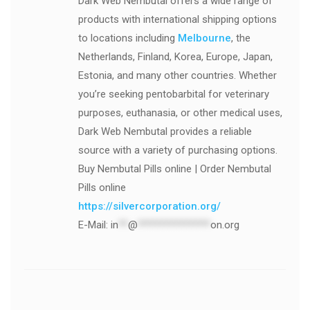
Dark Web Nembutal offers a wide range of
products with international shipping options
to locations including
Melbourne
, the
Netherlands, Finland, Korea, Europe, Japan,
Estonia, and many other countries. Whether
you’re seeking pentobarbital for veterinary
purposes, euthanasia, or other medical uses,
Dark Web Nembutal provides a reliable
source with a variety of purchasing options.
Buy Nembutal Pills online | Order Nembutal
Pills online
https://silvercorporation.org/
E-Mail:
in
**
@
***************
on.org