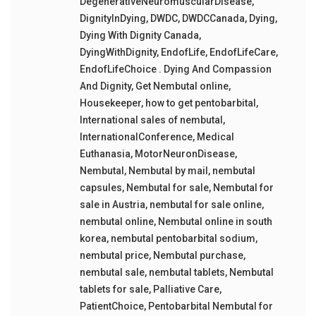
DegenerativeNeuromuscularDisease
,
DignityInDying
,
DWDC
,
DWDCCanada
,
Dying
,
Dying With Dignity Canada
,
DyingWithDignity
,
EndofLife
,
EndofLifeCare
,
EndofLifeChoice . Dying And Compassion
And Dignity
,
Get Nembutal online
,
Housekeeper
,
how to get pentobarbital
,
International sales of nembutal
,
InternationalConference
,
Medical
Euthanasia
,
MotorNeuronDisease
,
Nembutal
,
Nembutal by mail
,
nembutal
capsules
,
Nembutal for sale
,
Nembutal for
sale in Austria
,
nembutal for sale online
,
nembutal online
,
Nembutal online in south
korea
,
nembutal pentobarbital sodium
,
nembutal price
,
Nembutal purchase
,
nembutal sale
,
nembutal tablets
,
Nembutal
tablets for sale
,
Palliative Care
,
PatientChoice
,
Pentobarbital Nembutal for