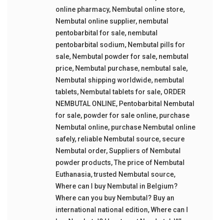
online pharmacy
,
Nembutal online store
,
Nembutal online supplier
,
nembutal
pentobarbital for sale
,
nembutal
pentobarbital sodium
,
Nembutal pills for
sale
,
Nembutal powder for sale
,
nembutal
price
,
Nembutal purchase
,
nembutal sale
,
Nembutal shipping worldwide
,
nembutal
tablets
,
Nembutal tablets for sale
,
ORDER
NEMBUTAL ONLINE
,
Pentobarbital Nembutal
for sale
,
powder for sale online
,
purchase
Nembutal online
,
purchase Nembutal online
safely
,
reliable Nembutal source
,
secure
Nembutal order
,
Suppliers of Nembutal
powder products
,
The price of Nembutal
Euthanasia
,
trusted Nembutal source
,
Where can I buy Nembutal in Belgium?
Where can you buy Nembutal? Buy an
international national edition
,
Where can I