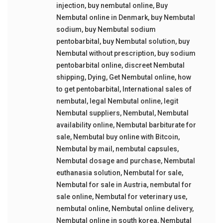
injection
,
buy nembutal online
,
Buy
Nembutal online in Denmark
,
buy Nembutal
sodium
,
buy Nembutal sodium
pentobarbital
,
buy Nembutal solution
,
buy
Nembutal without prescription
,
buy sodium
pentobarbital online
,
discreet Nembutal
shipping
,
Dying
,
Get Nembutal online
,
how
to get pentobarbital
,
International sales of
nembutal
,
legal Nembutal online
,
legit
Nembutal suppliers
,
Nembutal
,
Nembutal
availability online
,
Nembutal barbiturate for
sale
,
Nembutal buy online with Bitcoin
,
Nembutal by mail
,
nembutal capsules
,
Nembutal dosage and purchase
,
Nembutal
euthanasia solution
,
Nembutal for sale
,
Nembutal for sale in Austria
,
nembutal for
sale online
,
Nembutal for veterinary use
,
nembutal online
,
Nembutal online delivery
,
Nembutal online in south korea
,
Nembutal