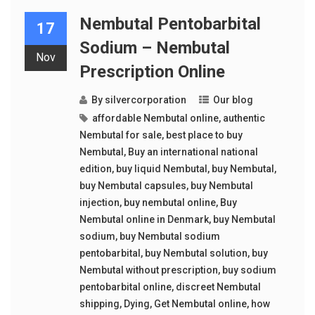
Nembutal Pentobarbital
17
Sodium – Nembutal
Nov
Prescription Online
By
silvercorporation
Our blog
affordable Nembutal online
,
authentic
Nembutal for sale
,
best place to buy
Nembutal
,
Buy an international national
edition
,
buy liquid Nembutal
,
buy Nembutal
,
buy Nembutal capsules
,
buy Nembutal
injection
,
buy nembutal online
,
Buy
Nembutal online in Denmark
,
buy Nembutal
sodium
,
buy Nembutal sodium
pentobarbital
,
buy Nembutal solution
,
buy
Nembutal without prescription
,
buy sodium
pentobarbital online
,
discreet Nembutal
shipping
,
Dying
,
Get Nembutal online
,
how