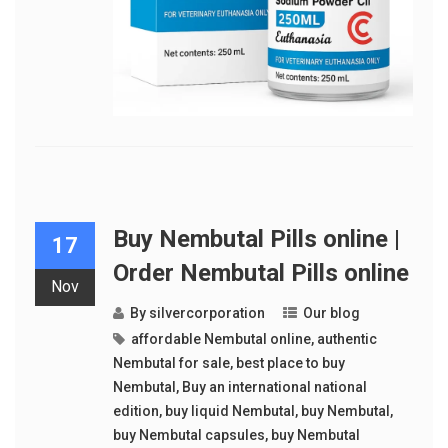
Buy Nembutal Pills online |
17
Order Nembutal Pills online
Nov
By
silvercorporation
Our blog
affordable Nembutal online
,
authentic
Nembutal for sale
,
best place to buy
Nembutal
,
Buy an international national
edition
,
buy liquid Nembutal
,
buy Nembutal
,
buy Nembutal capsules
,
buy Nembutal