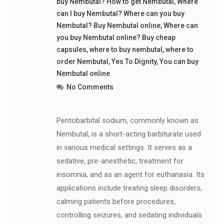
buy Nembutal? How to get Nembutal
,
Where
can I buy Nembutal? Where can you buy
Nembutal? Buy Nembutal online
,
Where can
you buy Nembutal online? Buy cheap
capsules
,
where to buy nembutal
,
where to
order Nembutal
,
Yes To Dignity
,
You can buy
Nembutal online
No Comments
Pentobarbital sodium, commonly known as
Nembutal, is a short-acting barbiturate used
in various medical settings. It serves as a
sedative, pre-anesthetic, treatment for
insomnia, and as an agent for euthanasia. Its
applications include treating sleep disorders,
calming patients before procedures,
controlling seizures, and sedating individuals