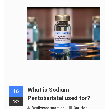
What is Sodium
16
Pentobarbital used for?
Nov
By
silvercorporation
Our blog