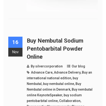
Buy Nembutal Sodium
16
Pentobarbital Powder
Nov
Online
By
silvercorporation
Our blog
Advance Care
,
Advance Delivery
,
Buy an
international national edition
,
buy
Nembutal
,
buy nembutal online
,
Buy
Nembutal online in Denmark
,
Buy nembutal
online KeynoteSpeaker
,
buy sodium
pentobarbital online
,
Collaboration
,