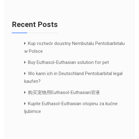
Recent Posts
Kup roztwór doustny Nembutalu Pentobarbitalu
w Polsce
Buy Euthasol-Euthasian solution for pet
Wo kann ich in Deutschland Pentobarbital legal
kaufen?
购买宠物用Euthasol-Euthasian溶液
Kupite Euthasol-Euthasian otopinu za kućne
ljubimce