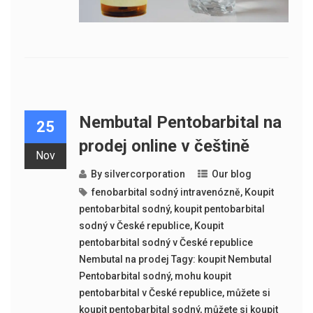
Nembutal Pentobarbital na
25
prodej online v češtině
Nov
By
silvercorporation
Our blog
fenobarbital sodný intravenózně
,
Koupit
pentobarbital sodný
,
koupit pentobarbital
sodný v České republice
,
Koupit
pentobarbital sodný v České republice
Nembutal na prodej Tagy: koupit Nembutal
Pentobarbital sodný
,
mohu koupit
pentobarbital v České republice
,
můžete si
koupit pentobarbital sodný
,
můžete si koupit