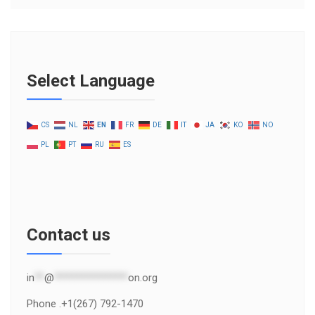
Select Language
CS
NL
EN
FR
DE
IT
JA
KO
NO
PL
PT
RU
ES
Contact us
in
**
@
***************
on.org
Phone .+1(267) 792-1470