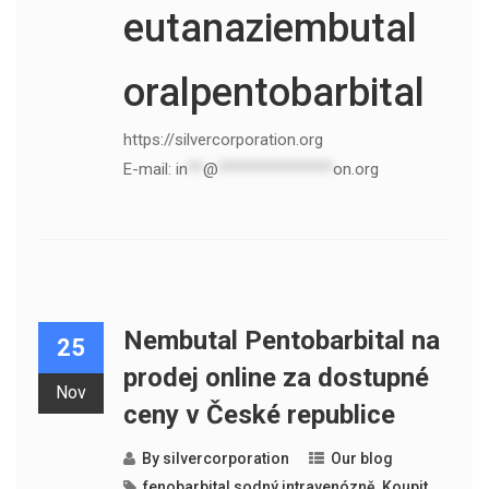
eutanaziembutal
oralpentobarbital
https://silvercorporation.org
E-mail:
in
**
@
***************
on.org
Nembutal Pentobarbital na
25
prodej online za dostupné
Nov
ceny v České republice
By
silvercorporation
Our blog
fenobarbital sodný intravenózně
,
Koupit