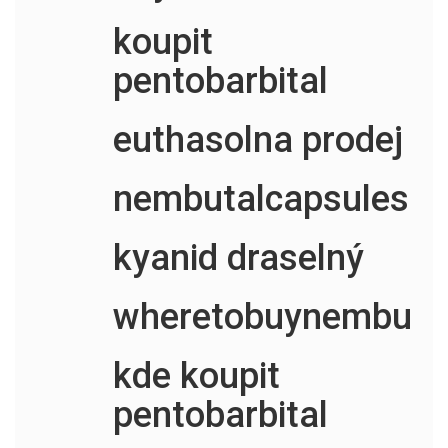
koupit
pentobarbital
euthasolna prodej
nembutalcapsules
kyanid draselný
wheretobuynembuta
kde koupit
pentobarbital