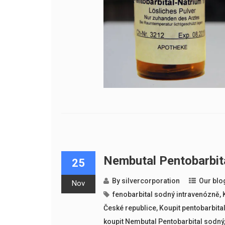
Nembutal Pentobarbita
25
By
silvercorporation
Our blo
Nov
fenobarbital sodný intravenózně
,
České republice
,
Koupit pentobarbita
koupit Nembutal Pentobarbital sodný