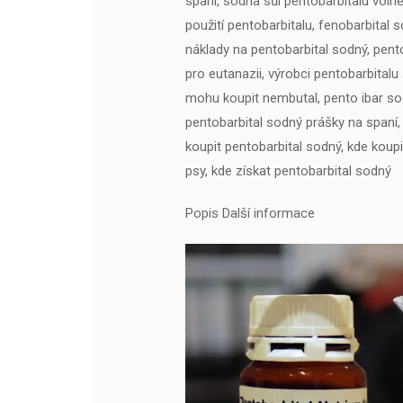
spaní, sodná sůl pentobarbitalu volně
použití pentobarbitalu, fenobarbital 
náklady na pentobarbital sodný, pento
pro eutanazii, výrobci pentobarbitalu 
mohu koupit nembutal, pento ibar so
pentobarbital sodný prášky na spaní,
koupit pentobarbital sodný, kde koupi
psy, kde získat pentobarbital sodný
Popis Další informace