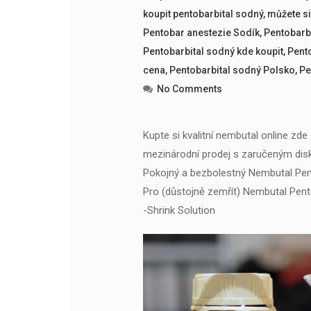
koupit pentobarbital sodný
,
můžete si
Pentobar anestezie Sodík
,
Pentobarbi
Pentobarbital sodný kde koupit
,
Pent
cena
,
Pentobarbital sodný Polsko
,
Pe
No Comments
Kupte si kvalitní nembutal online zde
mezinárodní prodej s zaručeným dis
Pokojný a bezbolestný Nembutal Pent
Pro (důstojně zemřít) Nembutal Pent
-Shrink Solution