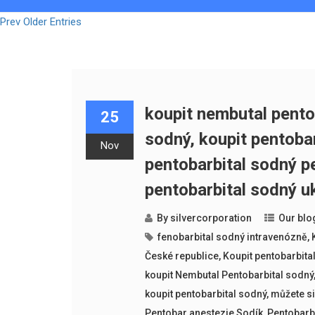
Prev Older Entries
koupit nembutal pentob
25
sodný, koupit pentoba
Nov
pentobarbital sodný p
pentobarbital sodný u
By
silvercorporation
Our blo
fenobarbital sodný intravenózně
,
České republice
,
Koupit pentobarbita
koupit Nembutal Pentobarbital sodný
koupit pentobarbital sodný
,
můžete si
Pentobar anestezie Sodík
,
Pentobarbi