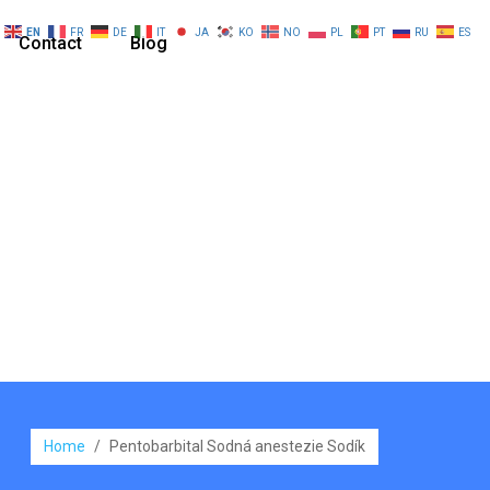
EN
FR
DE
IT
JA
KO
NO
PL
PT
RU
ES
Contact
Blog
Home
/
Pentobarbital Sodná anestezie Sodík