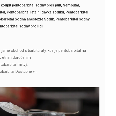
 koupit pentobarbital sodný přes pult
,
Nembutal
,
tal
,
Pentobarbital letální dávka sodíku
,
Pentobarbital
obarbital Sodná anestezie Sodík
,
Pentobarbital sodný
ntobarbital sodný pro lidi
 . jsme obchod s barbituráty, kde je pentobarbital na
krétním doručením
obarbital mrtvý.
obarbital Dostupné v .