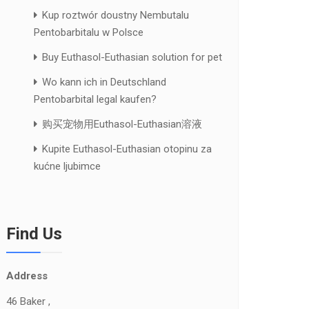
Kup roztwór doustny Nembutalu
Pentobarbitalu w Polsce
Buy Euthasol-Euthasian solution for pet
Wo kann ich in Deutschland
Pentobarbital legal kaufen?
购买宠物用Euthasol-Euthasian溶液
Kupite Euthasol-Euthasian otopinu za
kućne ljubimce
Find Us
Address
46 Baker ,