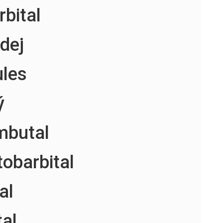
rbital
dej
les
ý
mbutal
tobarbital
al
tal