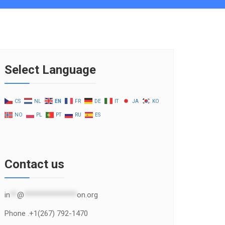
Select Language
CS
NL
EN
FR
DE
IT
JA
KO
NO
PL
PT
RU
ES
Contact us
in
**
@
***************
on.org
Phone .+1(267) 792-1470