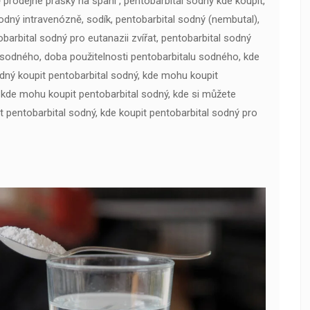
 prodejné prášky na spaní , pentobarbital sodný kde koupit,
sodný intravenózně, sodík, pentobarbital sodný (nembutal),
barbital sodný pro eutanazii zvířat, pentobarbital sodný
sodného, ​​doba použitelnosti pentobarbitalu sodného, ​​kde
dný koupit pentobarbital sodný, kde mohu koupit
 kde mohu koupit pentobarbital sodný, kde si můžete
t pentobarbital sodný, kde koupit pentobarbital sodný pro