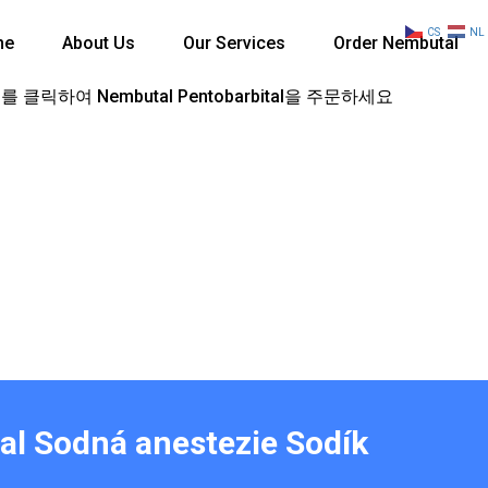
CS
NL
me
About Us
Our Services
Order Nembutal
 클릭하여 Nembutal Pentobarbital을 주문하세요
tal Sodná anestezie Sodík