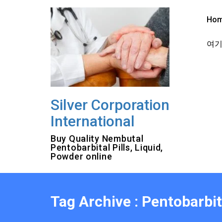
Skip
to
Ho
content
여기를
Silver Corporation
International
Buy Quality Nembutal
Pentobarbital Pills, Liquid,
Powder online
Tag Archive : Pentobarbi