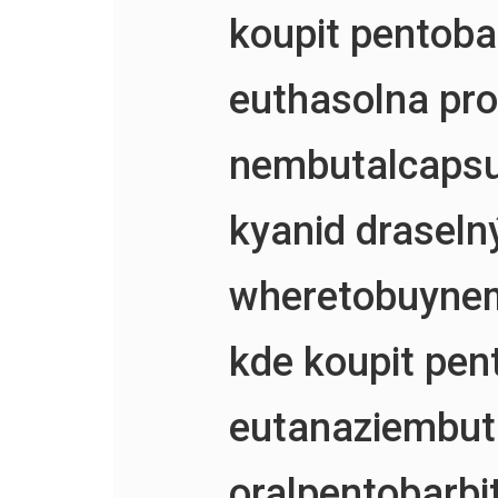
koupit pentoba
euthasolna pro
nembutalcapsu
kyanid draseln
wheretobuyne
kde koupit pen
eutanaziembut
oralpentobarbi