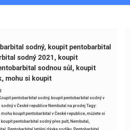
arbital sodný, koupit pentobarbital
rbital sodný 2021, koupit
entobarbital sodnou sůl, koupit
k, mohu si koupit
g
Koupit pentobarbital sodný
,
koupit pentobarbital sodný v
l sodný v České republice Nembutal na prodej Tagy:
,
mohu koupit pentobarbital v České republice
,
můžete si
 koupit pentobarbital sodný přes pult
,
Nembutal
,
tal
,
Pentobarbital letální dávka sodíku
,
Pentobarbital