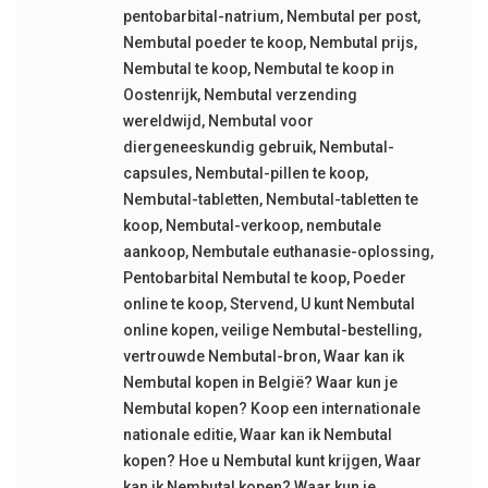
pentobarbital-natrium
,
Nembutal per post
,
Nembutal poeder te koop
,
Nembutal prijs
,
Nembutal te koop
,
Nembutal te koop in
Oostenrijk
,
Nembutal verzending
wereldwijd
,
Nembutal voor
diergeneeskundig gebruik
,
Nembutal-
capsules
,
Nembutal-pillen te koop
,
Nembutal-tabletten
,
Nembutal-tabletten te
koop
,
Nembutal-verkoop
,
nembutale
aankoop
,
Nembutale euthanasie-oplossing
,
Pentobarbital Nembutal te koop
,
Poeder
online te koop
,
Stervend
,
U kunt Nembutal
online kopen
,
veilige Nembutal-bestelling
,
vertrouwde Nembutal-bron
,
Waar kan ik
Nembutal kopen in België? Waar kun je
Nembutal kopen? Koop een internationale
nationale editie
,
Waar kan ik Nembutal
kopen? Hoe u Nembutal kunt krijgen
,
Waar
kan ik Nembutal kopen? Waar kun je