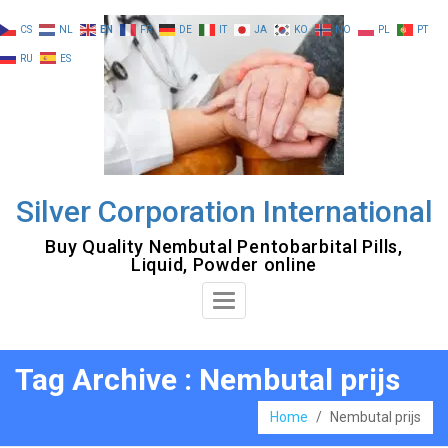
Skip
CS
NL
EN
FR
DE
IT
JA
KO
NO
PL
PT
to
RU
ES
content
Silver Corporation International
Buy Quality Nembutal Pentobarbital Pills,
Liquid, Powder online
Toggle
Navigation
Tag Archive : Nembutal prijs
Home
/
Nembutal prijs