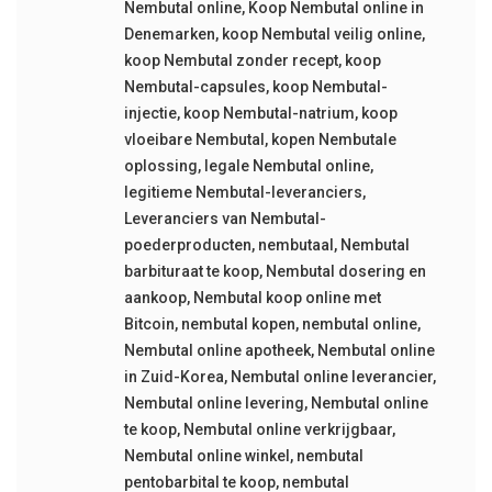
Nembutal online
,
Koop Nembutal online in
Denemarken
,
koop Nembutal veilig online
,
koop Nembutal zonder recept
,
koop
Nembutal-capsules
,
koop Nembutal-
injectie
,
koop Nembutal-natrium
,
koop
vloeibare Nembutal
,
kopen Nembutale
oplossing
,
legale Nembutal online
,
legitieme Nembutal-leveranciers
,
Leveranciers van Nembutal-
poederproducten
,
nembutaal
,
Nembutal
barbituraat te koop
,
Nembutal dosering en
aankoop
,
Nembutal koop online met
Bitcoin
,
nembutal kopen
,
nembutal online
,
Nembutal online apotheek
,
Nembutal online
in Zuid-Korea
,
Nembutal online leverancier
,
Nembutal online levering
,
Nembutal online
te koop
,
Nembutal online verkrijgbaar
,
Nembutal online winkel
,
nembutal
pentobarbital te koop
,
nembutal