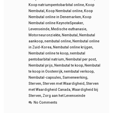
Koop natriumpentobarbital online
,
Koop
Nembutal
,
Koop Nembutal online
,
Koop
Nembutal online in Denemarken
,
Koop
Nembutal online KeynoteSpeaker
,
Levenseinde
,
Medische euthanasie
,
Motorneuronziekte
,
Nembutal
,
Nembutal
aankoop
,
nembutal online
,
Nembutal online
in Zuid-Korea
,
Nembutal online krijgen
,
Nembutal online te koop
,
nembutal
pentobarbital natrium
,
Nembutal per post
,
Nembutal prijs
,
Nembutal te koop
,
Nembutal
te koop in Oostenrijk
,
nembutal verkoop
,
Nembutal-capsules
,
Samenwerking
,
Sterven
,
Sterven met Waardigheid
,
Sterven
met Waardigheid Canada
,
Waardigheid bij
Sterven
,
Zorg aan het Levenseinde
No Comments