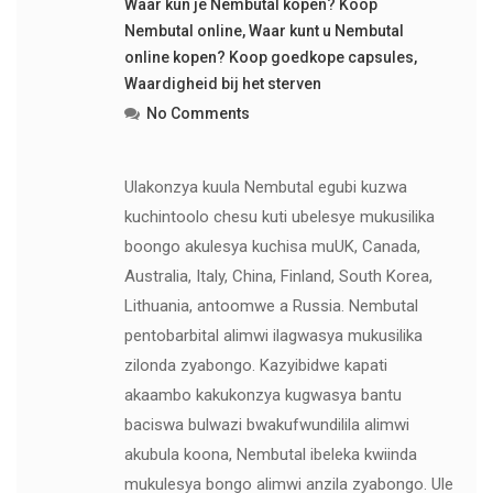
Waar kun je Nembutal kopen? Koop
Nembutal online
,
Waar kunt u Nembutal
online kopen? Koop goedkope capsules
,
Waardigheid bij het sterven
No Comments
Ulakonzya kuula Nembutal egubi kuzwa
kuchintoolo chesu kuti ubelesye mukusilika
boongo akulesya kuchisa muUK, Canada,
Australia, Italy, China, Finland, South Korea,
Lithuania, antoomwe a Russia. Nembutal
pentobarbital alimwi ilagwasya mukusilika
zilonda zyabongo. Kazyibidwe kapati
akaambo kakukonzya kugwasya bantu
baciswa bulwazi bwakufwundilila alimwi
akubula koona, Nembutal ibeleka kwiinda
mukulesya bongo alimwi anzila zyabongo. Ule