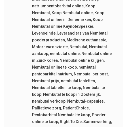
natriumpentobarbital online
,
Koop
Nembutal
,
Koop Nembutal online
,
Koop
Nembutal online in Denemarken
,
Koop
Nembutal online KeynoteSpeaker
,
Levenseinde
,
Leveranciers van Nembutal
poederproducten
,
Medische euthanasie
,
Motorneuronziekte
,
Nembutal
,
Nembutal
aankoop
,
nembutal online
,
Nembutal online
in Zuid-Korea
,
Nembutal online krijgen
,
Nembutal online te koop
,
nembutal
pentobarbital natrium
,
Nembutal per post
,
Nembutal prijs
,
nembutal tabletten
,
Nembutal tabletten te koop
,
Nembutal te
koop
,
Nembutal te koop in Oostenrijk
,
nembutal verkoop
,
Nembutal-capsules
,
Palliatieve zorg
,
PatientChoice
,
Pentobarbital Nembutal te koop
,
Poeder
online te koop
,
Right To Die
,
Samenwerking
,