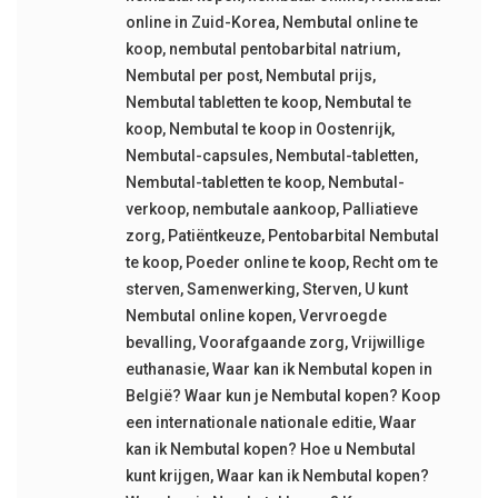
online in Zuid-Korea
,
Nembutal online te
koop
,
nembutal pentobarbital natrium
,
Nembutal per post
,
Nembutal prijs
,
Nembutal tabletten te koop
,
Nembutal te
koop
,
Nembutal te koop in Oostenrijk
,
Nembutal-capsules
,
Nembutal-tabletten
,
Nembutal-tabletten te koop
,
Nembutal-
verkoop
,
nembutale aankoop
,
Palliatieve
zorg
,
Patiëntkeuze
,
Pentobarbital Nembutal
te koop
,
Poeder online te koop
,
Recht om te
sterven
,
Samenwerking
,
Sterven
,
U kunt
Nembutal online kopen
,
Vervroegde
bevalling
,
Voorafgaande zorg
,
Vrijwillige
euthanasie
,
Waar kan ik Nembutal kopen in
België? Waar kun je Nembutal kopen? Koop
een internationale nationale editie
,
Waar
kan ik Nembutal kopen? Hoe u Nembutal
kunt krijgen
,
Waar kan ik Nembutal kopen?