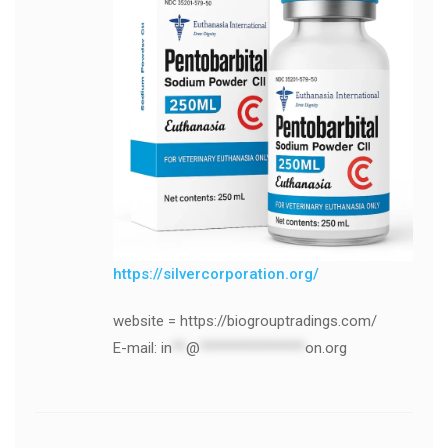
https://silvercorporation.org/
website = https://biogrouptradings.com/
E-mail:
in
**
@
***************
on.org