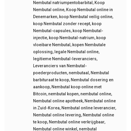
Nembutal natriumpentobarbital
,
Koop
Nembutal online
,
Koop Nembutal online in
Denemarken
,
koop Nembutal veilig online
,
koop Nembutal zonder recept
,
koop
Nembutal-capsules
,
koop Nembutal-
injectie
,
koop Nembutal-natrium
,
koop
vloeibare Nembutal
,
kopen Nembutale
oplossing
,
legale Nembutal online
,
legitieme Nembutal-leveranciers
,
Leveranciers van Nembutal-
poederproducten
,
nembutaal
,
Nembutal
barbituraat te koop
,
Nembutal dosering en
aankoop
,
Nembutal koop online met
Bitcoin
,
nembutal kopen
,
nembutal online
,
Nembutal online apotheek
,
Nembutal online
in Zuid-Korea
,
Nembutal online leverancier
,
Nembutal online levering
,
Nembutal online
te koop
,
Nembutal online verkrijgbaar
,
Nembutal online winkel
,
nembutal