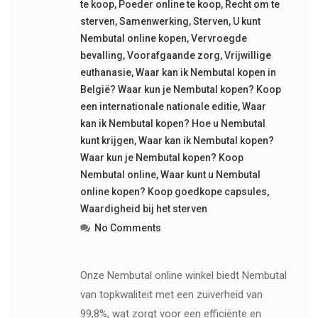
te koop
,
Poeder online te koop
,
Recht om te
sterven
,
Samenwerking
,
Sterven
,
U kunt
Nembutal online kopen
,
Vervroegde
bevalling
,
Voorafgaande zorg
,
Vrijwillige
euthanasie
,
Waar kan ik Nembutal kopen in
België? Waar kun je Nembutal kopen? Koop
een internationale nationale editie
,
Waar
kan ik Nembutal kopen? Hoe u Nembutal
kunt krijgen
,
Waar kan ik Nembutal kopen?
Waar kun je Nembutal kopen? Koop
Nembutal online
,
Waar kunt u Nembutal
online kopen? Koop goedkope capsules
,
Waardigheid bij het sterven
No Comments
Onze Nembutal online winkel biedt Nembutal
van topkwaliteit met een zuiverheid van
99,8%, wat zorgt voor een efficiënte en