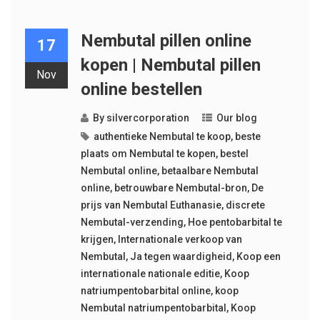
Nembutal pillen online
17
kopen | Nembutal pillen
Nov
online bestellen
By
silvercorporation
Our blog
authentieke Nembutal te koop
,
beste
plaats om Nembutal te kopen
,
bestel
Nembutal online
,
betaalbare Nembutal
online
,
betrouwbare Nembutal-bron
,
De
prijs van Nembutal Euthanasie
,
discrete
Nembutal-verzending
,
Hoe pentobarbital te
krijgen
,
Internationale verkoop van
Nembutal
,
Ja tegen waardigheid
,
Koop een
internationale nationale editie
,
Koop
natriumpentobarbital online
,
koop
Nembutal natriumpentobarbital
,
Koop