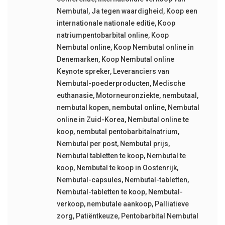
Nembutal
,
Ja tegen waardigheid
,
Koop een
internationale nationale editie
,
Koop
natriumpentobarbital online
,
Koop
Nembutal online
,
Koop Nembutal online in
Denemarken
,
Koop Nembutal online
Keynote spreker
,
Leveranciers van
Nembutal-poederproducten
,
Medische
euthanasie
,
Motorneuronziekte
,
nembutaal
,
nembutal kopen
,
nembutal online
,
Nembutal
online in Zuid-Korea
,
Nembutal online te
koop
,
nembutal pentobarbitalnatrium
,
Nembutal per post
,
Nembutal prijs
,
Nembutal tabletten te koop
,
Nembutal te
koop
,
Nembutal te koop in Oostenrijk
,
Nembutal-capsules
,
Nembutal-tabletten
,
Nembutal-tabletten te koop
,
Nembutal-
verkoop
,
nembutale aankoop
,
Palliatieve
zorg
,
Patiëntkeuze
,
Pentobarbital Nembutal