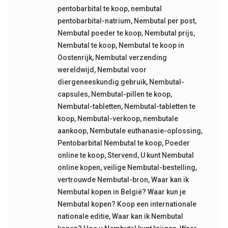
pentobarbital te koop
,
nembutal
pentobarbital-natrium
,
Nembutal per post
,
Nembutal poeder te koop
,
Nembutal prijs
,
Nembutal te koop
,
Nembutal te koop in
Oostenrijk
,
Nembutal verzending
wereldwijd
,
Nembutal voor
diergeneeskundig gebruik
,
Nembutal-
capsules
,
Nembutal-pillen te koop
,
Nembutal-tabletten
,
Nembutal-tabletten te
koop
,
Nembutal-verkoop
,
nembutale
aankoop
,
Nembutale euthanasie-oplossing
,
Pentobarbital Nembutal te koop
,
Poeder
online te koop
,
Stervend
,
U kunt Nembutal
online kopen
,
veilige Nembutal-bestelling
,
vertrouwde Nembutal-bron
,
Waar kan ik
Nembutal kopen in België? Waar kun je
Nembutal kopen? Koop een internationale
nationale editie
,
Waar kan ik Nembutal