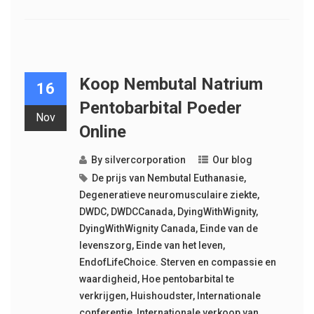
Koop Nembutal Natrium
16
Pentobarbital Poeder
Nov
Online
By
silvercorporation
Our blog
De prijs van Nembutal Euthanasie
,
Degeneratieve neuromusculaire ziekte
,
DWDC
,
DWDCCanada
,
DyingWithWignity
,
DyingWithWignity Canada
,
Einde van de
levenszorg
,
Einde van het leven
,
EndofLifeChoice. Sterven en compassie en
waardigheid
,
Hoe pentobarbital te
verkrijgen
,
Huishoudster
,
Internationale
conferentie
,
Internationale verkoop van