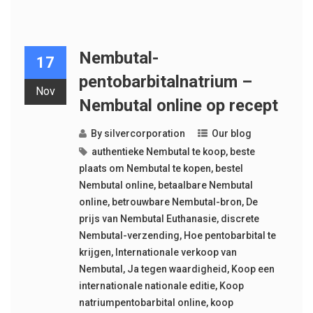
Nembutal-
17
pentobarbitalnatrium –
Nov
Nembutal online op recept
By
silvercorporation
Our blog
authentieke Nembutal te koop
,
beste
plaats om Nembutal te kopen
,
bestel
Nembutal online
,
betaalbare Nembutal
online
,
betrouwbare Nembutal-bron
,
De
prijs van Nembutal Euthanasie
,
discrete
Nembutal-verzending
,
Hoe pentobarbital te
krijgen
,
Internationale verkoop van
Nembutal
,
Ja tegen waardigheid
,
Koop een
internationale nationale editie
,
Koop
natriumpentobarbital online
,
koop