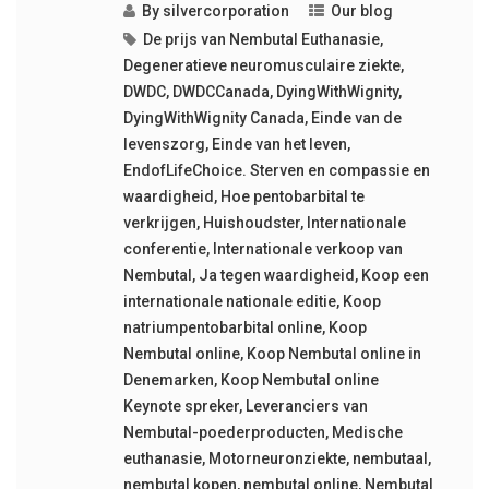
By
silvercorporation
Our blog
De prijs van Nembutal Euthanasie
,
Degeneratieve neuromusculaire ziekte
,
DWDC
,
DWDCCanada
,
DyingWithWignity
,
DyingWithWignity Canada
,
Einde van de
levenszorg
,
Einde van het leven
,
EndofLifeChoice. Sterven en compassie en
waardigheid
,
Hoe pentobarbital te
verkrijgen
,
Huishoudster
,
Internationale
conferentie
,
Internationale verkoop van
Nembutal
,
Ja tegen waardigheid
,
Koop een
internationale nationale editie
,
Koop
natriumpentobarbital online
,
Koop
Nembutal online
,
Koop Nembutal online in
Denemarken
,
Koop Nembutal online
Keynote spreker
,
Leveranciers van
Nembutal-poederproducten
,
Medische
euthanasie
,
Motorneuronziekte
,
nembutaal
,
nembutal kopen
,
nembutal online
,
Nembutal