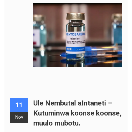
Ule Nembutal aIntaneti –
11
Kutuminwa koonse koonse,
Nov
muulo mubotu.