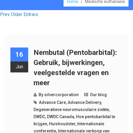
Home
/
Medische euthanasie
Prev Older Entries
Nembutal (Pentobarbital):
16
Gebruik, bijwerkingen,
Jun
veelgestelde vragen en
meer
By
silvercorporation
Our blog
Advance Care
,
Advance Delivery
,
Degeneratieve neuromusculaire ziekte
,
DWDC
,
DWDC Canada
,
Hoe pentobarbital te
krijgen
,
Huishoudster
,
Internationale
conferentie
,
Internationale verkoop van