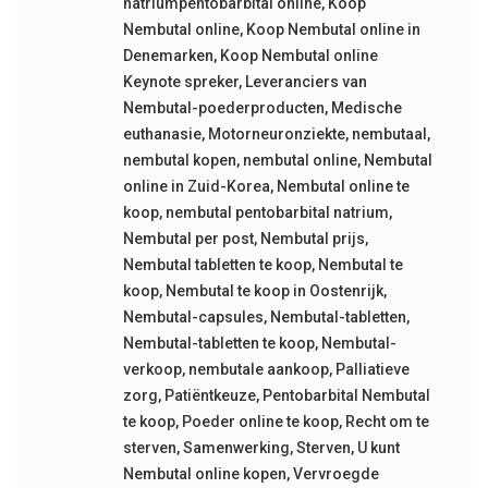
natriumpentobarbital online
,
Koop
Nembutal online
,
Koop Nembutal online in
Denemarken
,
Koop Nembutal online
Keynote spreker
,
Leveranciers van
Nembutal-poederproducten
,
Medische
euthanasie
,
Motorneuronziekte
,
nembutaal
,
nembutal kopen
,
nembutal online
,
Nembutal
online in Zuid-Korea
,
Nembutal online te
koop
,
nembutal pentobarbital natrium
,
Nembutal per post
,
Nembutal prijs
,
Nembutal tabletten te koop
,
Nembutal te
koop
,
Nembutal te koop in Oostenrijk
,
Nembutal-capsules
,
Nembutal-tabletten
,
Nembutal-tabletten te koop
,
Nembutal-
verkoop
,
nembutale aankoop
,
Palliatieve
zorg
,
Patiëntkeuze
,
Pentobarbital Nembutal
te koop
,
Poeder online te koop
,
Recht om te
sterven
,
Samenwerking
,
Sterven
,
U kunt
Nembutal online kopen
,
Vervroegde