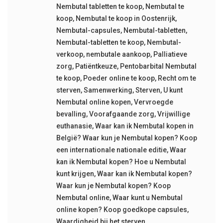
Nembutal tabletten te koop
,
Nembutal te
koop
,
Nembutal te koop in Oostenrijk
,
Nembutal-capsules
,
Nembutal-tabletten
,
Nembutal-tabletten te koop
,
Nembutal-
verkoop
,
nembutale aankoop
,
Palliatieve
zorg
,
Patiëntkeuze
,
Pentobarbital Nembutal
te koop
,
Poeder online te koop
,
Recht om te
sterven
,
Samenwerking
,
Sterven
,
U kunt
Nembutal online kopen
,
Vervroegde
bevalling
,
Voorafgaande zorg
,
Vrijwillige
euthanasie
,
Waar kan ik Nembutal kopen in
België? Waar kun je Nembutal kopen? Koop
een internationale nationale editie
,
Waar
kan ik Nembutal kopen? Hoe u Nembutal
kunt krijgen
,
Waar kan ik Nembutal kopen?
Waar kun je Nembutal kopen? Koop
Nembutal online
,
Waar kunt u Nembutal
online kopen? Koop goedkope capsules
,
Waardigheid bij het sterven