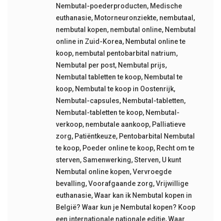
Nembutal-poederproducten
,
Medische
euthanasie
,
Motorneuronziekte
,
nembutaal
,
nembutal kopen
,
nembutal online
,
Nembutal
online in Zuid-Korea
,
Nembutal online te
koop
,
nembutal pentobarbital natrium
,
Nembutal per post
,
Nembutal prijs
,
Nembutal tabletten te koop
,
Nembutal te
koop
,
Nembutal te koop in Oostenrijk
,
Nembutal-capsules
,
Nembutal-tabletten
,
Nembutal-tabletten te koop
,
Nembutal-
verkoop
,
nembutale aankoop
,
Palliatieve
zorg
,
Patiëntkeuze
,
Pentobarbital Nembutal
te koop
,
Poeder online te koop
,
Recht om te
sterven
,
Samenwerking
,
Sterven
,
U kunt
Nembutal online kopen
,
Vervroegde
bevalling
,
Voorafgaande zorg
,
Vrijwillige
euthanasie
,
Waar kan ik Nembutal kopen in
België? Waar kun je Nembutal kopen? Koop
een internationale nationale editie
,
Waar