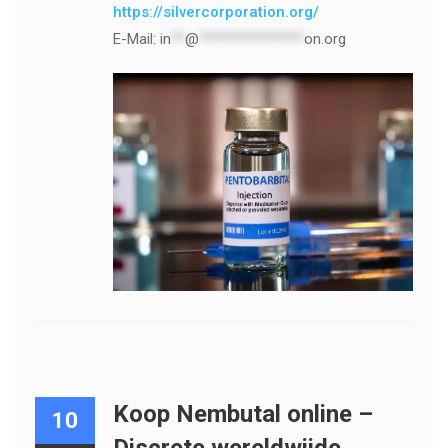
https://silvercorporation.org/
E-Mail:
in
**
@
***************
on.org
Koop Nembutal online –
10