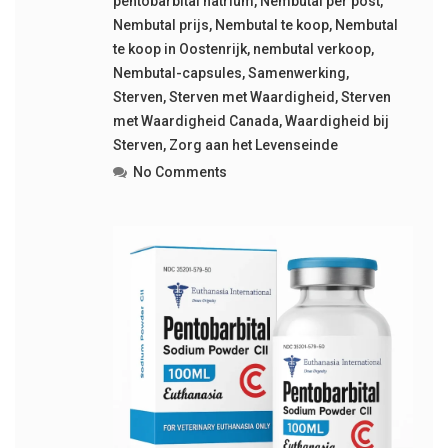
pentobarbital natrium
,
Nembutal per post
,
Nembutal prijs
,
Nembutal te koop
,
Nembutal
te koop in Oostenrijk
,
nembutal verkoop
,
Nembutal-capsules
,
Samenwerking
,
Sterven
,
Sterven met Waardigheid
,
Sterven
met Waardigheid Canada
,
Waardigheid bij
Sterven
,
Zorg aan het Levenseinde
No Comments