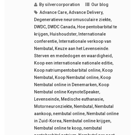
By
silvercorporation
Our blog
Advance Care
,
Advance Delivery
,
Degeneratieve neuromusculaire ziekte
,
DWDC
,
DWDC Canada
,
Hoe pentobarbital te
krijgen
,
Huishoudster
,
Internationale
conferentie
,
Internationale verkoop van
Nembutal
,
Keuze aan het Levenseinde.
Sterven en mededogen en waardigheid
,
Koop een internationale nationale editie
,
Koop natriumpentobarbital online
,
Koop
Nembutal
,
Koop Nembutal online
,
Koop
Nembutal online in Denemarken
,
Koop
Nembutal online KeynoteSpeaker
,
Levenseinde
,
Medische euthanasie
,
Motorneuronziekte
,
Nembutal
,
Nembutal
aankoop
,
nembutal online
,
Nembutal online
in Zuid-Korea
,
Nembutal online krijgen
,
Nembutal online te koop
,
nembutal