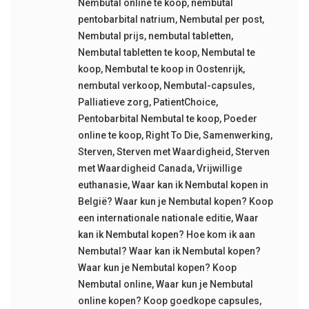
Nembutal online te koop
,
nembutal
pentobarbital natrium
,
Nembutal per post
,
Nembutal prijs
,
nembutal tabletten
,
Nembutal tabletten te koop
,
Nembutal te
koop
,
Nembutal te koop in Oostenrijk
,
nembutal verkoop
,
Nembutal-capsules
,
Palliatieve zorg
,
PatientChoice
,
Pentobarbital Nembutal te koop
,
Poeder
online te koop
,
Right To Die
,
Samenwerking
,
Sterven
,
Sterven met Waardigheid
,
Sterven
met Waardigheid Canada
,
Vrijwillige
euthanasie
,
Waar kan ik Nembutal kopen in
België? Waar kun je Nembutal kopen? Koop
een internationale nationale editie
,
Waar
kan ik Nembutal kopen? Hoe kom ik aan
Nembutal? Waar kan ik Nembutal kopen?
Waar kun je Nembutal kopen? Koop
Nembutal online
,
Waar kun je Nembutal
online kopen? Koop goedkope capsules
,