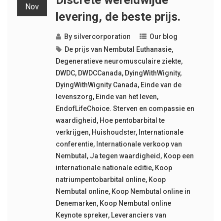
Discrete wereldwijde
Nov
levering, de beste prijs.
By
silvercorporation
Our blog
De prijs van Nembutal Euthanasie
,
Degeneratieve neuromusculaire ziekte
,
DWDC
,
DWDCCanada
,
DyingWithWignity
,
DyingWithWignity Canada
,
Einde van de
levenszorg
,
Einde van het leven
,
EndofLifeChoice. Sterven en compassie en
waardigheid
,
Hoe pentobarbital te
verkrijgen
,
Huishoudster
,
Internationale
conferentie
,
Internationale verkoop van
Nembutal
,
Ja tegen waardigheid
,
Koop een
internationale nationale editie
,
Koop
natriumpentobarbital online
,
Koop
Nembutal online
,
Koop Nembutal online in
Denemarken
,
Koop Nembutal online
Keynote spreker
,
Leveranciers van