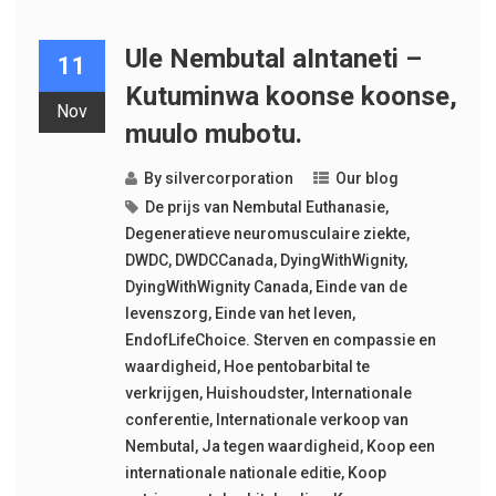
Ule Nembutal aIntaneti –
11
Kutuminwa koonse koonse,
Nov
muulo mubotu.
By
silvercorporation
Our blog
De prijs van Nembutal Euthanasie
,
Degeneratieve neuromusculaire ziekte
,
DWDC
,
DWDCCanada
,
DyingWithWignity
,
DyingWithWignity Canada
,
Einde van de
levenszorg
,
Einde van het leven
,
EndofLifeChoice. Sterven en compassie en
waardigheid
,
Hoe pentobarbital te
verkrijgen
,
Huishoudster
,
Internationale
conferentie
,
Internationale verkoop van
Nembutal
,
Ja tegen waardigheid
,
Koop een
internationale nationale editie
,
Koop