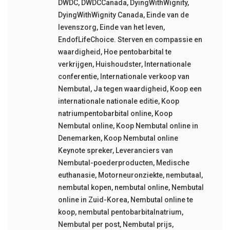
DWDC
,
DWDCCanada
,
DyingWithWignity
,
DyingWithWignity Canada
,
Einde van de
levenszorg
,
Einde van het leven
,
EndofLifeChoice. Sterven en compassie en
waardigheid
,
Hoe pentobarbital te
verkrijgen
,
Huishoudster
,
Internationale
conferentie
,
Internationale verkoop van
Nembutal
,
Ja tegen waardigheid
,
Koop een
internationale nationale editie
,
Koop
natriumpentobarbital online
,
Koop
Nembutal online
,
Koop Nembutal online in
Denemarken
,
Koop Nembutal online
Keynote spreker
,
Leveranciers van
Nembutal-poederproducten
,
Medische
euthanasie
,
Motorneuronziekte
,
nembutaal
,
nembutal kopen
,
nembutal online
,
Nembutal
online in Zuid-Korea
,
Nembutal online te
koop
,
nembutal pentobarbitalnatrium
,
Nembutal per post
,
Nembutal prijs
,