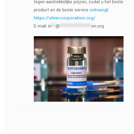
tegen aantrekkelijke prijzen, zodat u het beste
product en de beste service
ontvangt
.
https://silvercorporation.org/
E-mail:
in
**
@
***************
on.org