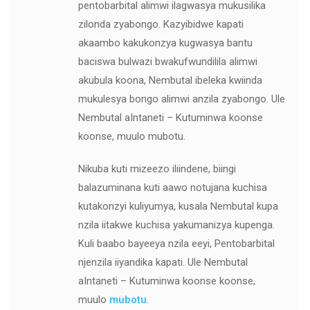
pentobarbital alimwi ilagwasya mukusilika
zilonda zyabongo. Kazyibidwe kapati
akaambo kakukonzya kugwasya bantu
baciswa bulwazi bwakufwundilila alimwi
akubula koona, Nembutal ibeleka kwiinda
mukulesya bongo alimwi anzila zyabongo. Ule
Nembutal aIntaneti – Kutuminwa koonse
koonse, muulo mubotu.
Nikuba kuti mizeezo iliindene, biingi
balazuminana kuti aawo notujana kuchisa
kutakonzyi kuliyumya, kusala Nembutal kupa
nzila iitakwe kuchisa yakumanizya kupenga.
Kuli baabo bayeeya nzila eeyi, Pentobarbital
njenzila iiyandika kapati. Ule Nembutal
aIntaneti – Kutuminwa koonse koonse,
muulo
mubotu
.