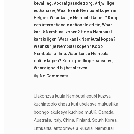
bevalling
,
Voorafgaande zorg
,
Vrijwillige
euthanasie
,
Waar kan ik Nembutal kopen in
België? Waar kun je Nembutal kopen? Koop
een internationale nationale editie
,
Waar
kan ik Nembutal kopen? Hoe u Nembutal
kunt krijgen
,
Waar kan ik Nembutal kopen?
Waar kun je Nembutal kopen? Koop
Nembutal online
,
Waar kunt u Nembutal
online kopen? Koop goedkope capsules
,
Waardigheid bij het sterven
No Comments
Ulakonzya kuula Nembutal egubi kuzwa
kuchintoolo chesu kuti ubelesye mukusilika
boongo akulesya kuchisa muUK, Canada,
Australia, Italy, China, Finland, South Korea,
Lithuania, antoomwe a Russia. Nembutal