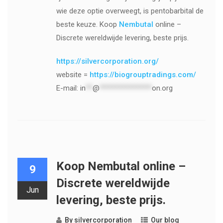
wie deze optie overweegt, is pentobarbital de
beste keuze. Koop
Nembutal
online –
Discrete wereldwijde levering, beste prijs.
https://silvercorporation.org/
website =
https://biogrouptradings.com/
E-mail:
in
**
@
***************
on.org
Koop Nembutal online –
9
Discrete wereldwijde
Jun
levering, beste prijs.
By
silvercorporation
Our blog