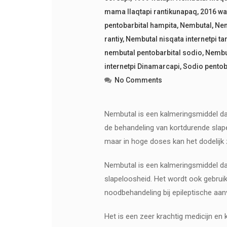
mama llaqtapi rantikunapaq
,
2016 wat
pentobarbital hampita
,
Nembutal
,
Nem
rantiy
,
Nembutal nisqata internetpi tar
nembutal pentobarbital sodio
,
Nembu
internetpi Dinamarcapi
,
Sodio pentoba
No Comments
Nembutal is een kalmeringsmiddel dat
de behandeling van kortdurende slap
maar in hoge doses kan het dodelijk z
Nembutal is een kalmeringsmiddel dat
slapeloosheid. Het wordt ook gebruik
noodbehandeling bij epileptische aan
Het is een zeer krachtig medicijn en 