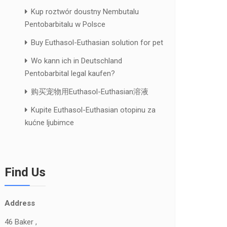
Kup roztwór doustny Nembutalu
Pentobarbitalu w Polsce
Buy Euthasol-Euthasian solution for pet
Wo kann ich in Deutschland
Pentobarbital legal kaufen?
购买宠物用Euthasol-Euthasian溶液
Kupite Euthasol-Euthasian otopinu za
kućne ljubimce
Find Us
Address
46 Baker ,