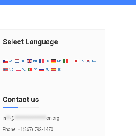
Select Language
CS
NL
EN
FR
DE
IT
JA
KO
NO
PL
PT
RU
ES
Contact us
in
**
@
***************
on.org
Phone .+1(267) 792-1470