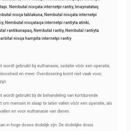
api. Nembutal nisqata internetpi rantiy
,
Imaynatataq
butal nisqa tablakuna
,
Nembutal nisqata internetpi
iy
,
Nembutal nisqataqa internetpi rantiyta atinki
,
tal rantikunapaq
,
Nembutal rantiy
,
Nembutal rantiyta
rbital nisqa hampita internetpi rantiy
 wordt gebruikt bij euthanasie, sedatie vóór een operatie,
eloosheid en meer. Overdosering komt niet vaak voor,
ijn.
 wordt gebruikt bij de behandeling van kortdurende
t om mensen in slaap te laten vallen vóór een operatie, als
vallen en voor euthanasie van dieren.
kan in hoge doses dodelijk zijn. De dodelijke dosis