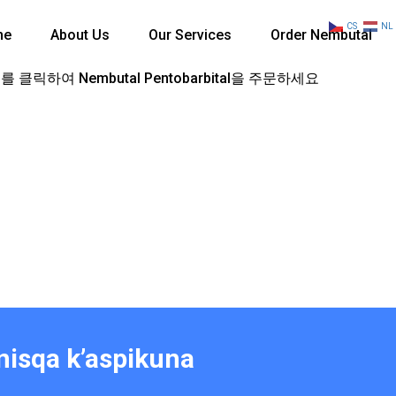
CS
NL
me
About Us
Our Services
Order Nembutal
 클릭하여 Nembutal Pentobarbital을 주문하세요
nisqa k’aspikuna