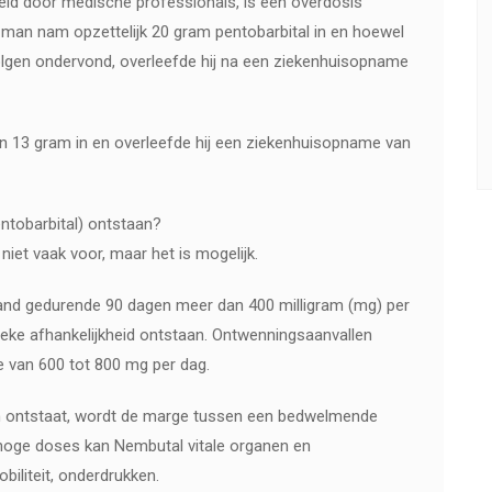
ndeld door medische professionals, is een overdosis
 man nam opzettelijk 20 gram pentobarbital in en hoewel
lgen ondervond, overleefde hij na een ziekenhuisopname
an 13 gram in en overleefde hij een ziekenhuisopname van
ntobarbital) ontstaan?
iet vaak voor, maar het is mogelijk.
emand gedurende 90 dagen meer dan 400 milligram (mg) per
sieke afhankelijkheid ontstaan. Ontwenningsaanvallen
 van 600 tot 800 mg per dag.
am ontstaat, wordt de marge tussen een bedwelmende
ij hoge doses kan Nembutal vitale organen en
biliteit, onderdrukken.