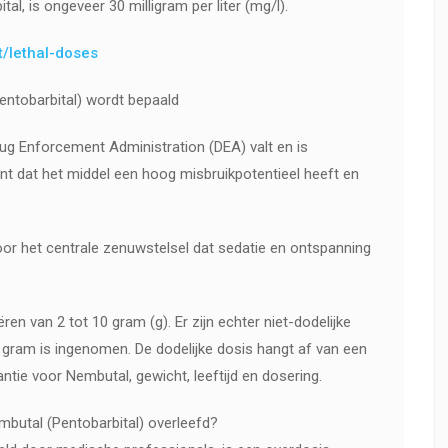
l, is ongeveer 30 milligram per liter (mg/l).
t/lethal-doses
entobarbital) wordt bepaald
ug Enforcement Administration (DEA) valt en is
nt dat het middel een hoog misbruikpotentieel heeft en
.
or het centrale zenuwstelsel dat sedatie en ontspanning
ren van 2 tot 10 gram (g). Er zijn echter niet-dodelijke
 gram is ingenomen. De dodelijke dosis hangt af van een
ntie voor Nembutal, gewicht, leeftijd en dosering.
mbutal (Pentobarbital) overleefd?