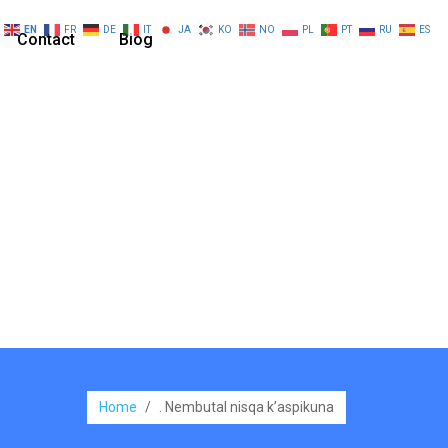
EN
FR
DE
IT
JA
KO
NO
PL
PT
RU
ES
Contact
Blog
Home
/
. Nembutal nisqa k’aspikuna