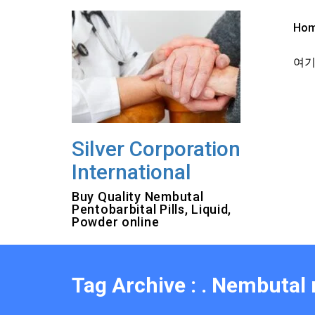
Skip
to
Ho
content
여기를
Silver Corporation
International
Buy Quality Nembutal
Pentobarbital Pills, Liquid,
Powder online
Tag Archive : . Nembutal 