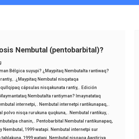
dosis Nembutal (pentobarbital)?
g
yman Bélgica suyupi? ¿Maypitaq Nembutalta rantiwaq?
rantiy
,
. ¿Maypitaq Nembutal nisqataqa
qullqipaq cápsulas nisqakunata rantiy
,
. Edición
 Maymantataq Nembutalta rantiyman? Imaynatataq
embutal internetpi
,
. Nembutal internetpi rantikunapaq
,
.
al polvo nisqa rurukuna quqkuna
,
. Nembutal rantikuy
,
.
mbutalpa chanin
,
. Pentobarbital Nembutal rantikunapaq
,
tiy Nembutal
,
1999 watapi. Nembutal internetpi sur
 tablakuna
,
1999 watapi. Nembutal nisqaqa Awstiriya