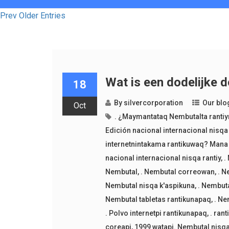
Prev Older Entries
Wat is een dodelijke 
18
By
silvercorporation
Our blo
Oct
. ¿Maymantataq Nembutalta ranti
Edición nacional internacional nisqa 
internetnintakama rantikuwaq? Mana 
nacional internacional nisqa rantiy
,
.
Nembutal
,
. Nembutal correowan
,
. N
Nembutal nisqa k'aspikuna
,
. Nembut
Nembutal tabletas rantikunapaq
,
. Ne
. Polvo internetpi rantikunapaq
,
. ran
coreapi
,
1999 watapi. Nembutal nisqa