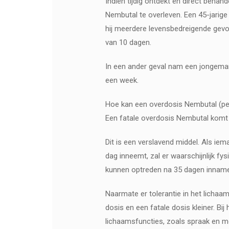
Indien tijdig ontdekt en direct beha
Nembutal te overleven. Een 45-jarige
hij meerdere levensbedreigende gevo
van 10 dagen.
In een ander geval nam een ​​jongem
een week.
Hoe kan een overdosis Nembutal (pe
Een fatale overdosis Nembutal komt n
Dit is een verslavend middel. Als i
dag inneemt, zal er waarschijnlijk fy
kunnen optreden na 35 dagen inname
Naarmate er tolerantie in het licha
dosis en een fatale dosis kleiner. B
lichaamsfuncties, zoals spraak en mo