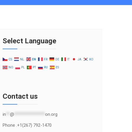
Select Language
CS
NL
EN
FR
DE
IT
JA
KO
NO
PL
PT
RU
ES
Contact us
in
**
@
***************
on.org
Phone .+1(267) 792-1470