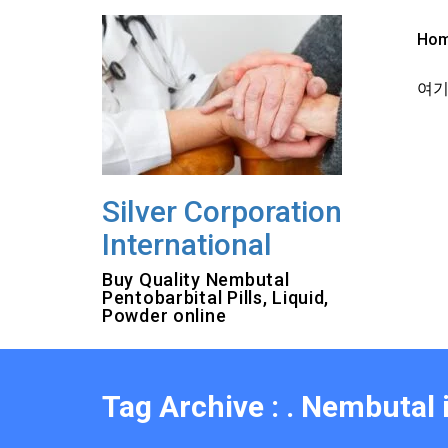
Skip
to
Ho
content
여기를
Silver Corporation
International
Buy Quality Nembutal
Pentobarbital Pills, Liquid,
Powder online
Tag Archive : . Nembutal 