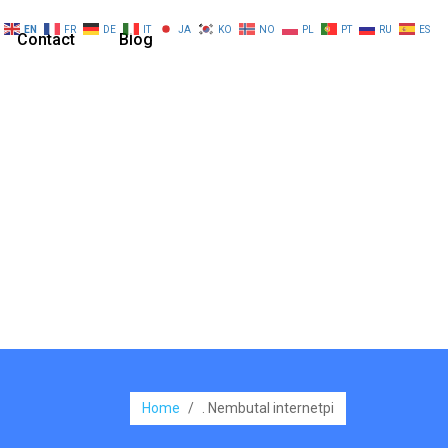
EN
FR
DE
IT
JA
KO
NO
PL
PT
RU
ES
Contact
Blog
Home
/
. Nembutal internetpi