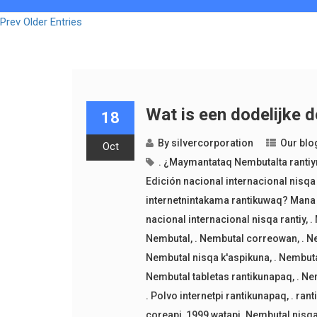
Prev Older Entries
Wat is een dodelijke 
18
By
silvercorporation
Our blo
Oct
. ¿Maymantataq Nembutalta ranti
Edición nacional internacional nisqa 
internetnintakama rantikuwaq? Mana 
nacional internacional nisqa rantiy
,
.
Nembutal
,
. Nembutal correowan
,
. N
Nembutal nisqa k'aspikuna
,
. Nembut
Nembutal tabletas rantikunapaq
,
. Ne
. Polvo internetpi rantikunapaq
,
. ran
coreapi
,
1999 watapi. Nembutal nisqa