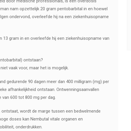
ndeld door medische professionals, is een overdosis
 man nam opzettelijk 20 gram pentobarbital in en hoewel
lgen ondervond, overleefde hij na een ziekenhuisopname
an 13 gram in en overleefde hij een ziekenhuisopname van
ntobarbital) ontstaan?
iet vaak voor, maar het is mogelijk.
emand gedurende 90 dagen meer dan 400 milligram (mg) per
sieke afhankelijkheid ontstaan. Ontwenningsaanvallen
 van 600 tot 800 mg per dag.
am ontstaat, wordt de marge tussen een bedwelmende
ij hoge doses kan Nembutal vitale organen en
biliteit, onderdrukken.