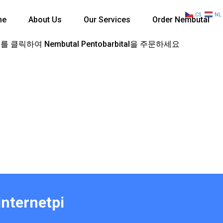
CS
NL
me
About Us
Our Services
Order Nembutal
 클릭하여 Nembutal Pentobarbital을 주문하세요
internetpi