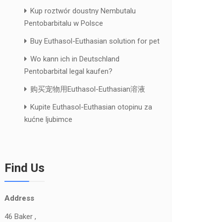
Kup roztwór doustny Nembutalu
Pentobarbitalu w Polsce
Buy Euthasol-Euthasian solution for pet
Wo kann ich in Deutschland
Pentobarbital legal kaufen?
购买宠物用Euthasol-Euthasian溶液
Kupite Euthasol-Euthasian otopinu za
kućne ljubimce
Find Us
Address
46 Baker ,