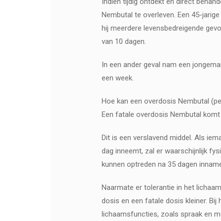
Indien tijdig ontdekt en direct beha
Nembutal te overleven. Een 45-jarige
hij meerdere levensbedreigende gevo
van 10 dagen.
In een ander geval nam een ​​jongem
een week.
Hoe kan een overdosis Nembutal (pe
Een fatale overdosis Nembutal komt n
Dit is een verslavend middel. Als i
dag inneemt, zal er waarschijnlijk fy
kunnen optreden na 35 dagen inname
Naarmate er tolerantie in het licha
dosis en een fatale dosis kleiner. B
lichaamsfuncties, zoals spraak en mo