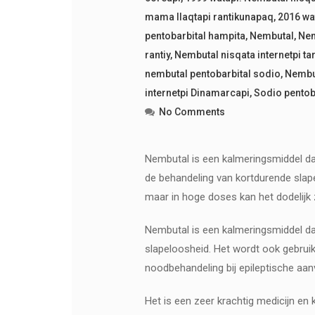
mama llaqtapi rantikunapaq
,
2016 wat
pentobarbital hampita
,
Nembutal
,
Nem
rantiy
,
Nembutal nisqata internetpi tar
nembutal pentobarbital sodio
,
Nembu
internetpi Dinamarcapi
,
Sodio pentoba
No Comments
Nembutal is een kalmeringsmiddel dat
de behandeling van kortdurende slap
maar in hoge doses kan het dodelijk z
Nembutal is een kalmeringsmiddel dat
slapeloosheid. Het wordt ook gebruik
noodbehandeling bij epileptische aan
Het is een zeer krachtig medicijn en 