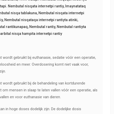
api. Nembutal nisqata internetpi rantiy
,
Imaynatataq
butal nisqa tablakuna
,
Nembutal nisqata internetpi
iy
,
Nembutal nisqataqa internetpi rantiyta atinki
,
tal rantikunapaq
,
Nembutal rantiy
,
Nembutal rantiyta
rbital nisqa hampita internetpi rantiy
 wordt gebruikt bij euthanasie, sedatie vóór een operatie,
eloosheid en meer. Overdosering komt niet vaak voor,
ijn.
 wordt gebruikt bij de behandeling van kortdurende
t om mensen in slaap te laten vallen vóór een operatie, als
vallen en voor euthanasie van dieren.
kan in hoge doses dodelijk zijn. De dodelijke dosis