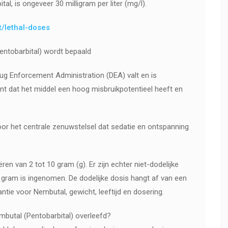
l, is ongeveer 30 milligram per liter (mg/l).
t/lethal-doses
entobarbital) wordt bepaald
ug Enforcement Administration (DEA) valt en is
nt dat het middel een hoog misbruikpotentieel heeft en
.
or het centrale zenuwstelsel dat sedatie en ontspanning
ren van 2 tot 10 gram (g). Er zijn echter niet-dodelijke
 gram is ingenomen. De dodelijke dosis hangt af van een
ntie voor Nembutal, gewicht, leeftijd en dosering.
mbutal (Pentobarbital) overleefd?