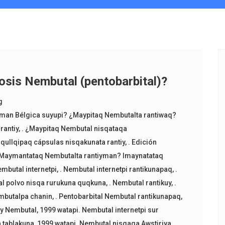
dosis Nembutal (pentobarbital)?
g
yman Bélgica suyupi? ¿Maypitaq Nembutalta rantiwaq?
rantiy
,
. ¿Maypitaq Nembutal nisqataqa
qullqipaq cápsulas nisqakunata rantiy
,
. Edición
 Maymantataq Nembutalta rantiyman? Imaynatataq
embutal internetpi
,
. Nembutal internetpi rantikunapaq
,
.
al polvo nisqa rurukuna quqkuna
,
. Nembutal rantikuy
,
.
mbutalpa chanin
,
. Pentobarbital Nembutal rantikunapaq
,
tiy Nembutal
,
1999 watapi. Nembutal internetpi sur
 tablakuna
,
1999 watapi. Nembutal nisqaqa Awstiriya