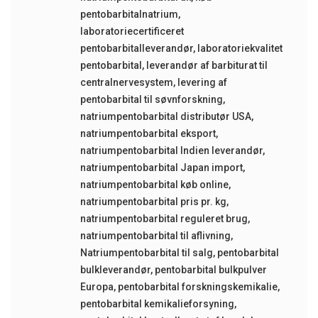
pentobarbitalnatrium
,
laboratoriecertificeret
pentobarbitalleverandør
,
laboratoriekvalitet
pentobarbital
,
leverandør af barbiturat til
centralnervesystem
,
levering af
pentobarbital til søvnforskning
,
natriumpentobarbital distributør USA
,
natriumpentobarbital eksport
,
natriumpentobarbital Indien leverandør
,
natriumpentobarbital Japan import
,
natriumpentobarbital køb online
,
natriumpentobarbital pris pr. kg
,
natriumpentobarbital reguleret brug
,
natriumpentobarbital til aflivning
,
Natriumpentobarbital til salg
,
pentobarbital
bulkleverandør
,
pentobarbital bulkpulver
Europa
,
pentobarbital forskningskemikalie
,
pentobarbital kemikalieforsyning
,