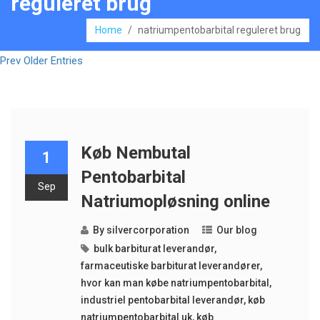
reguleret brug
Home
/
natriumpentobarbital reguleret brug
Prev Older Entries
Køb Nembutal
1
Pentobarbital
Sep
Natriumopløsning online
By
silvercorporation
Our blog
bulk barbiturat leverandør
,
farmaceutiske barbiturat leverandører
,
hvor kan man købe natriumpentobarbital
,
industriel pentobarbital leverandør
,
køb
natriumpentobarbital uk
,
køb