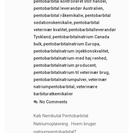
pentobarbital kontrolleret stof handel
,
pentobarbital leverandør Australien
,
pentobarbital råkemikalie
,
pentobarbital
sedationskemikalie
,
pentobarbital
veterinær kvalitet
,
pentobarbitalleverandør
Tyskland
,
pentobarbitalnatrium Canada
bulk
,
pentobarbitalnatrium Europa
,
pentobarbitalnatrium injektionskvalitet
,
pentobarbitalnatrium med høj renhed
,
pentobarbitalnatrium producent
,
pentobarbitalnatrium til veterinær brug
,
pentobarbitalnatriumpulver
,
veterinær
natriumpentobarbital
,
veterinære
barbituratkemikalier
No Comments
Køb Nembutal Pentobarbital
Natriumopløsning . Hvem bruger
natriumpentobarbital?