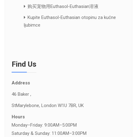
购买宠物用Euthasol-Euthasian溶液
Kupite Euthasol-Euthasian otopinu za kućne
ljubimce
Find Us
Address
46 Baker ,
St
Marylebone, London W1U 7BR, UK
Hours
Monday–Friday: 9:00AM–5:00PM
Saturday & Sunday: 11:00AM–3:00PM