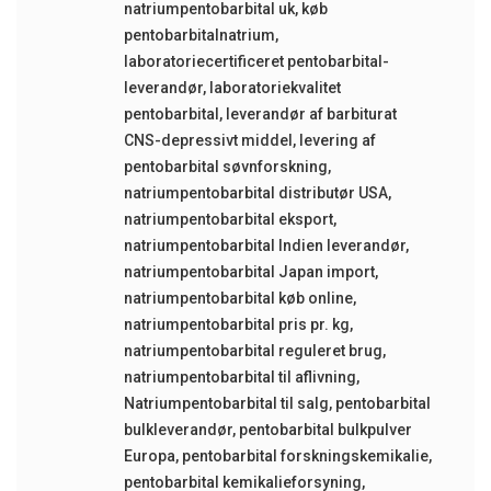
natriumpentobarbital uk
,
køb
pentobarbitalnatrium
,
laboratoriecertificeret pentobarbital-
leverandør
,
laboratoriekvalitet
pentobarbital
,
leverandør af barbiturat
CNS-depressivt middel
,
levering af
pentobarbital søvnforskning
,
natriumpentobarbital distributør USA
,
natriumpentobarbital eksport
,
natriumpentobarbital Indien leverandør
,
natriumpentobarbital Japan import
,
natriumpentobarbital køb online
,
natriumpentobarbital pris pr. kg
,
natriumpentobarbital reguleret brug
,
natriumpentobarbital til aflivning
,
Natriumpentobarbital til salg
,
pentobarbital
bulkleverandør
,
pentobarbital bulkpulver
Europa
,
pentobarbital forskningskemikalie
,
pentobarbital kemikalieforsyning
,