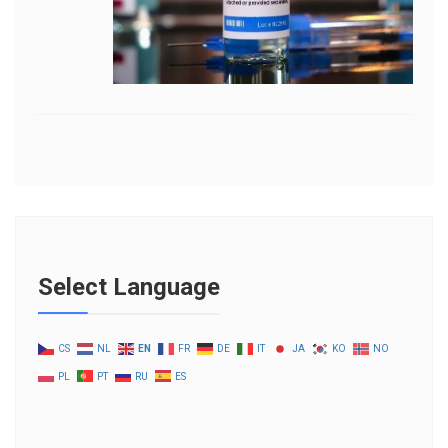
Select Language
CS
NL
EN
FR
DE
IT
JA
KO
NO
PL
PT
RU
ES